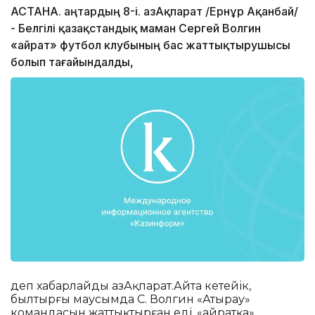
АСТАНА. Қаңтардың 8-і. ҚазАқпарат /Ернұр Ақанбай/
- Белгілі қазақстандық маман Сергей Волгин
«Қайрат» футбол клубының бас жаттықтырушысы
болып тағайындалды,
деп хабарлайды ҚазАқпарат.Айта кетейік,
былтырғы маусымда С. Волгин «Атырау»
командасын жаттықтырған еді. «Қайратқа»