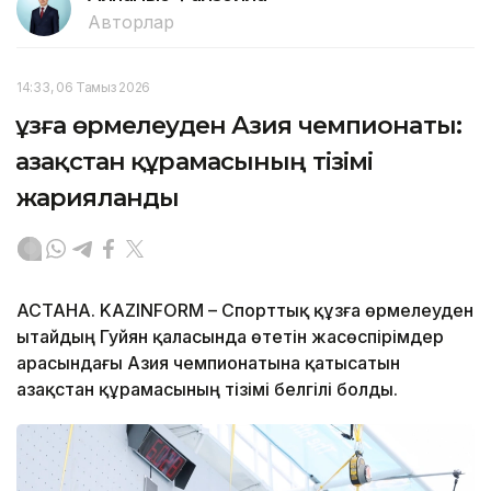
Авторлар
14:33, 06 Тамыз 2026
Құзға өрмелеуден Азия чемпионаты:
Қазақстан құрамасының тізімі
жарияланды
АСТАНА. KAZINFORM – Спорттық құзға өрмелеуден
Қытайдың Гуйян қаласында өтетін жасөспірімдер
арасындағы Азия чемпионатына қатысатын
Қазақстан құрамасының тізімі белгілі болды.