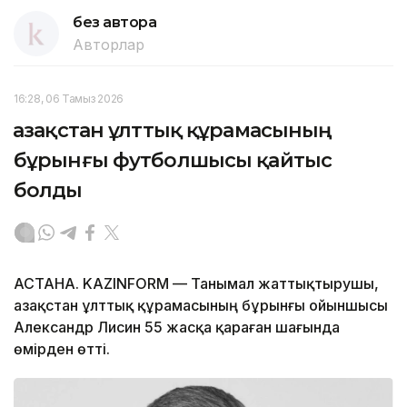
без автора
Авторлар
16:28, 06 Тамыз 2026
Қазақстан ұлттық құрамасының
бұрынғы футболшысы қайтыс
болды
АСТАНА. KAZINFORM — Танымал жаттықтырушы,
Қазақстан ұлттық құрамасының бұрынғы ойыншысы
Александр Лисин 55 жасқа қараған шағында
өмірден өтті.