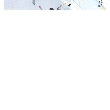
Фото: ҚР ҰОК
Жарыс барысында U19 және U17 жас санатында
жүлделер сарапқа салынады.
Евгений Ким, Матвей Павлов, Глеб Семёшкин,
Дмитрий Ананьев, Әлихан Татамбай, Рашид
Хайбуллин, Роман Курассов, Алексей Стребков,
Кымсан Цой, Яна Войтович, Лейла Геккеева,
Виктория Ильницкая, Амира Қайсар, Ралина