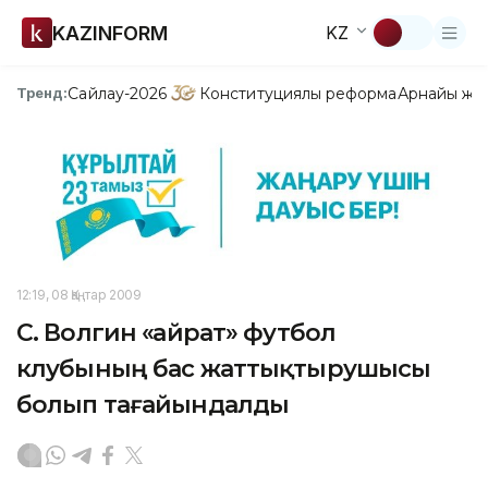
KAZINFORM
KZ
Сайлау-2026
Конституциялық реформа
Арнайы жо
Тренд:
12:19, 08 Қаңтар 2009
С. Волгин «Қайрат» футбол
клубының бас жаттықтырушысы
болып тағайындалды