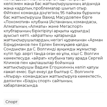
келісімен жаңа бас жаттықтырушының алдында
жаңа кадрлық проблемалар шығып отыр.
Өйткені команда діңгегінің 95 пайызы бұрынғы
бас жаттықтырушы Вахид Масудовпен бірге
«Локомотив» клубына (Астананың командасы,
Алматының «Алматы» және Мегаспорт»
клубтарының біріктірілуі арқылы құрылды)
ауысып кетті. «Қайраттың» қатарында
жаттықтырушылардың негізгі құрамынан «Арман
Бірқұрманов пен Ерлен Бекмұқаев қалды.
Сондықтан да С. Волгинді ауқымды жұмыстар
күтіп тұр. Қазіргі таңда оған өз ұлы, кіші С. Волгин
көмектесуде. «Қайрат» клубына таяу арада Сергей
Климов пен қақпашылар бойынша
жаттықтырушы Вадим Егошкиннің келіп қалуы
ғажап емес. Бұл екеуі де былтыр С. Волгинге
«Атырау» командасын жаттықтыруға көмектесті»,
делінген «Біздің спорт» сайтының
хабарламасында.
Спорт