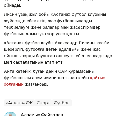
ойнады.
Лисин ұзақ жыл бойы «Астана» футбол клубының
жүйесінде еңбек етіп, жас футболшыларды
тәрбиелеуге және балалар мен жасөспірімдер
футболын дамытуға зор үлес қосты.
«Астана» футбол клубы Александр Лисиннің кәсіби
шеберлігі, футболға деген адалдығы және жас
ойыншыларды баулыған өлшеусіз еңбегі ел жадында
мәңгі сақталатынын атап өтті.
Айта кетейік, бұған дейін ОАР құрамасының
футболшысы әлем чемпионатынан кейін
қайтыс
болғанын
жазғанбыз.
«Астана» ФК
Спорт
Футбол
Алпамыс Файзолла