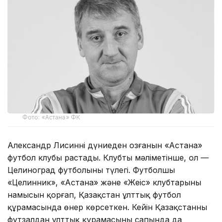
Фото: «Астана» ФК
Александр Лисиннің дүниеден озғанын «Астана»
футбол клубы растады. Клубтың мәліметінше, ол —
Целиноград футболының түлегі. Футболшы
«Целинник», «Астана» және «Жеңіс» клубтарының
намысын қорғап, Қазақстан ұлттық футбол
құрамасында өнер көрсеткен. Кейін Қазақстанның
футзалдан ұлттық құрамасының сапында да