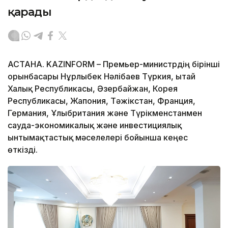
қарады
АСТАНА. KAZINFORM – Премьер-министрдің бірінші
орынбасары Нұрлыбек Нәлібаев Түркия, Қытай
Халық Республикасы, Әзербайжан, Корея
Республикасы, Жапония, Тәжікстан, Франция,
Германия, Ұлыбритания және Түрікменстанмен
сауда-экономикалық және инвестициялық
ынтымақтастық мәселелері бойынша кеңес
өткізді.