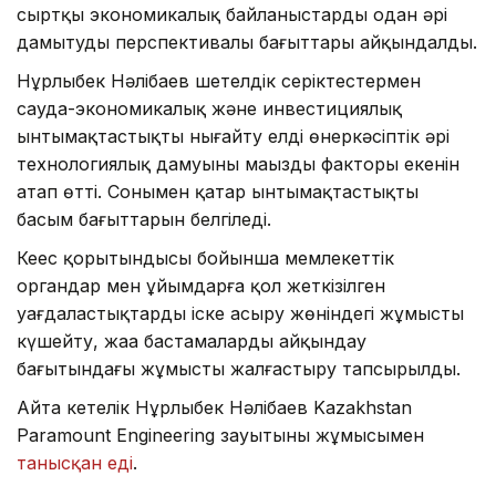
сыртқы экономикалық байланыстарды одан әрі
дамытудың перспективалы бағыттары айқындалды.
Нұрлыбек Нәлібаев шетелдік серіктестермен
сауда-экономикалық және инвестициялық
ынтымақтастықты нығайту елдің өнеркәсіптік әрі
технологиялық дамуының маңызды факторы екенін
атап өтті. Сонымен қатар ынтымақтастықтың
басым бағыттарын белгіледі.
Кеңес қорытындысы бойынша мемлекеттік
органдар мен ұйымдарға қол жеткізілген
уағдаластықтарды іске асыру жөніндегі жұмысты
күшейту, жаңа бастамаларды айқындау
бағытындағы жұмысты жалғастыру тапсырылды.
Айта кетелік Нұрлыбек Нәлібаев Kazakhstan
Paramount Engineering зауытының жұмысымен
танысқан еді
.