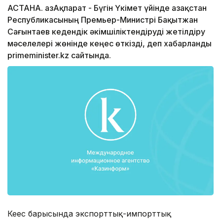
АСТАНА. ҚазАқпарат - Бүгін Үкімет үйінде Қазақстан
Республикасының Премьер-Министрі Бақытжан
Сағынтаев кедендік әкімшіліктендіруді жетілдіру
мәселелері жөнінде кеңес өткізді, деп хабарланды
primeminister.kz сайтында.
Кеңес барысында экспорттық-импорттық