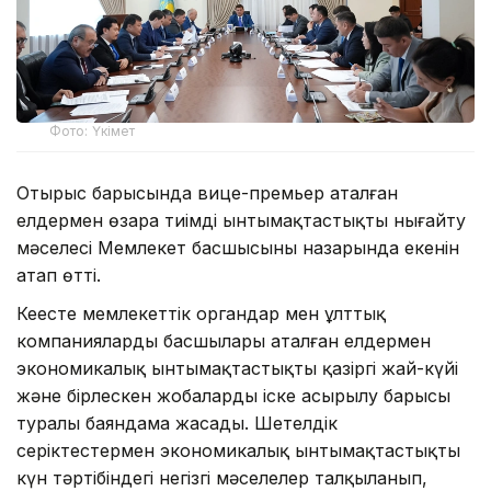
Фото: Үкімет
Отырыс барысында вице-премьер аталған
елдермен өзара тиімді ынтымақтастықты нығайту
мәселесі Мемлекет басшысының назарында екенін
атап өтті.
Кеңесте мемлекеттік органдар мен ұлттық
компаниялардың басшылары аталған елдермен
экономикалық ынтымақтастықтың қазіргі жай-күйі
және бірлескен жобалардың іске асырылу барысы
туралы баяндама жасады. Шетелдік
серіктестермен экономикалық ынтымақтастықтың
күн тәртібіндегі негізгі мәселелер талқыланып,