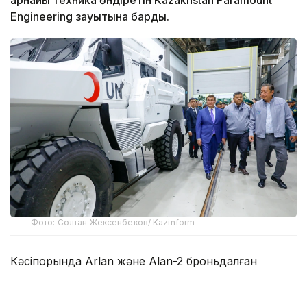
арнайы техника өндіретін Kazakhstan Paramount
Engineering зауытына барды.
Фото: Солтан Жексенбеков/ Kazinform
Кәсіпорында Arlan және Alan-2 броньдалған
дөңгелекті машиналары, Barys жауынгерлік
броньды көлігінің 4×4, 6×6 және 8×8 өлшеміндегі