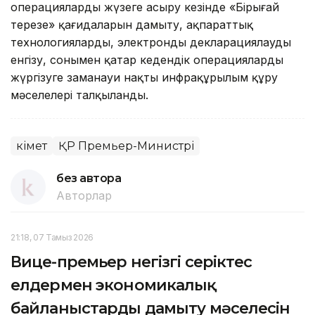
операцияларды жүзеге асыру кезінде «Бірыңғай
терезе» қағидаларын дамыту, ақпараттық
технологияларды, электронды декларациялауды
енгізу, сонымен қатар кедендік операцияларды
жүргізуге заманауи нақты инфрақұрылым құру
мәселелері талқыланды.
Үкімет
ҚР Премьер-Министрі
без автора
Авторлар
21:18, 07 Тамыз 2026
Вице-премьер негізгі серіктес
елдермен экономикалық
байланыстарды дамыту мәселесін