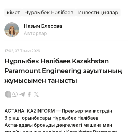
Үкімет
Нұрлыбек Нәлібаев
Инвестициялар
Назым Бөлесова
Авторлар
17:02, 07 Тамыз 2026
Нұрлыбек Нәлібаев Kazakhstan
Paramount Engineering зауытының
жұмысымен танысты
АСТАНА. KAZINFORM — Премьер-министрдің
бірінші орынбасары Нұрлыбек Нәлібаев
Астанадағы броньды дөңгелекті машина мен