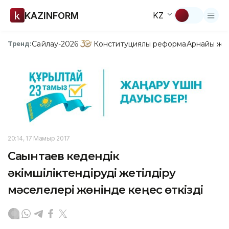
KAZINFORM
KZ
Сайлау-2026
Конституциялық реформа
Арнайы жо
Тренд:
20:14, 17 Мамыр 2017
Сағынтаев кедендік
әкімшіліктендіруді жетілдіру
мәселелері жөнінде кеңес өткізді