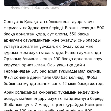
Фото: Үкіметтің баспасөз қызметі
Солтүстік Қазақстан облысында тауарлы сүт
фермасы пайдалануға берілді. Бірінші кезеңде 800
басқа арналған қора, сүт блогы, 550 басқа
арналған сауылмайтын және бұзаулы сиырларды
ұстауға арналған үй-жай, екі бұзау қора және
құрама жем зауыты салынды. Кешен аумағында
Орталық Азиядағы ең ірі 100 басқа арналған сауу
каруселі орнатылған. Осы уақытқа дейін
Германиядан 585 бас асыл тұқымды мал әкелінді.
Жыл соңына дейін тағы 660 бас әкелінеді. Жоба
бойынша мұнда жалпы саны 12 мың басқа жетеді.
Абай облысында күнбағыс тұқымын өңдеу және
өсімдік майын өндіру зауыты пайдалануға берілді.
Жобаның құны 7 млрд теңгені құрайды. Кәсіпорын
тәулігіне 300 тоннаға дейін май өндіруге, 500