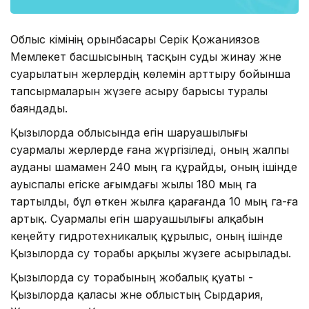
Облыс әкімінің орынбасары Серік Қожаниязов
Мемлекет басшысының тасқын суды жинау және
суарылатын жерлердің көлемін арттыру бойынша
тапсырмаларын жүзеге асыру барысы туралы
баяндады.
Қызылорда облысында егін шаруашылығы
суармалы жерлерде ғана жүргізіледі, оның жалпы
ауданы шамамен 240 мың га құрайды, оның ішінде
ауыспалы егіске ағымдағы жылы 180 мың га
тартылды, бұл өткен жылға қарағанда 10 мың га-ға
артық. Суармалы егін шаруашылығы алқабын
кеңейту гидротехникалық құрылыс, оның ішінде
Қызылорда су торабы арқылы жүзеге асырылады.
Қызылорда су торабының жобалық қуаты -
Қызылорда қаласы және облыстың Сырдария,