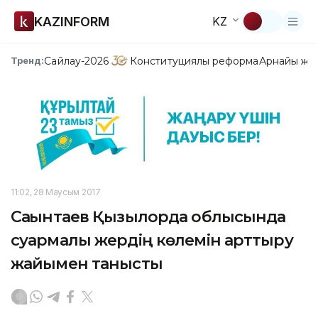
KAZINFORM
KZ
Сайлау-2026
Конституциялық реформа
Арнайы жо
Тренд:
11:02, 28 Маусым 2017
Сағынтаев Қызылорда облысында
суармалы жердің көлемін арттыру
жайымен танысты