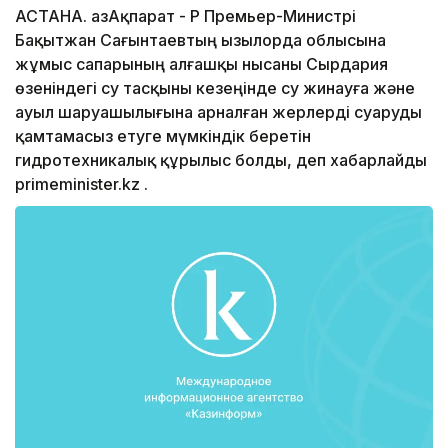
АСТАНА. ҚазАқпарат - ҚР Премьер-Министрі
Бақытжан Сағынтаевтың Қызылорда облысына
жұмыс сапарының алғашқы нысаны Сырдария
өзеніндегі су тасқыны кезеңінде су жинауға және
ауыл шаруашылығына арналған жерлерді суаруды
қамтамасыз етуге мүмкіндік беретін
гидротехникалық құрылыс болды, деп хабарлайды
primeminister.kz .