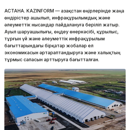
АСТАНА. KAZINFORM — Қазақстан өңірлерінде жаңа
өндірістер ашылып, инфрақұрылымдық және
әлеуметтік нысандар пайдалануға беріліп жатыр.
Ауыл шаруашылығы, өңдеу өнеркәсібі, құрылыс,
тұрғын үй және әлеуметтік инфрақұрылым
бағыттарындағы бірқатар жобалар ел
экономикасын әртараптандыруға және халықтың
тұрмыс сапасын арттыруға бағытталған.