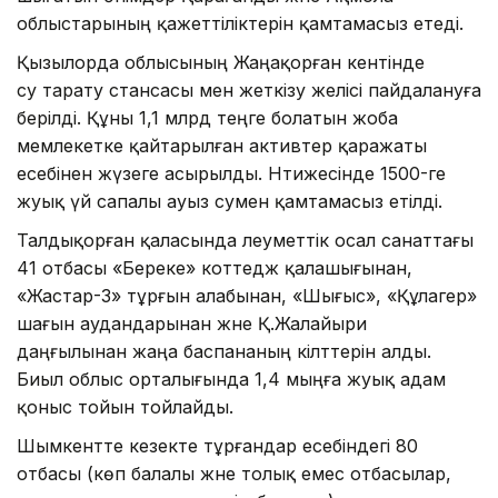
облыстарының қажеттіліктерін қамтамасыз етеді.
Қызылорда облысының Жаңақорған кентінде
су тарату стансасы мен жеткізу желісі пайдалануға
берілді. Құны 1,1 млрд теңге болатын жоба
мемлекетке қайтарылған активтер қаражаты
есебінен жүзеге асырылды. Нәтижесінде 1500-ге
жуық үй сапалы ауыз сумен қамтамасыз етілді.
Талдықорған қаласында әлеуметтік осал санаттағы
41 отбасы «Береке» коттедж қалашығынан,
«Жастар-3» тұрғын алабынан, «Шығыс», «Құлагер»
шағын аудандарынан және Қ.Жалайыри
даңғылынан жаңа баспананың кілттерін алды.
Биыл облыс орталығында 1,4 мыңға жуық адам
қоныс тойын тойлайды.
Шымкентте кезекте тұрғандар есебіндегі 80
отбасы (көп балалы және толық емес отбасылар,