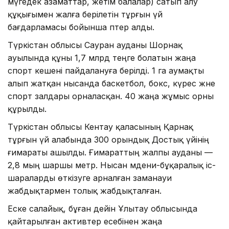
мүгедек азаматтар, жетім балалар) сатып алу
құқығымен жалға берілетін тұрғын үй
бағдарламасы бойынша пәтер алды.
Түркістан облысы Сауран ауданы Шорнақ
ауылында құны 1,7 млрд теңге болатын жаңа
спорт кешені пайдалануға берілді. 1 га аумақты
алып жатқан нысанда баскетбол, бокс, күрес және
спорт залдары орналасқан. 40 жаңа жұмыс орны
құрылды.
Түркістан облысы Кентау қаласының Қарнақ
тұрғын үй алабында 300 орындық Достық үйінің
ғимараты ашылды. Ғимараттың жалпы ауданы —
2,8 мың шаршы метр. Нысан мәдени-бұқаралық іс-
шараларды өткізуге арналған заманауи
жабдықтармен толық жабдықталған.
Еске салайық, бұған дейін Ұлытау облысында
қайтарылған активтер есебінен жаңа