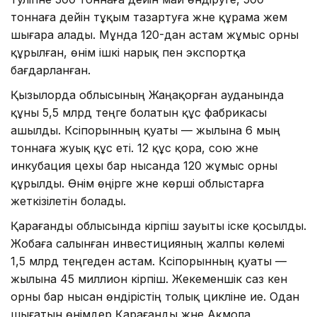
тоннаға дейін тұқым тазартуға және құрама жем
шығара алады. Мұнда 120-дан астам жұмыс орны
құрылған, өнім ішкі нарық пен экспортқа
бағдарланған.
Қызылорда облысының Жаңақорған ауданында
құны 5,5 млрд теңге болатын құс фабрикасы
ашылды. Кәсіпорынның қуаты — жылына 6 мың
тоннаға жуық құс еті. 12 құс қора, сою және
инкубация цехы бар нысанда 120 жұмыс орны
құрылды. Өнім өңірге және көрші облыстарға
жеткізілетін болады.
Қарағанды облысында кірпіш зауыты іске қосылды.
Жобаға салынған инвестицияның жалпы көлемі
1,5 млрд теңгеден астам. Кәсіпорынның қуаты —
жылына 45 миллион кірпіш. Жекеменшік саз кен
орны бар нысан өндірістің толық цикліне ие. Одан
шығатын өнімдер Қарағанды және Ақмола