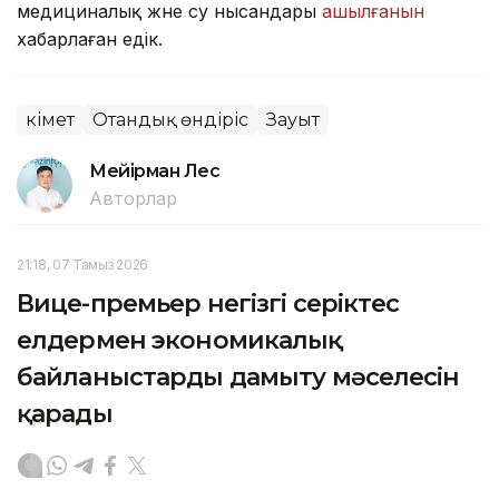
медициналық және су нысандары
ашылғанын
хабарлаған едік.
Үкімет
Отандық өндіріс
Зауыт
Мейірман Лес
Авторлар
21:18, 07 Тамыз 2026
Вице-премьер негізгі серіктес
елдермен экономикалық
байланыстарды дамыту мәселесін
қарады