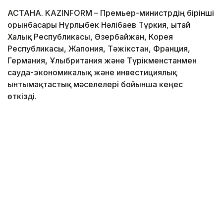
АСТАНА. KAZINFORM – Премьер-министрдің бірінші
орынбасары Нұрлыбек Нәлібаев Түркия, Қытай
Халық Республикасы, Әзербайжан, Корея
Республикасы, Жапония, Тәжікстан, Франция,
Германия, Ұлыбритания және Түрікменстанмен
сауда-экономикалық және инвестициялық
ынтымақтастық мәселелері бойынша кеңес
өткізді.