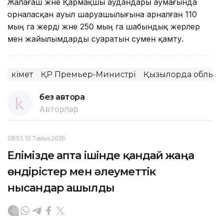
Жалағаш және Қармақшы аудандары аумағында
орналасқан ауыл шаруашылығына арналған 110
мың га жерді және 250 мың га шабындық жерлер
мен жайылымдарды суаратын сумен қамту.
Үкімет
ҚР Премьер-Министрі
Қызылорда облы
без автора
Авторлар
08:51, 10 Тамыз 2026
Елімізде апта ішінде қандай жаңа
өндірістер мен әлеуметтік
нысандар ашылды