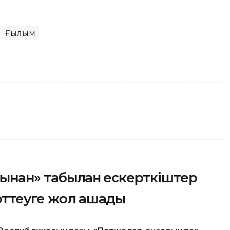
Ғылым
рынан» табылған ескерткіштер
рттеуге жол ашады