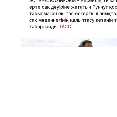
АСТАНА. KAZINFORM – Ресейдің Тыва
ерте сақ дәуіріне жататын Туннуг қо
табылмаған екі тас ескерткіш анықт
сақ мәдениетінің қалыптасу кезеңін 
хабарлайды
ТАСС
.