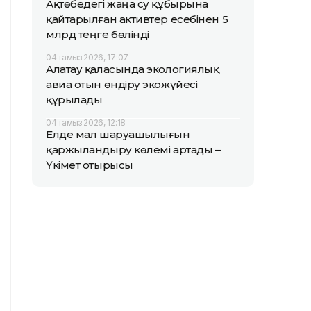
Ақтөбедегі жаңа су құбырына
қайтарылған активтер есебінен 5
млрд теңге бөлінді
04 тамыз 2026, 17:07
Алатау қаласында экологиялық
авиа отын өндіру экожүйесі
құрылады
04 тамыз 2026, 12:18
Елде мал шаруашылығын
қаржыландыру көлемі артады –
Үкімет отырысы