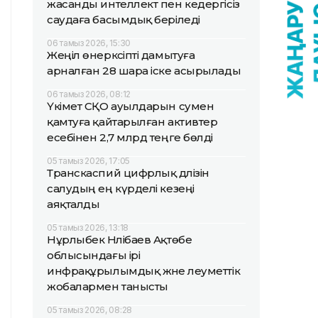
жасанды интеллект пен кедергісіз
саудаға басымдық беріледі
06 тамыз 2026, 15:30
Жеңіл өнеркәсіпті дамытуға
арналған 28 шара іске асырылады
06 тамыз 2026, 08:12
Үкімет СҚО ауылдарын сумен
қамтуға қайтарылған активтер
есебінен 2,7 млрд теңге бөлді
05 тамыз 2026, 17:05
Транскаспий цифрлық дәлізін
салудың ең күрделі кезеңі
аяқталды
05 тамыз 2026, 13:18
Нұрлыбек Нәлібаев Ақтөбе
облысындағы ірі
инфрақұрылымдық және әлеуметтік
жобалармен танысты
05 тамыз 2026, 08:28