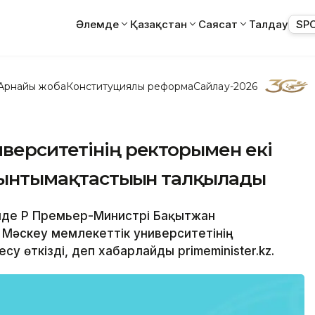
Әлемде
Қазақстан
Саясат
Талдау
SP
Арнайы жоба
Конституциялық реформа
Сайлау-2026
верситетінің ректорымен екі
 ынтымақтастығын талқылады
інде ҚР Премьер-Министрі Бақытжан
 Мәскеу мемлекеттік университетінің
 өткізді, деп хабарлайды primeminister.kz.