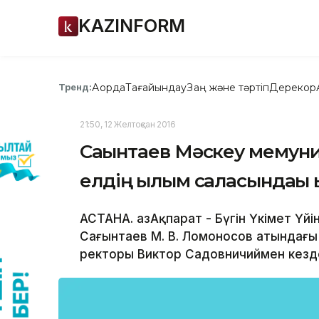
KAZINFORM
Ақорда
Тағайындау
Заң және тәртіп
Дерекқор
Тренд:
21:50, 12 Желтоқсан 2016
Сағынтаев Мәскеу мемуни
елдің ғылым саласындағы
АСТАНА. ҚазАқпарат - Бүгін Үкімет Үй
Сағынтаев М. В. Ломоносов атындағы
ректоры Виктор Садовничиймен кездесу