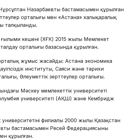
ұрсұлтан Назарбаевтың бастамасымен құрылған
рттеулер орталығы мен «Астана» халықаралық
ры талқыланды.
қ ғылыми кешені (ХҒК) 2015 жылы Мемлекет
 талдау орталығы базасында құрылған.
кі орталық жұмыс жасайды: Астана экономика
ауіпсіздік институты, Саяси және тарихи
талығы, Әлеуметтік зерттеулер орталығы.
ындағы Мәскеу мемлекеттік университеті
 Колумбия университеті (АҚШ) және Кембридж
 университетінің филиалы 2000 жылы Қазақстан
евтың бастамасымен Ресей Федерациясының
мен құрылған.