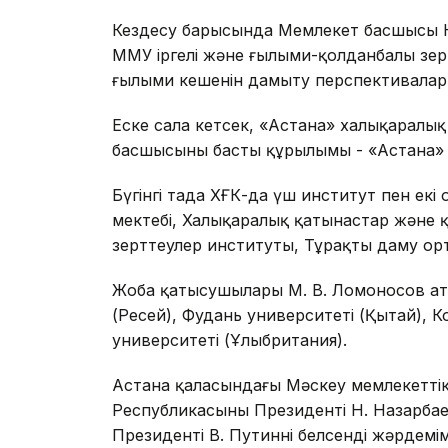
Кездесу барысында Мемлекет басшысы Н
ММУ іргелі және ғылыми-қолданбалы зе
ғылыми кешенін дамыту перспективала
Еске сала кетсек, «Астана» халықаралы
басшысының басты құрылымы - «Астана»
Бүгінгі таңда ХҒК-да үш институт пен е
мектебі, Халықаралық қатынастар және қ
зерттеулер институты, Тұрақты даму ор
Жоба қатысушылары М. В. Ломоносов ат
(Ресей), Фудань университеті (Қытай),
университеті (Ұлыбритания).
Астана қаласындағы Мәскеу мемлекеттік
Республикасының Президенті Н. Назарба
Президенті В. Путиннің белсенді жәрдемі