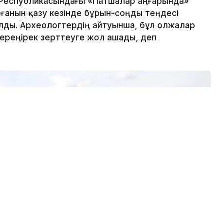
 Республикасындағы «Патшалар аңғарында»
рғанын қазу кезінде бұрын-соңды теңдесі
алды. Археологтердің айтуынша, бұл олжалар
тереңірек зерттеуге жол ашады, деп