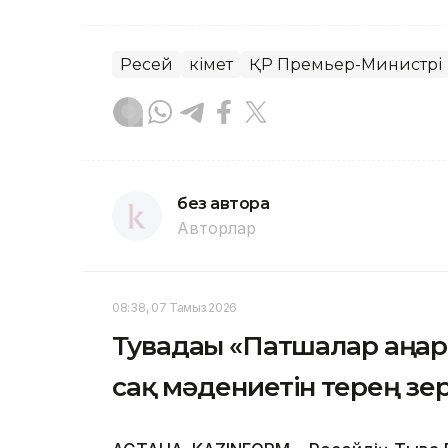
Ресей
Үкімет
ҚР Премьер-Министрі
без автора
Авторлар
08:38, 07 Тамыз 2026
Тувадағы «Патшалар аңға
сақ мәдениетін терең зе