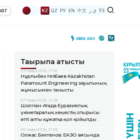
KZ
QZ
РУ
EN
中文
ق ز
ЎЗ
ORT
Тақырыпқа қатысты
07 тамыз 2026, 17:02
Нұрлыбек Нәлібаев Kazakhstan
Paramount Engineering зауытының
жұмысымен танысты
07 тамыз 2026, 13:38
Шолпан-Атада Еуразиялық
үкіметаралық кеңестің отырысы
өтті: алты құжатқа қол қойылды
06 тамыз 2026, 17:03
Олжас Бектенов: ЕАЭО аясында