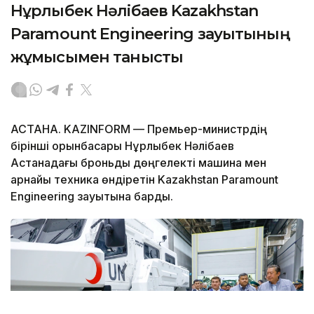
Нұрлыбек Нәлібаев Kazakhstan
Paramount Engineering зауытының
жұмысымен танысты
АСТАНА. KAZINFORM — Премьер-министрдің
бірінші орынбасары Нұрлыбек Нәлібаев
Астанадағы броньды дөңгелекті машина мен
арнайы техника өндіретін Kazakhstan Paramount
Engineering зауытына барды.