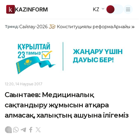
KAZINFORM
KZ
Сайлау-2026
Конституциялық реформа
Арнайы жо
Тренд:
12:20, 14 Наурыз 2017
Сағынтаев: Медициналық
сақтандыру жұмысын атқара
алмасақ, xалықтың ашуына ілігеміз