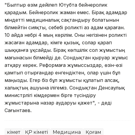
"Былтыр өзім әдейілеп Ютубта бейнеролик
қарадым. Бейнеролик жаман емес. Бірақ адамдар
міндетті медициналық сақтандыру болатынын
білмейтін сияқты, себебі роликті аз адам қараған.
10 айда небәрі 4 мың көрілім. Оны негізінен роликті
жасаған адамдар, кімге қызық, солар қарап
шыққанға ұқсайды. Бірақ көпшілік сол жұмыстың
мағынасын білмейді де. Сондықтан қыруар жұмыс
атқару керек. Реформаға жұмыссыздар, өзін-өзі
қамтып отырғандар енгендіктен, олар үшін бұл
маңызды. Егер біз бұл жұмысты құлатып алсақ,
xалықтың ашуына ілігеміз. Сондықтан Денсаулық
министрлігі әкімдермен бірге түсіндіру
жұмыстарына назар аударуы қажет", - деді
Сағынтаев.
Үкімет
ҚР Үкіметі
Медицина
Қоғам