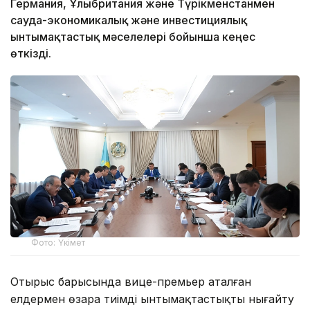
Германия, Ұлыбритания және Түрікменстанмен
сауда-экономикалық және инвестициялық
ынтымақтастық мәселелері бойынша кеңес
өткізді.
Фото: Үкімет
Отырыс барысында вице-премьер аталған
елдермен өзара тиімді ынтымақтастықты нығайту