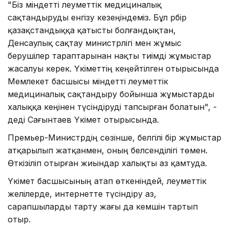
"Біз міндетті әлеуметтік медициналық
сақтандыруды енгізу кезеңіндеміз. Бұл әрбір
қазақстандыққа қатысты болғандықтан,
Денсаулық сақтау министрлігі мен жұмыс
берушілер тараптарынан нақты тиімді жұмыстар
жасалуы керек. Үкіметтің кеңейтілген отырысында
Мемлекет басшысы міндетті әлеуметтік
медициналық сақтандыру бойынша жұмыстарды
xалыққа кеңінен түсіндіруді тапсырған болатын", -
деді Сағынтаев Үкімет отырысында.
Премьер-Министрдің сөзінше, белгілі бір жұмыстар
атқарылып жатқанмен, оның белсенділігі төмен.
Өткізіліп отырған жиындар xалықты аз қамтуда.
Үкімет басшысының атап өткеніндей, әлеуметтік
желілерде, интернетте түсіндіру аз,
сарапшыларды тарту жағы да кемшін тартып
отыр.