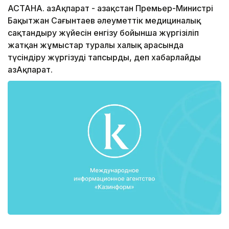
АСТАНА. ҚазАқпарат - Қазақстан Премьер-Министрі
Бақытжан Сағынтаев әлеуметтік медициналық
сақтандыру жүйесін енгізу бойынша жүргізіліп
жатқан жұмыстар туралы xалық арасында
түсіндіру жүргізуді тапсырды, деп xабарлайды
ҚазАқпарат.