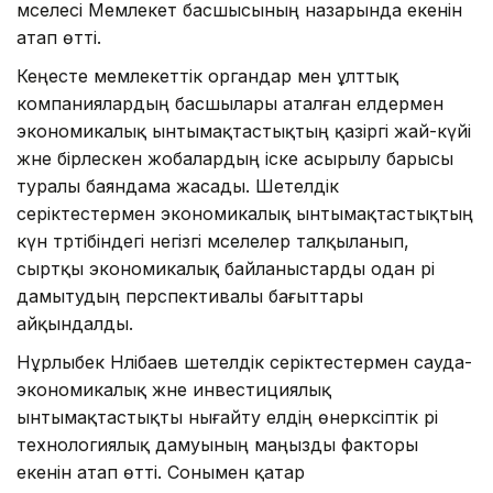
мәселесі Мемлекет басшысының назарында екенін
атап өтті.
Кеңесте мемлекеттік органдар мен ұлттық
компаниялардың басшылары аталған елдермен
экономикалық ынтымақтастықтың қазіргі жай-күйі
және бірлескен жобалардың іске асырылу барысы
туралы баяндама жасады. Шетелдік
серіктестермен экономикалық ынтымақтастықтың
күн тәртібіндегі негізгі мәселелер талқыланып,
сыртқы экономикалық байланыстарды одан әрі
дамытудың перспективалы бағыттары
айқындалды.
Нұрлыбек Нәлібаев шетелдік серіктестермен сауда-
экономикалық және инвестициялық
ынтымақтастықты нығайту елдің өнеркәсіптік әрі
технологиялық дамуының маңызды факторы
екенін атап өтті. Сонымен қатар