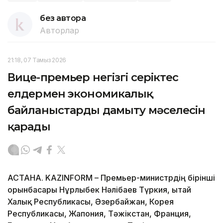
без автора
Авторлар
21:18, 07 Тамыз 2026
Вице-премьер негізгі серіктес
елдермен экономикалық
байланыстарды дамыту мәселесін
қарады
АСТАНА. KAZINFORM – Премьер-министрдің бірінші
орынбасары Нұрлыбек Нәлібаев Түркия, Қытай
Халық Республикасы, Әзербайжан, Корея
Республикасы, Жапония, Тәжікстан, Франция,