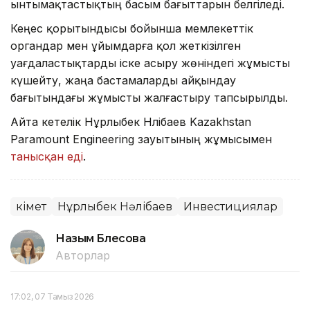
ынтымақтастықтың басым бағыттарын белгіледі.
Кеңес қорытындысы бойынша мемлекеттік
органдар мен ұйымдарға қол жеткізілген
уағдаластықтарды іске асыру жөніндегі жұмысты
күшейту, жаңа бастамаларды айқындау
бағытындағы жұмысты жалғастыру тапсырылды.
Айта кетелік Нұрлыбек Нәлібаев Kazakhstan
Paramount Engineering зауытының жұмысымен
танысқан еді
.
Үкімет
Нұрлыбек Нәлібаев
Инвестициялар
Назым Бөлесова
Авторлар
17:02, 07 Тамыз 2026