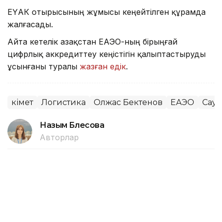
ЕҮАК отырысының жұмысы кеңейтілген құрамда
жалғасады.
Айта кетелік Қазақстан ЕАЭО-ның бірыңғай
цифрлық аккредиттеу кеңістігін қалыптастыруды
ұсынғаны туралы
жазған едік
.
Үкімет
Логистика
Олжас Бектенов
ЕАЭО
Сауд
Назым Бөлесова
Авторлар
15:30, 06 Тамыз 2026
Жеңіл өнеркәсіпті дамытуға арналған
28 шара іске асырылады