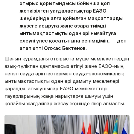
отырыс қорытындысы бойынша қол
жеткізілген уағдаластықтар ЕАЭО
шеңберінде алға қойылған мақсаттарды
жүзеге асыруға және өзара тиімді
ынтымақтастықты одан әрі нығайтуға
елеулі үлес қосатынына сенімдімін, — деп
атап өтті Олжас Бектенов.
Шағын құрамдағы отырыста мүше мемлекеттердің
азық-түлікпен қамтамасыз етілуі және ЕАЭО-ның
негізгі сауда әріптестерімен сауда-экономикалық
ынтымақтастықты одан әрі дамыту мәселелері
қаралды. Қатысушылар ЕАЭО мемлекеттері
тауарларының жаңа нарықтарға шығуы үшін
қолайлы жағдайлар жасау жөнінде пікір алмасты.