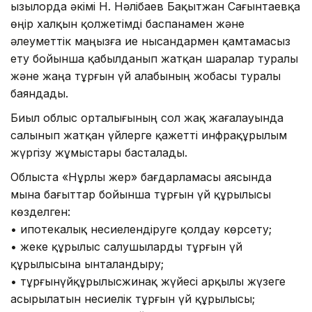
Қызылорда әкімі Н. Нәлібаев Бақытжан Сағынтаевқа
өңір халқын қолжетімді баспанамен және
әлеуметтік маңызға ие нысандармен қамтамасыз
ету бойынша қабылданып жатқан шаралар туралы
және жаңа тұрғын үй алабының жобасы туралы
баяндады.
Биыл облыс орталығының сол жақ жағалауында
салынып жатқан үйлерге қажетті инфрақұрылым
жүргізу жұмыстары басталады.
Облыста «Нұрлы жер» бағдарламасы аясында
мына бағыттар бойынша тұрғын үй құрылысы
көзделген:
• ипотекалық несиелендіруге қолдау көрсету;
• жеке құрылыс салушыларды тұрғын үй
құрылысына ынталандыру;
• тұрғынүйқұрылысжинақ жүйесі арқылы жүзеге
асырылатын несиелік тұрғын үй құрылысы;