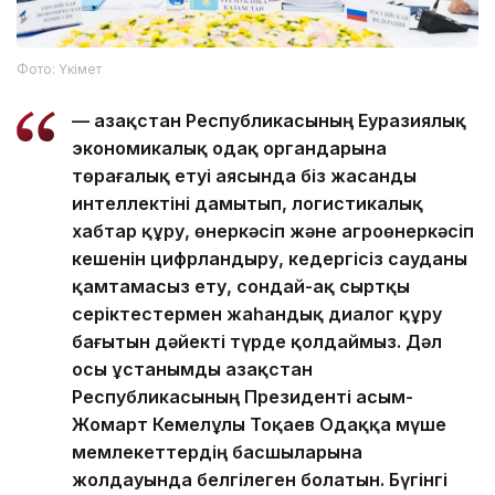
Фото: Үкімет
— Қазақстан Республикасының Еуразиялық
экономикалық одақ органдарына
төрағалық етуі аясында біз жасанды
интеллектіні дамытып, логистикалық
хабтар құру, өнеркәсіп және агроөнеркәсіп
кешенін цифрландыру, кедергісіз сауданы
қамтамасыз ету, сондай-ақ сыртқы
серіктестермен жаһандық диалог құру
бағытын дәйекті түрде қолдаймыз. Дәл
осы ұстанымды Қазақстан
Республикасының Президенті Қасым-
Жомарт Кемелұлы Тоқаев Одаққа мүше
мемлекеттердің басшыларына
жолдауында белгілеген болатын. Бүгінгі