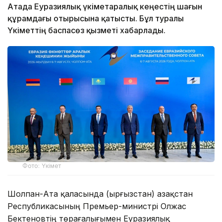
Атада Еуразиялық үкіметаралық кеңестің шағын
құрамдағы отырысына қатысты. Бұл туралы
Үкіметтің баспасөз қызметі хабарлады.
Фото: Үкімет
Шолпан-Ата қаласында (Қырғызстан) Қазақстан
Республикасының Премьер-министрі Олжас
Бектеновтің төрағалығымен Еуразиялық