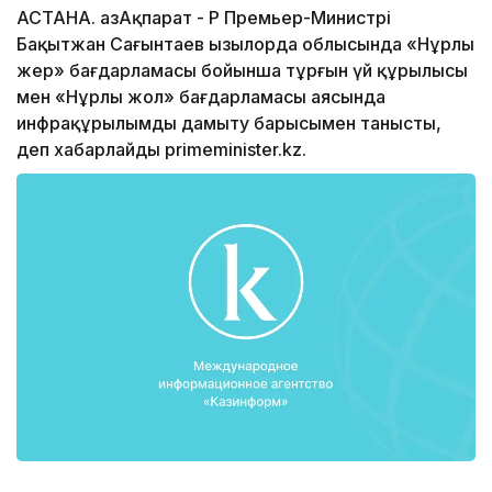
АСТАНА. ҚазАқпарат - ҚР Премьер-Министрі
Бақытжан Сағынтаев Қызылорда облысында «Нұрлы
жер» бағдарламасы бойынша тұрғын үй құрылысы
мен «Нұрлы жол» бағдарламасы аясында
инфрақұрылымды дамыту барысымен танысты,
деп хабарлайды primeminister.kz.