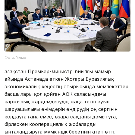
Фото: Үкімет
Қазақстан Премьер-министрі биылғы мамыр
айында Астанада өткен Жоғары Еуразиялық
экономикалық кеңестің отырысында мемлекеттер
басшылары қол қойған АӨК саласындағы
қаржылық жәрдемдесудің жаңа тетігі ауыл
шаруашылығы өнімдерін өндірудің оң серпінін
қолдауға ғана емес, өзара сауданы дамытуға,
бірлескен кооперациялық жобаларды
ынталандыруға мүмкіндік беретінін атап өтті.