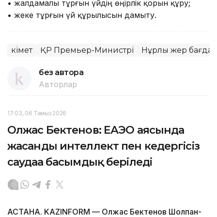
• жалдамалы тұрғын үйдің өңірлік қорын құру;
• жеке тұрғын үй құрылысын дамыту.
Үкімет
ҚР Премьер-Министрі
Нұрлы жер бағда
без автора
Авторлар
17:03, 06 Тамыз 2026
Олжас Бектенов: ЕАЭО аясында
жасанды интеллект пен кедергісіз
саудаға басымдық беріледі
АСТАНА. KAZINFORM — Олжас Бектенов Шолпан-