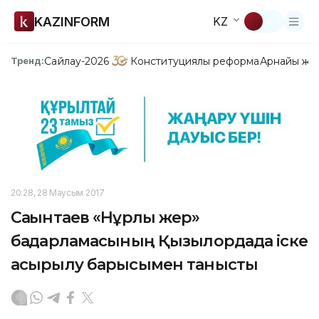
KAZINFORM
KZ
Сайлау-2026
Конституциялық реформа
Арнайы жо
Тренд:
20:28, 28 Маусым 2017
Сағынтаев «Нұрлы жер»
бағдарламасының Қызылордада іске
асырылу барысымен танысты