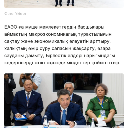
Фото: Үкімет
ЕАЭО-ға мүше мемлекеттердің басшылары
аймақтың макроэкономикалық тұрақтылығын
сақтау және экономикалық әлеуетін арттыру,
халықтың өмір сүру сапасын жақсарту, өзара
сауданы дамыту, Бірлестік елдері нарығындағы
кедергілерді жою жөнінде міндеттер қойып отыр.