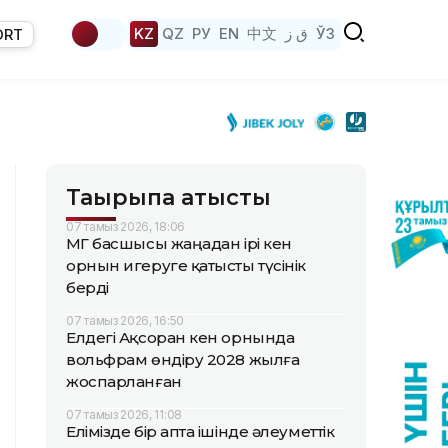
KZ
QZ
РУ
EN
中文
ق ز
ЎЗ
ORT
Тақырыпқа қатысты
07 тамыз 2026, 18:06
ҚМГ басшысы жаңадан ірі кен
орнын игеруге қатысты түсінік
берді
07 тамыз 2026, 16:50
Елдегі Ақсоран кен орнында
вольфрам өндіру 2028 жылға
жоспарланған
07 тамыз 2026, 11:08
Елімізде бір апта ішінде әлеуметтік