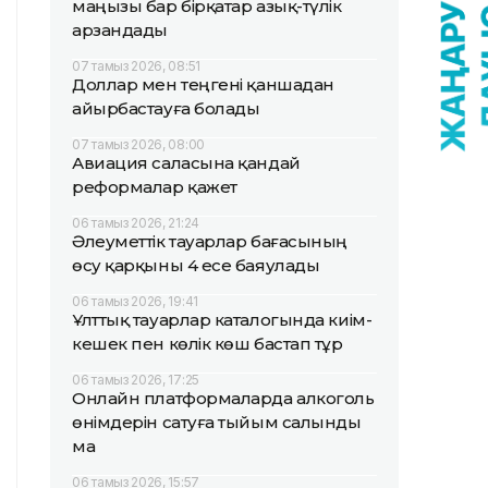
маңызы бар бірқатар азық-түлік
арзандады
07 тамыз 2026, 08:51
Доллар мен теңгені қаншадан
айырбастауға болады
07 тамыз 2026, 08:00
Авиация саласына қандай
реформалар қажет
06 тамыз 2026, 21:24
Әлеуметтік тауарлар бағасының
өсу қарқыны 4 есе баяулады
06 тамыз 2026, 19:41
Ұлттық тауарлар каталогында киім-
кешек пен көлік көш бастап тұр
06 тамыз 2026, 17:25
Онлайн платформаларда алкоголь
өнімдерін сатуға тыйым салынды
ма
06 тамыз 2026, 15:57