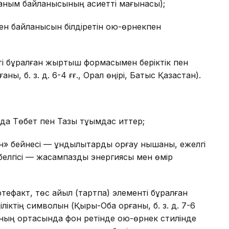
н наным байланысының қасиетті мағынасы);
н байланысын білдіретін ою-өрнекпен
і бұралған жыртқыш формасымен беріктік пен
ны, б. з. д. 6-4 ғғ., Орал өңірі, Батыс Қазақстан).
да Төбет пен Тазы тұқымдас иттер;
қан» бейнесі — құндылықтарды қорғау нышаны, ежелгі
елгісі — жасампаздық энергиясы мен өмір
тефакт, төс айыл (тартпа) элементі бұралған
іктің символын (Қырық-Оба қорғаны, б. з. д. 7-6
таның ортасында фон ретінде ою-өрнек стилінде