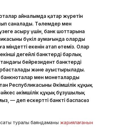
кноталар айналымда қатар жүретін
олып саналады. Төлемдер мен
үзеге асыру үшін, банк шоттарына
ликасының бүкіл аумағында оларды
а міндетті екенін атап өтеміз. Олар
екінші деңгейлі банктердің барлық
тандағы бейрезидент банктердің
ырбасталады және ауыстырылады.
н банкноталар мен монеталарды
тан Республикасының Әкімшілік құқық
әйкес әкімшілік құқық бұзушылық
з, — деп ескертті банктің баспасөз
аясаты туралы баяндаманы
жариялағанын