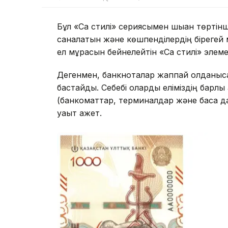
Бұл «Сақ стилі» сериясымен шыққан төртінш
саналатын және көшпенділердің бірегей мә
ел мұрасын бейнелейтін «Сақ стилі» элеме
Дегенмен, банкноталар жаппай қолданысқ
бастайды. Себебі оларды еліміздің барлы
(банкоматтар, терминалдар және басқа да
уақыт қажет.