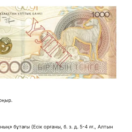
оңыр.
ың» бұтағы (Есік қорғаны, б. з. д. 5-4 ғғ., Алтын