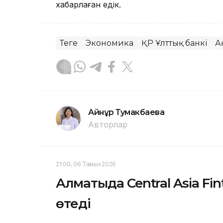
хабарлаған едік.
Теңге
Экономика
ҚР Ұлттық банкі
А
Айнұр Тумакбаева
Авторлар
21:00, 06 Тамыз 2026
Алматыда Central Asia Fi
өтеді