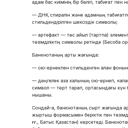
адам бас киімінің бір бөлігі, табиғат пе
— ДНҚ спиралін және адамның табиғатпе
стильдендірілген шексіздік символы;
— артефакт — төс айыл (тартпа) элемент
төзімділіктің символы ретінде (Бесоба қорға
Банкнотаның артқы жағында:
— ою-өрнекпен стильденген қалқан фонын
— дөңгелек қазақ халқының ою-өрнегі, «қал
символ — төрт тарап, ортасындағы күн б
нышаны.
Сондай-ақ, банкнотаның сырт жағында ар
жыртқыш формасымен беріктік пен төзімділ
ғғ., Батыс Қазақстан) көрсетеді. Банкно