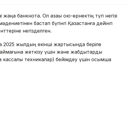
і жаңа банкнота. Ол қазақы ою-өрнектің түп негізі
дениетінен бастап бүгінгі Қазақстанға дейінгі
нттеріне негізделген.
а 2025 жылдың екінші жартысында беріле
қ аймағына жеткізу үшін және жабдықтарды
 кассалық техникалар) бейімдеу үшін қосымша