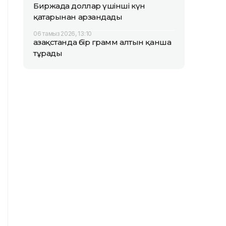
Биржада доллар үшінші күн
қатарынан арзандады
06 тамыз 2026, 13:10
Қазақстанда бір грамм алтын қанша
тұрады