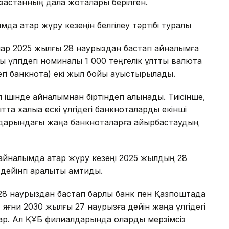
зақстанның дала жоталары берілген.
а қатар жүру кезеңін белгілеу тәртібі туралы
лар 2025 жылғы 28 наурыздан бастап айналымға
үлгідегі номиналы 1 000 теңгелік ұлттық валюта
егі банкнота) екі жыл бойы ауыстырылады.
жыл ішінде айналымнан біртіндеп алынады. Тиісінше,
та халыққа ескі үлгідегі банкноталарды екінші
лдарындағы жаңа банкноталарға айырбастаудың
 айналымда қатар жүру кезеңі 2025 жылдың 28
йінгі аралықты қамтиды.
 28 наурыздан бастап барлық банк пен Қазпоштада
, яғни 2030 жылғы 27 наурызға дейін жаңа үлгідегі
бар. Ал ҚҰБ филиалдарында оларды мерзімсіз