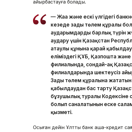
айырбастауға болады.
— Жаңа және ескі үлгідегі бан
кезеңде заңды төлем құралы б
аударымдардың барлық түрін ж
аудару үшін Қазақстан Респуб
атаулы құнына қарай қабылдауғ
еліміздегі ҚҰБ, Қазпошта және 
филиалында, сондай-ақ Қазақс
филиалдарында шектеусіз ай
Заңды төлем құралына жататы
қабылдаудан бас тарту Қазақс
бұзушылық туралы Кодексіне с
болып саналатынын еске саламы
қызметі.
Осыған дейін Ұлттық банк ақша-кредит с