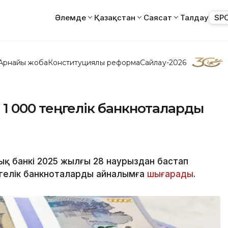
Әлемде
Қазақстан
Саясат
Талдау
SP
Арнайы жоба
Конституциялық реформа
Сайлау-2026
ңа 1 000 теңгелік банкноталарды
ық банкі 2025 жылғы 28 наурыздан бастап
ңгелік банкноталарды айналымға
шығарады
.