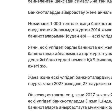
бейнеленген шексіздік символына тән Қа
Банкноталарды айырбастау және айналымд
Номиналы 1 000 теңгелік жаңа банкнота
енеді және айналымда жүрген 2014 жылғы 
банкноталарымен (бұдан әрі — ескі үлгід
Яғни, ескі үлгідегі барлық банкнота екі 
банкноталар айналымда қатар жүрген уақыт
деңгейлі банктердегі немесе ҚҰБ филиа
қажеті жоқ.
Жаңа және ескі үлгідегі банкноталардың
наурызынан 2027 жылдың 27 наурызына де
Ол кезең аяқталған соң, яғни 2027 жылғы
ескі үлгідегі банкноталарды 3 жыл ішінде
банкноталарға айырбастауға мүмкіндік 