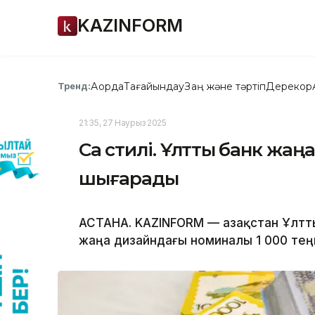
KAZINFORM
Ақорда
Тағайындау
Заң және тәртіп
Дерекқор
Тренд:
21:35, 27 Наурыз 2025
Сақ стилі. Ұлттық банк жа
шығарады
АСТАНА. KAZINFORM — Қазақстан Ұлтт
жаңа дизайндағы номиналы 1 000 те