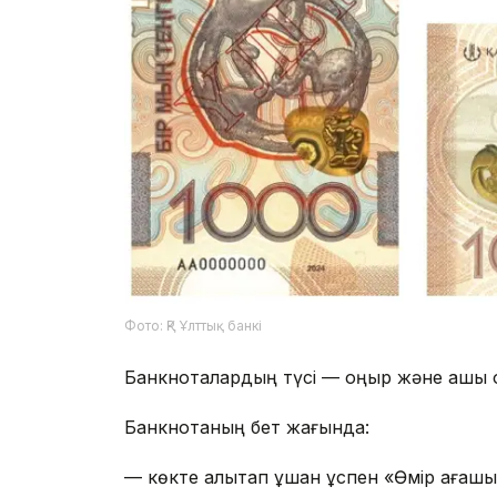
Фото: ҚР Ұлттық банкі
Банкноталардың түсі — қоңыр және ашық қ
Банкнотаның бет жағында:
— көкте қалықтап ұшқан құспен «Өмір ағашын