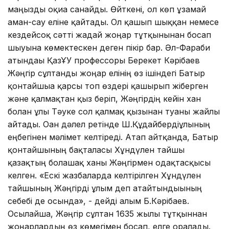
маңызды оқиға санайды. Өйткені, ол көп ұзамай
аман-сау еліне қайтады. Ол қашып шыққан немесе
кездейсоқ сәтті жағдай жоңғар тұтқынынан босап
шығуына көмектескен деген пікір бар. Әл-Фараби
атындағы ҚазҰУ профессоры Берекет Кәрібаев
Жәңгір сұлтанды жоңғар елінің өз ішіндегі Батыр
қонтайшыға қарсы топ өздері қашырып жіберген
және қалмақтан қыз беріп, Жәңгірдің кейін хан
болған ұлы Тәуке сол қалмақ қызынан туғаны жайлы
айтады. Оған дәлел ретінде Ш.Құдайбердіұлының
еңбегінен мәлімет келтіреді. Атап айтқанда, Батыр
қонтайшының бақталасы Хұндүлен тайшы
қазақтың болашақ ханы Жәңгірмен одақтасқысы
келген. «Ескі жазбаларда келтірілген Хұндүлен
тайшының Жәңгірді ұлым деп атайтындығының
себебі де осында», - дейді ғалым Б.Кәрібаев.
Осылайша, Жәңгір сұлтан 1635 жылы тұтқыннан
жоңғарлардың өз көмегімен босап, елге оралады.