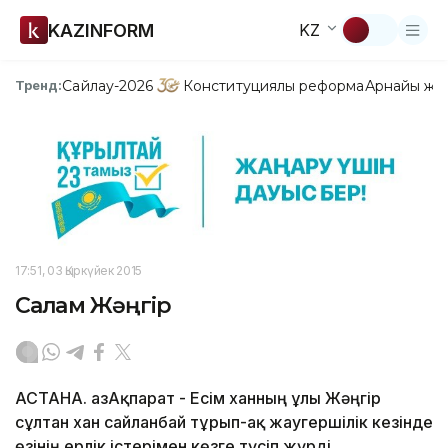
KAZINFORM
KZ
Сайлау-2026
Конституциялық реформа
Арнайы жо
Тренд:
17:51, 03 Қыркүйек 2015
Салқам Жәңгір
АСТАНА. ҚазАқпарат - Есім ханның ұлы Жәңгір
сұлтан хан сайланбай тұрып-ақ жаугершілік кезінде
өзінің ерлік істерімен көзге түсіп жүрді.