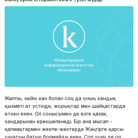
Жалпы, кейін хан болған соң да оның хандық
қызметі ат үстінде, жорықтар мен шайқастарда
өткен екен. Ол сонысымен де өзге қазақ
хандарынан ерекшеленеді. Бір ғана мысал -
қалмақтармен жекпе-жектерде Жәңгірге қарсы
шығатын батыр болмайды екен. Сол үшін де ол