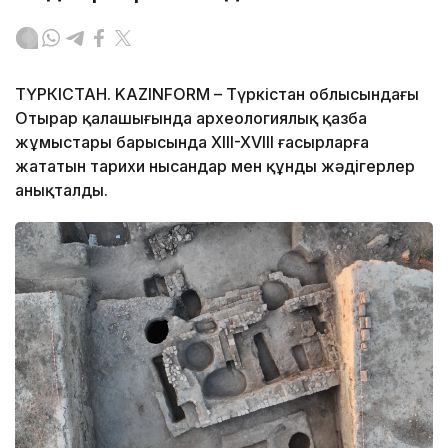
ТҮРКІСТАН. KAZINFORM – Түркістан облысындағы
Отырар қалашығында археологиялық қазба
жұмыстары барысында XIII-XVIII ғасырларға
жататын тарихи нысандар мен құнды жәдігерлер
анықталды.