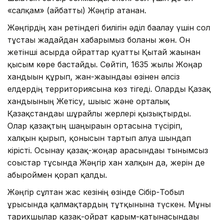
«салқам» (айбатты) Жәңгір атанған.
Жәңгірдің хан ретіндегі билігін әділ бағалау үшін сол
тұстағы жағдайдан хабарымыз болғаны жөн. Он
жетінші ғасырда ойраттар қуатты Қытай жағынан
қысым көре бастайды. Сөйтіп, 1635 жылы Жоңғар
хандығын құрып, жан-жағындағы өзінен әлсіз
елдердің территориясына көз тігеді. Оларды Қазақ
хандығының Жетісу, шығыс және орталық
Қазақстандағы шұрайлы жерлері қызықтырды.
Олар қазақтың шаңырағын ортасына түсіріп,
халқын қырып, қонысын тартып алуға шындап
кірісті. Осынау қазақ-жоңғар арасындағы тынымсыз
соғыстар тұсында Жәңгір хан халқын да, жерін де
абыроймен қорғап қалды.
Жәңгір сұлтан жас кезінің өзінде Сібір-Тобыл
ұрысында қалмақтардың тұтқынына түскен. Мұны
тарихшылар қазақ-ойрат қарым-қатынасындағы