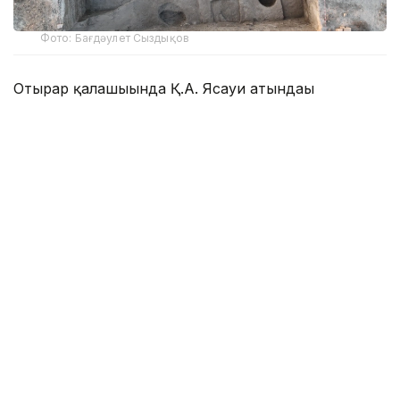
Фото: Бағдәулет Сыздықов
Отырар қалашығында Қ.А. Ясауи атындағы
халықаралық қазақ-түрік университеті Археология
институтының бас ғылыми қызметкері, тарих
ғылымдарының докторы, профессор Мұхтар Қожа
бастаған топ археологиялық қазба жұмыстарын
жүргізді.