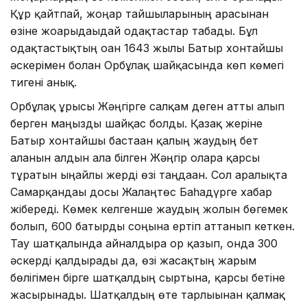
Құр қайтпай, жоңғар тайшыларының арасынан
өзіне жоғарыдағыдай одақтастар табады. Бұл
одақтастықтың оған 1643 жылғы Батыр хонтайшы
әскерімен болған Орбұлақ шайқасында көп көмегі
тигені анық.
Орбұлақ ұрысы Жәңгірге салқам деген атты алып
берген маңызды шайқас болды. Қазақ жеріне
Батыр хонтайшы бастаған қалың жаудың бет
алғанын алдын ала білген Жәңгір оларға қарсы
тұратын ыңғайлы жерді өзі таңдаған. Сол аралықта
Самарқандағы досы Жалаңтөс Баһадүрге хабар
жібереді. Көмек келгенше жаудың жолын бөгемек
болып, 600 батырды соңына ертіп аттанып кеткен.
Тау шатқалында айналдыра ор қазып, онда 300
әскерді қалдырады да, өзі жасақтың жарым
бөлігімен бірге шатқалдың сыртына, қарсы бетіне
жасырынады. Шатқалдың өте тарлығынан қалмақ