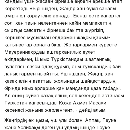
хандығы үшін жасаған бірнеше еңбегін ерекше атап
көрсетеді. «Біріншіден, Жәңгір хан бүкіл саналы
өмірін ел қорғау ісіне арнады. Екінші есте қалар ісі
сол, хан тағын иеленгеннен кейін мемлекеттің
сыртқы саясатын бірнеше бағытта жүргізіп,
көршілес мұсылман елдермен жақсы қарым-
қатынастар орната білді. Жоңғарлармен күресте
Мауереннахрдағы аштарханилық әулет
өкілдерімен, Шығыс Түркістандағы шағатайлық
әулетпен саяси одақ құрып, оны туысқандық бай
ланыстармен нығайтты. Үшіншіден, Жәңгір хан
қазақ елінің азаттығы жолындағы шайқастардың
бірінде нағыз ерлерше қан майданда қаза табады.
Ал оның сүйегі қазақ елінің сол кезеңдегі астанасы
Түркістан қаласындағы Қожа Ахмет Иасауи
кесенесі жанына жерленген», - дейді ғалым.
Жәңгірдің екі қызы, үш ұлы болған. Аппақ, Тәуке
және Уәлибақы деген үш ұлдың ішінде Тәуке