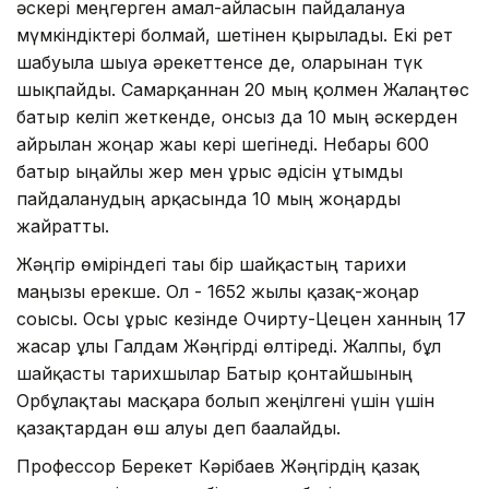
әскері меңгерген амал-айласын пайдалануға
мүмкіндіктері болмай, шетінен қырылады. Екі рет
шабуылға шығуға әрекеттенсе де, оларынан түк
шықпайды. Самарқаннан 20 мың қолмен Жалаңтөс
батыр келіп жеткенде, онсыз да 10 мың әскерден
айрылған жоңғар жағы кері шегінеді. Небары 600
батыр ыңғайлы жер мен ұрыс әдісін ұтымды
пайдаланудың арқасында 10 мың жоңғарды
жайратты.
Жәңгір өміріндегі тағы бір шайқастың тарихи
маңызы ерекше. Ол - 1652 жылғы қазақ-жоңғар
соғысы. Осы ұрыс кезінде Очирту-Цецен ханның 17
жасар ұлы Галдам Жәңгірді өлтіреді. Жалпы, бұл
шайқасты тарихшылар Батыр қонтайшының
Орбұлақтағы масқара болып жеңілгені үшін үшін
қазақтардан өш алуы деп бағалайды.
Профессор Берекет Кәрібаев Жәңгірдің қазақ