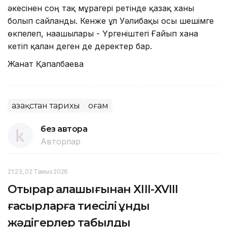
әкесінен соң тақ мұрагері ретінде қазақ ханы
болып сайланды. Кенже ұл Уәлибақы осы шешімге
өкпелеп, нағашылары - Үргеніштегі Ғайып ханға
кетіп қалған деген де деректер бар.
Жанат Қапалбаева
Қазақстан тарихы
Қоғам
без автора
Авторлар
21:23, 02 Тамыз 2026
Отырар қалашығынан XIII-XVIII
ғасырларға тиесілі құнды
жәдігерлер табылды