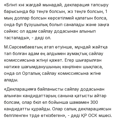
«Бүгінгі күні жағдай мынадай, декларация тапсыру
барысында бір теңге болсын, жүз теңге болсын, 1
мың доллар болсын көрсетілмей қалатын болса,
онда бұл бұзушылық болып саналады және заңға
сәйкес ол адам сайлау додасынан алынып
тасталады», - деді ол.
М.Сәрсембаевтың атап өтуінше, мұндай жайтқа
тап болған адам ең алдымен аумақтық сайлау
комиссиясына жүгінуі қажет. Егер шығарылған
нәтиже шағымданушының көңілінен шықпаса,
онда ол Орталық сайлау комиссиясына жүгіне
алады.
«Декларацияға байланысты сайлау додасынан
алынған кандидаттарың санына қатысты айтар
болсам, олар бүкіл ел бойынша шамамен 300
кандидатты құрайды. Олар салық декларациясын
белгіленген түрде өткізбеген», - деді ҚР ОСК мүшесі.