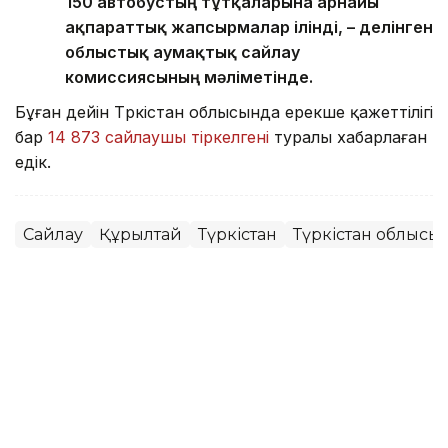
150 автобустың тұтқаларына арнайы
ақпараттық жапсырмалар ілінді, – делінген
облыстық аумақтық сайлау
комиссиясының мәліметінде.
Бұған дейін Түркістан облысында ерекше қажеттілігі
бар
14 873 сайлаушы тіркелгені
туралы хабарлаған
едік.
Сайлау
Құрылтай
Түркістан
Түркістан облысы
Сәбит Тастанбек
Авторлар
20:33, 07 Тамыз 2026
Әлеуметтанушылар
қазақстандықтардың сайлау