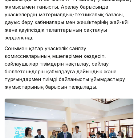
жұмысымен танысты. Аралау барысында
учаскелердің материалдық-техникалық базасы,
дауыс беру кабиналары мен жәшіктерінің жай-күйі
және қауіпсіздік талаптарының сақталуы
зерделенді.
Сонымен қатар учаскелік сайлау
комиссияларының мүшелерімен кездесіп,
сайлаушылар тізімдерін нақтылау, сайлау
бюллетеньдерін қабылдауға дайындық және
тұрғындармен тиімді байланысты ұйымдастыру
жұмыстарының барысын талқылады.