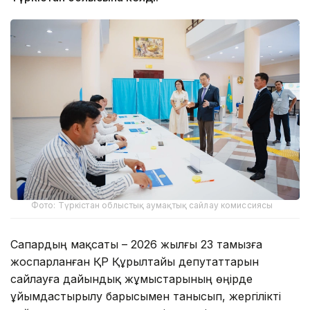
Фото: Түркістан облыстық аумақтық сайлау комиссиясы
Сапардың мақсаты – 2026 жылғы 23 тамызға
жоспарланған ҚР Құрылтайы депутаттарын
сайлауға дайындық жұмыстарының өңірде
ұйымдастырылу барысымен танысып, жергілікті