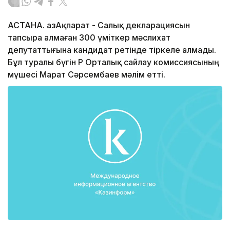
АСТАНА. ҚазАқпарат - Салық декларациясын
тапсыра алмаған 300 үміткер мәслихат
депутаттығына кандидат ретінде тіркеле алмады.
Бұл туралы бүгін ҚР Орталық сайлау комиссиясының
мүшесі Марат Сәрсембаев мәлім етті.