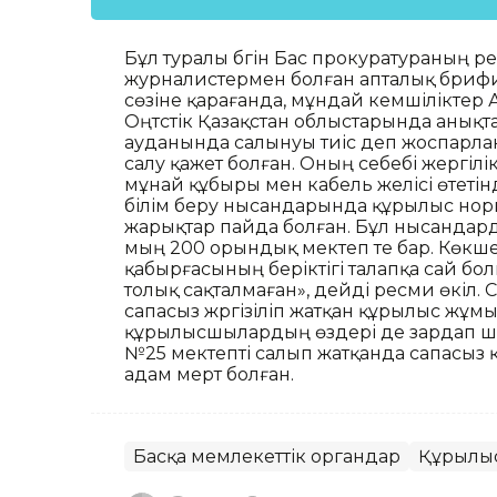
Бұл туралы бүгін Бас прокуратураның р
журналистермен болған апталық брифи
сөзіне қарағанда, мұндай кемшіліктер
Оңтүстік Қазақстан облыстарында анық
ауданында салынуы тиіс деп жоспарлан
салу қажет болған. Оның себебі жергілі
мұнай құбыры мен кабель желісі өтетін
білім беру нысандарында құрылыс но
жарықтар пайда болған. Бұл нысандар
мың 200 орындық мектеп те бар. Көкше
қабырғасының беріктігі талапқа сай бо
толық сақталмаған», дейді ресми өкіл. 
сапасыз жүргізіліп жатқан құрылыс жұ
құрылысшылардың өздері де зардап ш
№25 мектепті салып жатқанда сапасыз
адам мерт болған.
Басқа мемлекеттік органдар
Құрылы