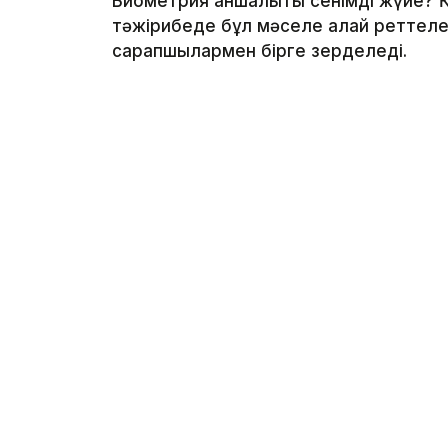
Биометрия қаншалықты сенімді жүйе? 
тәжірибеде бұл мәселе қалай реттелед
сарапшылармен бірге зерделеді.