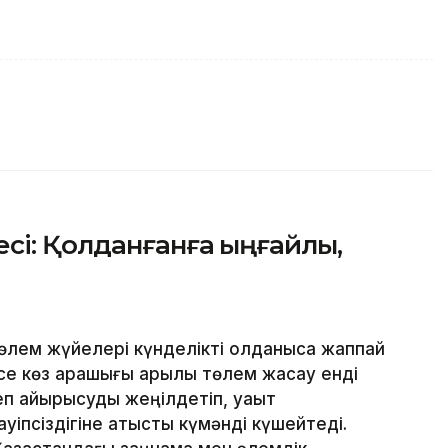
сі: Қолданғанға ыңғайлы,
лем жүйелері күнделікті қолданысқа жаппай
месе көз қарашығы арқылы төлем жасау енді
еп айырысуды жеңілдетіп, уақыт
уіпсіздігіне қатысты күмәнді күшейтеді.