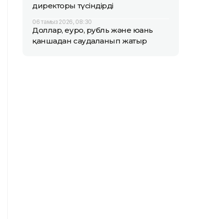
директоры түсіндірді
06 тамыз 2026, 08:30
Доллар, еуро, рубль және юань
қаншадан саудаланып жатыр