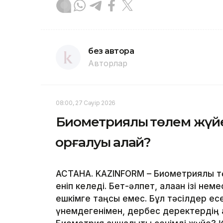
без автора
Авторлар
08:00, 27 Сәуір 2026
Биометриялық төлем жүйе
қорғалуы қалай?
АСТАНА. KAZINFORM – Биометриялық тө
еніп келеді. Бет-әлпет, алақан ізі не
ешкімге таңсық емес. Бұл тәсілдер ес
үнемдегенімен, дербес деректердің қа