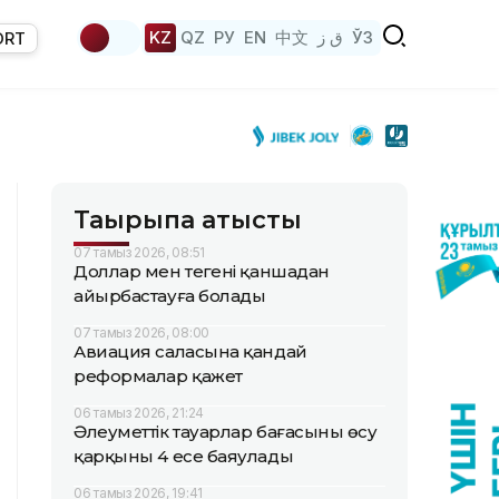
KZ
QZ
РУ
EN
中文
ق ز
ЎЗ
ORT
Тақырыпқа қатысты
07 тамыз 2026, 08:51
Доллар мен теңгені қаншадан
айырбастауға болады
07 тамыз 2026, 08:00
Авиация саласына қандай
реформалар қажет
06 тамыз 2026, 21:24
Әлеуметтік тауарлар бағасының өсу
қарқыны 4 есе баяулады
06 тамыз 2026, 19:41