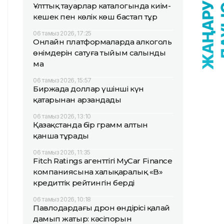
Ұлттық тауарлар каталогында киім-
кешек пен көлік көш бастап тұр
06 тамыз 2026, 17:25
Онлайн платформаларда алкоголь
өнімдерін сатуға тыйым салынды
ма
06 тамыз 2026, 15:57
Биржада доллар үшінші күн
қатарынан арзандады
06 тамыз 2026, 13:10
Қазақстанда бір грамм алтын
қанша тұрады
06 тамыз 2026, 11:35
Fitch Ratings агенттігі MyCar Finance
компаниясына халықаралық «B»
кредиттік рейтингін берді
06 тамыз 2026, 10:18
Павлодардағы дрон өндірісі қалай
дамып жатыр: кәсіпорын