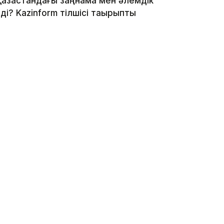
Қазақстандағы заңнама мен әлемдік
і? Kazinform тілшісі тақырыпты