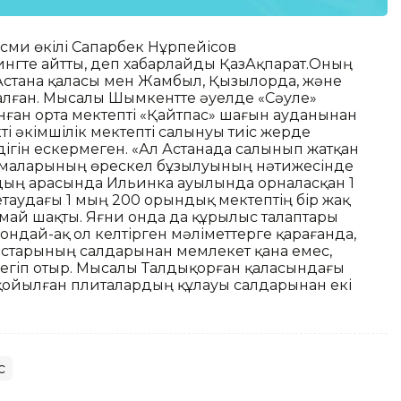
есми өкілі Сапарбек Нұрпейісов
нгте айтты, деп хабарлайды ҚазАқпарат.Оның
 Астана қаласы мен Жамбыл, Қызылорда, және
талған. Мысалы Шымкентте әуелде «Сәуле»
ған орта мектепті «Қайтпас» шағын ауданынан
кті әкімшілік мектепті салынуы тиіс жерде
дігін ескермеген. «Ал Астанада салынып жатқан
рмаларының өрескел бұзылуының нәтижесінде
дың арасында Ильинка ауылында орналасқан 1
таудағы 1 мың 200 орындық мектептің бір жақ
лмай шақты. Яғни онда да құрылыс талаптары
Сондай-ақ ол келтірген мәліметтерге қарағанда,
мыстарының салдарынан мемлекет қана емес,
егіп отыр. Мысалы Талдықорған қаласындағы
 қойылған плиталардың құлауы салдарынан екі
с