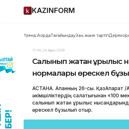
KAZINFORM
Ақорда
Тағайындау
Заң және тәртіп
Дерекқор
Тренд:
17:36, 26 Ақпан 2009
Салынып жатқан құрылыс 
нормалары өрескел бұзыл
АСТАНА. Ақпанның 26-сы. ҚазАқпарат /
әкімшіліктердің салақтығынан «100 м
салынып жатқан құрылыс нысандарынд
өрескел бұзылып отыр.