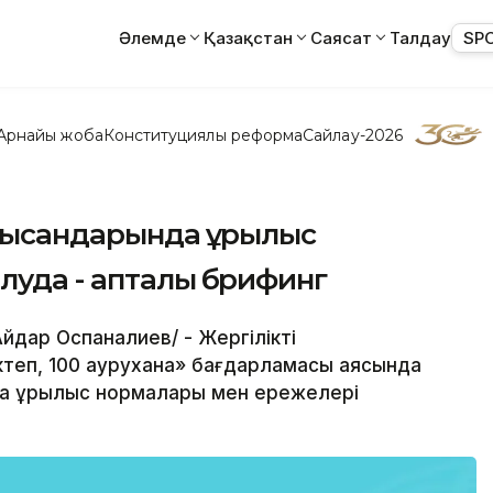
Әлемде
Қазақстан
Саясат
Талдау
SP
Арнайы жоба
Конституциялық реформа
Сайлау-2026
нысандарында құрылыс
уда - апталық брифинг
Айдар Оспаналиев/ - Жергілікті
ектеп, 100 аурухана» бағдарламасы аясында
а құрылыс нормалары мен ережелері