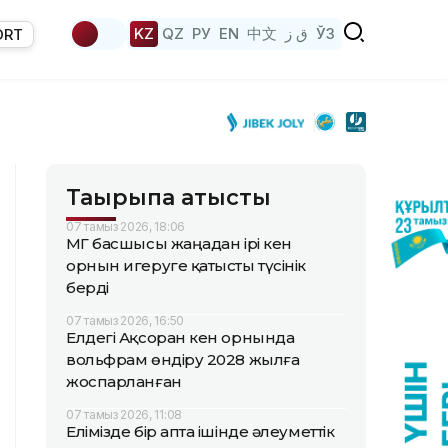
KZ
QZ
РУ
EN
中文
ق ز
ЎЗ
ORT
Тақырыпқа қатысты
07 тамыз 2026, 18:06
ҚМГ басшысы жаңадан ірі кен
орнын игеруге қатысты түсінік
берді
07 тамыз 2026, 16:50
Елдегі Ақсоран кен орнында
вольфрам өндіру 2028 жылға
жоспарланған
07 тамыз 2026, 11:08
Елімізде бір апта ішінде әлеуметтік