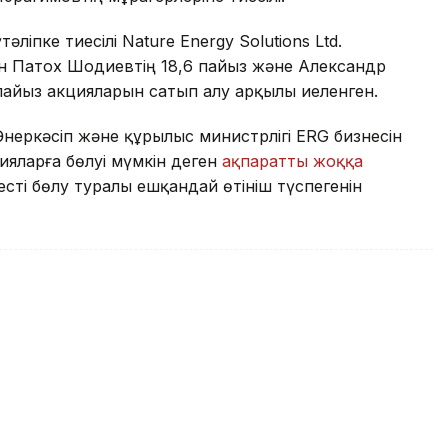
іпке тиесілі Nature Energy Solutions Ltd.
н Патох Шодиевтің 18,6 пайыз және Александр
 пайыз акцияларын сатып алу арқылы иеленген.
неркәсіп және құрылыс министрлігі ERG бизнесін
яларға бөлуі мүмкін деген
ақпаратты жоққа
ті бөлу туралы ешқандай өтініш түспегенін