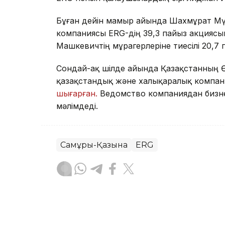
Бұған дейін мамыр айында Шахмұрат Мүтәл
компаниясы ERG-дің 39,3 пайыз акциясы
Машкевичтің мұрагерлеріне тиесілі 20,7
Сондай-ақ шілде айында Қазақстанның Ө
қазақстандық және халықаралық компани
шығарған.
Ведомство компаниядан бизнес
мәлімдеді.
Самұрық-Қазына
ERG
Мейірман Лес