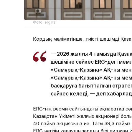
Фото: erg.kz
Қордың мәліметінше, тиісті шешімді Қаза
— 2026 жылғы 4 тамызда Қазақс
шешіміне сәйкес ERG-дегі мемл
«Самұрық-Қазына» АҚ-ның менші
«Самұрық-Қазына» АҚ-ның мемл
басқаруға бағытталған стратег
сәйкес келеді, — деп хабарлад
ERG-нің ресми сайтындағы ақпаратқа сә
Қазақстан Үкіметі жалғыз акционері бо
40 пайыз акциясына ие. Тағы 39,3 пайыз
ERG негізін қалаушылардың бірі Әлиджан И