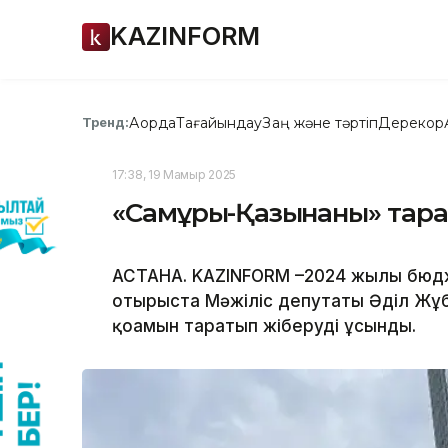
KAZINFORM
Ақорда
Тағайындау
Заң және тәртіп
Дерекқор
Тренд:
17:38, 19 Мамыр 2025
«Самұрық-Қазынаны» тара
АСТАНА. KAZINFORM –2024 жылғы бюдж
отырыста Мәжіліс депутаты Әділ Жұ
қоғамын таратып жіберуді ұсынды.