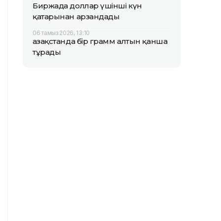
Биржада доллар үшінші күн
қатарынан арзандады
06 тамыз 2026, 13:10
Қазақстанда бір грамм алтын қанша
тұрады