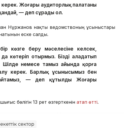
өру керек. Жоғары аудиторлық палатаның
андай, — деп сұрады ол.
лан Нұржанов нақты ведомствоның ұсыныстары
анатынын еске салды.
ір көзге беру мәселесіне келсек,
да көтеріп отырмыз. Бізді алаңдатып
ы. Шілде немесе тамыз айында қорға
қталу керек. Барлық ұсынысымыз бен
 айтамыз, — деп құтылды Жоғары
шығыс бөлігін 13 рет өзгерткенін
атап өтті
.
кеттік сектор