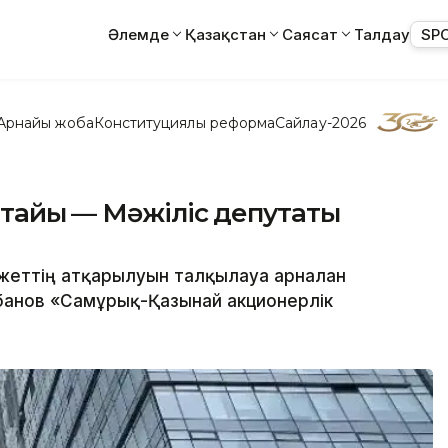
Әлемде
Қазақстан
Саясат
Талдау
SP
Арнайы жоба
Конституциялық реформа
Сайлау-2026
тайық — Мәжіліс депутаты
еттің атқарылуын талқылауға арналған
банов «Самұрық-Қазынай акционерлік