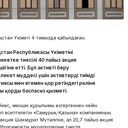
қстан Үкіметі 4 тамызда қабылдаған.
тан Республикасы Үкіметінің
екетке тиесілі 40 пайыз акция
гіне өтті. Бұл активті беру
екет мүддесі үшін активтерді тиімді
иясы мен егемен қор ретіндегі рөліне
ы қордың баспасөз қызметі.
йкес, меншік құрылымы өзгергеннен кейін
лып есептелетін «Самұрық-Қазына» компанияның
 акция Шахмұрат Мүтәліпке, ал 20,7 пайыз акция
брагимовтің мұрагерлеріне тиесілі.