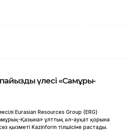
пайыздық үлесі «Самұрық-
ілі Eurasian Resources Group (ERG)
амұрық-Қазына» ұлттық әл-ауқат қорына
өз қызметі Kazinform тілшісіне растады.