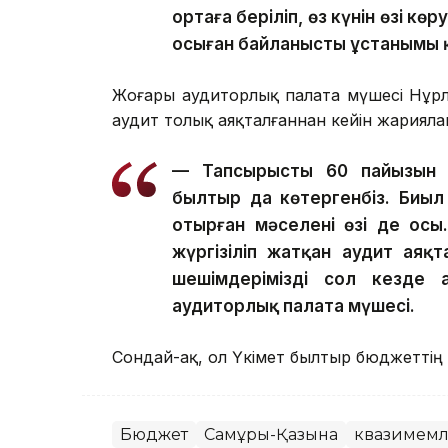
ортаға беріліп, өз күнін өзі к
осыған байланысты ұстанымы қ
Жоғары аудиторлық палата мүшесі Нұр
аудит толық аяқталғаннан кейін жариял
— Тапсырыстың 60 пайызын б
былтыр да көтергенбіз. Биыл 
отырған мәселенің өзі де ос
жүргізіліп жатқан аудит ая
шешімдерімізді сол кезде
аудиторлық палата мүшесі.
Сондай-ақ, ол Үкімет былтыр бюджеттің 
Бюджет
Самұрық-Қазына
квазимемле