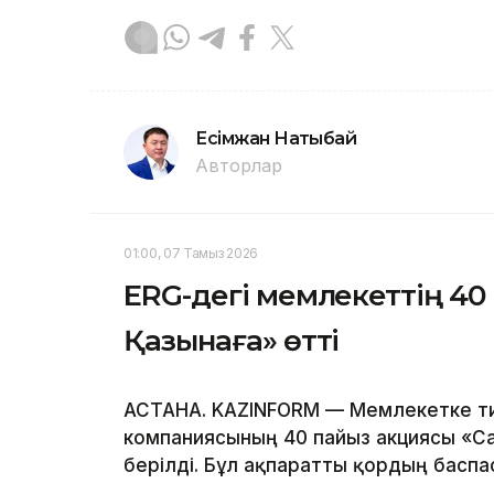
Есімжан Нақтыбай
Авторлар
01:00, 07 Тамыз 2026
ERG-дегі мемлекеттің 40 
Қазынаға» өтті
АСТАНА. KAZINFORM — Мемлекетке тиес
компаниясының 40 пайыз акциясы «С
берілді. Бұл ақпаратты қордың баспас