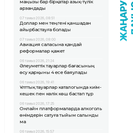
маңызы бар бірқатар азық-түлік
арзандады
07 тамыз 2026, 08:51
Доллар мен теңгені қаншадан
айырбастауға болады
07 тамыз 2026, 08:00
Авиация саласына қандай
реформалар қажет
06 тамыз 2026, 21:24
Әлеуметтік тауарлар бағасының
өсу қарқыны 4 есе баяулады
06 тамыз 2026, 19:41
Ұлттық тауарлар каталогында киім-
кешек пен көлік көш бастап тұр
06 тамыз 2026, 17:25
Онлайн платформаларда алкоголь
өнімдерін сатуға тыйым салынды
ма
06 тамыз 2026, 15:57