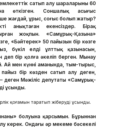
емлекеттік сатып алу шараларының 60
а өткізген. Соншалық асығыс
ше жағдай, ұрыс, соғыс болып жатыр?
кті анықтаған екенсіздер. Бірақ
ырған жоқпын. «Самұрық-Қазына»
зге, «Бәйтерек» 50 пайызын бір көзге
ңыз, бүкіл елдің ұлттық қазынасын,
н деп бір қолға әкеліп берген. Мынау
й. Ай мен күннің аманында, тым-тырыс,
 пайыз бір көзден сатып алу деген,
, — деген Мәжіліс депутаты «Самұрық-
ді ұсынды.
рлік қоғамын таратып жіберуді ұсынды.
аның» болуына қарсымын. Бұрыннан
лу керек. Ондағы әр мекеме бәсекелі