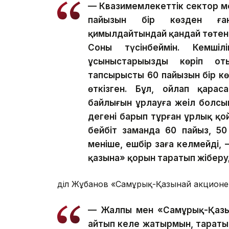
— Квазимемлекеттік сектор м
пайызын бір көзден ған
қимылдайтындай қандай төтен
Соны түсінбеймін. Кемшілі
ұсыныстарыңызды көріп от
тапсырыстың 60 пайызын бір кө
өткізген. Бұл, ойлап қараса
байлығын ұрлауға жеңіл болсы
дегенің барып тұрған ұрлық қо
бейбіт заманда 60 пайыз, 50
меніңше, ешбір заңға келмейді
қазына» қорын таратып жіберу
Әділ Жұбанов «Самұрық-Қазынай акционе
— Жалпы мен «Самұрық-Қазын
айтып келе жатырмын, тараты