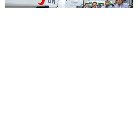
Фото: Солтан Жексенбеков/ Kazinform
Кәсіпорында Arlan және Alan-2 броньдалған
дөңгелекті машиналары, Barys жауынгерлік
броньды көлігінің 4×4, 6×6 және 8×8 өлшеміндегі
модельдері, сондай-ақ, жүзетін әрі дөңгелекті
Terrex-Barys-A 8×8 платформасы шығарылады.