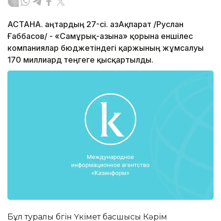
АСТАНА. Қаңтардың 27-сі. ҚазАқпарат /Руслан
Ғаббасов/ - «Самұрық-Қазына» қорына еншілес
компаниялар бюджетіндегі қаржының жұмсалуы
170 миллиард теңгеге қысқартылды.
Бұл туралы бүгін Үкімет басшысы Кәрім