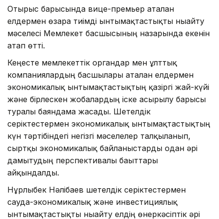
Отырыс барысында вице-премьер аталған
елдермен өзара тиімді ынтымақтастықты нығайту
мәселесі Мемлекет басшысының назарында екенін
атап өтті.
Кеңесте мемлекеттік органдар мен ұлттық
компаниялардың басшылары аталған елдермен
экономикалық ынтымақтастықтың қазіргі жай-күйі
және бірлескен жобалардың іске асырылу барысы
туралы баяндама жасады. Шетелдік
серіктестермен экономикалық ынтымақтастықтың
күн тәртібіндегі негізгі мәселелер талқыланып,
сыртқы экономикалық байланыстарды одан әрі
дамытудың перспективалы бағыттары
айқындалды.
Нұрлыбек Нәлібаев шетелдік серіктестермен
сауда-экономикалық және инвестициялық
ынтымақтастықты нығайту елдің өнеркәсіптік әрі