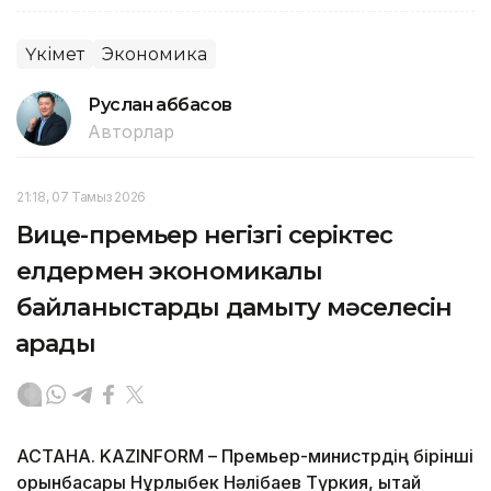
Үкімет
Экономика
Руслан Ғаббасов
Авторлар
21:18, 07 Тамыз 2026
Вице-премьер негізгі серіктес
елдермен экономикалық
байланыстарды дамыту мәселесін
қарады
АСТАНА. KAZINFORM – Премьер-министрдің бірінші
орынбасары Нұрлыбек Нәлібаев Түркия, Қытай