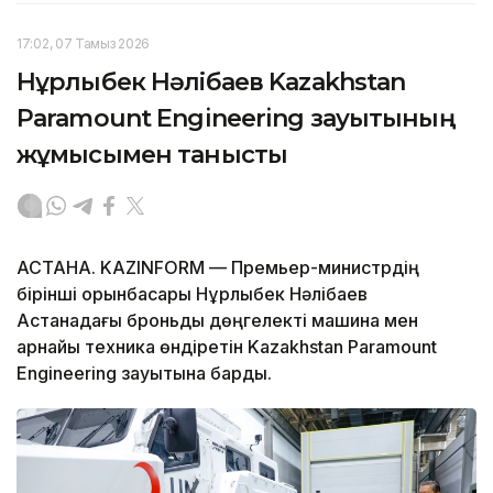
17:02, 07 Тамыз 2026
Нұрлыбек Нәлібаев Kazakhstan
Paramount Engineering зауытының
жұмысымен танысты
АСТАНА. KAZINFORM — Премьер-министрдің
бірінші орынбасары Нұрлыбек Нәлібаев
Астанадағы броньды дөңгелекті машина мен
арнайы техника өндіретін Kazakhstan Paramount
Engineering зауытына барды.