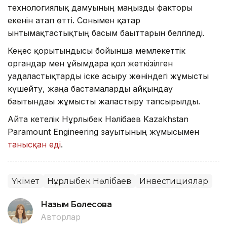
технологиялық дамуының маңызды факторы
екенін атап өтті. Сонымен қатар
ынтымақтастықтың басым бағыттарын белгіледі.
Кеңес қорытындысы бойынша мемлекеттік
органдар мен ұйымдарға қол жеткізілген
уағдаластықтарды іске асыру жөніндегі жұмысты
күшейту, жаңа бастамаларды айқындау
бағытындағы жұмысты жалғастыру тапсырылды.
Айта кетелік Нұрлыбек Нәлібаев Kazakhstan
Paramount Engineering зауытының жұмысымен
танысқан еді
.
Үкімет
Нұрлыбек Нәлібаев
Инвестициялар
Назым Бөлесова
Авторлар