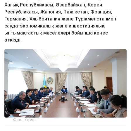
Халық Республикасы, Әзербайжан, Корея
Республикасы, Жапония, Тәжікстан, Франция,
Германия, Ұлыбритания және Түрікменстанмен
сауда-экономикалық және инвестициялық
ынтымақтастық мәселелері бойынша кеңес
өткізді.
Фото: Үкімет