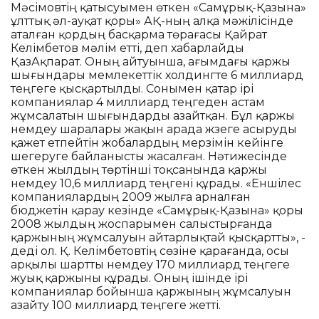
Мәсімовтің қатысуымен өткен «Самұрық-Қазына»
ұлттық әл-ауқат қоры» АҚ-ның алқа мәжілісінде
аталған қордың басқарма төрағасы Қайрат
Келімбетов мәлім етті, деп хабарлайды
ҚазАқпарат. Оның айтуынша, ағымдағы қаржы
шығындары мемлекеттік холдингте 6 миллиард
теңгеге қысқартылды. Сонымен қатар ірі
компаниялар 4 миллиард теңгеден астам
жұмсалатын шығындарды азайтқан. Бұл қаржы
үнемдеу шаралары жақын арада жүзеге асыруды
қажет етпейтін жобалардың мерзімін кейінге
шегеруге байланысты жасалған. Нәтижесінде
өткен жылдың төртінші тоқсанында қаржы
үнемдеу 10,6 миллиард теңгені құрады. «Еншілес
компаниялардың 2009 жылға арналған
бюджетін қарау кезінде «Самұрық-Қазына» қоры
2008 жылдың жоспарымен салыстырғанда
қаржының жұмсалуын айтарлықтай қысқартты», -
деді ол. Қ. Келімбетовтің сөзіне қарағанда, осы
арқылы шартты үнемдеу 170 миллиард теңгеге
жуық қаржыны құрады. Оның ішінде ірі
компаниялар бойынша қаржының жұмсалуын
азайту 100 миллиард теңгеге жетті.