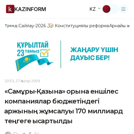
KAZINFORM
KZ
Сайлау-2026
Конституциялық реформа
Арнайы жо
Тренд:
20:53, 27 Қаңтар 2009
«Самұрық-Қазына» қорына еншілес
компаниялар бюджетіндегі
қаржының жұмсалуы 170 миллиард
теңгеге қысқартылды