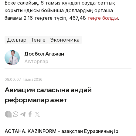
Еске салайық, 6 тамыз күндізгі сауда-саттық
қорытындысы бойынша доллардың орташа
бағамы 2,16 теңгеге түсіп, 467,48
теңге болды
.
Доллар
Теңге
Экономика
Досбол Атажан
Авторлар
08:00, 07 Тамыз 2026
Авиация саласына қандай
реформалар қажет
АСТАНА. KAZINFORM – Қазақстан Еуразияның ірі