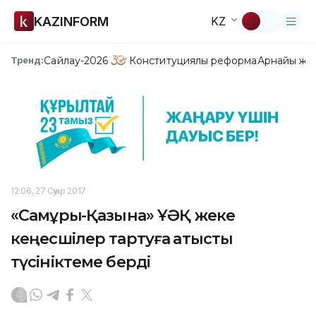
KAZINFORM
KZ
Сайлау-2026
Конституциялық реформа
Арнайы жо
Тренд:
12:06, 27 Сәуір 2017
«Самұрық-Қазына» ҰӘҚ жеке
кеңесшілер тартуға қатысты
түсініктеме берді