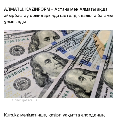
АЛМАТЫ. KAZINFORM – Астана мен Алматы ақша
айырбастау орындарында шетелдік валюта бағамы
ұсынылды.
Фото: gazeta.uz
Kurs.kz мәліметінше, қазіргі уақытта елорданың