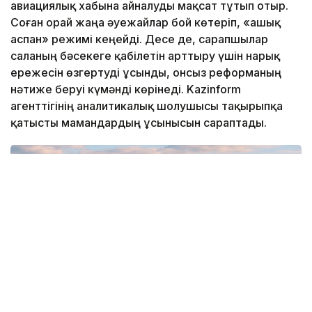
авиациялық хабына айналуды мақсат тұтып отыр.
Соған орай жаңа әуежайлар бой көтеріп, «ашық
аспан» режимі кеңейді. Десе де, сарапшылар
саланың бәсекеге қабілетін арттыру үшін нарық
ережесін өзгертуді ұсынды, онсыз реформаның
нәтиже беруі күмәнді көрінеді. Kazinform
агенттігінің аналитикалық шолушысы тақырыпқа
қатысты мамандардың ұсынысын сараптады.