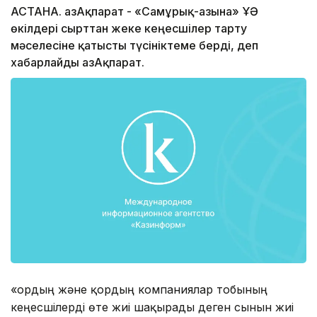
АСТАНА. ҚазАқпарат - «Самұрық-Қазына» ҰӘҚ
өкілдері сырттан жеке кеңесшілер тарту
мәселесіне қатысты түсініктеме берді, деп
хабарлайды ҚазАқпарат.
«Қордың және қордың компаниялар тобының
кеңесшілерді өте жиі шақырады деген сынын жиі