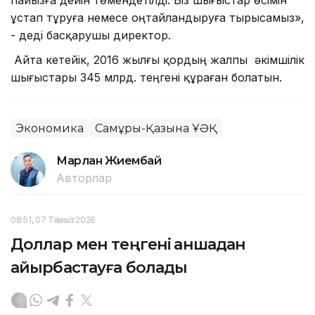
ұстап тұруға немесе оңтайландыруға тырысамыз»,
- деді басқарушы директор.
Айта кетейік, 2016 жылғы қордың жалпы әкімшілік
шығыстары 345 млрд. теңгені құраған болатын.
Экономика
Самұрық-Қазына ҰӘҚ
Марлан Жиембай
Авторлар
08:51, 07 Тамыз 2026
Доллар мен теңгені қаншадан
айырбастауға болады