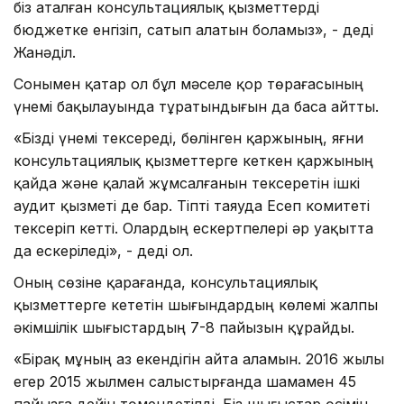
біз аталған консультациялық қызметтерді
бюджетке енгізіп, сатып алатын боламыз», - деді
Жанәділ.
Сонымен қатар ол бұл мәселе қор төрағасының
үнемі бақылауында тұратындығын да баса айтты.
«Бізді үнемі тексереді, бөлінген қаржының, яғни
консультациялық қызметтерге кеткен қаржының
қайда және қалай жұмсалғанын тексеретін ішкі
аудит қызметі де бар. Тіпті таяуда Есеп комитеті
тексеріп кетті. Олардың ескертпелері әр уақытта
да ескеріледі», - деді ол.
Оның сөзіне қарағанда, консультациялық
қызметтерге кететін шығындардың көлемі жалпы
әкімшілік шығыстардың 7-8 пайызын құрайды.
«Бірақ мұның аз екендігін айта аламын. 2016 жылы
егер 2015 жылмен салыстырғанда шамамен 45
пайызға дейін төмендетілді. Біз шығыстар өсімін