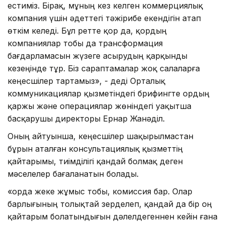
естиміз. Бірақ, мұның кез келген коммерциялық
компания үшін әдеттегі тәжірибе екендігін атап
өткім келеді. Бұл ретте қор да, қордың
компаниялар тобы да трансформация
бағдарламасын жүзеге асырудың қарқынды
кезеңінде тұр. Біз сараптамалар жоқ салаларға
кеңесшілер тартамыз», - деді Орталық
коммуникациялар қызметіндегі брифингте Қордың
қаржы және операциялар жөніндегі уақытша
басқарушы директоры Ернар Жанәділ.
Оның айтуынша, кеңесшілер шақырылмастан
бұрын аталған консультациялық қызметтің
қайтарымы, тиімділігі қандай болмақ деген
мәселелер бағаланатын болады.
«Қорда жеке жұмыс тобы, комиссия бар. Олар
барлығының толықтай зерделеп, қандай да бір оң
қайтарым болатындығын дәлелдегеннен кейін ғана