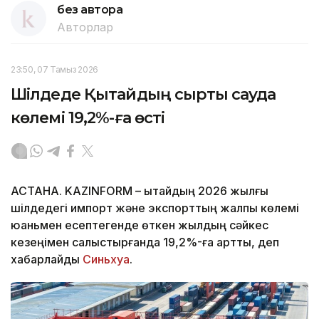
без автора
Авторлар
23:50, 07 Тамыз 2026
Шілдеде Қытайдың сыртқы сауда
көлемі 19,2%-ға өсті
АСТАНА. KAZINFORM – Қытайдың 2026 жылғы
шілдедегі импорт және экспорттың жалпы көлемі
юаньмен есептегенде өткен жылдың сәйкес
кезеңімен салыстырғанда 19,2%-ға артты, деп
хабарлайды
Синьхуа
.