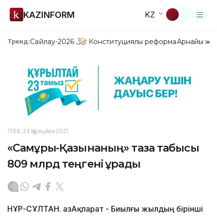
KAZINFORM
KZ
Сайлау-2026
Конституциялық реформа
Арнайы жо
Тренд:
11:58, 24 Қыркүйек 2021
«Самұрық-Қазынаның» таза табысы
809 млрд теңгені құрады
НҰР-СҰЛТАН. ҚазАқпарат - Биылғы жылдың бірінші