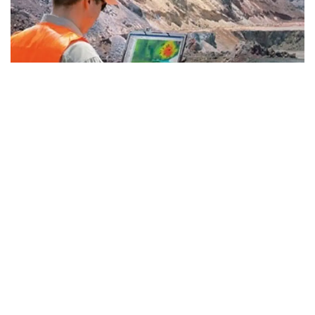
Фото: Kazinform
— «ҚазМұнайГаз» геологиялық барлаудың
үлкен бағдарламасын қабылдады. 2026-
2030 жылдары ауқымды іс-шаралар
жоспарланған. Осы ретте 26 ұңғыманы
бұрғылау қарастырылған. Бірқатар
учаскеде сейсмикалық барлау қамтылады,
оның арасында Жылыой учаскесі де бар, —
деді Асхат Хасенов «Самұрық-Қазына»
қоры Қоғамдық кеңесінің отырысынан кейін
тілшілер сұрағына жауап бере отырып.