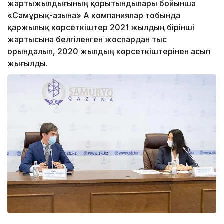
жартыжылдығының қорытындылары бойынша
«Самұрық-Қазына» АҚ компаниялар тобында
қаржылық көрсеткіштер 2021 жылдың бірінші
жартысына белгіленген жоспардан тыс
орындалып, 2020 жылдың көрсеткіштерінен асып
жығылды.