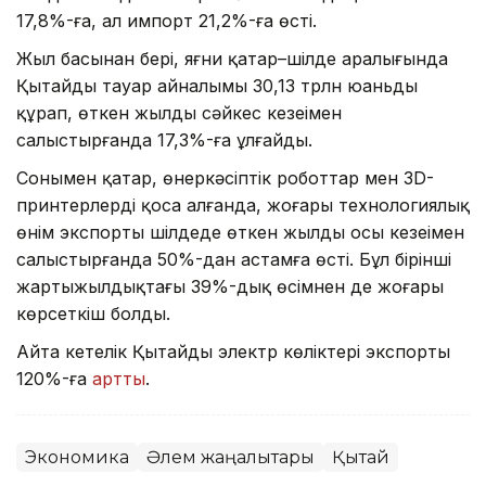
17,8%-ға, ал импорт 21,2%-ға өсті.
Жыл басынан бері, яғни қаңтар–шілде аралығында
Қытайдың тауар айналымы 30,13 трлн юаньды
құрап, өткен жылдың сәйкес кезеңімен
салыстырғанда 17,3%-ға ұлғайды.
Сонымен қатар, өнеркәсіптік роботтар мен 3D-
принтерлерді қоса алғанда, жоғары технологиялық
өнім экспорты шілдеде өткен жылдың осы кезеңімен
салыстырғанда 50%-дан астамға өсті. Бұл бірінші
жартыжылдықтағы 39%-дық өсімнен де жоғары
көрсеткіш болды.
Айта кетелік Қытайдың электр көліктері экспорты
120%-ға
артты
.
Экономика
Әлем жаңалықтары
Қытай