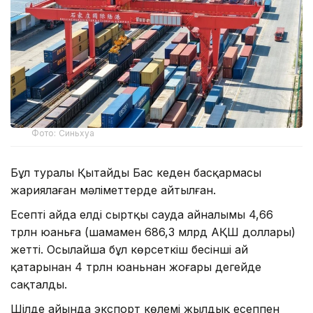
Фото: Синьхуа
Бұл туралы Қытайдың Бас кеден басқармасы
жариялаған мәліметтерде айтылған.
Есепті айда елдің сыртқы сауда айналымы 4,66
трлн юаньға (шамамен 686,3 млрд АҚШ доллары)
жетті. Осылайша бұл көрсеткіш бесінші ай
қатарынан 4 трлн юаньнан жоғары деңгейде
сақталды.
Шілде айында экспорт көлемі жылдық есеппен