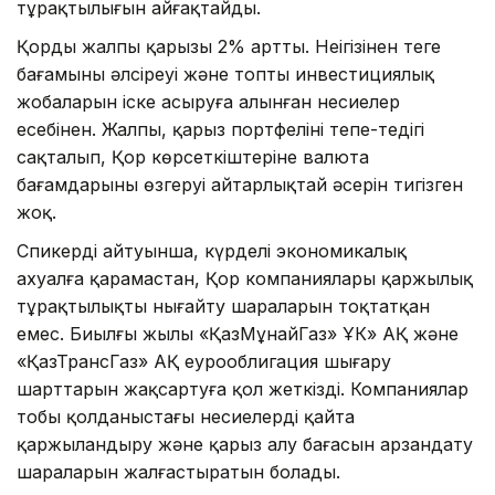
тұрақтылығын айғақтайды.
Қордың жалпы қарызы 2% артты. Неігізінен теңге
бағамының әлсіреуі және топтың инвестициялық
жобаларын іске асыруға алынған несиелер
есебінен. Жалпы, қарыз портфелінің тепе-теңдігі
сақталып, Қор көрсеткіштеріне валюта
бағамдарының өзгеруі айтарлықтай әсерін тигізген
жоқ.
Спикердің айтуынша, күрделі экономикалық
ахуалға қарамастан, Қор компаниялары қаржылық
тұрақтылықты нығайту шараларын тоқтатқан
емес. Биылғы жылы «ҚазМұнайГаз» ҰК» АҚ және
«ҚазТрансГаз» АҚ еурооблигация шығару
шарттарын жақсартуға қол жеткізді. Компаниялар
тобы қолданыстағы несиелерді қайта
қаржыландыру және қарыз алу бағасын арзандату
шараларын жалғастыратын болады.