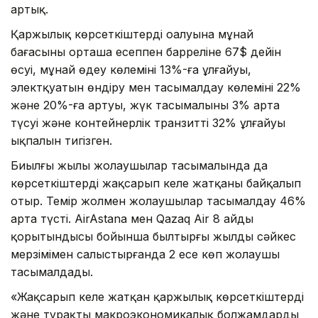
артық.
Қаржылық көрсеткіштердің оңалуына мұнай
бағасының орташа есеппен барреліне 67$ дейін
өсуі, мұнай өңдеу көлемінің 13%-ға ұлғайуы,
электқуатын өндіру мен тасымалдау көлемінің 22%
және 20%-ға артуы, жүк тасымалының 3% арта
түсуі және контейнерлік транзиттің 32% ұлғайуы
ықпалын тигізген.
Биылғы жылы жолаушылар тасымалында да
көрсеткіштердің жақсарып келе жатқаны байқалып
отыр. Темір жолмен жолаушылар тасымалдау 46%
арта түсті. AirAstana мен Qazaq Air 8 айдың
қорытындысы бойынша былтырғы жылдың сәйкес
мерзімімен салыстырғанда 2 есе көп жолаушы
тасымалдады.
«Жақсарып келе жатқан қаржылық көрсеткіштерді
және тұрақты макроэкономикалық болжамдарды