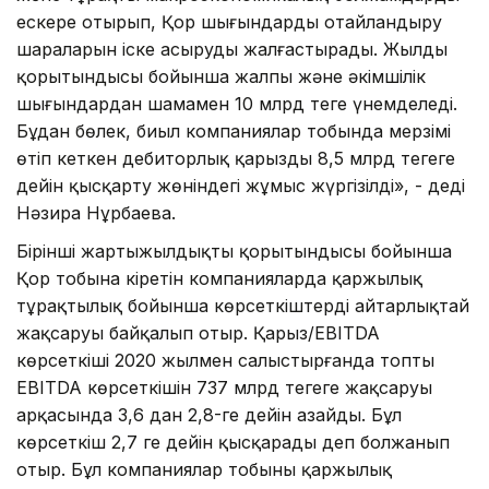
ескере отырып, Қор шығындарды оңтайландыру
шараларын іске асыруды жалғастырады. Жылдың
қорытындысы бойынша жалпы және әкімшілік
шығындардан шамамен 10 млрд теңге үнемделеді.
Бұдан бөлек, биыл компаниялар тобында мерзімі
өтіп кеткен дебиторлық қарызды 8,5 млрд теңгеге
дейін қысқарту жөніндегі жұмыс жүргізілді», - деді
Нәзира Нұрбаева.
Бірінші жартыжылдықтың қорытындысы бойынша
Қор тобына кіретін компанияларда қаржылық
тұрақтылық бойынша көрсеткіштердің айтарлықтай
жақсаруы байқалып отыр. Қарыз/EBITDA
көрсеткіші 2020 жылмен салыстырғанда топтың
EBITDA көрсеткішін 737 млрд теңгеге жақсаруы
арқасында 3,6 дан 2,8-ге дейін азайды. Бұл
көрсеткіш 2,7 ге дейін қысқарады деп болжанып
отыр. Бұл компаниялар тобының қаржылық