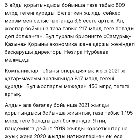
6 айдың қорытындысы бойынша таза табыс 809
млрд теңгені құрады. Бұл өткен жылдың сәйкес
мерзімімен салыстырғанда 3,5 есеге артық. Ал,
жоспар бойынша таза табыс 217 млрд теңге болады
деп болжанған. Бұл туралы брифингте «Самұрық-
Қазына» Қорының экономика және қаржы жөніндегі
басқарушы директоры Нәзира Нұрбаева
мәлімдеді.
Компаниялар тобының операциялық кірісі 2021 ж.
қаңтар-маусым аралығында 817 млрд теңгені
құрады. Бұл жоспарлы межеден 456 млрд теңгеге
артық.
Алдын ала бағалау бойынша 2021 жылдың
қорытындысы бойынша жиынтық таза табыс 1,195
млрд теңге болады деп болжануда. Яғни,
пандемияға дейінгі 2019 жылдың көрсеткіштеріне
жуық және 2020 жылдың нәтижелерінен екі есе