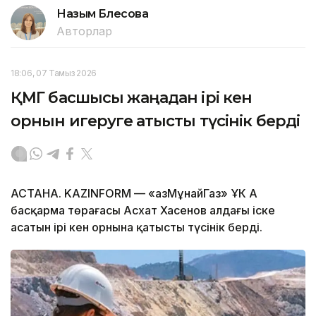
Назым Бөлесова
Авторлар
18:06, 07 Тамыз 2026
ҚМГ басшысы жаңадан ірі кен
орнын игеруге қатысты түсінік берді
АСТАНА. KAZINFORM — «ҚазМұнайГаз» ҰК АҚ
басқарма төрағасы Асхат Хасенов алдағы іске
асатын ірі кен орнына қатысты түсінік берді.