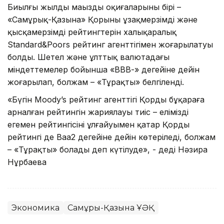
Биылғы жылдың маңызды оқиғаларының бірі –
«Самұрық-Қазына» Қорының ұзақмерзімді және
қысқамерзімді рейтингтерін халықаралық
Standard&Poors рейтинг агенттігімен жоғарылатуы
болды. Шетел және ұлттық валютадағы
міндеттемелер бойынша «ВВВ-» деңгейіне дейін
жоғарылап, болжам – «Тұрақты» белгіленді.
«Бүгін Moody’s рейтинг агенттігі Қордың бұқараға
арналған рейтингін жариялауы тиіс – еліміздің
егемен рейтингісінің ұлғайуымен қатар Қордың
рейтингі де Ваа2 деңгейіне дейін көтеріледі, болжам
– «Тұрақты» болады деп күтілуде», - деді Нәзира
Нұрбаева
Экономика
Самұрық-Қазына ҰӘҚ