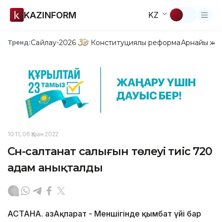
KAZINFORM
KZ
Сайлау-2026
Конституциялық реформа
Арнайы жо
Тренд:
10:11, 06 Қазан 2022
Сән-салтанат салығын төлеуі тиіс 720
адам анықталды
АСТАНА. ҚазАқпарат - Меншігінде қымбат үйі бар