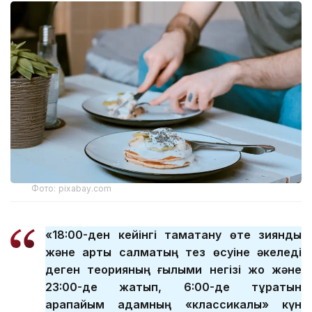
Фото: pixabay.com
«18:00-ден кейінгі тамақтану өте зиянды
және артық салмақтың тез өсуіне әкеледі
деген теорияның ғылыми негізі жоқ және
23:00-де жатып, 6:00-де тұратын
қарапайым адамның «классикалық» күн