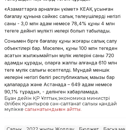
«Азаматтарға арналған үкімет» КЕАҚ ұсынған
бағалау құнына сәйкес салық төлеушілердің негізгі
саны - 3,0 млн адам немесе 78,4% құны 4 млн
теңгеге дейінгі мүліктің иелері болып табылады.
Сонымен бірге бағалау құны жоғары салық салу
объектілері бар. Мәселен, құны 100 млн теңгеден
асатын жылжымайтын мүлік иелерінің саны 720
адамды құрады, оларға жалпы алғанда 610 млн
теңге мүлік салығы есептелді. Мұндай меншік
иелерінің негізгі бөлігі республикалық маңызы бар
қалаларда және Астанада – 649 адам немесе
90,1% тұрады», - делінген хабарламада.
Бұған дейін ҚР Ұлттық экономика министрі
Әлібек Қуантыров сән-салтанат салығы қандай
мүлікке
салынатындығын айтты.
Салық
2022 жылғы Жолдау
Бюджет
Басқа мем