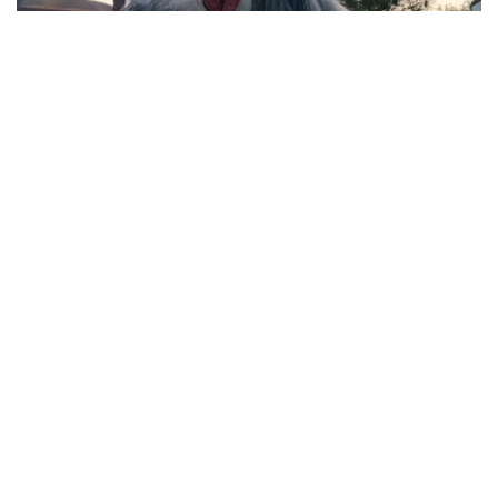
Фото: kabar.kg
Оның сөзінше, қырғыз елінің басшысы 13 тамыз күні
Ыстықкөлде Көкбөріден клуб командалары
арасында басталған I Әлем кубогының ашылуында
айтты.
Жақында Қырғызстан Президентінің Іс
Басқарушысы Каныбек Туманбаев сыйлықты
иесіне тапсырды.