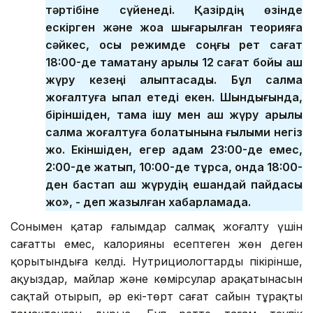
тәртібіне сүйенеді. Қазірдің өзінде
ескірген және жоққа шығарылған теорияға
сәйкес, осы режимде соңғы рет сағат
18:00-де тамақтану арқылы 12 сағат бойы аш
жүру кезеңі қалыптасады. Бұл салмақ
жоғалтуға ықпал етеді екен. Шындығында,
біріншіден, тамақ ішу мен аш жүру арқылы
салмақ жоғалтуға болатынына ғылыми негіз
жоқ. Екіншіден, егер адам 23:00-де емес,
2:00-де жатып, 10:00-де тұрса, онда 18:00-
ден бастап аш жүрудің ешқандай пайдасы
жоқ», - деп жазылған хабарламада.
Сонымен қатар ғалымдар салмақ жоғалту үшін
сағатты емес, калорияны есептеген жөн деген
қорытындыға келді. Нутрициологтардың пікірінше,
ақуыздар, майлар және көмірсулар арақатынасын
сақтай отырып, әр екі-төрт сағат сайын тұрақты