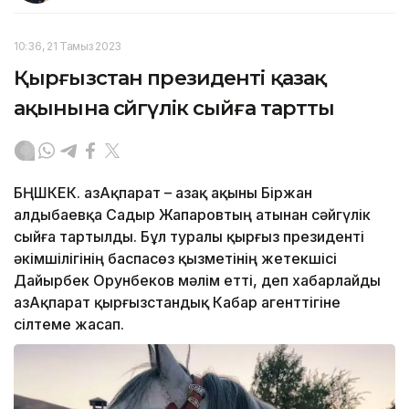
10:36, 21 Тамыз 2023
Қырғызстан президенті қазақ
ақынына сәйгүлік сыйға тартты
БҢШКЕК. ҚазАқпарат – Қазақ ақыны Біржан
Қалдыбаевқа Садыр Жапаровтың атынан сәйгүлік
сыйға тартылды. Бұл туралы қырғыз президенті
әкімшілігінің баспасөз қызметінің жетекшісі
Дайырбек Орунбеков мәлім етті, деп хабарлайды
ҚазАқпарат қырғызстандық Кабар агенттігіне
сілтеме жасап.