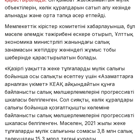
объектілерін, көлік құралдарын сатып алу кезінде
алынады және орта тапқа әсер етпейді.
Мемлекеттік кірістер комитетінің хабарлауынша, бұл
мәселе әлемдік тәжірибені ескере отырып, Ұлттық
экономика министрлігі жанындағы салық
заңнамасын жетілдіру жөніндегі жұмыс тобы
шеңберінде қарастырылатын болады.
«Қазіргі уақытта жеке тұлғалардың мүлік салығы
бойынша осы салықты есептеу үшін «Азаматтарға
арналған үкімет» КЕАҚ айқындайтын құнға
байланысты салық мөлшерлемелерінің прогрессивті
шкаласы белгіленген. Сол сияқты, көлік құралдары
салығы бойынша қозғалтқыштың көлеміне
байланысты салық мөлшерлемелерінің прогрессивті
шкаласы белгіленген. Мәселен, 2021 жылы жеке
тұлғалардың мүлік салығының сомасы 3,8 млн салық
төлеушіден 15,3 млрд теңгені құрады.