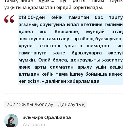
тамақтанған дұрыс. Бұл ретте тағам тәулік
уақытына қарамастан бірдей қорытылады.
«18:00-ден кейін тамақтан бас тарту
ағзаның сауығуына ықпал ететініне ғылыми
дәлел жоқ. Керісінше, мұндай қатаң
шектеулер тамақтану тәртібінің бұзылуына,
«рұқсат етілген» уақытта шамадан тыс
тамақтануға және бұзылуларға әкелуі
мүмкін. Олай болса, денсаулықты жақсарту
және артық салмақтан арылу үшін кешкі
алтыдан кейін тамақ ішпеу бойынша кеңес
негізсіз», - делінген хабарламада.
2022 жылғы Жолдау
Денсаулық
Эльмира Оралбаева
Авторлар