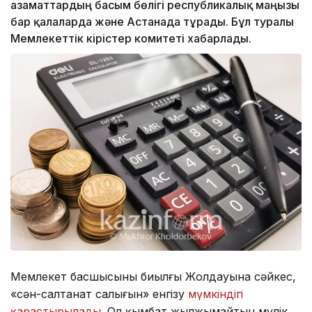
азаматтардың басым бөлігі республикалық маңызы
бар қалаларда және Астанада тұрады. Бұл туралы
Мемлекеттік кірістер комитеті хабарлады.
Мемлекет басшысының биылғы Жолдауына сәйкес,
«сән-салтанат салығын» енгізу
мүмкіндігі
қарастырылады.
Ол қымбат жылжымайтын мүлік