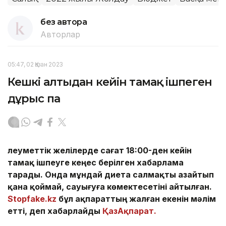
без автора
Авторлар
05:47, 02 Қазан 2023
Кешкі алтыдан кейін тамақ ішпеген
дұрыс па
Әлеуметтік желілерде сағат 18:00-ден кейін
тамақ ішпеуге кеңес берілген хабарлама
тарады. Онда мұндай диета салмақты азайтып
қана қоймай, сауығуға көмектесетіні айтылған.
Stopfake.kz
бұл ақпараттың жалған екенін мәлім
етті, деп хабарлайды
ҚазАқпарат.