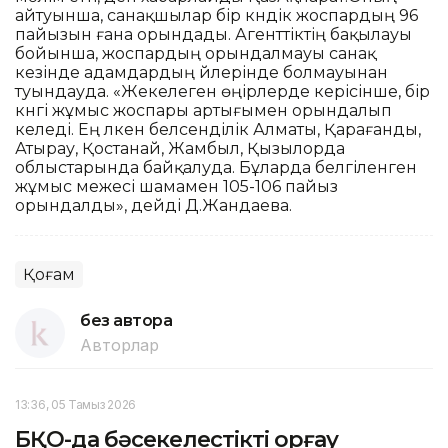
айтуынша, санақшылар бір күндік жоспардың 96
пайызын ғана орындады. Агенттіктің бақылауы
бойынша, жоспардың орындалмауы санақ
кезінде адамдардың үйлерінде болмауынан
туындауда. «Жекелеген өңірлерде керісінше, бір
күнгі жұмыс жоспары артығымен орындалып
келеді. Ең үлкен белсенділік Алматы, Қарағанды,
Атырау, Қостанай, Жамбыл, Қызылорда
облыстарында байқалуда. Бұларда белгіленген
жұмыс межесі шамамен 105-106 пайыз
орындалды», дейді Д.Жандаева.
Қоғам
без автора
Авторлар
13:36, 05 Тамыз 2026
БҚО-да бәсекелестікті қорғау