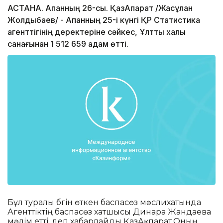
АСТАНА. Ақпанның 26-сы. ҚазАқпарат /Жасұлан
Жолдыбаев/ - Ақпанның 25-і күнгі ҚР Статистика
агенттігінің деректеріне сәйкес, Ұлттық халық
санағынан 1 512 659 адам өтті.
Бұл туралы бүгін өткен баспасөз мәслихатында
Агенттіктің баспасөз хатшысы Динара Жандаева
мәлім етті, деп хабарлайды ҚазАқпарат.Оның