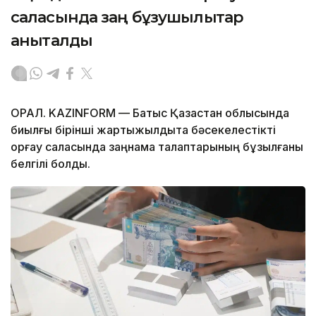
саласында заң бұзушылықтар
анықталды
ОРАЛ. KAZINFORM — Батыс Қазақстан облысында
биылғы бірінші жартыжылдықта бәсекелестікті
қорғау саласында заңнама талаптарының бұзылғаны
белгілі болды.