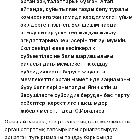
орган заң талаптарын бұзған. Атап
айтқанда, сұйытылған газды бөлу туралы
комиссияға заңнамада көзделмеген ұйым
өкілдері енгізілген. Бұл шешім нарыққа
қатысушылар үшін тең жағдай жасау
қағидаттарына кері әсерін тигізуі мүмкін.
Сол секілді жеке кәсіпкерлік
субъектілеріне балық шаруашылығы
саласындағы мемлекеттік қолдау
субсидияларын беруге жауапты
мемлекеттік орган қызметінде заңнаманы
бұзу белгілері анықталды. Яғни өтініш
берушілерге субсидия беруден бас тарту
себептері көрсетілген шешімдер
жіберілмеген, - деді С.Ирғалиев.
Оның айтуынша, спорт саласындағы мемлекеттік
орган спорттық тапсырысты орналастыруға
арналған тұғырнаманы таңдау барысында