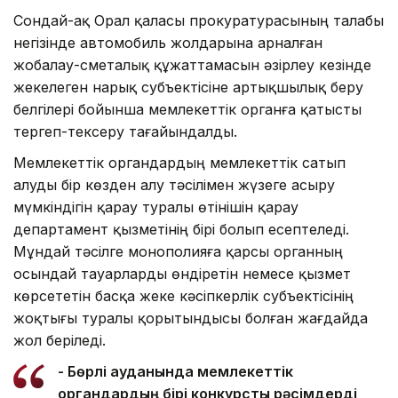
Сондай-ақ Орал қаласы прокуратурасының талабы
негізінде автомобиль жолдарына арналған
жобалау-сметалық құжаттамасын әзірлеу кезінде
жекелеген нарық субъектісіне артықшылық беру
белгілері бойынша мемлекеттік органға қатысты
тергеп-тексеру тағайындалды.
Мемлекеттік органдардың мемлекеттік сатып
алуды бір көзден алу тәсілімен жүзеге асыру
мүмкіндігін қарау туралы өтінішін қарау
департамент қызметінің бірі болып есептеледі.
Мұндай тәсілге монополияға қарсы органның
осындай тауарларды өндіретін немесе қызмет
көрсететін басқа жеке кәсіпкерлік субъектісінің
жоқтығы туралы қорытындысы болған жағдайда
жол беріледі.
- Бөрлі ауданында мемлекеттік
органдардың бірі конкурстық рәсімдерді