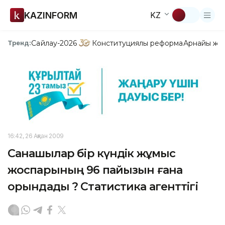
KAZINFORM
KZ
Сайлау-2026
Конституциялық реформа
Арнайы жо
Тренд:
16:42, 26 Ақпан 2009
Санақшылар бір күндік жұмыс
жоспарының 96 пайызын ғана
орындады ? Статистика агенттігі