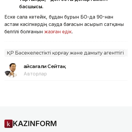
басшысы.
Еске сала кетейік, бұдан бұрын БҚО-да 90-нан
астам кәсіпкердің сауда бағасын асырып сатқаны
белгілі болғанын
жазған едік
.
ҚР Бәсекелестікті қорғау және дамыту агенттігі
Б
Ғайсағали Сейтақ
Авторлар
KAZINFORM