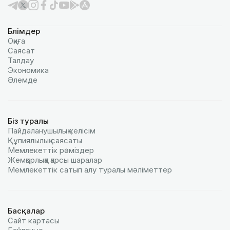
Бөлімдер
Оқиға
Саясат
Талдау
Экономика
Әлемде
Біз туралы
Пайдаланушылық келiciм
Құпиялылық саясаты
Мемлекеттік рәміздер
Жемқорлыққа қарсы шаралар
Мемлекеттік сатып алу туралы мәлiметтер
Басқалар
Сайт картасы