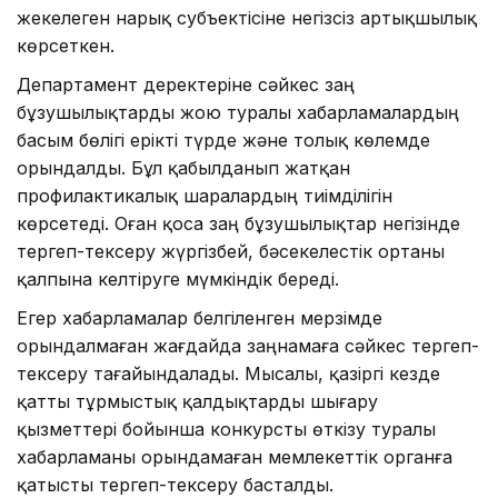
жекелеген нарық субъектісіне негізсіз артықшылық
көрсеткен.
Департамент деректеріне сәйкес заң
бұзушылықтарды жою туралы хабарламалардың
басым бөлігі ерікті түрде және толық көлемде
орындалды. Бұл қабылданып жатқан
профилактикалық шаралардың тиімділігін
көрсетеді. Оған қоса заң бұзушылықтар негізінде
тергеп-тексеру жүргізбей, бәсекелестік ортаны
қалпына келтіруге мүмкіндік береді.
Егер хабарламалар белгіленген мерзімде
орындалмаған жағдайда заңнамаға сәйкес тергеп-
тексеру тағайындалады. Мысалы, қазіргі кезде
қатты тұрмыстық қалдықтарды шығару
қызметтері бойынша конкурсты өткізу туралы
хабарламаны орындамаған мемлекеттік органға
қатысты тергеп-тексеру басталды.