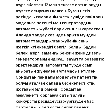
жүргізбестен 12 млн теңгеге сатып алуды
жүзеге асырғысы келген. Бұған негіз
ретінде ықтимал өнім жеткізушіде пайдалы
модельге патенті мен генератордың
автоматты жүйесі бар екендігін көрсеткен.
Алайда талдау кезінде нарықта мұндай
автоматтандырылған жүйенің саны
жеткілікті екендігі белгілі болды. Бұдан
бөлек, қазіргі заманғы бензин және дизель
генераторлары өндіруші зауытта резервтік
қоректендіруді автоматты түрде қосып
айыратын жүйемен қамтамасыз етілген.
Сондықтан пайдалы модельге патенттің
болуы аталған салада бәсекелестіктің
жоқтығын білдірмейді. Сондықтан
мемлекеттік органға сатып алуды
конкурстық рәсімдеусіз жүргізуден бас
тартылды, - деп қосты департамент