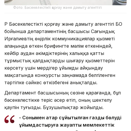
Фото: Бәсекелестікті қорғау және дамыту агенттігі
ҚР Бәсекелестікті қорғау және дамыту агенттігі БҚО
бойынша департаментінің басшысы Сағындық
Ирғалиевтің өңірлік коммуникациялар қызметі
алаңында өткен брифингте мәлім еткеніндей,
кейбір аудан әкімдіктерінің халыққа қатты
тұрмыстық қалдықтарды шығару қызметтерін
көрсету үшін мердігер ұйымды айқындау
мақсатында конкурсты заңнамада белгіленген
тәртіпке сәйкес өткізбегені анықталды.
Департамент басшысының сөзіне қарағанда, бұл
бәсекелестікке теріс әсер етіп, оның шектелу
қаупін туғызды. Бұзушылықтар жойылды.
- Сонымен қатар сұйытылған газды бөлуді
ұйымдастыруға жауапты мемлекеттік