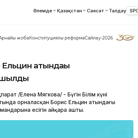
Әлемде
Қазақстан
Саясат
Талдау
SP
Арнайы жоба
Конституциялық реформа
Сайлау-2026
 Ельцин атындағы
 ашылды
парат /Елена Мягкова/ - Бүгін Білім күні
ында орналасқан Борис Ельцин атындағы
мандарына есігін айқара ашты.