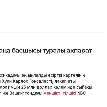
жаңа басшысы туралы ақпарат
сикадағы ең ықпалды есірткі картелінің
 Хуан Карлос Гонсалесті, лақап аты
парат үшін 25 млн доллар көлемінде сыйақы
ігінің Вашингтондағы
меншікті тілшісі
NBC