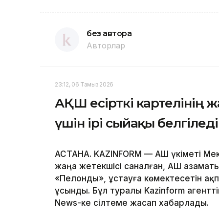
без автора
Авторлар
23:12, 06 Тамыз 2026
АҚШ есірткі картелінің 
үшін ірі сыйақы белгіледі
АСТАНА. KAZINFORM — АҚШ үкіметі Мек
жаңа жетекшісі саналған, АҚШ азаматы
«Пелонды», ұстауға көмектесетін ақ
ұсынды. Бұл туралы Kazinform агентт
News-ке сілтеме жасап хабарлады.