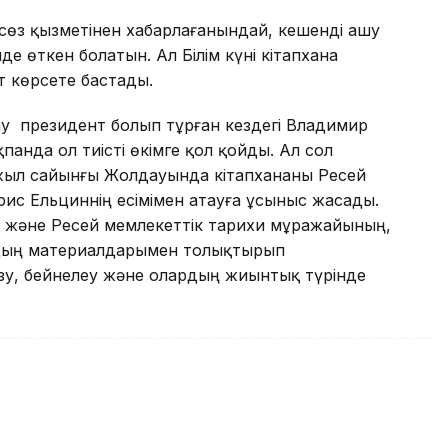
пасөз қызметінен хабарлағанындай, кешенді ашу
 өткен болатын. Ал Білім күні кітапхана
 көрсете бастады.
сау президент болып тұрған кездегі Владимир
анда ол тиісті өкімге қол қойды. Ал сол
жыл сайынғы Жолдауында кітапхананы Ресей
с Ельциннің есімімен атауға ұсыныс жасады.
а және Ресей мемлекеттік тарихи мұражайының,
рдың материалдарымен толықтырып
зу, бейнелеу және олардың жиынтық түрінде