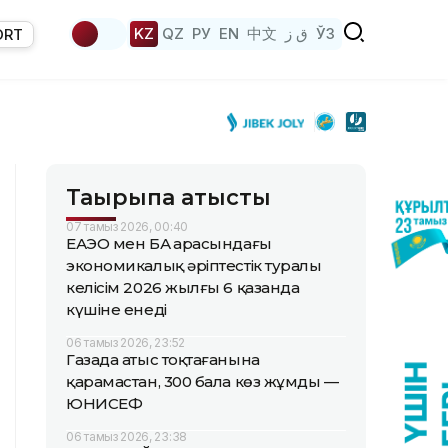
KZ
QZ
РУ
EN
中文
ق ز
ЎЗ
ORT
Тақырыпқа қатысты
07 тамыз 2026, 00:40
ЕАЭО мен БАӘ арасындағы
экономикалық әріптестік туралы
келісім 2026 жылғы 6 қазанда
күшіне енеді
06 тамыз 2026, 23:52
Газада атыс тоқтағанына
қарамастан, 300 бала көз жұмды —
ЮНИСЕФ
06 тамыз 2026, 23:38