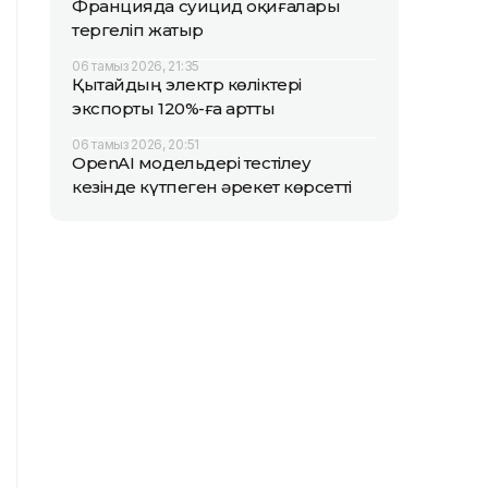
Францияда суицид оқиғалары
тергеліп жатыр
06 тамыз 2026, 21:35
Қытайдың электр көліктері
экспорты 120%-ға артты
06 тамыз 2026, 20:51
OpenAI модельдері тестілеу
кезінде күтпеген әрекет көрсетті