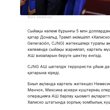
Фото: EAGLE.mn
Сыйақы көлемі бұрынғы 5 млн доллардан
қатар Дональд Трамп әкімшілігі «Халискон
Generación, CJNG) жетекшілері туралы 
көлемінде сыйақы жариялап, картель мүш
АҚШ визаларын беруге шектеу енгізді.
CJNG АҚШ шетелдік террористік ұйым деп 
қатарына кіреді.
Биыл ақпанда картель жетекшісі Немеси
Менчо», Мексика әскери күштерінің опер
операцияға АҚШ барлау қызметі ақпаратт
Халиско штатында зорлық-зомбылық күш