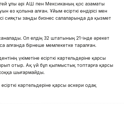
гей ұлы әрі АҚШ пен Мексиканың қос азаматы
ын өз қолына алған. Ұйым есірткі өндірісі мен
сі сияқты заңды бизнес салаларында да қызмет
 саналады. Ол елдің 32 штатының 21-інде әрекет
оса алғанда бірнеше мемлекетке таралған.
ентінің үкіметіне есірткі картельдеріне қарсы
рып отыр. Ақ үй бұл қылмыстық топтарға қарсы
 жоққа шығармайды.
есірткі картельдеріне қарсы әскери одақ