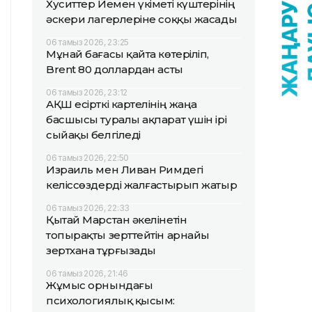
Хуситтер Йемен үкіметі күштерінің
әскери лагерлеріне соққы жасады
06 тамыз 2026, 23:25
Мұнай бағасы қайта көтеріліп,
Brent 80 доллардан асты
06 тамыз 2026, 23:12
АҚШ есірткі картелінің жаңа
басшысы туралы ақпарат үшін ірі
сыйақы белгіледі
06 тамыз 2026, 22:50
Израиль мен Ливан Римдегі
келіссөздерді жалғастырып жатыр
06 тамыз 2026, 22:33
Қытай Марстан әкелінетін
топырақты зерттейтін арнайы
зертхана тұрғызады
06 тамыз 2026, 21:46
Жұмыс орнындағы
психологиялық қысым: