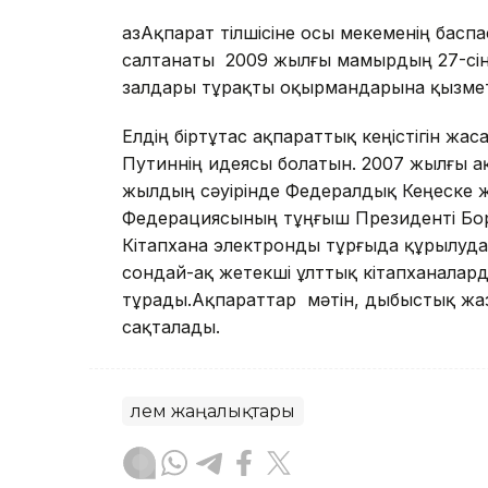
ҚазАқпарат тілшісіне осы мекеменің бас
салтанаты 2009 жылғы мамырдың 27-сінде
залдары тұрақты оқырмандарына қызмет
Елдің біртұтас ақпараттық кеңістігін жа
Путиннің идеясы болатын. 2007 жылғы ақп
жылдың сәуірінде Федералдық Кеңеске 
Федерациясының тұңғыш Президенті Бори
Кітапхана электронды тұрғыда құрылуд
сондай-ақ жетекші ұлттық кітапханала
тұрады.Ақпараттар мәтін, дыбыстық жа
сақталады.
Әлем жаңалықтары