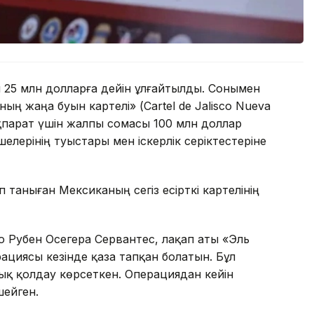
 25 млн долларға дейін ұлғайтылды. Сонымен
ың жаңа буын картелі» (Cartel de Jalisco Nueva
ақпарат үшін жалпы сомасы 100 млн доллар
елерінің туыстары мен іскерлік серіктестеріне
таныған Мексиканың сегіз есірткі картелінің
о Рубен Осегера Сервантес, лақап аты «Эль
ациясы кезінде қаза тапқан болатын. Бұл
ық қолдау көрсеткен. Операциядан кейін
ейген.