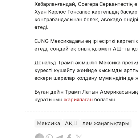
Хабарланғандай, Осегера Сервантестің ө
Хуан Карлос Гонсалес картельдің басқару
контрабандасынан бөлек, авокадо өндірі
етеді.
CJNG Мексикадағы ең ірі есірткі картелі
етеді, сондай-ақ оның қызметі АҚШ-ты қ
Дональд Трамп әкімшілігі Мексика презид
күресті күшейту жөнінде қысымды артты
әскери шаралар қолдану мүмкіндігін де
Бұған дейін Трамп Латын Америкасының 
құратынын
жариялаған
болатын.
Мексика
АҚШ
Әлем жаңалықтары