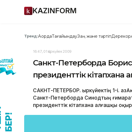
KAZINFORM
Ақорда
Тағайындау
Заң және тәртіп
Дерекқор
Тренд:
16:47, 01 Қыркүйек 2009
Санкт-Петерборда Борис
президенттік кітапхана
САКНТ-ПЕТЕРБОР. Қыркүйектің 1-і. ҚазАқ
Санкт-Петерборда Синодтың ғимарат
президенттік кітапхана алғашқы оқыр