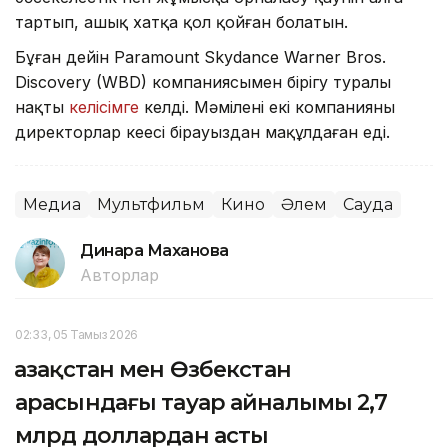
тартып, ашық хатқа қол қойған болатын.
Бұған дейін Paramount Skydance Warner Bros.
Discovery (WBD) компаниясымен бірігу туралы
нақты
келісімге
келді. Мәмілені екі компанияның
директорлар кеңесі бірауыздан мақұлдаған еді.
Медиа
Мультфильм
Кино
Әлем
Сауда
Динара Маханова
Авторлар
02:33, 05 Тамыз 2026
Қазақстан мен Өзбекстан
арасындағы тауар айналымы 2,7
млрд доллардан асты