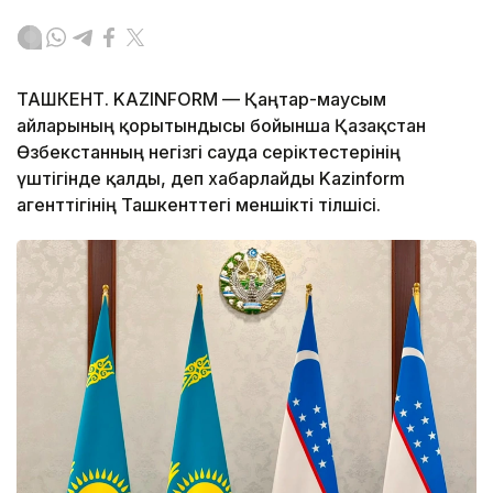
ТАШКЕНТ. KAZINFORM — Қаңтар-маусым
айларының қорытындысы бойынша Қазақстан
Өзбекстанның негізгі сауда серіктестерінің
үштігінде қалды, деп хабарлайды Kazinform
агенттігінің Ташкенттегі меншікті тілшісі.