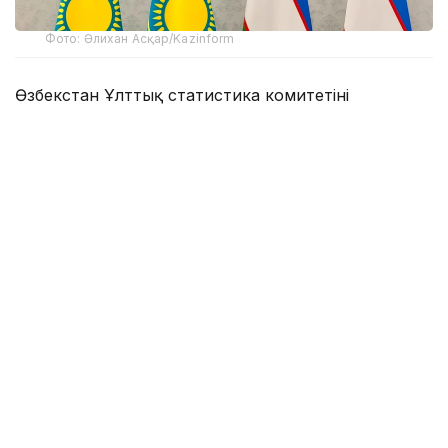
Фото: Әлихан Асқар/Kazinform
Өзбекстан Ұлттық статистика комитетінің
ақпаратына сай, алты айда елдің сыртқы сауда
айналымы 41 млрд долларға теңеліп, 2025 жылдың
сәйкес кезеңімен салыстырғанда 7,4%-ға өсті.
Қаңтар-маусымда көршілес мемлекет әлемнің 195
елімен сауда-саттық жасады.
Өзбекстанның негізгі сауда серіктестері көшін
Қытай бастап тұр. Екі мемлекет арасындағы тауар
айналымы 9,4 млрд доллардан (жалпы көлемнің
23,1%) асты.
Ал сауда-саттықтың 17,1%-ы Ресейдің үлесіне тиесілі.
Бұл елмен арадағы экспорт-импорт көлемі 7 млрд
доллардан артық.