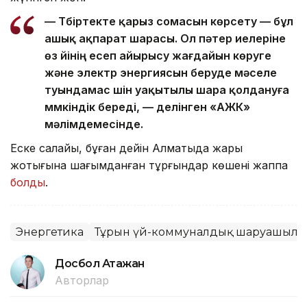
— Түбіртекте қарыз сомасын көрсету — бұл
ашық ақпарат шарасы. Ол пәтер иелеріне
өз үйінің есеп айырысу жағдайын көруге
және электр энергиясын беруде мәселе
туындамас үшін уақытылы шара қолдануға
мүмкіндік береді, — делінген «АЖК»
мәлімдемесінде.
Еске салайық, бұған дейін Алматыда жарық
жоқтығына шағымданған тұрғындар көшені жаппақ
болды
.
Энергетика
Тұрғын үй-коммуналдық шаруашылы
Досбол Атажан
Авторлар