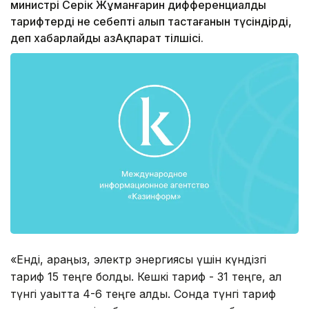
министрі Серік Жұманғарин дифференциалды
тарифтерді не себепті алып тастағанын түсіндірді,
деп хабарлайды ҚазАқпарат тілшісі.
«Енді, қараңыз, электр энергиясы үшін күндізгі
тариф 15 теңге болды. Кешкі тариф - 31 теңге, ал
түнгі уақытта 4-6 теңге алды. Сонда түнгі тариф