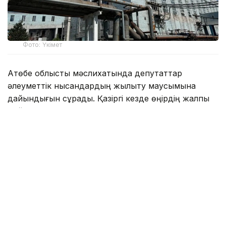
Фото: Үкімет
Ақтөбе облыстық мәслихатында депутаттар
әлеуметтік нысандардың жылыту маусымына
дайындығын сұрады. Қазіргі кезде өңірдің жалпы
дайындығы 60% құрап отыр. Қажетті отын қорының
да 60% жеткізілді. Ал әлеуметтік нысандарға келер
болсақ, білім беру саласында отынның 88%
тасымалданды.
- Өңірде Ақтөбе облыстық білім
басқармасына қарасты 702 мемлекеттік
білім беру ұйымы жұмыс істейді. Оның 106-
ы қатты отынмен, 14-і сұйық отынмен, 295-
і көгілдір отынмен, 26-ы электр