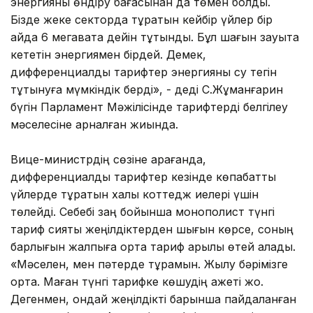
энергияны өндіру бағасынан да төмен болды.
Бізде жеке секторда тұратын кейбір үйлер бір
айда 6 мегаватқа дейін тұтынды. Бұл шағын зауытқа
кететін энергиямен бірдей. Демек,
дифференциалды тарифтер энергияны су тегін
тұтынуға мүмкіндік берді», - деді С.Жұманғарин
бүгін Парламент Мәжілісінде тарифтерді белгілеу
мәселесіне арналған жиында.
Вице-министрдің сөзіне қарағанда,
дифференциалды тарифтер кезінде көпқабатты
үйлерде тұратын халық коттедж иелері үшін
төлейді. Себебі заң бойынша монополист түнгі
тариф сияқты жеңілдіктерден шығын көрсе, соның
барлығын жалпыға ортақ тариф арқылы өтей алады.
«Мәселен, мен пәтерде тұрамын. Жылу бәрімізге
ортақ. Маған түнгі тарифке көшудің қажеті жоқ.
Дегенмен, ондай жеңілдікті барынша пайдаланған