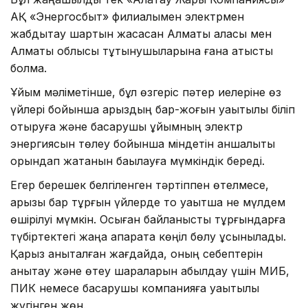
АҚ «Энергосбыт» филиалымен электрмен
жабдықтау шартын жасасқан Алматы қаласы мен
Алматы облысы тұтынушыларына ғана қатысты
болмақ.
Ұйым мәліметінше, бұл өзгеріс пәтер иелеріне өз
үйлері бойынша қарыздың бар-жоғын уақытылы біліп
отыруға және басқарушы ұйымның электр
энергиясын төлеу бойынша міндетін қаншалықты
орындап жатқанын бақылауға мүмкіндік береді.
Егер берешек белгіленген тәртіппен өтелмесе,
қарызы бар тұрғын үйлерде тоқ уақытша не мүлдем
өшірілуі мүмкін. Осыған байланысты тұрғындарға
түбіртектегі жаңа ақпаратқа көңіл бөлу ұсынылады.
Қарыз анықталған жағдайда, оның себептерін
анықтау және өтеу шараларын қабылдау үшін МИБ,
ПИК немесе басқарушы компанияға уақытылы
жүгінген жөн.