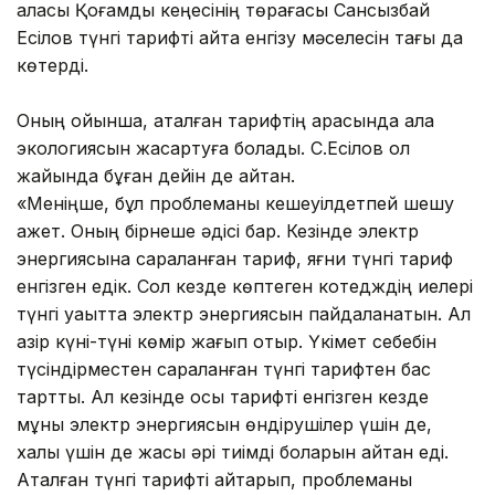
қаласы Қоғамдық кеңесінің төрағасы Сансызбай
Есілов түнгі тарифті қайта енгізу мәселесін тағы да
көтерді.
Оның ойынша, аталған тарифтің арқасында қала
экологиясын жақсартуға болады. С.Есілов ол
жайында бұған дейін де айтқан.
«Меніңше, бұл проблеманы кешеуілдетпей шешу
қажет. Оның бірнеше әдісі бар. Кезінде электр
энергиясына сараланған тариф, яғни түнгі тариф
енгізген едік. Сол кезде көптеген котедждің иелері
түнгі уақытта электр энергиясын пайдаланатын. Ал
қазір күні-түні көмір жағып отыр. Үкімет себебін
түсіндірместен сараланған түнгі тарифтен бас
тартты. Ал кезінде осы тарифті енгізген кезде
мұны электр энергиясын өндірушілер үшін де,
халық үшін де жақсы әрі тиімді боларын айтқан еді.
Аталған түнгі тарифті қайтарып, проблеманы