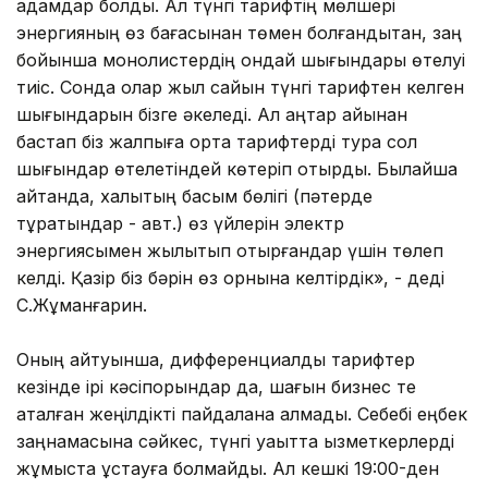
адамдар болды. Ал түнгі тарифтің мөлшері
энергияның өз бағасынан төмен болғандықтан, заң
бойынша монолистердің ондай шығындары өтелуі
тиіс. Сонда олар жыл сайын түнгі тарифтен келген
шығындарын бізге әкеледі. Ал қаңтар айынан
бастап біз жалпыға ортақ тарифтерді тура сол
шығындар өтелетіндей көтеріп отырдық. Былайша
айтқанда, халықтың басым бөлігі (пәтерде
тұратындар - авт.) өз үйлерін электр
энергиясымен жылытып отырғандар үшін төлеп
келді. Қазір біз бәрін өз орнына келтірдік», - деді
С.Жұманғарин.
Оның айтуынша, дифференциалды тарифтер
кезінде ірі кәсіпорындар да, шағын бизнес те
аталған жеңілдікті пайдалана алмады. Себебі еңбек
заңнамасына сәйкес, түнгі уақытта қызметкерлерді
жұмыста ұстауға болмайды. Ал кешкі 19:00-ден