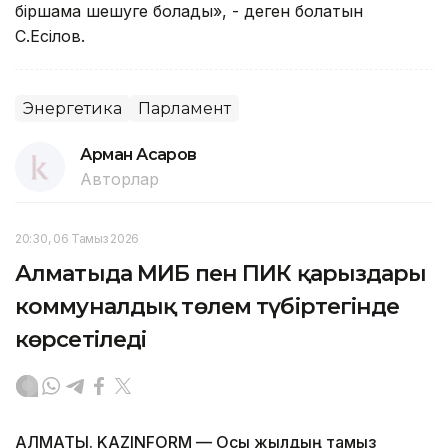
біршама шешуге болады», - деген болатын
С.Есілов.
Энергетика
Парламент
Арман Асқаров
Авторлар
20:30, 06 Тамыз 2026
Алматыда МИБ пен ПИК қарыздары
коммуналдық төлем түбіртегінде
көрсетіледі
АЛМАТЫ. KAZINFORM — Осы жылдың тамыз