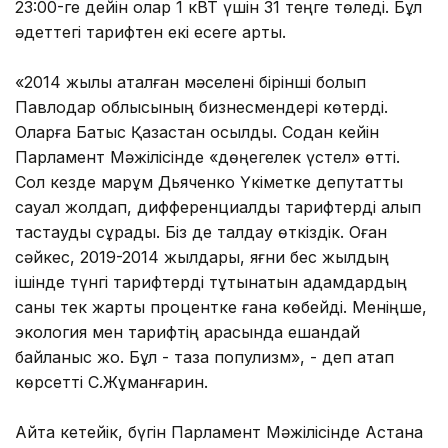
23:00-ге дейін олар 1 кВТ үшін 31 теңге төледі. Бұл
әдеттегі тарифтен екі есеге артық.
«2014 жылы аталған мәселені бірінші болып
Павлодар облысының бизнесмендері көтерді.
Оларға Батыс Қазақстан қосылды. Содан кейін
Парламент Мәжілісінде «дөңегелек үстел» өтті.
Сол кезде марқұм Дьяченко Үкіметке депутаттық
сауал жолдап, дифференциалды тарифтерді алып
тастауды сұрады. Біз де талдау өткіздік. Оған
сәйкес, 2019-2014 жылдары, яғни бес жылдың
ішінде түнгі тарифтерді тұтынатын адамдардың
саны тек жарты процентке ғана көбейді. Меніңше,
экология мен тарифтің арасында ешқандай
байланыс жоқ. Бұл - таза популизм», - деп атап
көрсетті С.Жұманғарин.
Айта кетейік, бүгін Парламент Мәжілісінде Астана