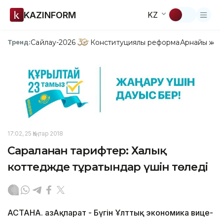
KAZINFORM
KZ
Сайлау-2026
Конституциялық реформа
Арнайы жо
Тренд:
17:02, 25 Қаңтар 2018
Сараланған тарифтер: Халық
коттеджде тұратындар үшін төледі
АСТАНА. ҚазАқпарат - Бүгін Ұлттық экономика вице-