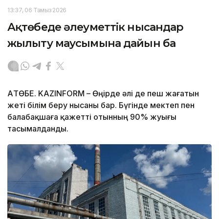
13:37, 06 Тамыз 2026
Ақтөбеде әлеуметтік нысандар
жылыту маусымына дайын ба
АҚТӨБЕ. KAZINFORM – Өңірде әлі де пеш жағатын
жеті білім беру нысаны бар. Бүгінде мектеп пен
балабақшаға қажетті отынның 90% жуығы
тасымалданды.