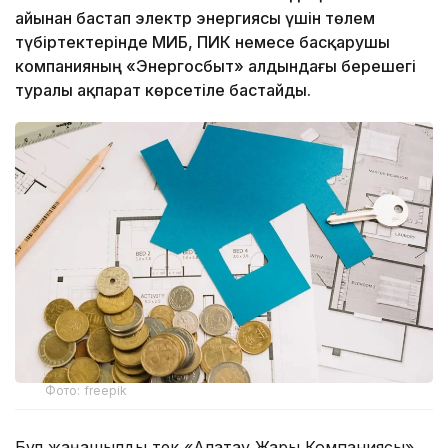
айынан бастап электр энергиясы үшін төлем
түбіртектерінде МИБ, ПИК немесе басқарушы
компанияның «Энергосбыт» алдындағы берешегі
туралы ақпарат көрсетіле бастайды.
Фото: freepik
Бұл жаңашылдық тек «Алатау Жарық Компаниясы»