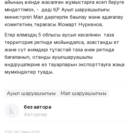
айының өзінде жасалған жұмыстарға есеп беруге
міндеттіміз», - деді ҚР Ауыл шаруашылығы
министрлігі Мал дәрігерлік бақылау және қадағалау
комитетінің төрағасы Жомарт Нүркенов.
Егер еліміздің 5 облысы аусыл кеселінен таза
территория ретінде мойындалса, қазақстандық ет
және сүт өнімдері тұтастай таза өнім ретінде
бағаланып, отандық ауылшаруашылық
өндірушілеріне өз тауарларын экспорттауға жаңа
мүмкіндіктер туады.
Ауыл шаруашылығы
Мал шаруашылығы
без автора
Авторлар
11:00, 09 Тамыз 2026