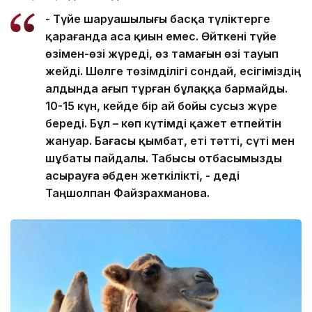
- Түйе шаруашылығы басқа түліктерге
қарағанда аса қиын емес. Өйткені түйе
өзімен-өзі жүреді, өз тамағын өзі тауып
жейді. Шөлге төзімділігі сондай, есігіміздің
алдында ағып тұрған бұлаққа бармайды.
10-15 күн, кейде бір ай бойы сусыз жүре
береді. Бұл – көп күтімді қажет етпейтін
жануар. Бағасы қымбат, еті тәтті, сүті мен
шұбаты пайдалы. Табысы отбасымызды
асырауға әбден жеткілікті, - деді
Таңшолпан Файзрахманова.