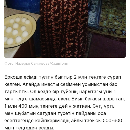
Фото: Назерке Саниязова/Kazinform
Еркоша есімді түлігін былтыр 2 млн теңгеге сұрап
келген. Алайда қимастық сезімнен ұсыныстан бас
тартыпты. Ол кезде бір түйенің нарықтағы құны 1
млн теңге шамасында екен. Биыл бағасы шарықтап,
1 млн 400 мың теңгеге дейін жеткен. Сүт, құрты
мен шұбатын сатудан түсетін пайданы қоса
есептегенде кейіпкеріміздің айлық табысы 500-600
мың теңгеден асады.