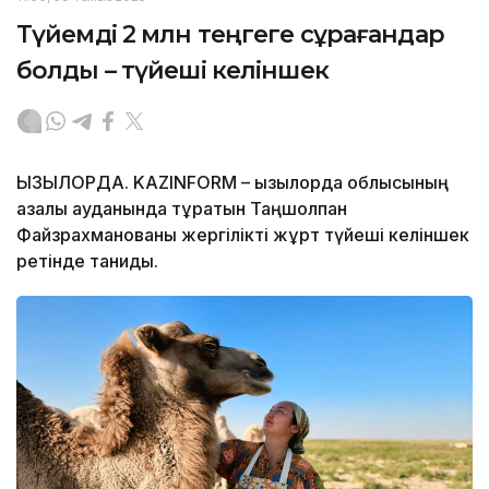
Түйемді 2 млн теңгеге сұрағандар
болды – түйеші келіншек
ҚЫЗЫЛОРДА. KAZINFORM – Қызылорда облысының
Қазалы ауданында тұратын Таңшолпан
Файзрахманованы жергілікті жұрт түйеші келіншек
ретінде таниды.