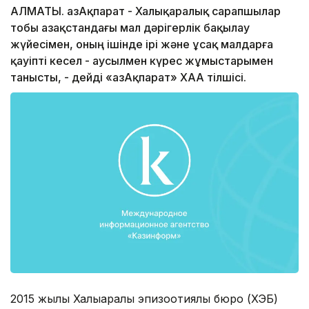
АЛМАТЫ. ҚазАқпарат - Халықаралық сарапшылар
тобы Қазақстандағы мал дәрігерлік бақылау
жүйесімен, оның ішінде ірі және ұсақ малдарға
қауіпті кесел - аусылмен күрес жұмыстарымен
танысты, - дейді «ҚазАқпарат» ХАА тілшісі.
2015 жылы Халықаралық эпизоотиялық бюро (ХЭБ)