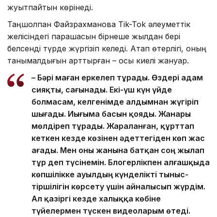
жуытпайтын көрінеді.
Таңшолпан Файзрахманова Tik-Tok әлеуметтік
желісіндегі парақшасын бірнеше жылдан бері
белсенді түрде жүргізіп келеді. Атап өтерлігі, оның
танымалдығын арттырған – осы киелі жануар.
– Бәрі маған еркелеп тұрады. Өздері адам
сияқты, сағынады. Екі-үш күн үйде
болмасам, келгенімде алдымнан жүгіріп
шығады. Иығыма басын қояды. Жанары
мөлдіреп тұрады. Жараланған, құрттап
кеткен кезде көзінен әдеттегіден көп жас
ағады. Мен оны жанына батқан соң жылап
тұр деп түсінемін. Блогерлікпен алғашқыда
көпшілікке ауылдың күнделікті тыныс-
тіршілігін көрсету үшін айналысып жүрдім.
Ал қазіргі кезде халыққа көбіне
түйелермен түскен видеоларым өтеді.