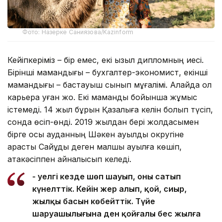
Фото: Назерке Саниязова/Kazinform
Кейіпкеріміз – бір емес, екі қызыл дипломның иесі.
Бірінші мамандығы – бухгалтер-экономист, екінші
мамандығы – бастауыш сынып мұғалімі. Алайда ол
карьера қуған жоқ. Екі мамандық бойынша жұмыс
істемеді. 14 жыл бұрын Қазалыға келін болып түсіп,
сонда өсіп-өнді. 2019 жылдан бері жолдасымен
бірге осы ауданның Шәкен ауылдық округіне
қарасты Сайқұдық деген малшы ауылға көшіп,
атакәсіппен айналысып келеді.
- Әуелгі кезде шөп шауып, оны сатып
күнелттік. Кейін жер алып, қой, сиыр,
жылқы басын көбейттік. Түйе
шаруашылығына ден қойғалы бес жылға