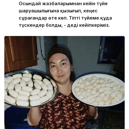
Осындай жазбаларымнан кейін түйе
шаруашылығына қызығып, кеңес
сұрағандар өте көп. Тіпті түйеме құда
түскендер болды, - деді кейіпкеріміз.