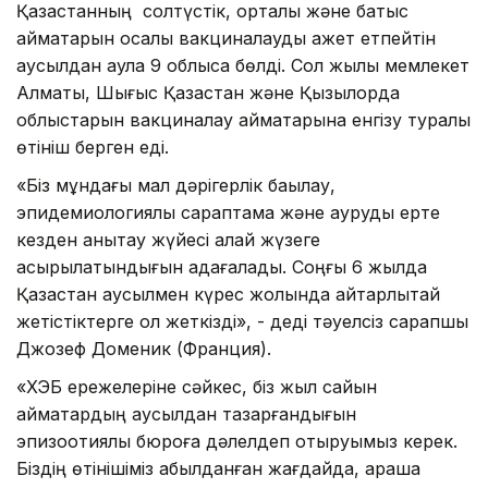
Қазақстанның солтүстік, орталық және батыс
аймақтарын қосалқы вакциналауды қажет етпейтін
аусылдан аулақ 9 облысқа бөлді. Сол жылы мемлекет
Алматы, Шығыс Қазақстан және Қызылорда
облыстарын вакциналау аймақтарына енгізу туралы
өтініш берген еді.
«Біз мұндағы мал дәрігерлік бақылау,
эпидемиологиялық сараптама және ауруды ерте
кезден анықтау жүйесі қалай жүзеге
асырылатындығын қадағаладық. Соңғы 6 жылда
Қазақстан аусылмен күрес жолында айтарлықтай
жетістіктерге қол жеткізді», - деді тәуелсіз сарапшы
Джозеф Доменик (Франция).
«ХЭБ ережелеріне сәйкес, біз жыл сайын
аймақтардың аусылдан тазарғандығын
эпизоотиялық бюроға дәлелдеп отыруымыз керек.
Біздің өтінішіміз қабылданған жағдайда, қараша