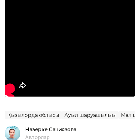
Қызылорда облысы
Ауыл шаруашылығы
Мал ш
Назерке Саниязова
Авторлар