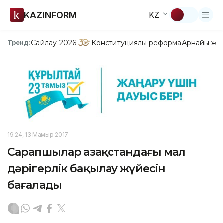
KAZINFORM
KZ
Сайлау-2026
Конституциялық реформа
Арнайы жо
Тренд:
19:24, 13 Мамыр 2017
Сарапшылар Қазақстандағы мал
дәрігерлік бақылау жүйесін
бағалады