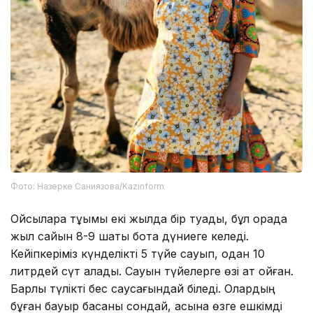
Фото: Назерке Саниязова/Kazinform
Ойсылқара тұқымы екі жылда бір туады, бұл қорада
жыл сайын 8-9 шақты бота дүниеге келеді.
Кейіпкеріміз күнделікті 5 түйе сауып, одан 10
литрдей сүт алады. Сауын түйелерге өзі ат қойған.
Барлық түлікті бес саусағындай біледі. Олардың
бұған бауыр басқаны сондай, қасына өзге ешкімді