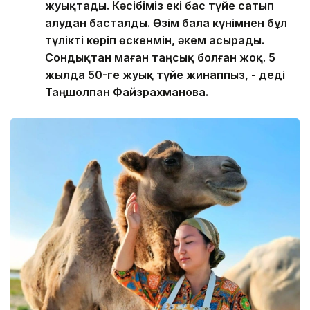
жуықтады. Кәсібіміз екі бас түйе сатып
алудан басталды. Өзім бала күнімнен бұл
түлікті көріп өскенмін, әкем асырады.
Сондықтан маған таңсық болған жоқ. 5
жылда 50-ге жуық түйе жинаппыз, - деді
Таңшолпан Файзрахманова.