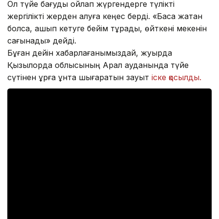
Ол түйе бағуды ойлап жүргендерге түлікті
жергілікті жерден алуға кеңес берді. «Басқа жақтан
болса, қашып кетуге бейім тұрады, өйткені мекенін
сағынады» дейді.
Бұған дейін хабарлағанымыздай, жуырда
Қызылорда облысының Арал ауданында түйе
сүтінен құрғақ ұнтақ шығаратын зауыт
іске қосылды.