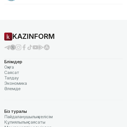
KAZINFORM
Бөлімдер
Оқиға
Саясат
Талдау
Экономика
Әлемде
Біз туралы
Пайдаланушылық келiciм
Құпиялылық саясаты