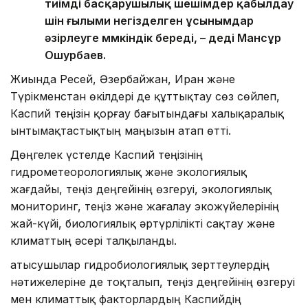
тиімді басқарушылық шешімдер қабылдау
үшін ғылыми негізделген ұсынымдар
әзірлеуге мүмкіндік береді, – деді Мансұр
Ошурбаев.
Жиында Ресей, Әзербайжан, Иран және
Түрікменстан өкілдері де құттықтау сөз сөйлеп,
Каспий теңізін қорғау бағытындағы халықаралық
ынтымақтастықтың маңызын атап өтті.
Дөңгелек үстелде Каспий теңізінің
гидрометеорологиялық және экологиялық
жағдайы, теңіз деңгейінің өзгеруі, экологиялық
мониторинг, теңіз және жағалау экожүйелерінің
жай-күйі, биологиялық әртүрлілікті сақтау және
климаттың әсері талқыланды.
Қатысушылар гидробиологиялық зерттеулердің
нәтижелеріне де тоқталып, теңіз деңгейінің өзгеруі
мен климаттық факторлардың Каспийдің