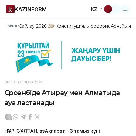
KAZINFORM
KZ
Сайлау-2026
Конституциялық реформа
Арнайы жо
Тренд:
06:38, 03 Тамыз 2022
Сәрсенбіде Атырау мен Алматыда
ауа ластанады
НҰР-СҰЛТАН. ҚазАқпарат – 3 тамыз күні