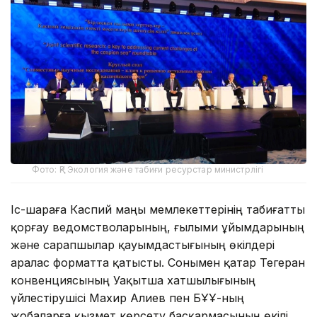
Фото: ҚР Экология және табиғи ресурстар министрлігі
Іс-шараға Каспий маңы мемлекеттерінің табиғатты
қорғау ведомстволарының, ғылыми ұйымдарының
және сарапшылар қауымдастығының өкілдері
аралас форматта қатысты. Сонымен қатар Тегеран
конвенциясының Уақытша хатшылығының
үйлестірушісі Махир Алиев пен БҰҰ-ның
жобаларға қызмет көрсету басқармасының өкілі