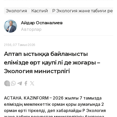
Экология
Каспий
ҚР Экология және табиғи рес
Айдар Оспаналиев
Авторлар
21:56, 07 Тамыз 2026
Аптап ыстыққа байланысты
елімізде өрт қаупі әлі де жоғары –
Экология министрлігі
АСТАНА. KAZINFORM – 2026 жылғы 7 тамызда
еліміздің мемлекеттік орман қоры аумағында 2
орман өрті тіркелді, деп хабарлайды ҚР Экология
және табиғи ресурстар министрлігінің баспасөз