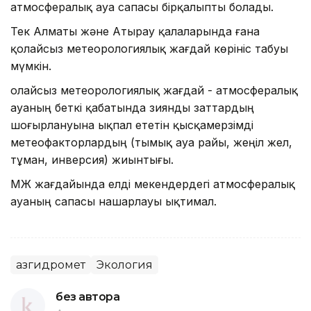
атмосфералық ауа сапасы бірқалыпты болады.
Тек Алматы және Атырау қалаларында ғана
қолайсыз метеорологиялық жағдай көрініс табуы
мүмкін.
Қолайсыз метеорологиялық жағдай - атмосфералық
ауаның беткі қабатында зиянды заттардың
шоғырлануына ықпал ететін қысқамерзімді
метеофакторлардың (тымық ауа райы, жеңіл жел,
тұман, инверсия) жиынтығы.
ҚМЖ жағдайында елді мекендердегі атмосфералық
ауаның сапасы нашарлауы ықтимал.
Қазгидромет
Экология
без автора