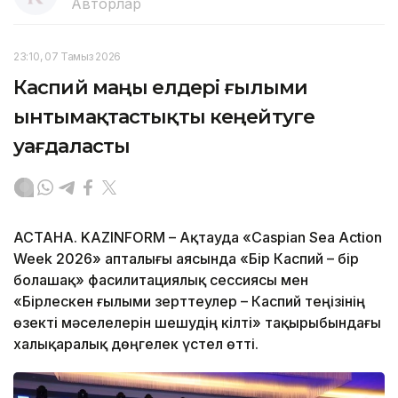
Авторлар
23:10, 07 Тамыз 2026
Каспий маңы елдері ғылыми
ынтымақтастықты кеңейтуге
уағдаласты
АСТАНА. KAZINFORM – Ақтауда «Caspian Sea Action
Week 2026» апталығы аясында «Бір Каспий – бір
болашақ» фасилитациялық сессиясы мен
«Бірлескен ғылыми зерттеулер – Каспий теңізінің
өзекті мәселелерін шешудің кілті» тақырыбындағы
халықаралық дөңгелек үстел өтті.