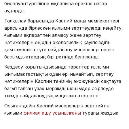
биоалуантүрлілігіне ықпалына ерекше назар
аударды.
Талқылау барысында Каспий маңы мемлекеттері
арасында бірлескен ғылыми зерттеулерді кеңейту,
ғылыми ақпаратпен алмасу және зерттеу
нәтижелерін өңірдің экологиялық қауіпсіздігін
қамтамасыз етуге пайдалану мәселелері негізгі
басымдықтардың бірі ретінде белгіленді.
Кездесу қорытындысында тараптар ғылыми
ынтымақтастықты одан әрі нығайтып, зерттеу
нәтижелерін Каспий теңізінің экожүйесін сақтауға
бағытталған ұзақ мерзімді шешімдер әзірлеуде
тиімді пайдаланудың маңызын атап өтті.
Осыған дейін Каспий мәселелерін зерттейтін
ғылыми
филиал ашу ұсынылғаны
туралы жаздық.