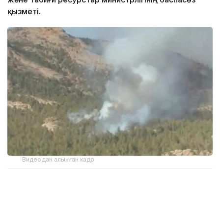
қызметі.
Видеодан алынған кадр
Өңірлер бойынша:
Батыс Қазақстан облысы -1өрт;
Ұлытау МҰТП - 1 өрт.