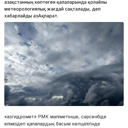
Қазақстанның көптеген қалаларында қолайлы
метеорологиялық жағдай сақталады, деп
хабарлайды ҚазАқпарат.
«Қазгидромет» РМК мәліметінше, сәрсенбіде
еліміздегі қалалардың басым көпшілігінде