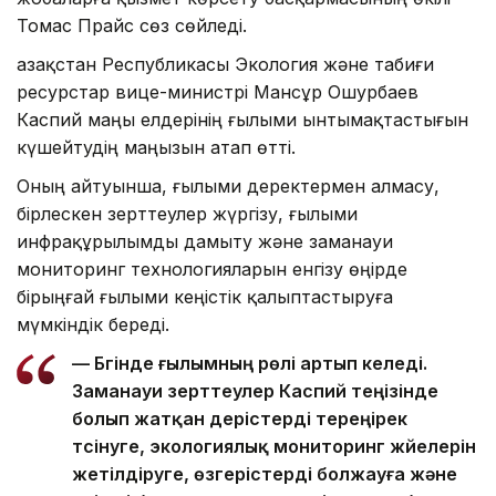
Томас Прайс сөз сөйледі.
Қазақстан Республикасы Экология және табиғи
ресурстар вице-министрі Мансұр Ошурбаев
Каспий маңы елдерінің ғылыми ынтымақтастығын
күшейтудің маңызын атап өтті.
Оның айтуынша, ғылыми деректермен алмасу,
бірлескен зерттеулер жүргізу, ғылыми
инфрақұрылымды дамыту және заманауи
мониторинг технологияларын енгізу өңірде
бірыңғай ғылыми кеңістік қалыптастыруға
мүмкіндік береді.
— Бүгінде ғылымның рөлі артып келеді.
Заманауи зерттеулер Каспий теңізінде
болып жатқан үдерістерді тереңірек
түсінуге, экологиялық мониторинг жүйелерін
жетілдіруге, өзгерістерді болжауға және