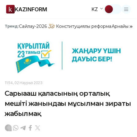
KAZINFORM
KZ
Сайлау-2026
Конституциялық реформа
Арнайы жо
Тренд:
11:54, 02 Наурыз 2023
Сарыағаш қаласының орталық
мешіті жанындағы мұсылман зираты
жабылмақ