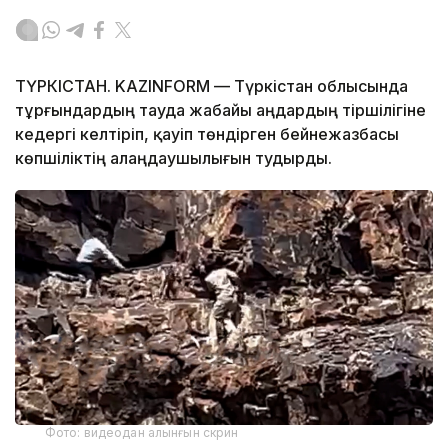
ТҮРКІСТАН. KAZINFORM — Түркістан облысында
тұрғындардың тауда жабайы аңдардың тіршілігіне
кедергі келтіріп, қауіп төндірген бейнежазбасы
көпшіліктің алаңдаушылығын тудырды.
Фото: видеодан алынғын скрин