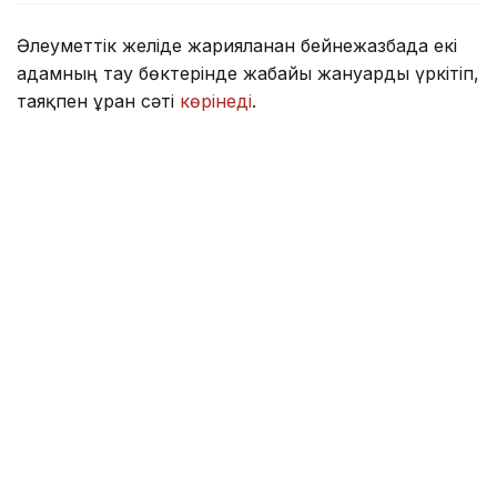
Әлеуметтік желіде жарияланған бейнежазбада екі
адамның тау бөктерінде жабайы жануарды үркітіп,
таяқпен ұрған сәті
көрінеді
.
Оқиғаның Созақ ауданына қарасты Қозмолдақ
елдімекені аумағында болғаны анықталды. Осыған
байланысты аудан әкімдігі түсініктеме берді.
— Бейнежазбада көрсетілген мәліметке
сәйкес, Қозмолдақ елдімекенінің
жасөспірімдері тау бөктерінде жүрген кезде
тауешкінің лағына кезіккен. Қызығушылық
танытқан жасөспірімдер жануарды ұстап
көруге әрекет жасаған. Аталған жағдай
барысында тау жануарына ешқандай зиян
келмеген, — делінген хабарламада.
Ведомство мәліметінше, қазіргі уақытта
жасөспірімдермен және олардың ата-аналарымен