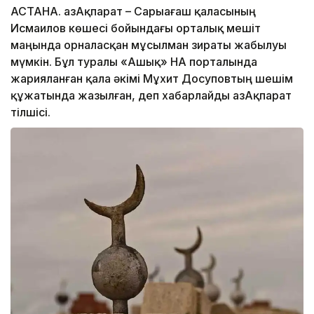
АСТАНА. ҚазАқпарат – Сарыағаш қаласының
Исмаилов көшесі бойындағы орталық мешіт
маңында орналасқан мұсылман зираты жабылуы
мүмкін. Бұл туралы «Ашық» НҚА порталында
жарияланған қала әкімі Мұхит Досуповтың шешім
құжатында жазылған, деп хабарлайды ҚазАқпарат
тілшісі.