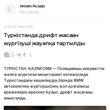
Әлихан Асқар
Авторлар
22:25, 05 Тамыз 2026
Түркістанда дрифт жасаған
жүргізуші жауапқа тартылды
ТҮРКІСТАН. KAZINFORM — Полицияның әлеуметтік
желіге жүргізген мониторингі нәтижесінде
Түркістандағы көшелердің бірінде BMW
автокөлігінің жүргізушісінің жол қозғалысы
ережелерін өрескел бұзып, дрифт жасағаны
анықталды.