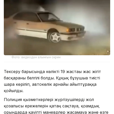
Фото: видеодан алынғын скрин
Тексеру барысында көлікті 19 жастағы жас жігіт
басқарғаны белгілі болды. Құқық бұзушыға тиісті
шара көріліп, автокөлік арнайы айыптұраққа
қойылды.
Полиция қызметкерлері жүргізушілерді жол
қозғалысы ережелерін қатаң сақтауға, қоғамдық
орындарда қауіпті маневрлер жасамауға және өзге