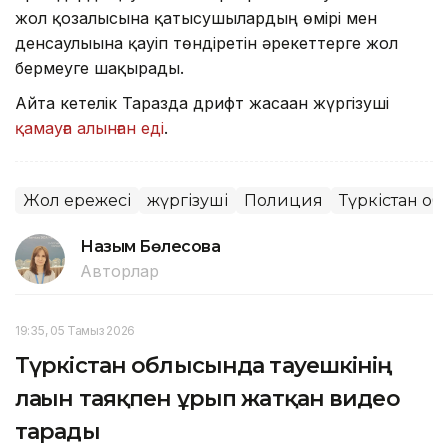
жол қозғалысына қатысушылардың өмірі мен
денсаулығына қауіп төндіретін әрекеттерге жол
бермеуге шақырады.
Айта кетелік Таразда дрифт жасаған жүргізуші
қамауға алынған еді
.
Жол ережесі
жүргізуші
Полиция
Түркістан о
Назым Бөлесова
Авторлар
19:35, 05 Тамыз 2026
Түркістан облысында тауешкінің
лағын таяқпен ұрып жатқан видео
тарады