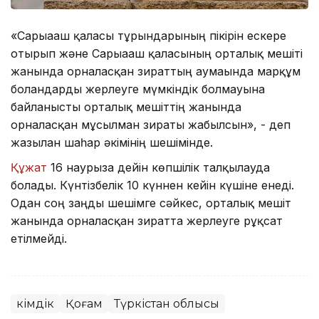
«Сарыағаш қаласы тұрғындарының пікірін ескере
отырып және Сарыағаш қаласының орталық мешіті
жанында орналасқан зираттың аумағында марқұм
болғандарды жерлеуге мүмкіндік болмауына
байланысты орталық мешіттің жанында
орналасқан мұсылман зираты жабылсын», - деп
жазылған шаһар әкімінің шешімінде.
Құжат
16 наурызға дейін көпшілік талқылауда
болады. Күнтізбелік 10 күннен кейін күшіне енеді.
Одан соң заңды шешімге сәйкес, орталық мешіт
жанында орналасқан зиратта жерлеуге рұқсат
етілмейді.
Әкімдік
Қоғам
Түркістан облысы