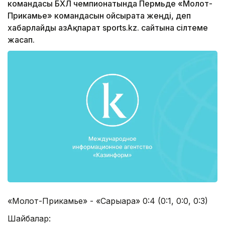
командасы БХЛ чемпионатында Пермьде «Молот-
Прикамье» командасын ойсырата жеңді, деп
хабарлайды ҚазАқпарат sports.kz. сайтына сілтеме
жасап.
«Молот-Прикамье» - «Сарыарқа» 0:4 (0:1, 0:0, 0:3)
Шайбалар: