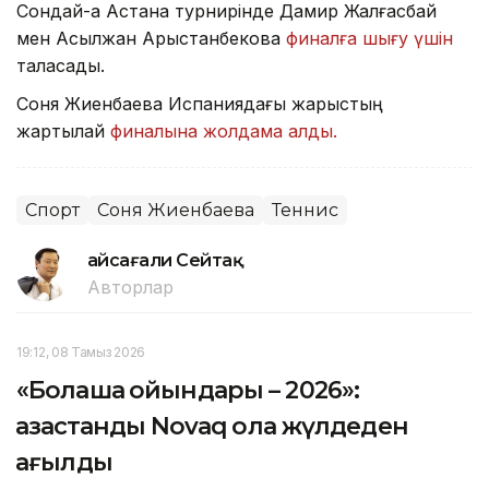
Сондай-ақ Астана турнирінде Дамир Жалғасбай
мен Асылжан Арыстанбекова
финалға шығу үшін
таласады.
Соня Жиенбаева Испаниядағы жарыстың
жартылай
финалына жолдама алды.
Спорт
Соня Жиенбаева
Теннис
Ғайсағали Сейтақ
Авторлар
19:12, 08 Тамыз 2026
«Болашақ ойындары – 2026»:
қазақстандық Novaq қола жүлдеден
қағылды