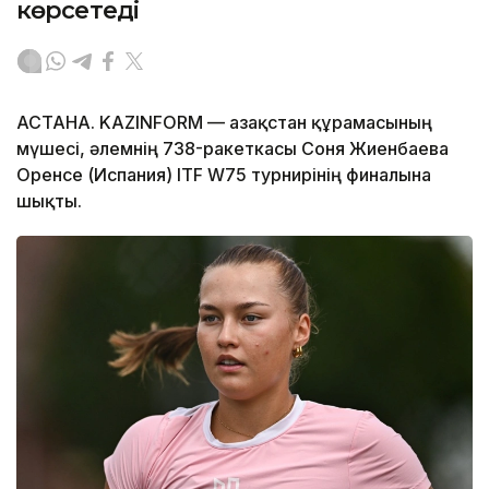
көрсетеді
АСТАНА. KAZINFORM — Қазақстан құрамасының
мүшесі, әлемнің 738-ракеткасы Соня Жиенбаева
Оренсе (Испания) ITF W75 турнирінің финалына
шықты.