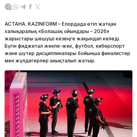
АСТАНА. KAZINFORM – Елордада өтіп жатқан
халықаралық «Болашақ ойындары – 2026»
жарыстары шешуші кезеңге жақындап келеді.
Бүгін фиджитал жекпе-жек, футбол, киберспорт
және шутер дисциплиналары бойынша финалистер
мен жүлдегерлер анықталып жатыр.