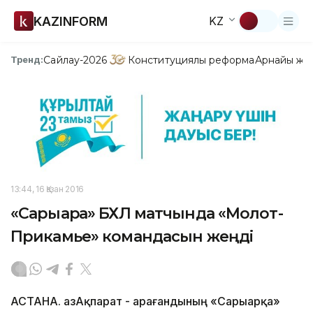
KAZINFORM
KZ
Сайлау-2026
Конституциялық реформа
Арнайы жо
Тренд:
13:44, 16 Қазан 2016
«Сарыарқа» БХЛ матчында «Молот-
Прикамье» командасын жеңді
АСТАНА. ҚазАқпарат - Қарағандының «Сарыарқа»