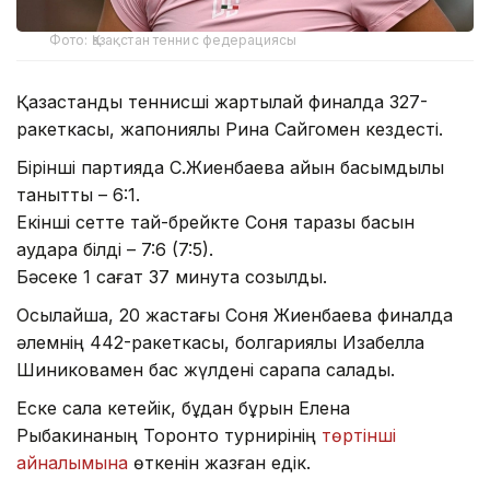
Фото: Қазақстан теннис федерациясы
Қазақстандық теннисші жартылай финалда 327-
ракеткасы, жапониялық Рина Сайгомен кездесті.
Бірінші партияда С.Жиенбаева айқын басымдылық
танытты – 6:1.
Екінші сетте тай-брейкте Соня таразы басын
аудара білді – 7:6 (7:5).
Бәсеке 1 сағат 37 минутқа созылды.
Осылайша, 20 жастағы Соня Жиенбаева финалда
әлемнің 442-ракеткасы, болгариялық Изабелла
Шиниковамен бас жүлдені сарапқа салады.
Еске сала кетейік, бұдан бұрын Елена
Рыбакинаның Торонто турнирінің
төртінші
айналымына
өткенін жазған едік.