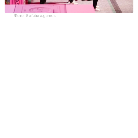
Фото: Gofuture.games
Бүгін Phygital Fighting дисциплинасы бойынша
жарыстар жалғасып жатыр. Спортшылар алдымен
консольдік ойында күш сынасып, кейін аралас
жекпе-жек алаңында кездеседі. Виртуалды
кезеңдегі нәтиже олардың негізгі жекпе-жек
алдындағы бастапқы артықшылығын айқындайды.
Алғашқы жекпе-жекте Ресейдің Екатеринбург
қаласынан келген «Архангел Михаил» клубының
өкілі Максим Фукс айқын басымдықпен жеңіске
жетті. Жарыстың виртуалды кезеңінде 3:0 есебімен
озып, шынайы айқаста мерзімінен бұрын жеңіске
жетті.