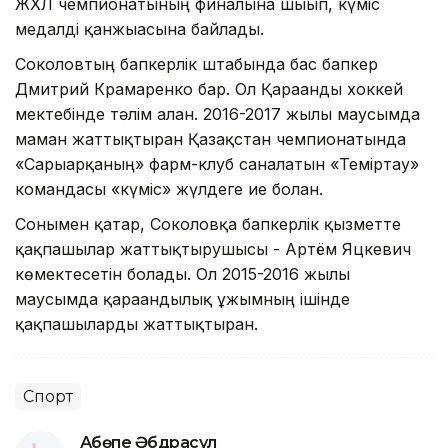
ЖХЛ чемпионатының финалына шығып, күміс
медалді қанжығасына байлады.
Соколовтың бапкерлік штабында бас бапкер
Дмитрий Крамаренко бар. Ол Қарағанды хоккей
мектебінде тәлім алған. 2016-2017 жылғы маусымда
маман жаттықтырған Қазақстан чемпионатында
«Сарыарқаның» фарм-клуб саналатын «Теміртау»
командасы «күміс» жүлдеге ие болған.
Сонымен қатар, Соколовқа бапкерлік қызметте
қақпашылар жаттықтырушысы - Артём Яцкевич
көмектесетін болады. Ол 2015-2016 жылғы
маусымда қарағандылық ұжымның ішінде
қақпашыларды жаттықтырған.
Спорт
Ақбөпе Әбдрасул