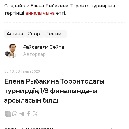
Сондай-ақ Елена Рыбакина Торонто турнирінің
төртінші
айналымына
өтті.
Астана
Спорт
Теннис
Ғайсағали Сейтақ
Авторлар
05:43, 08 Тамыз 2026
Елена Рыбакина Торонтодағы
турнирдің 1/8 финалындағы
қарсыласын білді