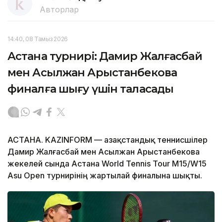
Авторлар
14:40, 08 Тамыз 2026
Астана турнирі: Дамир Жалғасбай
мен Асылжан Арыстанбекова
финалға шығу үшін таласады
АСТАНА. KAZINFORM — Қазақстандық теннисшілер
Дамир Жалғасбай мен Асылжан Арыстанбекова
жекелей сында Астана World Tennis Tour M15/W15
Asu Open турнирінің жартылай финалына шықты.