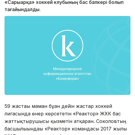
«Сарыарқа» хоккей клубының бас бапкері болып
тағайындалды.
59 жастағы маман бұған дейін жастар хоккей
лигасында өнер көрсететін «Реактор» ЖХК бас
жаттықтырушысы қызметін атқарған. Соколовтың
басшылығындағы «Реактор» командасы 2017 жылы