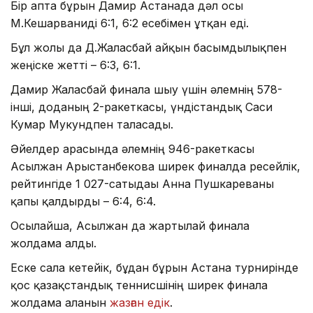
Бір апта бұрын Дамир Астанада дәл осы
М.Кешарваниді 6:1, 6:2 есебімен ұтқан еді.
Бұл жолы да Д.Жалғасбай айқын басымдылықпен
жеңіске жетті – 6:3, 6:1.
Дамир Жалғасбай финалға шығу үшін әлемнің 578-
інші, доданың 2-ракеткасы, үндістандық Саси
Кумар Мукундпен таласады.
Әйелдер арасында әлемнің 946-ракеткасы
Асылжан Арыстанбекова ширек финалда ресейлік,
рейтингіде 1 027-сатыдағы Анна Пушкареваны
қапы қалдырды – 6:4, 6:4.
Осылайша, Асылжан да жартылай финалға
жолдама алды.
Еске сала кетейік, бұдан бұрын Астана турнирінде
қос қазақстандық теннисшінің ширек финалға
жолдама алғанын
жазған едік
.