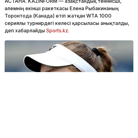
АСТАНА. KAZINFORM — Қазақстандық теннисші,
әлемнің екінші ракеткасы Елена Рыбакинаның
Торонтода (Канада) өтіп жатқан WTA 1000
сериялы турнирдегі келесі қарсыласы анықталды,
деп хабарлайды
Sports.kz
.
Фото: Sports.kz