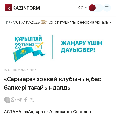
KAZINFORM
KZ
Сайлау-2026
Конституциялық реформа
Арнайы жо
Тренд:
15:48, 06 Мамыр 2017
«Сарыарқа» хоккей клубының бас
бапкері тағайындалды
АСТАНА. ҚазАқпарат - Александр Соколов