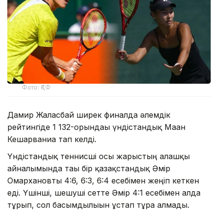
Фото: ҚТФ
Дамир Жалғасбай ширек финалда әлемдік
рейтингіде 1 132-орындағы үндістандық Маан
Кешарваниға тап келді.
Үндістандық теннисші осы жарыстың алғашқы
айналымында тағы бір қазақстандық Әмір
Омархановты 4:6, 6:3, 6:4 есебімен жеңіп кеткен
еді. Үшінші, шешуші сетте Әмір 4:1 есебімен алда
тұрып, сол басымдылығын ұстап тұра алмады.