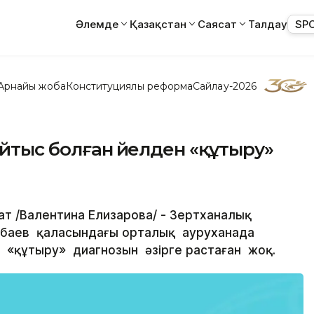
Әлемде
Қазақстан
Саясат
Талдау
SP
Арнайы жоба
Конституциялық реформа
Сайлау-2026
йтыс болған әйелден «құтыру»
арат /Валентина Елизарова/ - Зертханалық
тбаев қаласындағы орталық ауруханада
«құтыру» диагнозын әзірге растаған жоқ.