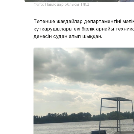
Фото: Павлодар облысы ТЖД
Төтенше жағдайлар департаментінің мәлі
құтқарушылары екі бірлік арнайы техник
денесін судан алып шыққан.