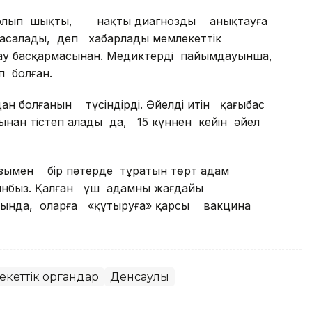
с болып шықты, нақты диагнозды анықтауға
 жасалады, деп хабарлады мемлекеттік
ау басқармасынан. Медиктердің пайымдауынша,
п болған.
болғанын түсіндірді. Әйелдің итін қаңғыбас
ағынан тістеп алады да, 15 күннен кейін әйел
озымен бір пәтерде тұратын төрт адам
тынбыз. Қалған үш адамның жағдайы
ауында, оларға «құтыруға» қарсы вакцина
екеттік органдар
Денсаулық