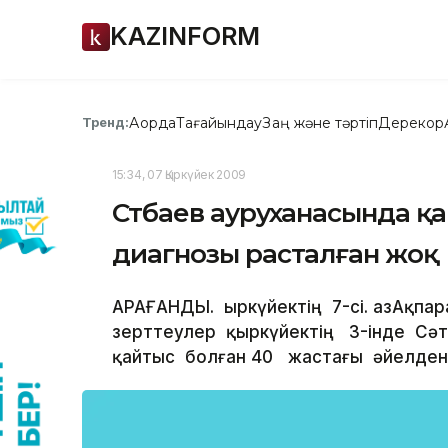
KAZINFORM
Ақорда
Тағайындау
Заң және тәртіп
Дерекқор
Тренд:
15:34, 07 Қыркүйек 2009
Сәтбаев ауруханасында қа
диагнозы расталған жоқ
ҚАРАҒАНДЫ. Қыркүйектің 7-сі. ҚазАқп
зерттеулер қыркүйектің 3-інде Сә
қайтыс болған 40 жастағы әйелден 