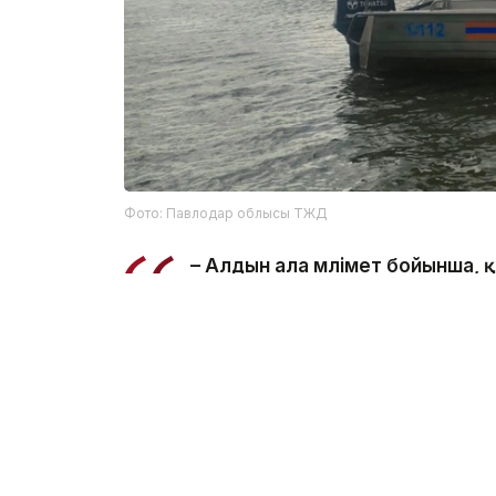
Фото: Павлодар облысы ТЖД
– Алдын ала мәлімет бойынша,
салынған жерде суға түсу кезі
ведомстводан.
Құтқарушылар Қаныш Сәтбаев атындағы 
болып табылатынын және онда шомылуға 