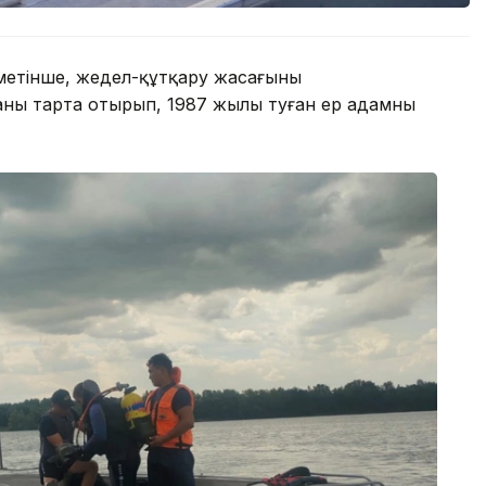
метінше, жедел-құтқару жасағының
аны тарта отырып, 1987 жылы туған ер адамның