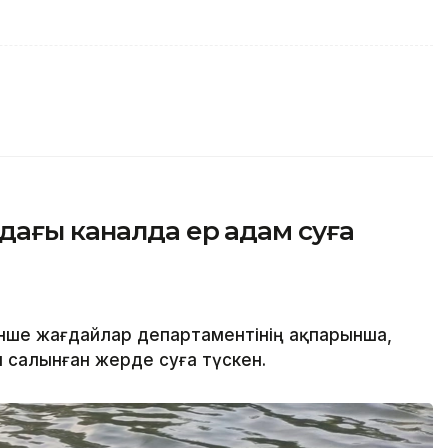
дағы каналда ер адам суға
нше жағдайлар департаментінің ақпарынша,
салынған жерде суға түскен.