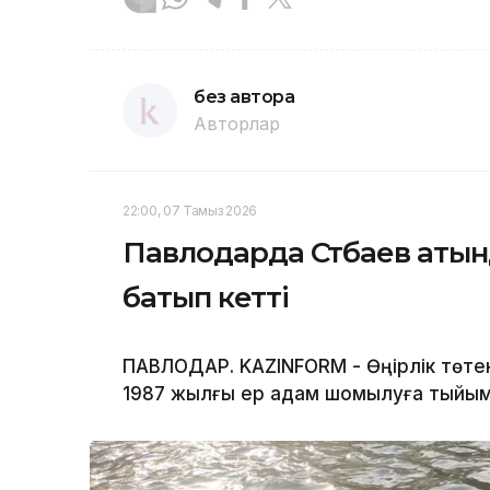
без автора
Авторлар
22:00, 07 Тамыз 2026
Павлодарда Сәтбаев атын
батып кетті
ПАВЛОДАР. KAZINFORM - Өңірлік төте
1987 жылғы ер адам шомылуға тыйым 