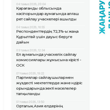
04 тамыз 2026, 20:04
Қарағанды облысында
кәсіпорындар аумағында алғаш
рет сайлау учаскелері ашылды
04 тамыз 2026, 16:55
Респонденттердің 72,3%-ы жаңа
Құрылтай үшін дауыс беруге
дайын
03 тамыз 2026, 12:34
Ел аумағында учаскелік сайлау
комиссиялары жұмысына кірісті -
ОСК
01 тамыз 2026, 19:22
Партиялар сайлаушылармен
жүздесті: мектептерде және өндіріс
орындарында өзекті мәселелер
талқыланды
01 тамыз 2026, 13:50
Орталық Азия елдерінің