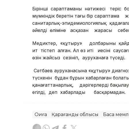
Бірінші сараптаманың нәтижесі тері
мүмкіндік беретін тағы бір сараптама
санитарлық-эпидемиологиялық қадағал
әйелдің өліміне асқазан жарасы себе
Медиктер, «құтыру» долбарының қайдан 
ит тістеп алған. Ал өз иті иесінің саус
өзін жайсыз сезініп, ауруханаға түседі.
Сәтбаев ауруханасына «құтыру» диагн
түскенін бұдан бұрын хабарлаған бола
қанағаттанарлық, дәрігерлердің бақыл
егілді, деп хабарлады басқармадан.
Оқиға
Қарағанды облысы
Басқа мемл