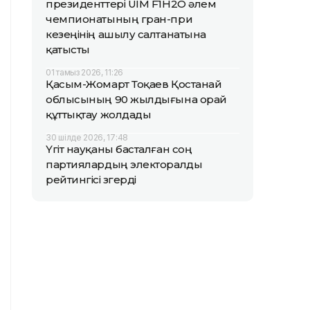
президенттері UIM F1H2O әлем
чемпионатының гран-при
кезеңінің ашылу салтанатына
қатысты
01 тамыз 2026, 11:26
Қасым-Жомарт Тоқаев Қостанай
облысының 90 жылдығына орай
құттықтау жолдады
30 шілде 2026, 17:48
Үгіт науқаны басталған соң
партиялардың электоралды
рейтингісі өзгерді