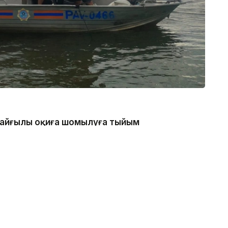
 қайғылы оқиға шомылуға тыйым
нде болған, - деп хабарлады
каналдың техникалық гидротехникалық нысан
қатаң тыйым салынғанын ескертеді.