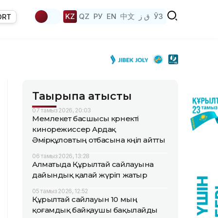
KZ
QZ
РУ
EN
中文
ق ز
ЎЗ
ORT
Тақырыпқа қатысты
07 тамыз 2026, 20:03
Мемлекет басшысы көрнекті
кинорежиссер Ардақ
Әмірқұловтың отбасына көңіл айтты
06 тамыз 2026, 13:28
Алматыда Құрылтай сайлауына
дайындық қалай жүріп жатыр
05 тамыз 2026, 12:52
Құрылтай сайлауын 10 мың
қоғамдық байқаушы бақылайды