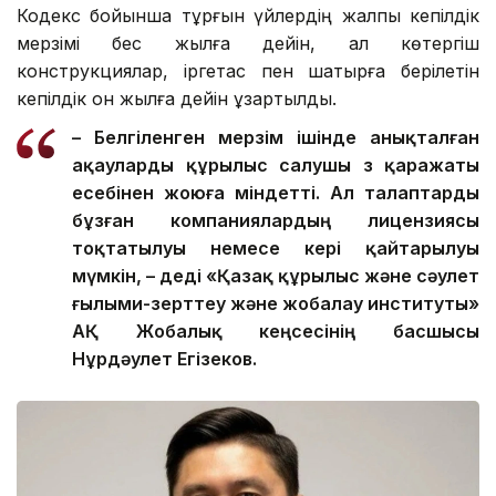
Кодекс бойынша тұрғын үйлердің жалпы кепілдік
мерзімі бес жылға дейін, ал көтергіш
конструкциялар, іргетас пен шатырға берілетін
кепілдік он жылға дейін ұзартылды.
– Белгіленген мерзім ішінде анықталған
ақауларды құрылыс салушы өз қаражаты
есебінен жоюға міндетті. Ал талаптарды
бұзған компаниялардың лицензиясы
тоқтатылуы немесе кері қайтарылуы
мүмкін, – деді «Қазақ құрылыс және сәулет
ғылыми-зерттеу және жобалау институты»
АҚ Жобалық кеңсесінің басшысы
Нұрдәулет Егізеков.