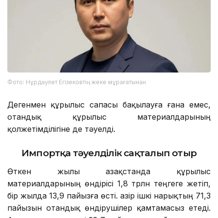
Фото: Нұрдәулет Егізековтің жеке мұрағатынан
Дегенмен құрылыс сапасы бақылауға ғана емес,
отандық құрылыс материалдарының
қолжетімділігіне де тәуелді.
Импортқа тәуелділік сақталып отыр
Өткен жылы Қазақстанда құрылыс
материалдарының өндірісі 1,8 трлн теңгеге жетіп,
бір жылда 13,9 пайызға өсті. Қазір ішкі нарықтың 71,3
пайызын отандық өндірушілер қамтамасыз етеді.