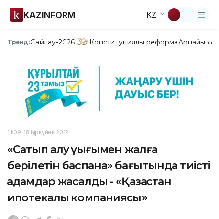
KAZINFORM
KZ
Сайлау-2026
Конституциялық реформа
Арнайы жо
Тренд:
11:09, 18 Қыркүйек 2012
«Сатып алу құқығымен жалға
берілетін баспана» бағытында тиісті
қадамдар жасалды - «Қазақстан
ипотекалық компаниясы»