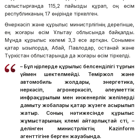
салыстырғанда 115,2 пайызды құрап, оң өсім
республиканың 17 өңірінде тіркелген.
Өнеркәсіп және құрылыс министрлігінің дерегінше,
ең жоғары өсім Ұлытау облысында байқалды.
Мұнда құрылыс көлемі 3,3 есе артқан. Сонымен
қатар Қызылорда, Абай, Павлодар, Қостанай және
Түркістан облыстарында да жоғары өсім тіркелді.
– Бұл өңірлерде құрылыс белсенділігі тұрғын
үймен шектелмейді. Теміржол және
автомобиль жолдары, энергетика,
өнеркәсіп, агроөнеркәсіп, әлеуметтік
инфрақұрылым мен инженерлік желілерді
дамыту жобалары қатар жүзеге асырылып
жатыр. Соның нәтижесінде құрылыс
жұмыстарының көлемі айтарлықтай өсті, –
делінген министрліктің Kazinform
агенттігіне берген жауабында.