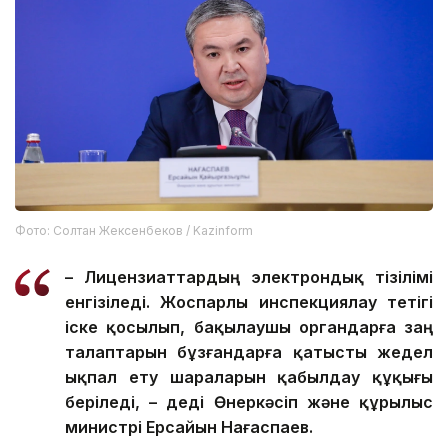
Фото: Солтан Жексенбеков / Kazinform
– Лицензиаттардың электрондық тізілімі
енгізіледі. Жоспарлы инспекциялау тетігі
іске қосылып, бақылаушы органдарға заң
талаптарын бұзғандарға қатысты жедел
ықпал ету шараларын қабылдау құқығы
беріледі, – деді Өнеркәсіп және құрылыс
министрі Ерсайын Нағаспаев.