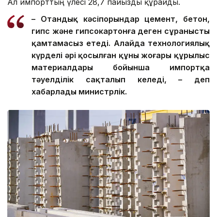
Ал импорттың үлесі 28,7 пайызды құрайды.
– Отандық кәсіпорындар цемент, бетон,
гипс және гипсокартонға деген сұранысты
қамтамасыз етеді. Алайда технологиялық
күрделі әрі қосылған құны жоғары құрылыс
материалдары бойынша импортқа
тәуелділік сақталып келеді, – деп
хабарлады министрлік.