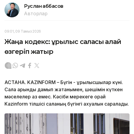
Руслан Ғаббасов
Авторлар
09:01, 09 Тамыз 2026
Жаңа кодекс: құрылыс саласы қалай
өзгеріп жатыр
АСТАНА. KAZINFORM – Бүгін - құрылысшылар күні.
Сала қарқынды дамып жатқанымен, шешімін күткен
мәселелер аз емес. Кәсіби мерекеге орай
Kazinform тілшісі саланың бүгінгі ахуалын саралады.