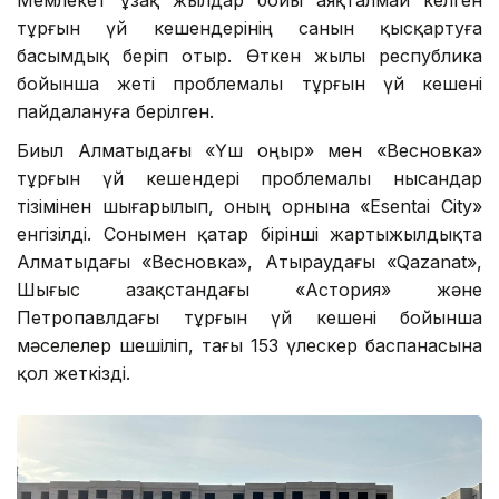
тұрғын үй кешендерінің санын қысқартуға
басымдық беріп отыр. Өткен жылы республика
бойынша жеті проблемалы тұрғын үй кешені
пайдалануға берілген.
Биыл Алматыдағы «Үш Қоңыр» мен «Весновка»
тұрғын үй кешендері проблемалы нысандар
тізімінен шығарылып, оның орнына «Esentai City»
енгізілді. Сонымен қатар бірінші жартыжылдықта
Алматыдағы «Весновка», Атыраудағы «Qazanat»,
Шығыс Қазақстандағы «Астория» және
Петропавлдағы тұрғын үй кешені бойынша
мәселелер шешіліп, тағы 153 үлескер баспанасына
қол жеткізді.