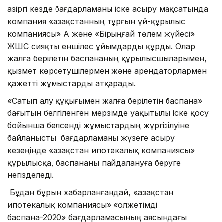
Қазіргі кезде бағдарламаны іске асыру мақсатында
компания «Қазақстанның тұрғын үй-құрылыс
компаниясы» АҚ және «Бірыңғай төлем жүйесі»
ЖШС сияқты еншілес ұйымдарды құрды. Олар
жалға берілетін баспананың құрылысшыларымен,
қызмет көрсетушілермен және арендаторлармен
қажетті жұмыстарды атқарады.
«Сатып алу құқығымен жалға берілетін баспана»
бағытын белгіленген мерзімде уақытылы іске қосу
бойынша белсенді жұмыстардың жүргізілуіне
байланысты бағдарламаны жүзеге асыру
кезеңінде «Қазақстан ипотекалық компаниясы»
құрылысқа, баспананы пайдалануға беруге
негізделеді.
Бұдан бұрын хабарланғандай, «Қазақстан
ипотекалық компаниясы» «Қолжетімді
баспана-2020» бағдарламасының аясындағы