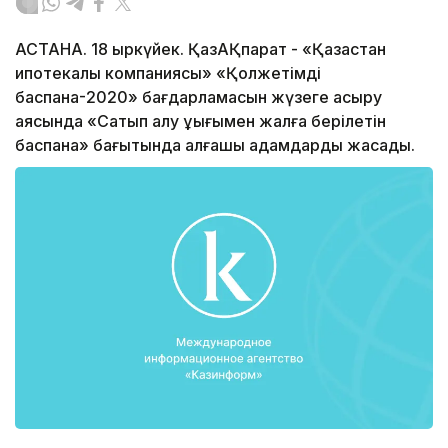
АСТАНА. 18 қыркүйек. ҚазАҚпарат - «Қазақстан
ипотекалық компаниясы» «Қолжетімді
баспана-2020» бағдарламасын жүзеге асыру
аясында «Сатып алу құқығымен жалға берілетін
баспана» бағытында алғашқы қадамдарды жасады.