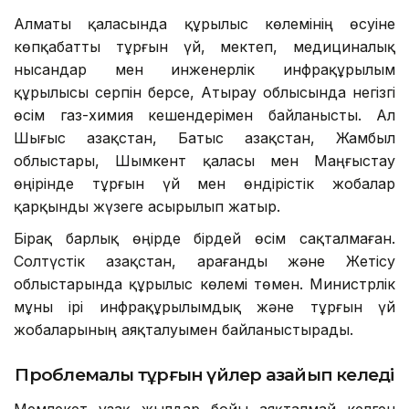
Алматы қаласында құрылыс көлемінің өсуіне
көпқабатты тұрғын үй, мектеп, медициналық
нысандар мен инженерлік инфрақұрылым
құрылысы серпін берсе, Атырау облысында негізгі
өсім газ-химия кешендерімен байланысты. Ал
Шығыс Қазақстан, Батыс Қазақстан, Жамбыл
облыстары, Шымкент қаласы мен Маңғыстау
өңірінде тұрғын үй мен өндірістік жобалар
қарқынды жүзеге асырылып жатыр.
Бірақ барлық өңірде бірдей өсім сақталмаған.
Солтүстік Қазақстан, Қарағанды және Жетісу
облыстарында құрылыс көлемі төмен. Министрлік
мұны ірі инфрақұрылымдық және тұрғын үй
жобаларының аяқталуымен байланыстырады.
Проблемалы тұрғын үйлер азайып келеді
Мемлекет ұзақ жылдар бойы аяқталмай келген