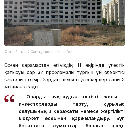
Фото: Алтынай Сағындықова / Kazinform
Соған қарамастан еліміздің 11 өңірінде үлестік
қатысуы бар 37 проблемалы тұрғын үй объектісі
сақталып отыр. Зардап шеккен үлескерлер саны 3
мыңнан асады.
– О
ларды
аяқтаудың негізгі жолы –
инвесторларды тарту, құрылыс
салушының өз қаражаты немесе жергілікті
бюджет есебінен қаржыландыру. Бұл
бағыттағы жұмыстар барлық өңірде