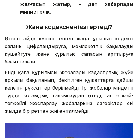
жалғасып жатыр, – деп хабарлады
министрлік.
Жаңа кодекс
нені өзгертеді?
Өткен айда күшіне енген жаңа Құрылыс кодексі
саланы цифрландыруға, мемлекеттік бақылауды
күшейтуге және құрылыс сапасын арттыруға
бағытталған.
Енді қала құрылысы жобалары кадастрлық жүйе
арқылы бақыланып, бекітілген құжаттарға қайшы
келетін рұқсаттар берілмейді. Ірі жобалар міндетті
түрде қоғамдық талқылаудан өтеді, ал егжей-
тегжейлі жоспарлау жобаларына өзгерістер екі
жылда бір реттен жиі енгізілмейді.