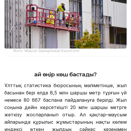
Фото: Мақсат Шағырбаев/ Kazinform
Қай өңір көш бастады?
Ұлттық статистика бюросының мәліметінше, жыл
басынан бері елде 8,5 млн шаршы метр тұрғын үй
немесе 80 667 баспана пайдалануға берілді. Жыл
соңына дейін көрсеткішті 20 млн шаршы метрге
жеткізу жоспарланып отыр. Ал қаңтар–маусым
айларында құрылыс жұмыстарының нақты көлем
индексі өткен жылдың сәйкес кезеңімен