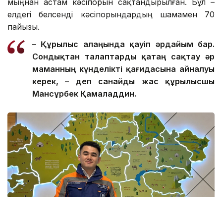
мыңнан астам кәсіпорын сақтандырылған. Бұл –
елдегі белсенді кәсіпорындардың шамамен 70
пайызы.
– Құрылыс алаңында қауіп әрдайым бар.
Сондықтан талаптар
ды
қатаң сақтау әр
маманның күнделікті қағидасына айналуы
керек, – де
п санайды
жас құрылысшы
Мансұрбек Қамалад
д
ин.