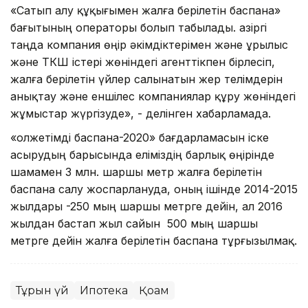
«Сатып алу құқығымен жалға берілетін баспана»
бағытының операторы болып табылады. Қазіргі
таңда компания өңір әкімдіктерімен және Құрылыс
және ТКШ істері жөніндегі агенттікпен бірлесіп,
жалға берілетін үйлер салынатын жер телімдерін
анықтау және еншілес компаниялар құру жөніндегі
жұмыстар жүргізуде», - делінген хабарламада.
«Қолжетімді баспана-2020» бағдарламасын іске
асырудың барысында еліміздің барлық өңірінде
шамамен 3 млн. шаршы метр жалға берілетін
баспана салу жоспарлануда, оның ішінде 2014-2015
жылдары -250 мың шаршы метрге дейін, ал 2016
жылдан бастап жыл сайын 500 мың шаршы
метрге дейін жалға берілетін баспана тұрғызылмақ.
Тұрғын үй
Ипотека
Қоғам