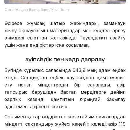
Фото: Мақсат Шағырбаев/ Kazinform
Әсіресе жұмсақ шатыр жабындары, заманауи
жылу оқшаулағыш материалдар мен күрделі әрлеу
өнімдері сырттан жеткізіледі. Тәуелділікті азайту
үшін жаңа өндірістер іске қосылмақ.
Қауіпсіздік пен кадр даярлау
Бүгінде құрылыс саласында 643,8 мың адам еңбек
етеді. Сондықтан еңбек қауіпсіздігін қамтамасыз
ету негізгі міндеттердің бірі саналады. Қазір
тапсырыс берушіден бастап мердігерге дейінгі
барлық кезеңді қамтитын бірыңғай бақылау
әдістемесі әзірленіп жатыр.
Сонымен қатар өндірістегі жазатайым оқиғалардан
міндетті сақтандыру жүйесі кеңейіп келеді. Қазір 119