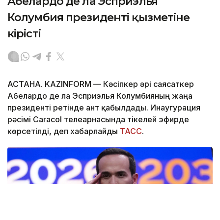
Абелардо де ла Эсприэлья
Колумбия президенті қызметіне
кірісті
АСТАНА. KAZINFORM —
Кәсіпкер әрі саясаткер
Абелардо де ла Эсприэлья Колумбияның жаңа
президенті ретінде ант қабылдады. Инаугурация
рәсімі Caracol телеарнасында тікелей эфирде
көрсетілді, деп хабарлайды
ТАСС
.