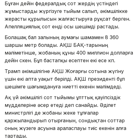
Бұған дейін федералдық сот жердің үстіндегі
жұмыстарды жүргізуге тыйым салып, әкімшілікке
жерасты құрылысын жалғастыруға рұқсат берген.
Апелляциялық сот енді осы шешімді растады.
Болашақ бал залының аумағы шамамен 8 360
шаршы метр болады. АҚШ БАҚ-тарының
мәліметінше, жобаның құны 400 миллион долларға
дейін өскен. Бұл бастапқы есептен екі есе көп.
Трамп әкімшілігіне АҚШ Жоғарғы сотына жүгіну
үшін екі апта уақыт берілді. АҚШ президенті бұл
шешімге шағымдануға ниетті екенін мәлімдеді.
Ақ үй әкімшілігі сот тыйымы ұлттық қауіпсіздік
мүдделеріне әсер етеді деп санайды. Әділет
министрлігі де жобаны жеке тұлғалар
қаржыландырып отырғанын, сондықтан соттар
оның жүзеге асуына араласпауы тиіс екенін алға
тартады.