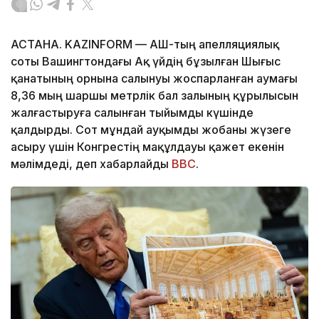
АСТАНА. KAZINFORM — АҚШ-тың апелляциялық
соты Вашингтондағы Ақ үйдің бұзылған Шығыс
қанатының орнына салынуы жоспарланған аумағы
8,36 мың шаршы метрлік бал залының құрылысын
жалғастыруға салынған тыйымды күшінде
қалдырды. Сот мұндай ауқымды жобаны жүзеге
асыру үшін Конгрестің мақұлдауы қажет екенін
мәлімдеді, деп хабарлайды
BBC
.