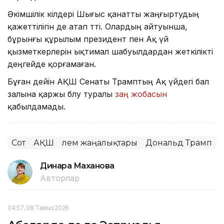
Әкімшілік өкілдері Шығыс қанатты жаңғыртудың
қажеттілігін де атап өтті. Олардың айтуынша,
бұрынғы құрылым президент пен Ақ үй
қызметкерлерін ықтимал шабуылдардан жеткілікті
деңгейде қорғамаған.
Бұған дейін АҚШ Сенаты Трамптың Ақ үйдегі бал
залына қаржы бөлу туралы
заң жобасын
қабылдамады.
Сот
АҚШ
Әлем жаңалықтары
Дональд Трамп
Динара Маханова
Авторлар
04:57, 08 Тамыз 2026