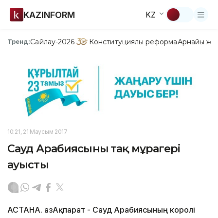
KAZINFORM
KZ
Сайлау-2026
Конституциялық реформа
Арнайы жо
Тренд:
10:21, 21 Маусым 2017
Сауд Арабиясының тақ мұрагері
ауысты
АСТАНА. ҚазАқпарат - Сауд Арабиясының королі