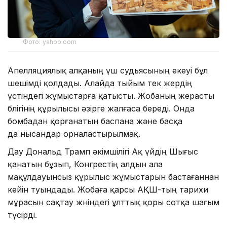
Фото: yahoo.com
Апелляциялық алқаның үш судьясының екеуі бұл
шешімді қолдады. Алайда тыйым тек жердің
үстіндегі жұмыстарға қатысты. Жобаның жерасты
бөлігінің құрылысы әзірге жалғаса береді. Онда
бомбадан қорғанатын баспана және басқа
да нысандар орналастырылмақ.
Дау Дональд Трамп әкімшілігі Ақ үйдің Шығыс
қанатын бұзып, Конгрестің алдын ала
мақұлдауынсыз құрылыс жұмыстарын бастағаннан
кейін туындады. Жобаға қарсы АҚШ-тың тарихи
мұрасын сақтау жөніндегі ұлттық қоры сотқа шағым
түсірді.