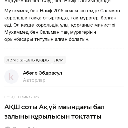
Абдул-Азиз бен Сауд бен Наиф тағайындалды.
Мухаммед бен Наиф 2015 жылы көктемде Сальман
корольдік таққа отырғанда, тақ мұрагері болған
еді. Ол кезде корольдің ұлы, қорғаныс министрі
Мухаммед бен Сальман тақ мұрагерінің
орынбасары титулын алған болатын.
Әлем жаңалықтары
Әлем
Ақбөпе Әбдрасул
Авторлар
05:19, 08 Тамыз 2026
АҚШ соты Ақ үй маңындағы бал
залының құрылысын тоқтатты