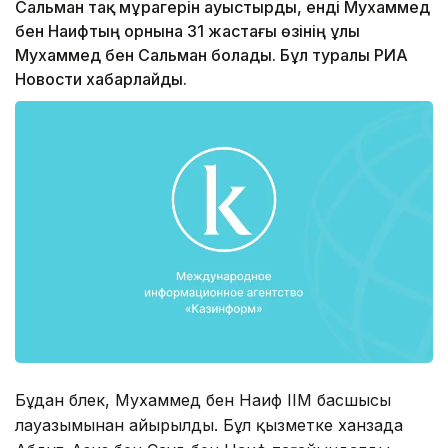
Сальман тақ мұрагерін ауыстырды, енді Мухаммед
бен Наифтың орнына 31 жастағы өзінің ұлы
Мухаммед бен Сальман болады. Бұл туралы РИА
Новости хабарлайды.
Бұдан бөлек, Мухаммед бен Наиф ІІМ басшысы
лауазымынан айырылды. Бұл қызметке ханзада