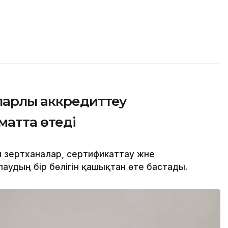
парлы аккредиттеу
матта өтеді
зертханалар, сертификаттау және
аудың бір бөлігін қашықтан өте бастады.