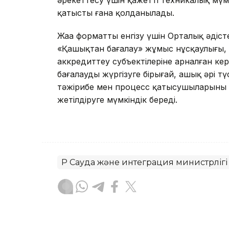
қатысты ғана қолданылады.
Жаңа форматты енгізу үшін Орталық әдіст
«Қашықтан бағалау» жұмыс нұсқаулығы,
аккредиттеу субъектілеріне арналған ке
бағалауды жүргізуге бірыңғай, ашық әрі тү
тәжірибе мен процесс қатысушыларының 
жетілдіруге мүмкіндік береді.
ҚР Сауда және интеграция министрлігі