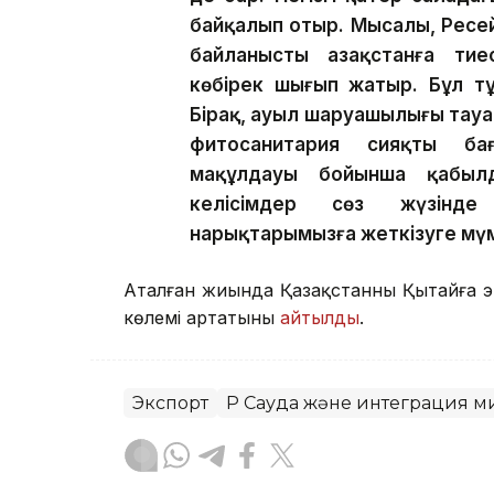
байқалып отыр. Мысалы, Ресе
байланысты Қазақстанға тие
көбірек шығып жатыр. Бұл тұ
Бірақ, ауыл шаруашылығы тауа
фитосанитария сияқты бағ
мақұлдауы бойынша қабыл
келісімдер сөз жүзінде
нарықтарымызға жеткізуге мүмк
Аталған жиында Қазақстанның Қытайға
көлемі артатыны
айтылды
.
Экспорт
ҚР Сауда және интеграция м