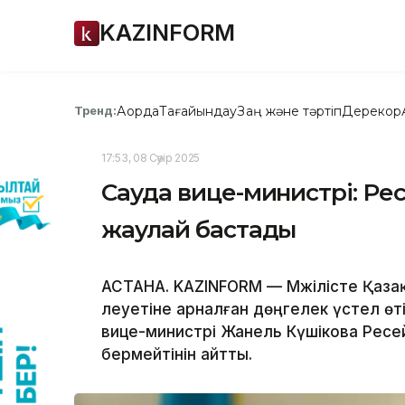
KAZINFORM
Ақорда
Тағайындау
Заң және тәртіп
Дерекқор
Тренд:
17:53, 08 Сәуір 2025
Сауда вице-министрі: Рес
жаулай бастады
АСТАНА. KAZINFORM — Мәжілісте Қаз
әлеуетіне арналған дөңгелек үстел ө
вице-министрі Жанель Күшікова Ресей
бермейтінін айтты.