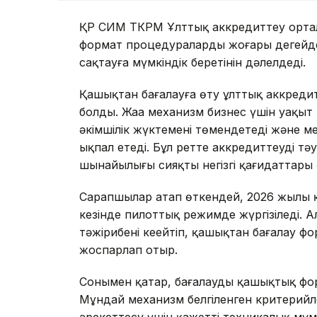
ҚР СИМ ТКРМ Ұлттық аккредиттеу орталы
формат процедуралардың жоғары деңгейдег
сақтауға мүмкіндік беретінін дәлелдеді.
Қашықтан бағалауға өту ұлттық аккредитт
болды. Жаңа механизм бизнес үшін уақ
әкімшілік жүктемені төмендетеді және м
ықпал етеді. Бұл ретте аккредиттеудің тәу
шынайылығы сияқты негізгі қағидаттары ө
Сарапшылар атап өткендей, 2026 жылы қ
кезінде пилоттық режимде жүргізіледі. 
тәжірибені кеңейтіп, қашықтан бағалау 
жоспарлап отыр.
Сонымен қатар, бағалауды қашықтық фор
Мұндай механизм белгіленген критерийл
әрекеттесу үшін қажетті техникалық мүмк