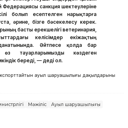
й Федерациясы санкция шектеулеріне
сілі болып есептелген нарықтарға
ста, әрине, бізге бәсекелесу керек.
рының басты ерекшелігі ветеринария,
ыттардағы келісімдер екіжақтың
данатынында. Әйтпесе қолда бар
 өз тауарларымызды көздеген
індік береді, — деді ол.
 экспорттайтын ауыл шаруашылығы дақылдарының
инистрлігі
Мәжіліс
Ауыл шаруашылығы