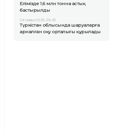
Елімізде 1,6 млн тонна астық
бастырылды
04 тамыз 2026, 09:45
Түркістан облысында шаруаларға
арналған оқу орталығы құрылады