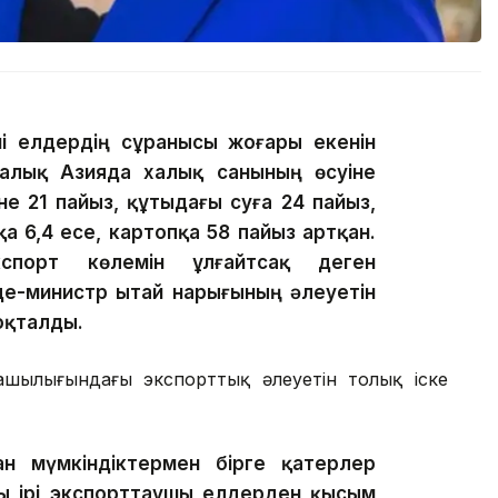
ші елдердің сұранысы жоғары екенін
алық Азияда халық санының өсуіне
е 21 пайыз, құтыдағы суға 24 пайыз,
қа 6,4 есе, картопқа 58 пайыз артқан.
кспорт көлемін ұлғайтсақ деген
е-министр Қытай нарығының әлеуетін
тоқталды.
уашылығындағы экспорттық әлеуетін толық іске
н мүмкіндіктермен бірге қатерлер
ағы ірі экспорттаушы елдерден қысым