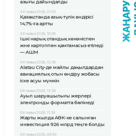
азығы дайындалды
04 тамыз 2026, 21:00
Қазақстанда азық-түлік өндірісі
14,7%-ға артты
04 тамыз 2026, 15:06
Ішкі нарық отандық көкөніспен
және картоппен қамтамасыз етіледі
— АШМ
04 тамыз 2026, 12:36
Alatau City-де майлы дақылдардан
авиациялық отын өндіру жобасы
іске асуы мүмкін
04 тамыз 2026, 12:34
Ауыл шаруашылығы жерлері
электронды форматта бөлінеді
04 тамыз 2026, 11:34
Жарты жылда АӨК-ке салынған
инвестиция 926 млрд теңге болды
04 тамыз 2026, 09:54