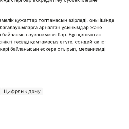
емелік құжаттар топтамасын әзірледі, оның ішінде
 бағалаушыларға арналған ұсынымдар және
рі байланыс сауалнамасы бар. Бұл қашықтан
сінікті тәсілді қамтамасыз етуге, сондай-ақ іс-
кері байланысын ескере отырып, механизмді
Цифрлық даму