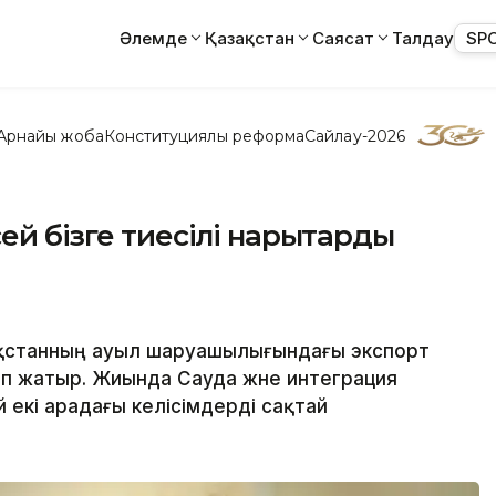
Әлемде
Қазақстан
Саясат
Талдау
SP
Арнайы жоба
Конституциялық реформа
Сайлау-2026
ей бізге тиесілі нарықтарды
ақстанның ауыл шаруашылығындағы экспорт
тіп жатыр. Жиында Сауда және интеграция
 екі арадағы келісімдерді сақтай