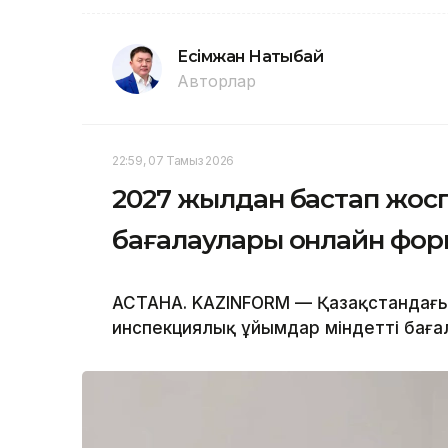
Есімжан Нақтыбай
Авторлар
22:59, 07 Тамыз 2026
2027 жылдан бастап жос
бағалаулары онлайн фор
АСТАНА. KAZINFORM — Қазақстандағы 
инспекциялық ұйымдар міндетті бағал