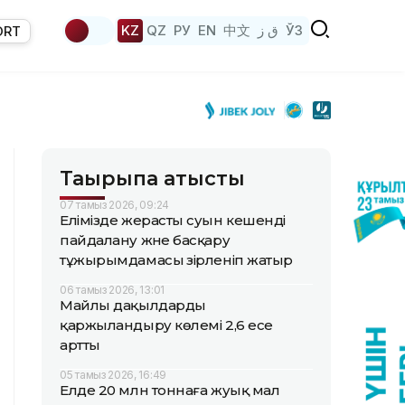
KZ
QZ
РУ
EN
中文
ق ز
ЎЗ
ORT
Тақырыпқа қатысты
07 тамыз 2026, 09:24
Елімізде жерасты суын кешенді
пайдалану және басқару
тұжырымдамасы әзірленіп жатыр
06 тамыз 2026, 13:01
Майлы дақылдарды
қаржыландыру көлемі 2,6 есе
артты
05 тамыз 2026, 16:49
Елде 20 млн тоннаға жуық мал