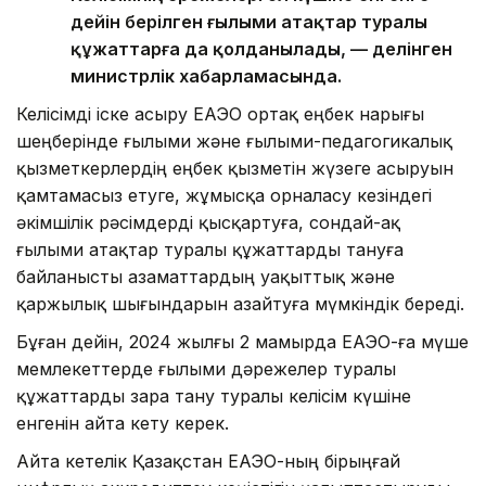
дейін берілген ғылыми атақтар туралы
құжаттарға да қолданылады, — делінген
министрлік хабарламасында.
Келісімді іске асыру ЕАЭО ортақ еңбек нарығы
шеңберінде ғылыми және ғылыми-педагогикалық
қызметкерлердің еңбек қызметін жүзеге асыруын
қамтамасыз етуге, жұмысқа орналасу кезіндегі
әкімшілік рәсімдерді қысқартуға, сондай-ақ
ғылыми атақтар туралы құжаттарды тануға
байланысты азаматтардың уақыттық және
қаржылық шығындарын азайтуға мүмкіндік береді.
Бұған дейін, 2024 жылғы 2 мамырда ЕАЭО-ға мүше
мемлекеттерде ғылыми дәрежелер туралы
құжаттарды өзара тану туралы келісім күшіне
енгенін айта кету керек.
Айта кетелік Қазақстан ЕАЭО-ның бірыңғай