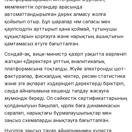
мемлекеттік органдар арасында
автоматтандырылған дерек алмасу жолға
қойылып отыр. Бұл шаралар өнім сапасы мен
қауіпсіздігін арттырып қана қоймай, тұтынушы
құқықтарын қорғауға және нарықтың ашықтығын
қамтамасыз етуге бағытталған.
Сондай-ақ, вице-министр қазіргі уақытта әзірленіп
жатқан «Деректер» ұлттық аналитикалық
платформасына тоқталды. Жүйе электронды шот-
фактуралар, фискалдық чектер, ресми статистика
және өзге ақпарат көздеріндегі деректерді біріктіріп,
сауда айналымына кешенді талдау жасауға
мүмкіндік береді. Ол сәйкестік сертификаттарының
қолданылуын бақылап, өңірлік баға динамикасын
саралап, нарықтағы бұрмалаушылықтар мен
заңсыз схемаларды анықтауға бағытталған.
Нүсіпов заңсыз тауар айналымымен күресте