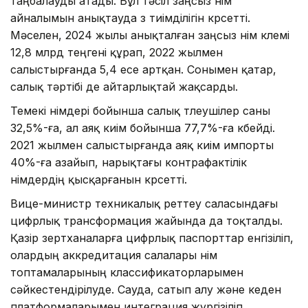
таңбалауды атады. Бұл тәсіл заңсыз өнім
айналымын анықтауда өз тиімділігін көрсетті.
Мәселен, 2024 жылы анықталған заңсыз өнім көлемі
12,8 млрд теңгені құрап, 2022 жылмен
салыстырғанда 5,4 есе артқан. Сонымен қатар,
салық тәртібі де айтарлықтай жақсарды.
Темекі өнімдері бойынша салық төлеушілер саны
32,5%-ға, ал аяқ киім бойынша 77,7%-ға көбейді.
2021 жылмен салыстырғанда аяқ киім импорты
40%-ға азайып, нарықтағы контрафактілік
өнімдердің қысқарғанын көрсетті.
Вице-министр техникалық реттеу саласындағы
цифрлық трансформация жайында да тоқталды.
Қазір зертханаларға цифрлық паспорттар енгізіліп,
олардың аккредитация салалары өнім
топтамаларының классификаторларымен
сәйкестендірілуде. Сауда, сатып алу және кеден
платформаларымен интеграция жүргізіліп,