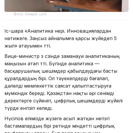
Фото: freepik.com
Іс-шара «Аналитика өнері. Инновациялардан
нәтижеге. Заңсыз айналымға қарсы жүйедегі 5
жыл» атауымен өтті.
Вице-министр өз сөзінде заманауи аналитиканың
маңызын атап өтті. Бүгінде аналитика —
басқарушылық шешімдер қабылдаудағы басты
құралдардың бірі. Ол тәуекелдерді бағалап,
дәлелді мемлекеттік саясат қалыптастыруға
мүмкіндік береді. Қазақстан нақты әрі сенімді
деректерге сүйеніп, цифрлық шешімдерді жүйелі
түрде енгізіп келеді.
Нүсіпов елімізде жүзеге асып жатқан негізгі
бастамалардың бірі ретінде міндетті цифрлық