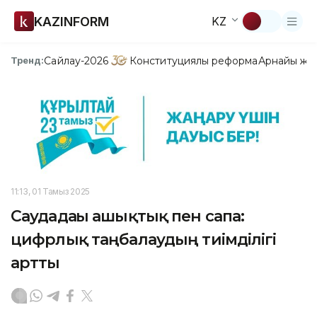
KAZINFORM
KZ
Сайлау-2026
Конституциялық реформа
Арнайы жо
Тренд:
11:13, 01 Тамыз 2025
Саудадағы ашықтық пен сапа:
цифрлық таңбалаудың тиімділігі
артты