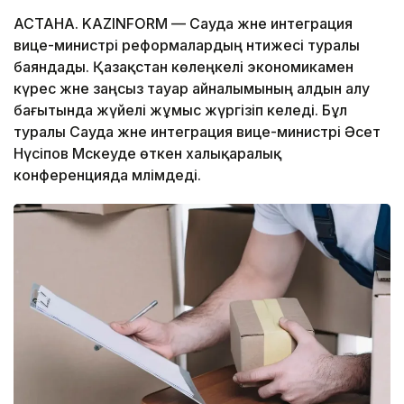
АСТАНА. KAZINFORM — Сауда және интеграция
вице-министрі реформалардың нәтижесі туралы
баяндады. Қазақстан көлеңкелі экономикамен
күрес және заңсыз тауар айналымының алдын алу
бағытында жүйелі жұмыс жүргізіп келеді. Бұл
туралы Сауда және интеграция вице-министрі Әсет
Нүсіпов Мәскеуде өткен халықаралық
конференцияда мәлімдеді.