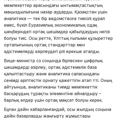
мемлекеттер арасындағы ынтымақтастықтың
маңыздылығына назар аударды. Қазақстан үшін
аналитика — тек бір ведомствоға тиесілі құрал
емес, бүкіл Еуразиялық экономикалық одақ
шеңберіндегі ортақ шешімдер қабылдаудың негізі
болуы тиіс. Осы ретте, Ұлттық ғылыми құзыреттер
орталығының ортақ стандарттар мен
әдістемелерді әзірлеудегі рөлі ерекше аталды.
Вице-министр сөз соңында бірлескен цифрлық
шешімдерді әзірлеу, ортақ әдістемелік база
қалыптастыру және аналитика саласындағы
сенімді әріптестік орнату қажеттігін атап өтті. Оның
айтуынша, аналитиканы тиімді мемлекеттік
басқарудың тұрақты элементіне айналдыру –
барлық елдер үшін ортақ мақсат болуы керек.
Бұған дейін хабарланғандай, осы жылдың соңына
дейін базарларды жаңғырту жұмыстары