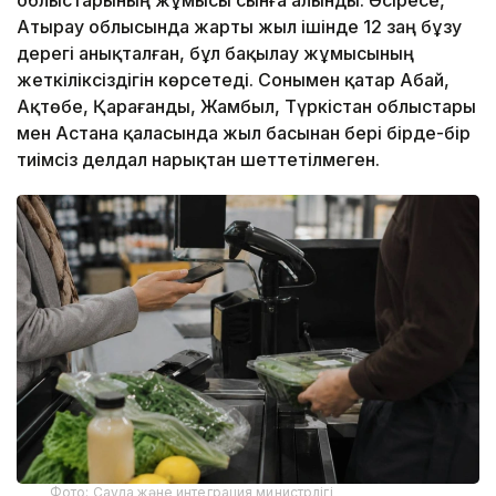
облыстарының жұмысы сынға алынды. Әсіресе,
Атырау облысында жарты жыл ішінде 12 заң бұзу
дерегі анықталған, бұл бақылау жұмысының
жеткіліксіздігін көрсетеді. Сонымен қатар Абай,
Ақтөбе, Қарағанды, Жамбыл, Түркістан облыстары
мен Астана қаласында жыл басынан бері бірде-бір
тиімсіз делдал нарықтан шеттетілмеген.
Фото: Сауда және интеграция министрлігі