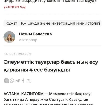
цифрлық аккредиттеу кеңістігін қалыптастыруды
ұсынған еді
.
Құжат
ҚР Сауда және интеграция министрлігі
Назым Бөлесова
Авторлар
21:24, 06 Тамыз 2026
Әлеуметтік тауарлар бағасының өсу
қарқыны 4 есе баяулады
АСТАНА. KAZINFORM — Мемлекеттік бақылау
бағытында Атырау және Солтүстік Қазақстан