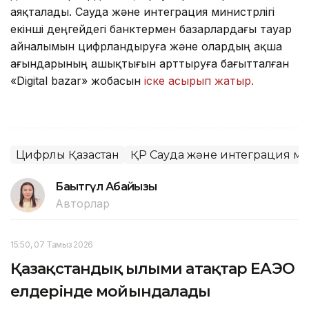
аяқталады. Сауда және интеграция министрлігі
екінші деңгейдегі банктермен базарлардағы тауар
айналымын цифрландыруға және олардың ақша
ағындарының ашықтығын арттыруға бағытталған
«Digital bazar» жобасын
іске асырып жатыр.
Цифрлық Қазақстан
ҚР Сауда және интеграция ми
Бақытгүл Абайқызы
Авторлар
15:50, 07 Тамыз 2026
Қазақстандық ғылыми атақтар ЕАЭО
елдерінде мойындалады