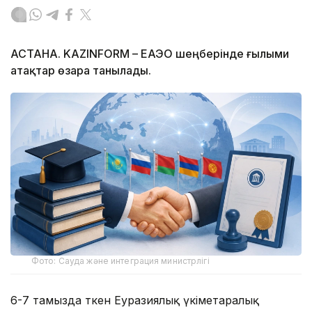
АСТАНА. KAZINFORM – ЕАЭО шеңберінде ғылыми
атақтар өзара танылады.
Фото: Сауда және интеграция министрлігі
6-7 тамызда өткен Еуразиялық үкіметаралық