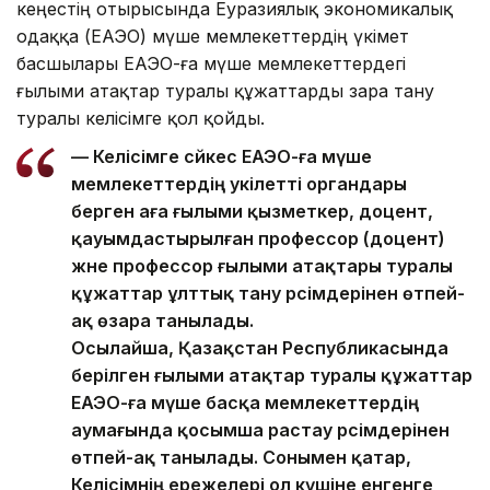
кеңестің отырысында Еуразиялық экономикалық
одаққа (ЕАЭО) мүше мемлекеттердің үкімет
басшылары ЕАЭО-ға мүше мемлекеттердегі
ғылыми атақтар туралы құжаттарды өзара тану
туралы келісімге қол қойды.
— Келісімге сәйкес ЕАЭО-ға мүше
мемлекеттердің уәкілетті органдары
берген аға ғылыми қызметкер, доцент,
қауымдастырылған профессор (доцент)
және профессор ғылыми атақтары туралы
құжаттар ұлттық тану рәсімдерінен өтпей-
ақ өзара танылады.
Осылайша, Қазақстан Республикасында
берілген ғылыми атақтар туралы құжаттар
ЕАЭО-ға мүше басқа мемлекеттердің
аумағында қосымша растау рәсімдерінен
өтпей-ақ танылады. Сонымен қатар,
Келісімнің ережелері ол күшіне енгенге