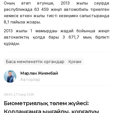
Оның атап өтуінше, 2013 жылғы сәуірде
республикада 63 459 жеңіл автомобиль тіркелген
немесе өткен жылғы тиісті кезеңмен салыстырғанда
8,1 пайызға жоғары.
2013 жылғы 1 мамырдағы жағдай бойынша жеңіл
автокөліктің қолда бары 3 671,7 мың бірлікті
құрады.
Басқа мемлекеттік органдар
Қоғам
Марлан Жиембай
Авторлар
08:00, 27 Сәуір 2026
Биометриялық төлем жүйесі:
Қолданғанға ыңғайлы, қорғалуы