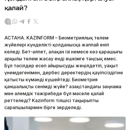
қалай?
АСТАНА. KAZINFORM – Биометриялық төлем
жүйелері күнделікті қолданысқа жаппай еніп
келеді. Бет-әлпет, алақан ізі немесе көз қарашығы
арқылы төлем жасау енді ешкімге таңсық емес.
Бұл тәсілдер есеп айырысуды жеңілдетіп, уақыт
үнемдегенімен, дербес деректердің қауіпсіздігіне
қатысты күмәнді күшейтеді. Биометрия
қаншалықты сенімді жүйе? Қазақстандағы заңнама
мен әлемдік тәжірибеде бұл мәселе қалай
реттеледі? Kazinform тілшісі тақырыпты
сарапшылармен бірге зерделеді.