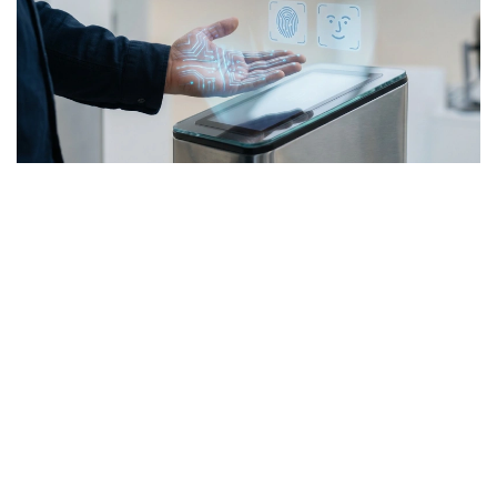
Фото: Kazinform / ЖИ көмегімен жасалды
Жалпы, соңғы жылдары елде қолма-қол ақшасыз
төлем үлесі айтарлықтай артты. Бірқатар банктер
бет-әлпетті тану және алақанды сканерлеу арқылы
төлем жүргізетін жүйелерді іске қосты. Мұндай
шешімдер, ең алдымен, жылдамдық пен
ыңғайлылыққа бағытталған: карта ұмыт қалса да,
телефон өшіп тұрса да төлем жасауға мүмкіндік
бар. Алайда технология дамыған сайын қауіпсіздік