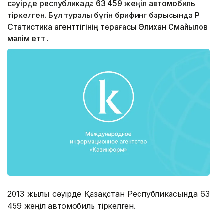
сәуірде республикада 63 459 жеңіл автомобиль
тіркелген. Бұл туралы бүгін брифинг барысында ҚР
Статистика агенттігінің төрағасы Әлихан Смайылов
мәлім етті.
2013 жылғы сәуірде Қазақстан Республикасында 63
459 жеңіл автомобиль тіркелген.