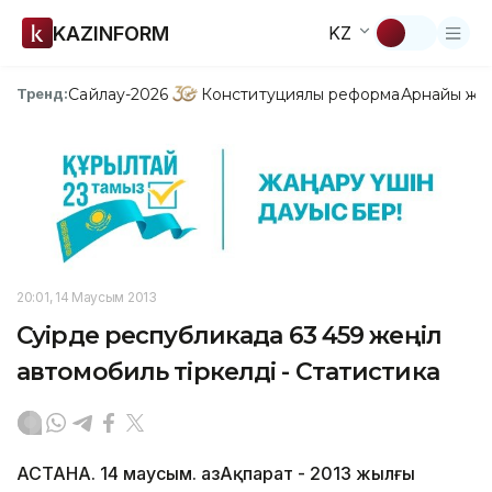
KAZINFORM
KZ
Сайлау-2026
Конституциялық реформа
Арнайы жо
Тренд:
20:01, 14 Маусым 2013
Сәуірде республикада 63 459 жеңіл
автомобиль тіркелді - Статистика
АСТАНА. 14 маусым. ҚазАқпарат - 2013 жылғы