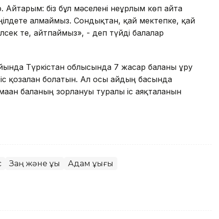
. Айтарым: біз бұл мәселені неғұрлым көп айта
еңілдете алмаймыз. Сондықтан, қай мектепке, қай
білсек те, айтпаймыз», - деп түйді балалар
айында Түркістан облысында 7 жасар баланы ұру
с қозғалған болатын. Ал осы айдың басында
аған баланың зорлануы туралы іс аяқталғанын
с
Заң және құқық
Адам құқығы