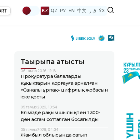
KZ
QZ
РУ
EN
中文
ق ز
ЎЗ
ORT
Тақырыпқа қатысты
06 тамыз 2026, 11:16
Прокуратура балалардың
құқықтарын қорғауға арналған
«Саналы ұрпақ» цифрлық жобасын
іске қосты
05 тамыз 2026, 13:54
Елімізде рақымшылықпен 1 300-
ден астам сотталған босатылды
05 тамыз 2026, 04:34
Жамбыл облысында сатып