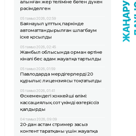
алынған жер теліміне бөтен дүкен
рәсімделген
05 тамыз 2026, 02:59
Баянауыл ұлттық паркінде
автоматтандырылған шлагбаум
іске қосылды
05 тамыз 2026, 02:45
Жамбыл облысында орман өртіне
кінәлі бес адам жауапқа тартылды
05 тамыз 2026, 01:59
Павлодарда мердігерлердің 20
құрылыс лицензиясы тоқтатылды
05 тамыз 2026, 01:41
Өскемендегі хоккейші өлімі:
кассациялық сот үкімді өзгеріссіз
қалдырды
04 тамыз 2026, 09:09
20-дан астам стример заңсыз
контент таратқаны үшін жауапқа