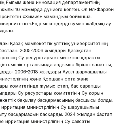
нің Ғылым және инновация департаментінің
 жылғы 16 мамырда дүниеге келген. Ол Әл-Фараби
верситетін «Химия» мамандығы бойынша,
университетін «Елді мекендерді сумен жабдықтау
даған.
ағы Қазақ мемлекеттік ұлттық университетінің
бастаған. 2005-2006 жылдары Қазақстан
лігінің Су ресурстары комитетіне қарасты
стемелік орталығында алдымен бірінші санатты,
тқарды. 2006-2018 жылдары Ауыл шаруашылығы
министрлігінің және Қоршаған орта және
тары комитетінде жұмыс істеп, бас сарапшы
жылдары Су ресурстары комитетінің Су қорын
лекеттік бақылау басқармасының басшысы болды.
ирригация министрлігінің Су шаруашылығы
ыту басқармасын басқарды. 2024 жылдан бастап
е ирригация министрлігінің Су саясаты