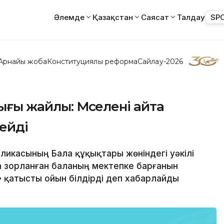
Әлемде
Қазақстан
Саясат
Талдау
SP
Арнайы жоба
Конституциялық реформа
Сайлау-2026
ығы жайлы: Мәселені айта
ейді
бликасының Бала құқықтары жөніндегі уәкілі
а зорланған баланың мектепке барғанын
 қатысты ойын білдірді деп хабарлайды