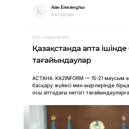
Аян Бекенұлы
Авторлар
12:02, 21 Маусым 2026
Қазақстанда апта ішінде
тағайындаулар
АСТАНА. KAZINFORM — 15-21 маусым а
басқару жүйесі мен өңірлерінде бірқа
осы аптадағы негізгі тағайындауларғ