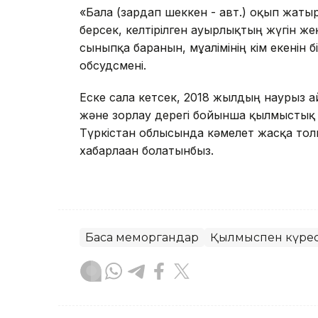
«Бала (зардап шеккен - авт.) оқып жатыр
берсек, келтірілген ауырлықтың жүгін ж
сыныпқа барғанын, мұғалімінің кім екенін 
обсудсмені.
Еске сала кетсек, 2018 жылдың наурыз 
және зорлау дерегі бойынша қылмыстық і
Түркістан облысында кәмелет жасқа толм
хабарлаған болатынбыз.
Басқа меморгандар
Қылмыспен күре