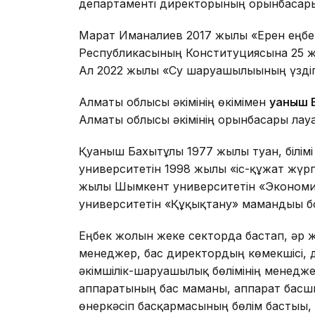
департаменті директорының орынбасары 
Марат Иманалиев 2017 жылы «Ерен еңбег
Республикасының Конституциясына 25 ж
Ал 2022 жылы «Су шаруашылығының үздігі
Алматы облысы әкімінің өкімімен
Қуаныш
Алматы облысы әкімінің орынбасары ла
Қуаныш Бахытұлы 1977 жылы туған, білімі 
университетін 1998 жылы «іс-құжат жүрг
жылы Шымкент университетін «Экономика
университетін «Құқықтану» мамандығы бо
Еңбек жолын жеке секторда бастап, әр
менеджер, бас директордың көмекшісі,
әкімшілік-шаруашылық бөлімінің менедже
аппаратының бас маманы, аппарат басш
өнеркәсіп басқармасының бөлім бастығы