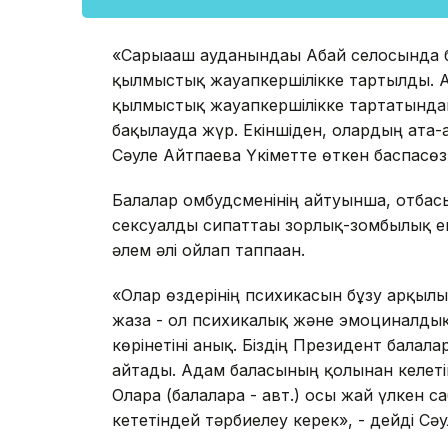
«Сарыағаш ауданындағы Абай селосында бо
қылмыстық жауапкершілікке тартылды. Ал
қылмыстық жауапкершілікке тартатындай 
бақылауда жүр. Екіншіден, олардың ата-
Сәуле Айтпаева Үкіметте өткен баспасө
Балалар омбудсменінің айтуынша, отбас
сексуалды сипаттағы зорлық-зомбылық е
әлем әлі ойлап таппаған.
«Олар өздерінің психикасын бұзу арқылы
жаза - ол психикалық және эмоциналдық
көрінетіні анық. Біздің Президент балалар
айтады. Адам баласының қолынан келетін 
Оларға (балаларға - авт.) осы жай үлкен 
кететіндей тәрбиелеу керек», - дейді Сә