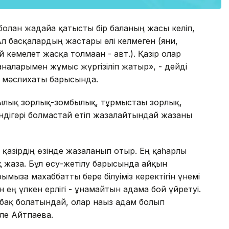
лған жағдайға қатысты бір баланың жасы келіп,
 басқалардың жастары әлі келмеген (яғни,
кәмелет жасқа толмаған - авт.). Қазір олар
аналарымен жұмыс жүргізіліп жатыр», - дейді
з мәслихаты барысында.
ылық зорлық-зомбылық, тұрмыстағы зорлық,
ндігәрі болмастай етіп жазалайтындай жазаны
 қазірдің өзінде жазаланып отыр. Ең қаһарлы
 жаза. Бұл өсу-жетілу барысында айқын
ымызға махаббатты бере білуіміз керектігін үнемі
ең үлкен ерлігі - ұнамайтын адамға бой үйретуі.
сабақ болатындай, олар нағыз адам болып
уле Айтпаева.