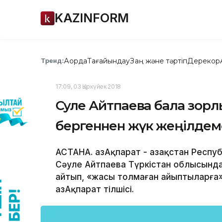
KAZINFORM
Ақорда
Тағайындау
Заң және тәртіп
Дерекқор
Тренд:
17:09, 03 Қыркүйек 2018
Сәуле Айтпаева бала зорл
бергеннен жүк жеңілдем
АСТАНА. ҚазАқпарат - Қазақстан Респу
Сәуле Айтпаева Түркістан облысынд
айтып, «жасы толмаған айыптыларға»
ҚазАқпарат тілшісі.