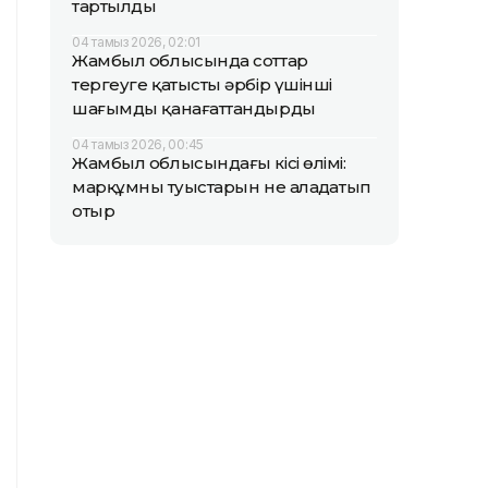
тартылды
04 тамыз 2026, 02:01
Жамбыл облысында соттар
тергеуге қатысты әрбір үшінші
шағымды қанағаттандырды
04 тамыз 2026, 00:45
Жамбыл облысындағы кісі өлімі:
марқұмның туыстарын не алаңдатып
отыр