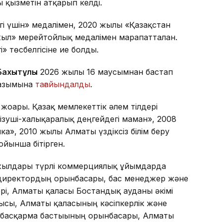
қызметін атқарып келді.
і үшін» медалімен, 2020 жылы «Қазақстан
ыл» мерейтойлық медалімен марапатталған.
» төсбелгісіне ие болды.
 Бахытұлы
2026 жылғы 16 маусымнан бастап
уазымына
тағайындалды
.
жоғары. Қазақ мемлекеттік әлем тілдері
ізуші-халықаралық деңгейдегі маман», 2008
», 2010 жылы Алматы үздіксіз білім беру
йынша бітірген.
 жылдары түрлі коммерциялық ұйымдарда
 директордың орынбасары, бас менеджер және
рі, Алматы қаласы Бостандық ауданы әкімі
ысы, Алматы қаласының кәсіпкерлік және
, басқарма бастығының орынбасары, Алматы