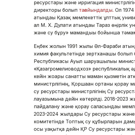
ресурстары және ирригация министрлігі
директоры болып
тағайындалды.
Ол 1974
атындағы Қазақ мемлекеттік ұлттық уни
ал М. Х. Дулати атындағы Тараз өңірлік 
және су бұру» мамандығы бойынша тәмам
Еңбек жолын 1991 жылы Әл-Фараби атынд
химия факультетінде зертханашы болып 
Республикасы Ауыл шаруашылығы министр
«Қазагромелиоводхоз» республикалық әді
кейін жоғары санатты маман қызметін а
министрлігінің, Қоршаған ортаны қорғау 
су ресурстары министрлігінің Су ресурс
лауазымына дейін көтерілді. 2018-2023 
пайдалану және қорғау саласындағы мем
2023-2024 жылдары Су ресурстары және 
комитетінде Топтық су құбырларын дам
осы уақытқа дейін ҚР Су ресурстары жән