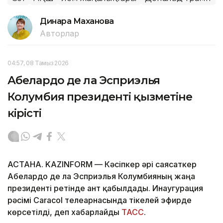
Динара Маханова
Авторлар
04:57, 08 Тамыз 2026
Абелардо де ла Эсприэлья
Колумбия президенті қызметіне
кірісті
АСТАНА. KAZINFORM —
Кәсіпкер әрі саясаткер
Абелардо де ла Эсприэлья Колумбияның жаңа
президенті ретінде ант қабылдады. Инаугурация
рәсімі Caracol телеарнасында тікелей эфирде
көрсетілді, деп хабарлайды
ТАСС
.