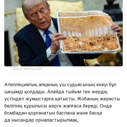
Фото: yahoo.com
Апелляциялық алқаның үш судьясының екеуі бұл
шешімді қолдады. Алайда тыйым тек жердің
үстіндегі жұмыстарға қатысты. Жобаның жерасты
бөлігінің құрылысы әзірге жалғаса береді. Онда
бомбадан қорғанатын баспана және басқа
да нысандар орналастырылмақ.