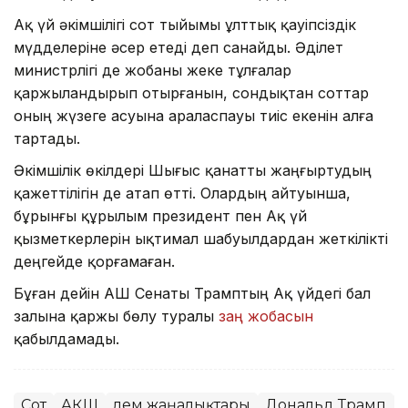
Ақ үй әкімшілігі сот тыйымы ұлттық қауіпсіздік
мүдделеріне әсер етеді деп санайды. Әділет
министрлігі де жобаны жеке тұлғалар
қаржыландырып отырғанын, сондықтан соттар
оның жүзеге асуына араласпауы тиіс екенін алға
тартады.
Әкімшілік өкілдері Шығыс қанатты жаңғыртудың
қажеттілігін де атап өтті. Олардың айтуынша,
бұрынғы құрылым президент пен Ақ үй
қызметкерлерін ықтимал шабуылдардан жеткілікті
деңгейде қорғамаған.
Бұған дейін АҚШ Сенаты Трамптың Ақ үйдегі бал
залына қаржы бөлу туралы
заң жобасын
қабылдамады.
Сот
АҚШ
Әлем жаңалықтары
Дональд Трамп