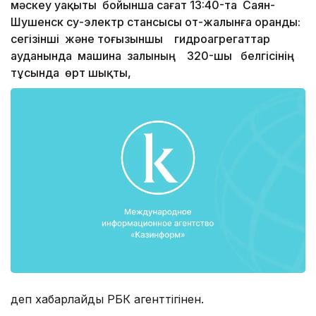
мәскеу уақыты бойынша сағат 13:40-та Саян-
Шушенск су-электр стансысы от-жалынға оранды:
сегізінші және тоғызыншы гидроагрегаттар
ауданында машина залының 320-шы белгісінің
тұсында өрт шықты,
деп хабарлайды РБК агенттігінен.