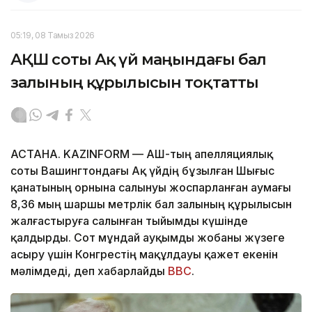
05:19, 08 Тамыз 2026
АҚШ соты Ақ үй маңындағы бал
залының құрылысын тоқтатты
АСТАНА. KAZINFORM — АҚШ-тың апелляциялық
соты Вашингтондағы Ақ үйдің бұзылған Шығыс
қанатының орнына салынуы жоспарланған аумағы
8,36 мың шаршы метрлік бал залының құрылысын
жалғастыруға салынған тыйымды күшінде
қалдырды. Сот мұндай ауқымды жобаны жүзеге
асыру үшін Конгрестің мақұлдауы қажет екенін
мәлімдеді, деп хабарлайды
BBC
.