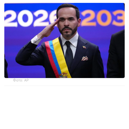
Фото: AP
— Ант етемін және Колумбияның
Конституциясы мен заңдарын адал
сақтауға халық алдында уәде беремін, —
деді мемлекет басшысы парламент
мүшелерінің қатысуымен өткен рәсімде.