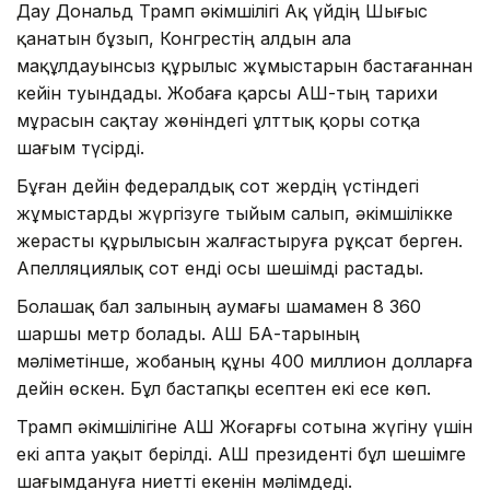
Дау Дональд Трамп әкімшілігі Ақ үйдің Шығыс
қанатын бұзып, Конгрестің алдын ала
мақұлдауынсыз құрылыс жұмыстарын бастағаннан
кейін туындады. Жобаға қарсы АҚШ-тың тарихи
мұрасын сақтау жөніндегі ұлттық қоры сотқа
шағым түсірді.
Бұған дейін федералдық сот жердің үстіндегі
жұмыстарды жүргізуге тыйым салып, әкімшілікке
жерасты құрылысын жалғастыруға рұқсат берген.
Апелляциялық сот енді осы шешімді растады.
Болашақ бал залының аумағы шамамен 8 360
шаршы метр болады. АҚШ БАҚ-тарының
мәліметінше, жобаның құны 400 миллион долларға
дейін өскен. Бұл бастапқы есептен екі есе көп.
Трамп әкімшілігіне АҚШ Жоғарғы сотына жүгіну үшін
екі апта уақыт берілді. АҚШ президенті бұл шешімге
шағымдануға ниетті екенін мәлімдеді.