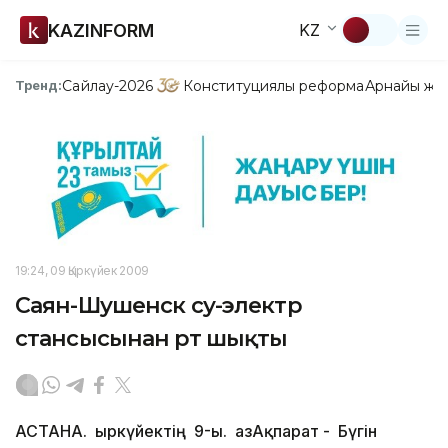
KAZINFORM
KZ
Сайлау-2026
Конституциялық реформа
Арнайы жо
Тренд:
19:24, 09 Қыркүйек 2009
Саян-Шушенск су-электр
стансысынан өрт шықты
АСТАНА. Қыркүйектің 9-ы. ҚазАқпарат - Бүгін