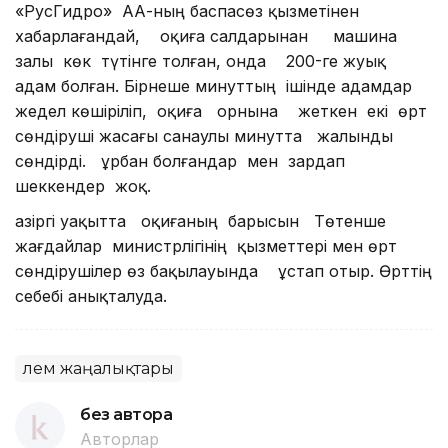
«РусГидро» ААҚ-ның баспасөз қызметінен
хабарлағандай, оқиға салдарынан машина
залы көк түтінге толған, онда 200-ге жуық
адам болған. Бірнеше минуттың ішінде адамдар
жедел көшіріліп, оқиға орнына жеткен екі өрт
сөндіруші жасағы санаулы минутта жалынды
сөндірді. Құрбан болғандар мен зардап
шеккендер жоқ.
Қазіргі уақытта оқиғаның барысын Төтенше
жағдайлар министрлігінің қызметтері мен өрт
сөндірушілер өз бақылауында ұстап отыр. Өрттің
себебі анықталуда.
Әлем жаңалықтары
без автора
Авторлар