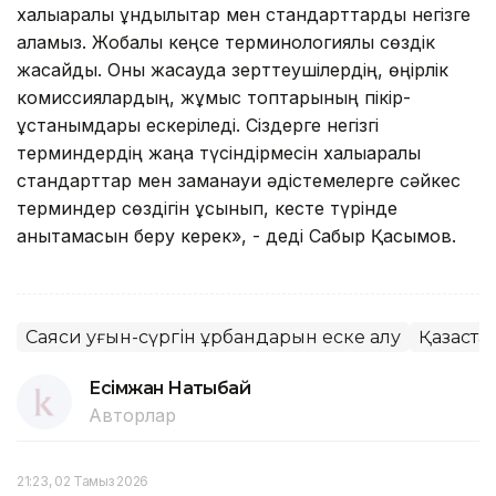
халықаралық құндылықтар мен стандарттарды негізге
аламыз. Жобалық кеңсе терминологиялық сөздік
жасайды. Оны жасауда зерттеушілердің, өңірлік
комиссиялардың, жұмыс топтарының пікір-
ұстанымдары ескеріледі. Сіздерге негізгі
терминдердің жаңа түсіндірмесін халықаралық
стандарттар мен заманауи әдістемелерге сәйкес
терминдер сөздігін ұсынып, кесте түрінде
анықтамасын беру керек», - деді Сабыр Қасымов.
Саяси қуғын-сүргін құрбандарын еске алу
Қазақста
Есімжан Нақтыбай
Авторлар
21:23, 02 Тамыз 2026