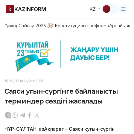
KAZINFORM
KZ
Сайлау-2026
Конституциялық реформа
Арнайы жо
Тренд:
15:32, 07 Қыркүйек 2021
Саяси қуғын-сүргінге байланысты
терминдер сөздігі жасалады
НҰР-СҰЛТАН. ҚазАқпарат – Саяси қуғын-сүргін