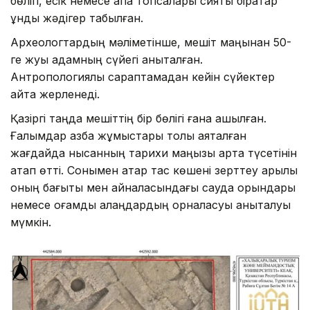
бөлігі, есік немесе қақпа топсалары сияқты бірқатар
құнды жәдігер табылған.
Археологтардың мәліметінше, мешіт маңынан 50-
ге жуық адамның сүйегі анықталған.
Антропологиялық сараптамадан кейін сүйектер
қайта жерленеді.
Қазіргі таңда мешіттің бір бөлігі ғана ашылған.
Ғалымдар қазба жұмыстары толық аяқталған
жағдайда нысанның тарихи маңызы арта түсетінін
атап өтті. Сонымен қатар тас көшені зерттеу арқылы
оның бағыты мен айналасындағы сауда орындары
немесе қоғамдық алаңдардың орналасуы анықталуы
мүмкін.