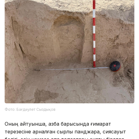
Фото: Бағдәулет Сыздықов
Оның айтуынша, қазба барысында ғимарат
терезесіне арналған сырлы панджара, сиясауыт