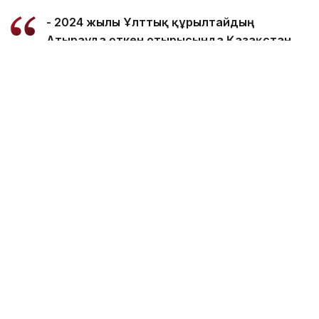
- 2024 жылы Ұлттық құрылтайдың
Атырауда өткен отырысында Қазақстан
Президенті Қасым-Жомарт Тоқаев
Маңғыстаудың бірегей жартасты
мешіттерін ЮНЕСКО-ның Дүниежүзілік
мұралар тізіміне енгізу жұмыстарын
бастауды тапсырған болатын.
Осы уақыт аралығында номинациялық
материалдарды әзірлеу бағытында
ауқымды жұмыс атқарылды. Оның
аясында ғылыми негіздемелер
дайындалып, құқықтық және
ұйымдастырушылық тұрғыдан жан-жақты
пысықталды. Былтыр ЮНЕСКО-ның бағалау
миссиясы елімізге арнайы келсе, ал
жуырда ЮНЕСКО-ның Дүниежүзілік
мұралар орталығы және Ескерткіштер мен