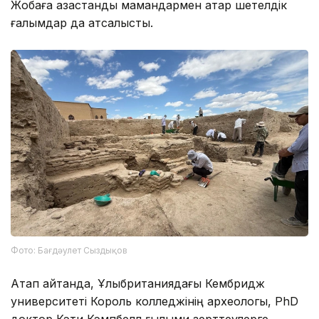
Жобаға қазақстандық мамандармен қатар шетелдік
ғалымдар да атсалысты.
Фото: Бағдәулет Сыздықов
Атап айтқанда, Ұлыбританиядағы Кембридж
университеті Король колледжінің археологы, PhD
доктор Кэти Кэмпбелл ғылыми зерттеулерге