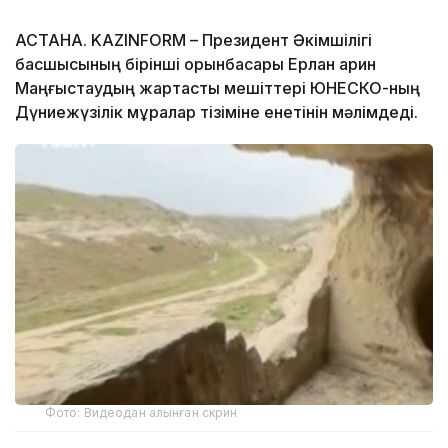
АСТАНА. KAZINFORM – Президент Әкімшілігі
басшысының бірінші орынбасары Ерлан Қарин
Маңғыстаудың жартасты мешіттері ЮНЕСКО-ның
Дүниежүзілік мұралар тізіміне енетінін мәлімдеді.
Фото: Видеодан алынған скрин