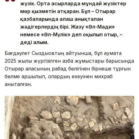
жүзік. Орта ғасырларда мұндай жүзіктер
мөр қызметін атқарған. Бұл – Отырар
қазбаларында алғаш анықталған
жәдігерлердің бірі. Жазу «Әл-Мағди»
немесе «Әл-Мүлік» деп оқылып отыр, –
деді ғалым.
Бағдәулет Сыздықовтың айтуынша, бұл аумақта
2025 жылы жүргізілген қазба жұмыстары барысында
Отырар қаласының рабад бөлігінен бірнеше тұрғын
бөлме аршылып, олардың екеуінен михраб
анықталған.