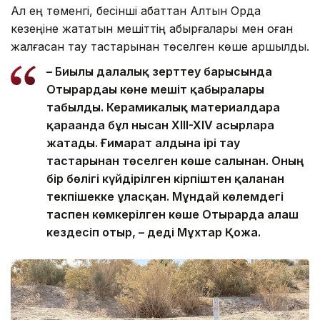
Ал ең төменгі, бесінші қабаттан Алтын Орда
кезеңіне жататын мешіттің қабырғалары мен оған
жалғасқан тау тастарынан төселген көше аршылды.
– Биылғы далалық зерттеу барысында
Отырардағы көне мешіт қабырғалары
табылды. Керамикалық материалдарға
қарағанда бұл нысан XIII-XIV ғасырларға
жатады. Ғимарат алдына ірі тау
тастарынан төселген көше салынған. Оның
бір бөлігі күйдірілген кірпіштен қаланған
текпішекке ұласқан. Мұндай көлемдегі
таспен көмкерілген көше Отырарда алғаш
кездесіп отыр, – деді Мұхтар Қожа.