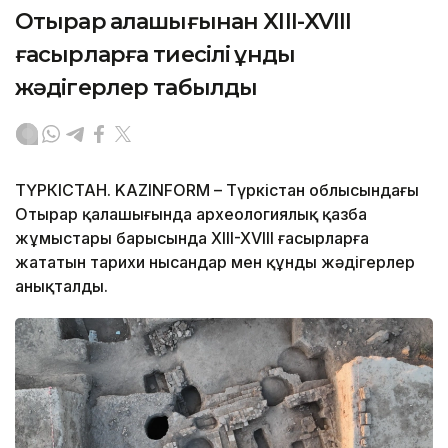
Отырар қалашығынан XIII-XVIII
ғасырларға тиесілі құнды
жәдігерлер табылды
ТҮРКІСТАН. KAZINFORM – Түркістан облысындағы
Отырар қалашығында археологиялық қазба
жұмыстары барысында XIII-XVIII ғасырларға
жататын тарихи нысандар мен құнды жәдігерлер
анықталды.