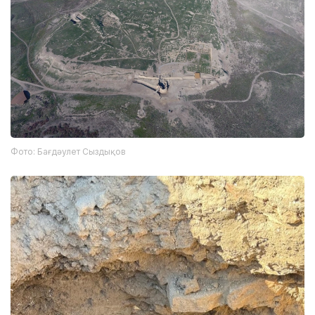
Фото: Бағдәулет Сыздықов