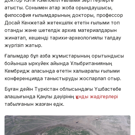
қатысты. Сонымен қатар жоба орындаушысы,
философия ғылымдарының докторы, профессор
Досай Кенжетай жетекшілік ететін ғылыми топ
отандық және шетелдік архив материалдарын
жинақтап, кешенді тарихи-археологиялық талдау
жүргізіп жатыр.
Ғалымдар бұл қазба жұмыстарының қорытындысы
бойынша қыркүйек айында Ұлыбританияның
Кембридж қаласында өтетін халықаралық ғылыми
конференцияда таныстыруды жоспарлап отыр.
Бұған дейін Түркістан облысындағы Үшбастөбе
қалашығында Қаңлы дәуірінің
құнды жәдігерлері
табылғанын жазған едік.