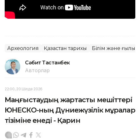
Археология
Қазақстан тарихы
Білім және ғылым
Сәбит Тастанбек
Авторлар
22:00, 20 Шілде 2026
Маңғыстаудың жартасты мешіттері
ЮНЕСКО-ның Дүниежүзілік мұралар
тізіміне енеді - Қарин