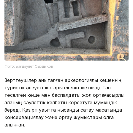
Фото: Бағдәулет Сыздықов
Зерттеушілер анықталған археологиялық кешеннің
туристік әлеуеті жоғары екенін жеткізді. Тас
төселген көше мен баспалдақты жол ортағасырлық
қаланың сәулеттік келбетін көрсетуге мүмкіндік
береді. Қазіргі уақытта нысанды сақтау мақсатында
консервациялау және қорғау жұмыстары қолға
алынған.