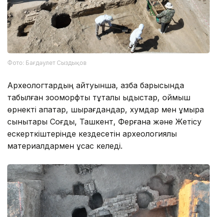
Фото: Бағдәулет Сыздықов
Археологтардың айтуынша, қазба барысында
табылған зооморфты тұтқалы ыдыстар, оймыш
өрнекті қақпақтар, шырағдандар, хумдар мен құмыра
сынықтары Соғды, Ташкент, Ферғана және Жетісу
ескерткіштерінде кездесетін археологиялық
материалдармен ұқсас келеді.