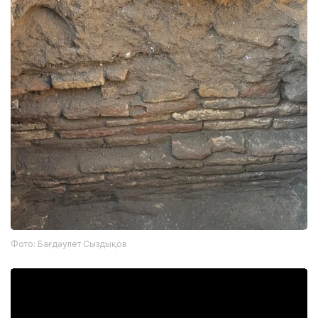
Фото: Бағдәулет Сыздықов