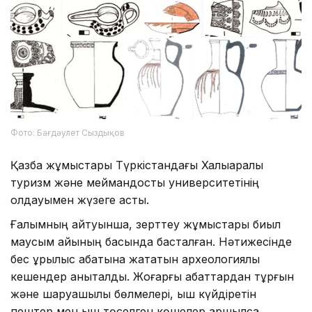
Фото: Бағдәулет Сыздықов
Қазба жұмыстары Түркістандағы Халықаралық
туризм және меймандостық университетінің
қолдауымен жүзеге асты.
Ғалымның айтуынша, зерттеу жұмыстары биыл
маусым айының басында басталған. Нәтижесінде
бес құрылыс қабатына жататын археологиялық
кешендер анықталды. Жоғарғы қабаттардан тұрғын
және шаруашылық бөлмелері, қыш күйдіретін
пештер мен қыш төселген көшелер аршылса,