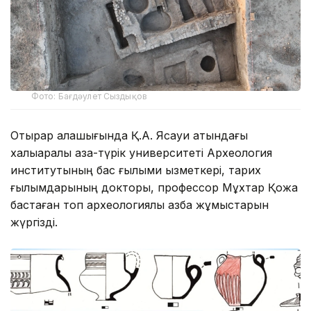
Фото: Бағдәулет Сыздықов
Отырар қалашығында Қ.А. Ясауи атындағы
халықаралық қазақ-түрік университеті Археология
институтының бас ғылыми қызметкері, тарих
ғылымдарының докторы, профессор Мұхтар Қожа
бастаған топ археологиялық қазба жұмыстарын
жүргізді.