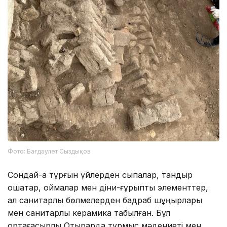
Фото: Бағдәулет Сыздықов
Сондай-ақ тұрғын үйлерден сыпалар, тандыр
ошақтар, қоймалар мен діни-ғұрыптық элементтер,
ал санитарлық бөлмелерден бадраб шұңқырлары
мен санитарлық керамика табылған. Бұл
ортағасырлық Отырарда тұрмыс мәдениеті мен