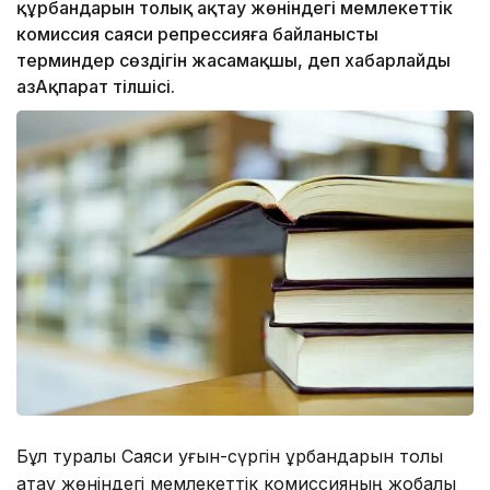
құрбандарын толық ақтау жөніндегі мемлекеттік
комиссия саяси репрессияға байланысты
терминдер сөздігін жасамақшы, деп хабарлайды
ҚазАқпарат тілшісі.
Бұл туралы Саяси қуғын-сүргін құрбандарын толық
ақтау жөніндегі мемлекеттік комиссияның жобалық