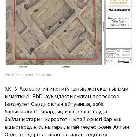
Фото: Бағдәулет Сыздықов
ХҚТУ Археология институтының жетекші ғылыми
қызметкері, PhD, қауымдастырылған профессор
Бағдәулет Сыздықовтың айтуынша, қазба
барысында Отырардың халықаралық сауда
байланыстарын көрсететін қытай өрнегі бар қыш
ыдыстардың сынықтары, қытай теңгесі және Алтын
Орда хандары атынан соғылған теңгелер