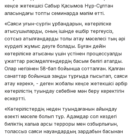
кеңсе жетекшісі Сабыр Қасымов Нұр-Сұлтан
қаласындағы топтық семинарда мәлім етті.
«Саяси қуғын-сүргін құрбандарын, көтеріліске
қатысушыларды, оның ішінде ешбір тергеусіз,
сотсыз атылғандарды толық ақтау мәселесі тың әрі
күрделі жұмыс деуге болады. Бұған дейін
көтеріліске қатысқаны үшін үстінен процессуалдық
құжаттар рәсімделгендердің басым бөлігі ақталды.
Олар негізінен 58-бап бойынша сотталған. Қалған
санаттар бойынша заңдық тұрғыда пысықтап, саяси
ақтау керек», - деген жобалық кеңсе жетекшісі әрбір
көтерілістің туындау себебіне мән беру керектігін
ескертті.
«Көтерілістердің неден туындағанын айқындау
өзекті мәселе болып тұр. Адамдар сол кездегі
биліктің халыққа қарсы терроры мен озбырлығын,
толассыз саяси науқандардың зардабын басынан