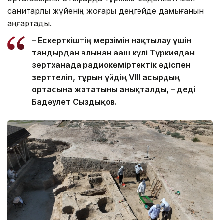
санитарлық жүйенің жоғары деңгейде дамығанын
аңғартады.
– Ескерткіштің мерзімін нақтылау үшін
тандырдан алынған ағаш күлі Түркиядағы
зертханада радиокөміртектік әдіспен
зерттеліп, тұрғын үйдің VIII ғасырдың
ортасына жататыны анықталды, – деді
Бағдәулет Сыздықов.