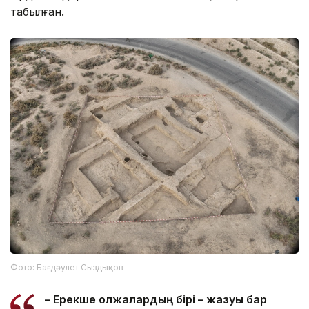
табылған.
Фото: Бағдәулет Сыздықов
– Ерекше олжалардың бірі – жазуы бар