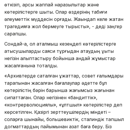
өткізіп, қарсы жаппай наразылықтар және
көтерілістерге шықты. Олар өздерінің табиғи
әлеуметтік мүддесін қорғады. Жақындап келе жатқан
трагедияға жол бермеуге тырысты», - деді заңгер
сарапшы.
Сондай-ақ, ол аталмыш кезеңдегі көтерілістерге
қатысушыларды саяси тұрғыдан ақтаудың құқықтық
негізін қалыптастыру бойынша қандай жұмыстар
жасалғанына тоқталды.
«Архивтерде сақталған құжаттар, совет ғалымдары
тарапынан жасалған бағалаулар әдетте бұл
көтерілістің бәрін барынша жағымсыз жағынан
сипаттаған. Олар негізінен «бандиттік»,
«контрерволюциялық», «ұлтшыл» көтерілістер деп
көрсетілген. Қазіргі зерттеушілердің міндеті –
соларға шынайы, большевиктік, сталиндік тапшыл
догматтардың пайымынан азат баға беру. Біз