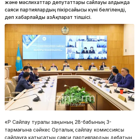
және мәслихаттар депутаттары сайлауы алдында
саяси партиялардың пікірсайысы күні белгіленді,
деп хабарлайды ҚазАқпарат тілшісі.
«ҚР Сайлау туралы заңының 28-бабының 3-
тармағына сәйкес Орталық сайлау комиссиясы
сайлауға қатысатын саяси партиялардың дебатын