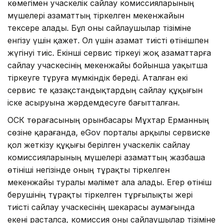
көмегімен учаскелік сайлау комиссияларының
мүшелері азаматтың тіркелген мекенжайын
тексере алады. Бұл оны сайлаушылар тізіміне
енгізу үшін қажет. Ол үшін азамат тиісті өтінішпен
жүгінуі тиіс. Екінші сервис тіркеуі жоқ азаматтарға
сайлау учаскесінің мекенжайы бойынша уақытша
тіркеуге тұруға мүмкіндік береді. Аталған екі
сервис те қазақстандықтардың сайлау құқығын
іске асыруына жәрдемдесуге бағытталған.
ОСК төрағасының орынбасары Мұхтар Ерманның
сөзіне қарағанда, eGov порталы арқылы сервиске
қол жеткізу құқығы берілген учаскелік сайлау
комиссияларының мүшелері азаматтың жазбаша
өтініші негізінде оның тұрақты тіркелген
мекенжайы туралы мәлімет ала алады. Егер өтініш
берушінің тұрақты тіркелген тұрғылықты жері
тиісті сайлау учаскесінің шекарасы аумағында
екені расталса, комиссия оны сайлаушылар тізіміне