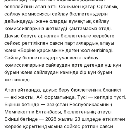
белгілейтінін атап өтті. Сонымен қатар Орталық
сайлау комиссиясы сайлау бюллетеньдерін
дайындауды және оларды аумақтық сайлау
комиссияларына жеткізуді қамтамасыз етеді.
Дауыс беруге арналған бюллетеньге жеребеге
сәйкес реттілікпен саяси партиялардың атауы
және «Бәріне қарсымын» деген жол енгізіледі.
Сайлау бюллетеньдерi учаскелiк сайлау
комиссияларына сайлаудан ерте дегенде үш күн
бұрын және сайлаудан кемінде бiр күн бұрын
жеткiзiледi.
Атап айтқанда, дауыс беру бюллетенінің бланкісі
— екі жақты, А4 форматында. Түсі — көгілдір түсті.
Бірінші бетінде — Қазақстан Республикасының
Мемлекеттік Елтаңбасы, бюллетеньнің атауы.
Екінші бетінде — 2026 жылғы 23 шілдеде өткізілген
жеребе қорытындысына сәйкес ретпен саяси