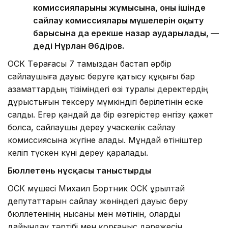
комиссияларының жұмысына, оның ішінде
сайлау комиссиялары мүшелерін оқыту
барысына да ерекше назар аударылады, —
деді Нұрлан Әбдіров.
ОСК Төрағасы 7 тамыздан бастап әрбір
сайлаушыға дауыс беруге қатысу құқығы бар
азаматтардың тізіміндегі өзі туралы деректердің
дұрыстығын тексеру мүмкіндігі берілетінін еске
салды. Егер қандай да бір өзгерістер енгізу қажет
болса, сайлаушы дереу учаскелік сайлау
комиссиясына жүгіне алады. Мұндай өтініштер
келіп түскен күні дереу қаралады.
Бюллетень нұсқасы таныстырды
ОСК мүшесі Михаил Бортник ОСК Құрылтай
депутаттарын сайлау жөніндегі дауыс беру
бюллетенінің нысаны мен мәтінін, оларды
дайындау тәртібі мен қорғаныс дәрежесін