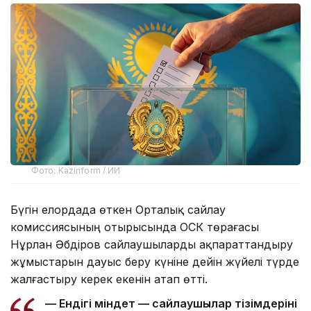
Фото: Kazinform / ИИ
Бүгін елордада өткен Орталық сайлау
комиссиясының отырысында ОСК төрағасы
Нұрлан Әбдіров сайлаушыларды ақпараттандыру
жұмыстарын дауыс беру күніне дейін жүйелі түрде
жалғастыру керек екенін атап өтті.
— Ендігі міндет — сайлаушылар тізімдерінің