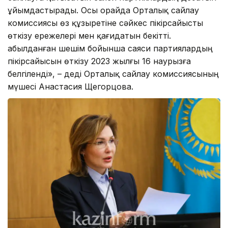
ұйымдастырады. Осы орайда Орталық сайлау
комиссиясы өз құзыретіне сәйкес пікірсайысты
өткізу ережелері мен қағидатын бекітті.
Қабылданған шешім бойынша саяси партиялардың
пікірсайысын өткізу 2023 жылғы 16 наурызға
белгіленді», – деді Орталық сайлау комиссиясының
мүшесі Анастасия Щегорцова.