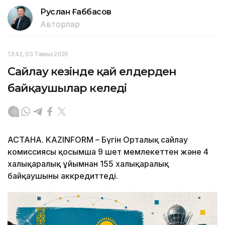
Руслан Ғаббасов
Авторлар
13:42, 03 Тамыз 2026
Сайлау кезінде қай елдерден
байқаушылар келеді
АСТАНА. KAZINFORM – Бүгін Орталық сайлау
комиссиясы қосымша 9 шет мемлекеттен және 4
халықаралық ұйымнан 155 халықаралық
байқаушыны аккредиттеді.