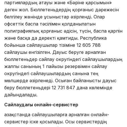
партиялардың атауы және «Бәріне қарсымын»
деген жол. Бюллетеньдердің қорғаныс дәрежесін
белгілеу жөнінде ұсыныстар әзірленді. Олар
офсеттік баспа тәсілімен қолданылатын
полиграфиялық қорғаныс әдісін, түсін, баспа қарпін
және басқа да деректі қамтиды. Республика
бойынша сайлаушылар тізіміне 12 605 788
сайлаушы енгізілген. Дауыс беруге арналған
бюллетеньдер сайлау округіндегі сайлаушылардың
жалпы санының 1 пайызы резервімен сайлау
округіндегі сайлаушылардың санына тең
мөлшерде әзірленеді. Осыған байланысты дауыс
беру бюллетеньдері 12 731 847 дана көлемінде
дайындалады.
Сайлаудағы онлайн-сервистер
Қазақстанда сайлаушыларға арналған онлайн-
сервистер іске қосылады. Осы сервистердің