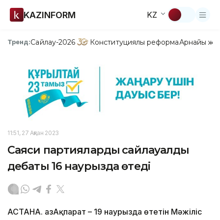
KAZINFORM
KZ
Сайлау-2026
Конституциялық реформа
Арнайы жо
Тренд:
11:51, 27 Ақпан 2023
Саяси партиялардың сайлауалды
дебаты 16 наурызда өтеді
АСТАНА. ҚазАқпарат – 19 наурызда өтетін Мәжіліс