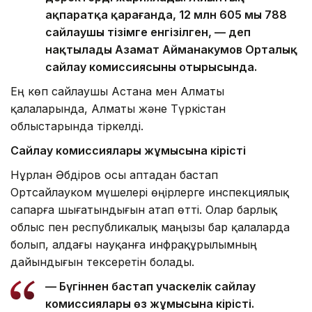
ақпаратқа қарағанда, 12 млн 605 мың 788
сайлаушы тізімге енгізілген, — деп
нақтылады Азамат Айманакумов Орталық
сайлау комиссиясының отырысында.
Ең көп сайлаушы Астана мен Алматы
қалаларында, Алматы және Түркістан
облыстарында тіркелді.
Сайлау комиссиялары жұмысына кірісті
Нұрлан Әбдіров осы аптадан бастап
Ортсайлауком мүшелері өңірлерге инспекциялық
сапарға шығатындығын атап өтті. Олар барлық
облыс пен республикалық маңызы бар қалаларда
болып, алдағы науқанға инфрақұрылымның
дайындығын тексеретін болады.
— Бүгіннен бастап учаскелік сайлау
комиссиялары өз жұмысына кірісті.