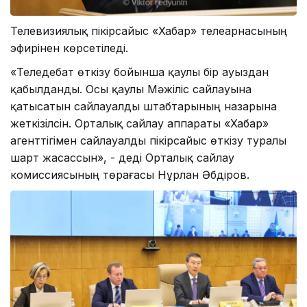
Телевизиялық пікірсайыс «Хабар» телеарнасының
эфирінен көрсетіледі.
«Теледебат өткізу бойынша қаулы бір ауыздан
қабылданды. Осы қаулы Мәжіліс сайлауына
қатысатын сайлауалды штабтарының назарына
жеткізілсін. Орталық сайлау аппараты «Хабар»
агенттігімен сайлауалды пікірсайыс өткізу туралы
шарт жасассын», - деді Орталық сайлау
комиссиясының төрағасы Нұрлан Әбдіров.