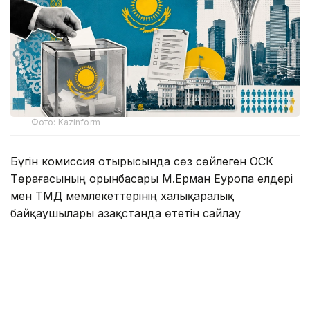
Фото: Kazinform
Бүгін комиссия отырысында сөз сөйлеген ОСК
Төрағасының орынбасары М.Ерман Еуропа елдері
мен ТМД мемлекеттерінің халықаралық
байқаушылары Қазақстанда өтетін сайлау
науқанына ерекше қызығушылық танытып
отырғанын айтты.
- 2026 жылғы 3 тамыздағы жағдай
бойынша Қазақстан Сыртқы істер
министрлігі Орталық сайлау комиссиясына