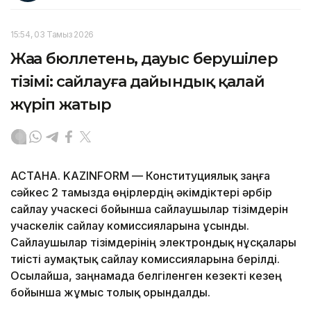
15:54, 03 Тамыз 2026
Жаңа бюллетень, дауыс берушілер
тізімі: сайлауға дайындық қалай
жүріп жатыр
АСТАНА. KAZINFORM — Конституциялық заңға
сәйкес 2 тамызда өңірлердің әкімдіктері әрбір
сайлау учаскесі бойынша сайлаушылар тізімдерін
учаскелік сайлау комиссияларына ұсынды.
Сайлаушылар тізімдерінің электрондық нұсқалары
тиісті аумақтық сайлау комиссияларына берілді.
Осылайша, заңнамада белгіленген кезекті кезең
бойынша жұмыс толық орындалды.