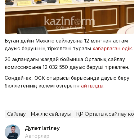
Бұған дейін Мәжіліс сайлауына 12 млн-нан астам
дауыс берушінің тіркелгені туралы
хабарлаған едік.
26 ақпандағы жағдай бойынша Орталық сайлау
комиссиясына 12 032 550 дауыс беруші тіркелген.
Сондай-ақ, ОСК отырысы барысында дауыс беру
бюллетенінің көлемі өзгеретін
айтылды.
Сайлау
Мәжіліс сайлауы
ҚР Орталық сайлау ко
Дәулет Ізтілеу
Авторлар