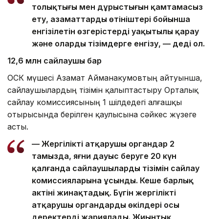
толықтығы мен дұрыстығын қамтамасыз
ету, азаматтардың өтініштері бойынша
енгізілетін өзгерістерді уақытылы қарау
және оларды тізімдерге енгізу, — деді ол.
12,6 млн сайлаушы бар
ОСК мүшесі Азамат Айманакумовтың айтуынша,
сайлаушылардың тізімін қалыптастыру Орталық
сайлау комиссиясының 1 шілдедегі алғашқы
отырысында берілген қаулысына сәйкес жүзеге
асты.
— Жергілікті атқарушы органдар 2
тамызда, яғни дауыс беруге 20 күн
қалғанда сайлаушылардың тізімін сайлау
комиссияларына ұсынды. Кеше барлық
актіні жинақтадық. Бүгін жергілікті
атқарушы органдардың өкілдері осы
деректерді жариялады. Жиынтық