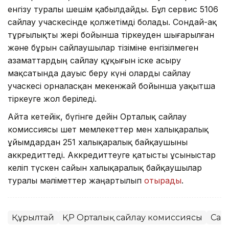
енгізу туралы шешім қабылдайды. Бұл сервис 5106
сайлау учаскесінде қолжетімді болады. Сондай-ақ
тұрғылықты жері бойынша тіркеуден шығарылған
және бұрын сайлаушылар тізіміне енгізілмеген
азаматтардың сайлау құқығын іске асыру
мақсатында дауыс беру күні оларды сайлау
учаскесі орналасқан мекенжай бойынша уақытша
тіркеуге жол беріледі.
Айта кетейік, бүгінге дейін Орталық сайлау
комиссиясы шет мемлекеттер мен халықаралық
ұйымдардан 251 халықаралық байқаушыны
аккредиттеді. Аккредиттеуге қатысты ұсыныстар
келіп түскен сайын халықаралық байқаушылар
туралы мәліметтер жаңартылып
отырады
.
Құрылтай
ҚР Орталық сайлау комиссиясы
Сай