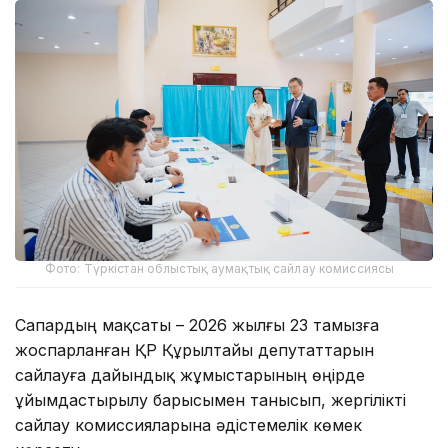
Фото: Түркістан облыстық аумақтық сайлау комиссиясы
Сапардың мақсаты – 2026 жылғы 23 тамызға
жоспарланған ҚР Құрылтайы депутаттарын
сайлауға дайындық жұмыстарының өңірде
ұйымдастырылу барысымен танысып, жергілікті
сайлау комиссияларына әдістемелік көмек