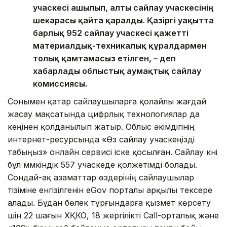
учаскесі ашылып, алты сайлау учаскесінің
шекарасы қайта қаралды. Қазіргі уақытта
барлық 952 сайлау учаскесі қажетті
материалдық-техникалық құралдармен
толық қамтамасыз етілген, – деп
хабарлады облыстық аумақтық сайлау
комиссиясы.
Сонымен қатар сайлаушыларға қолайлы жағдай
жасау мақсатында цифрлық технологиялар да
кеңінен қолданылып жатыр. Облыс әкімдігінің
интернет-ресурсында «Өз сайлау учаскеңізді
табыңыз» онлайн сервисі іске қосылған. Сайлау күні
бұл мүмкіндік 557 учаскеде қолжетімді болады.
Сондай-ақ азаматтар өздерінің сайлаушылар
тізіміне енгізілгенін eGov порталы арқылы тексере
алады. Бұдан бөлек тұрғындарға қызмет көрсету
үшін 22 шағын ХҚКО, 18 жергілікті Call-орталық және