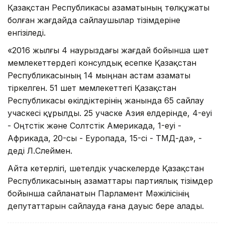
Қазақстан Республикасы азаматының төлқұжаты
болған жағдайда сайлаушылар тізімдеріне
енгізіледі.
«2016 жылғы 4 наурыздағы жағдай бойынша шет
мемлекеттердегі консулдық есепке Қазақстан
Республикасының 14 мыңнан астам азаматы
тіркелген. 51 шет мемлекеттегі Қазақстан
Республикасы өкілдіктерінің жанында 65 сайлау
учаскесі құрылды. 25 учаске Азия елдерінде, 4-еуі
- Оңтүстік және Солтүстік Америкада, 1-еуі -
Африкада, 20-сы - Еуропада, 15-сі - ТМД-да», -
деді Л.Сүлеймен.
Айта кетерлігі, шетелдік учаскелерде Қазақстан
Республикасының азаматтары партиялық тізімдер
бойынша сайланатын Парламент Мәжілісінің
депутаттарын сайлауда ғана дауыс бере алады.