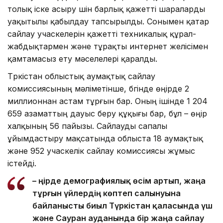
толық іске асыру үшін барлық қажетті шараларды
уақытылы қабылдау тапсырылды. Сонымен қатар
сайлау учаскелерін қажетті техникалық құрал-
жабдықтармен және тұрақты интернет желісімен
қамтамасыз ету мәселелері қаралды.
Түркістан облыстық аумақтық сайлау
комиссиясының мәліметінше, бүгінде өңірде 2
миллионнан астам тұрғын бар. Оның ішінде 1 204
659 азаматтың дауыс беру құқығы бар, бұл – өңір
халқының 56 пайызы. Сайлауды сапалы
ұйымдастыру мақсатында облыста 18 аумақтық
және 952 учаскелік сайлау комиссиясы жұмыс
істейді.
– Өңірде демографиялық өсім артып, жаңа
тұрғын үйлердің көптеп салынуына
байланысты биыл Түркістан қаласында үш
және Сауран ауданында бір жаңа сайлау