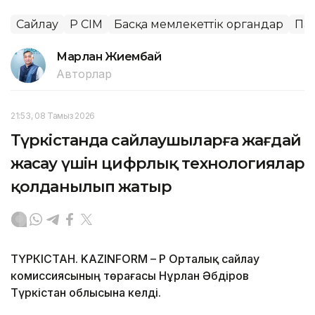
Сайлау
ҚР СІМ
Басқа мемлекеттік органдар
Па
Марлан Жиембай
Авторлар
21:53, 08 Тамыз 2026
Түркістанда сайлаушыларға жағдай
жасау үшін цифрлық технологиялар
қолданылып жатыр
ТҮРКІСТАН. KAZINFORM – ҚР Орталық сайлау
комиссиясының төрағасы Нұрлан Әбдіров
Түркістан облысына келді.