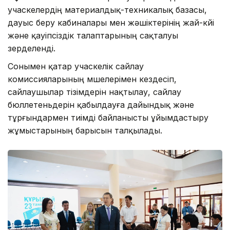
учаскелердің материалдық-техникалық базасы,
дауыс беру кабиналары мен жәшіктерінің жай-күйі
және қауіпсіздік талаптарының сақталуы
зерделенді.
Сонымен қатар учаскелік сайлау
комиссияларының мүшелерімен кездесіп,
сайлаушылар тізімдерін нақтылау, сайлау
бюллетеньдерін қабылдауға дайындық және
тұрғындармен тиімді байланысты ұйымдастыру
жұмыстарының барысын талқылады.