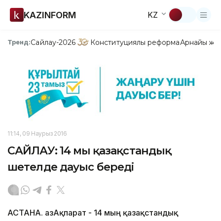
KAZINFORM
KZ
Сайлау-2026
Конституциялық реформа
Арнайы жо
Тренд:
11:14, 09 Наурыз 2016
САЙЛАУ: 14 мың қазақстандық
шетелде дауыс береді
АСТАНА. ҚазАқпарат - 14 мың қазақстандық