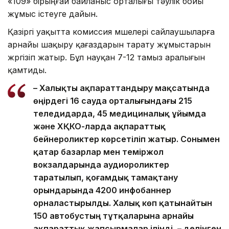
«109» бірыңғай байланыс орталығы тәулік бойы
жұмыс істеуге дайын.
Қазіргі уақытта комиссия мүшелері сайлаушыларға
арнайы шақыру қағаздарын тарату жұмыстарын
жүргізіп жатыр. Бұл науқан 7-12 тамыз аралығын
қамтиды.
– Халықты ақпараттандыру мақсатында
өңірдегі 16 сауда орталығындағы 215
теледидарда, 45 медициналық ұйымда
және ХҚКО-ларда ақпараттық
бейнероликтер көрсетіліп жатыр. Сонымен
қатар базарлар мен теміржол
вокзалдарында аудиороликтер
таратылып, қоғамдық тамақтану
орындарында 4200 инфобаннер
орналастырылды. Халық көп қатынайтын
150 автобустың тұтқаларына арнайы
ақпараттық жапсырмалар ілінді, – делінген