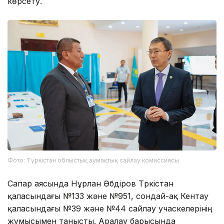
көрсету.
Фото: Түркістан облыстық аумақтық сайлау комиссиясы
Сапар аясында Нұрлан Әбдіров Түркістан
қаласындағы №133 және №951, сондай-ақ Кентау
қаласындағы №39 және №44 сайлау учаскелерінің
жұмысымен танысты. Аралау барысында