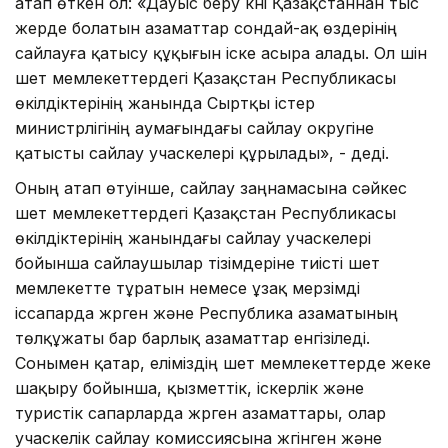
атап өткен ол: «Дауыс беру күні Қазақстаннан тыс
жерде болатын азаматтар сондай-ақ өздерінің
сайлауға қатысу құқығын іске асыра алады. Ол үшін
шет мемлекеттердегі Қазақстан Республикасы
өкілдіктерінің жанында Сыртқы істер
министрлігінің аумағындағы сайлау округіне
қатысты сайлау учаскелері құрылады», - деді.
Оның атап өтуінше, сайлау заңнамасына сәйкес
шет мемлекеттердегі Қазақстан Республикасы
өкілдіктерінің жанындағы сайлау учаскелері
бойынша сайлаушылар тізімдеріне тиісті шет
мемлекетте тұратын немесе ұзақ мерзімді
іссапарда жүрген және Республика азаматының
төлқұжаты бар барлық азаматтар енгізіледі.
Сонымен қатар, еліміздің шет мемлекеттерде жеке
шақыру бойынша, қызметтік, іскерлік және
туристік сапарларда жүрген азаматтары, олар
учаскелік сайлау комиссиясына жүгінген және