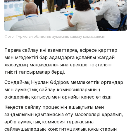
Фото: Түркістан облыстық аумақтық сайлау комиссиясы
Төраға сайлау күні азаматтарға, әсіресе қарттар
мен мүгедектігі бар адамдарға қолайлы жағдай
жасаудың маңыздылығына ерекше тоқталып,
тиісті тапсырмалар берді.
Сондай-ақ Нұрлан Әбдіров мемлекеттік органдар
мен аумақтық сайлау комиссияларының
өкілдерінің қатысуымен арнайы кеңес өткізді.
Кеңесте сайлау процесінің ашықтығы мен
заңдылығын қамтамасыз ету мәселелері қаралып,
әрбір аумақтық комиссия төрағасына
сайлаушылардың конституциялық құқықтарын