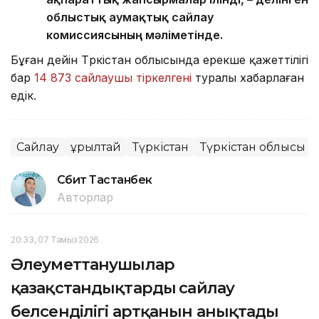
облыстық аумақтық сайлау
комиссиясының мәліметінде.
Бұған дейін Түркістан облысында ерекше қажеттілігі
бар
14 873 сайлаушы тіркелгені
туралы хабарлаған
едік.
Сайлау
Құрылтай
Түркістан
Түркістан облысы
Сәбит Тастанбек
Авторлар
20:33, 07 Тамыз 2026
Әлеуметтанушылар
қазақстандықтардың сайлау
белсенділігі артқанын анықтады