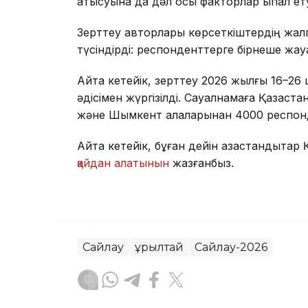
қатысуына да дәл осы факторлар ықпал ету
Зерттеу авторлары көрсеткіштердің жа
түсіндірді: респонденттерге бірнеше жауа
Айта кетейік, зерттеу 2026 жылғы 16–26 
әдісімен жүргізілді. Сауалнамаға Қазақс
және Шымкент қалаларынан 4000 респонд
Айта кетейік, бұған дейін қазақстандықта
қайдан алатынын
жазғанбыз.
Сайлау
Құрылтай
Сайлау-2026