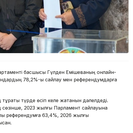
партаменті басшысы Гүлден Емішеваның онлайн-
қандардың 78,2%-ы сайлау мен референдумдарға
ң тұрақты түрде өсіп келе жатқанын дәлелдеді.
 сөзінше, 2023 жылғы Парламент сайлауына
ық референдумға 63,4%, 2026 жылғы
сқан.