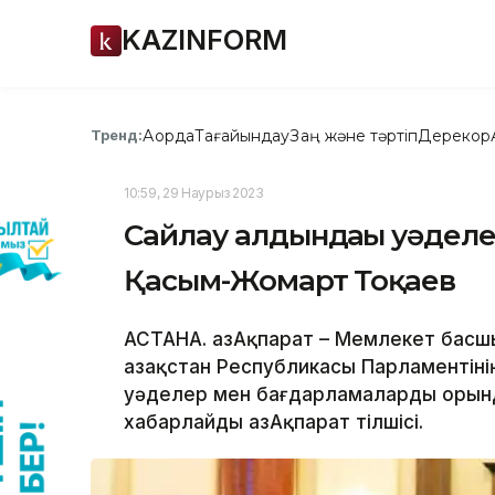
KAZINFORM
Ақорда
Тағайындау
Заң және тәртіп
Дерекқор
Тренд:
10:59, 29 Наурыз 2023
Сайлау алдындағы уәделе
Қасым-Жомарт Тоқаев
АСТАНА. ҚазАқпарат – Мемлекет басшы
Қазақстан Республикасы Парламентіні
уәделер мен бағдарламаларды орын
хабарлайды ҚазАқпарат тілшісі.