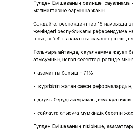
Гүлден Емішеваның сөзінше, сауалнама 
мәліметтеріне барынша жақын.
Сондай-ақ, респонденттер 15 наурызда ө
жөніндегі республикалық референдумға нел
оның себебін азаматтық жауапкершілік деп
Толығырақ айтқанда, сауалнамаға жауап 
қатысуының негізгі себептері ретінде мы
• азаматтық борыш – 71%;
• жүргізіліп жатқан саяси реформаларды
• дауыс беруді ажырамас демократиялық құ
• сайлауға қатысуға мүмкіндік беретін жас
Гүлден Емішеваның пікірінше, азаматта