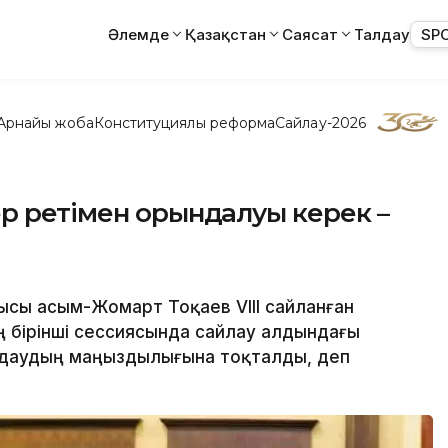
Әлемде
Қазақстан
Саясат
Талдау
SP
Арнайы жоба
Конституциялық реформа
Сайлау-2026
р ретімен орындалуы керек –
сы Қасым-Жомарт Тоқаев VIII сайланған
ң бірінші сессиясында сайлау алдындағы
даудың маңыздылығына тоқталды, деп