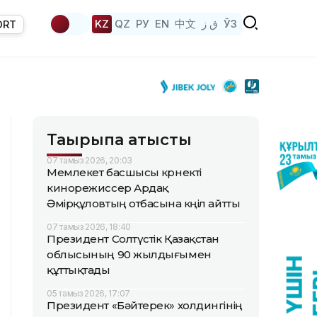
KZ
QZ
РУ
EN
中文
ق ز
ЎЗ
ORT
Тақырыпқа қатысты
07 тамыз 2026, 20:03
Мемлекет басшысы көрнекті
кинорежиссер Ардақ
Әмірқұловтың отбасына көңіл айтты
07 тамыз 2026, 18:40
Президент Солтүстік Қазақстан
облысының 90 жылдығымен
құттықтады
05 тамыз 2026, 17:07
Президент «Бәйтерек» холдингінің