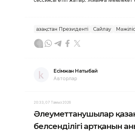
сессиясы өтіп жатыр. Жиынға Мемлекет 
Қазақстан Президенті
Сайлау
Мәжілі
Есімжан Нақтыбай
Авторлар
20:33, 07 Тамыз 2026
Әлеуметтанушылар қаза
белсенділігі артқанын а