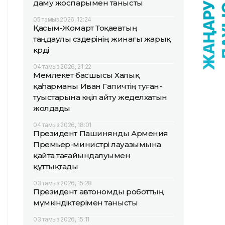
даму жоспарымен танысты
05 тамыз 2026, 12:24
Қасым-Жомарт Тоқаевтың
таңдаулы сөздерінің жинағы жарық
көрді
04 тамыз 2026, 21:22
Мемлекет басшысы Халық
қаһарманы Иван Гапичтің туған-
туыстарына көңіл айту жеделхатын
жолдады
04 тамыз 2026, 18:01
Президент Пашинянды Армения
Премьер-министрі лауазымына
қайта тағайындалуымен
құттықтады
03 тамыз 2026, 15:28
Президент автономды роботтың
мүмкіндіктерімен танысты
03 тамыз 2026, 15:11