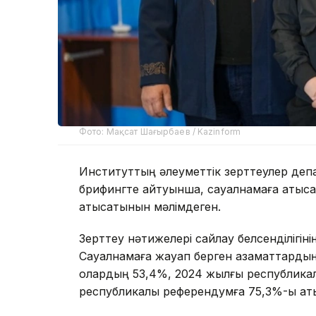
Фото: Мақсат Шағырбаев / Kazinform
Институттың әлеуметтік зерттеулер де
брифингте айтуынша, сауалнамаға қатыс
қатысатынын мәлімдеген.
Зерттеу нәтижелері сайлау белсенділігіні
Сауалнамаға жауап берген азаматтардың
олардың 53,4%, 2024 жылғы республикал
республикалық референдумға 75,3%-ы қаты