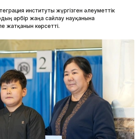
еграция институты жүргізген әлеуметтік
дың әрбір жаңа сайлау науқанына
е жатқанын көрсетті.