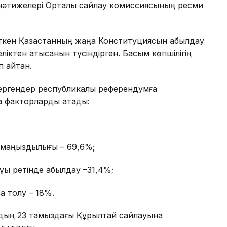
нәтижелері Орталық сайлау комиссиясының ресми
ткен Қазақстанның жаңа Конституциясын қабылдау
іктен қатысқанын түсіндірген. Басым көпшілігің
 айтқан.
бергендер республикалық референдумға
на факторларды атады:
ң маңыздылығы – 69,6%;
қық ретінде қабылдау –31,4%;
қа толу – 18%.
рдың 23 тамыздағы Құрылтай сайлауына