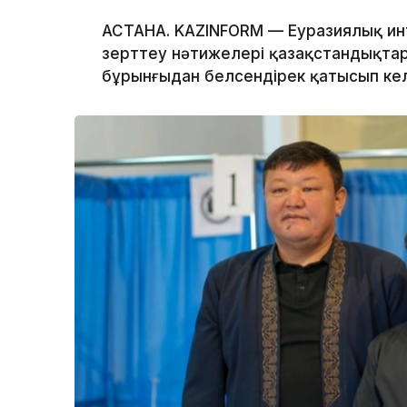
АСТАНА. KAZINFORM — Еуразиялық инт
зерттеу нәтижелері қазақстандықтар
бұрынғыдан белсендірек қатысып кел