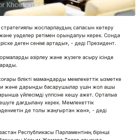
не стратегиялық жоспарлаудың сапасын көтеру
 және уәделер ретімен орындалуы керек. Сонда
іске деген сенімі артады», - деді Президент.
маларды әзірлеу және жүзеге асыру ісінде
қарады.
жоғары білікті мамандарды мемлекеттік қызметке
би және дарынды басқарушылар үшін жол ашық
арынша үйлесімді үлгісіне көшу қажет. Орталыққа
шешуге дағдылану керек. Мемлекеттік
ниетін де толық жаңғыртқан жөн», - деді
зақстан Республикасы Парламентінің бірінші