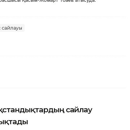
басшысы Қасым-Жомарт Тоқаев қатысуда.
с сайлауы
қстандықтардың сайлау
нықтады