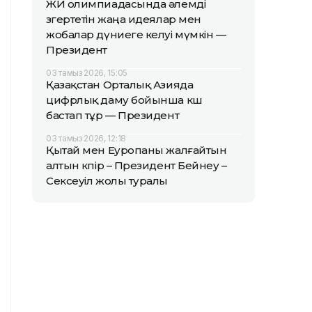
ЖИ олимпиадасында әлемді
өзгертетін жаңа идеялар мен
жобалар дүниеге келуі мүмкін —
Президент
03 тамыз 2026, 15:05
Қазақстан Орталық Азияда
цифрлық даму бойынша көш
бастап тұр — Президент
03 тамыз 2026, 12:18
Қытай мен Еуропаны жалғайтын
алтын көпір – Президент Бейнеу –
Сексеуіл жолы туралы