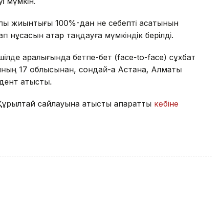
і мүмкін.
лпы жиынтығы 100%-дан не себепті асатынын
п нұсқасын қатар таңдауға мүмкіндік берілді.
шілде аралығында бетпе-бет (face-to-face) сұхбат
танның 17 облысынан, сондай-ақ Астана, Алматы
ент қатысты.
р Құрылтай сайлауына қатысты ақпаратты
көбіне