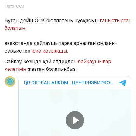
Фото: ОСК
Бұған дейін ОСК бюллетень нұсқасын
таныстырған
болатын.
Қазақстанда сайлаушыларға арналған онлайн-
сервистер
іске қосылады.
Сайлау кезінде қай елдерден
байқаушылар
келетінін
жазған болатынбыз.