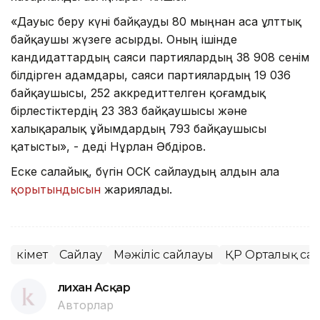
«Дауыс беру күні байқауды 80 мыңнан аса ұлттық
байқаушы жүзеге асырды. Оның ішінде
кандидаттардың саяси партиялардың 38 908 сенім
білдірген адамдары, саяси партиялардың 19 036
байқаушысы, 252 аккредиттелген қоғамдық
бірлестіктердің 23 383 байқаушысы және
халықаралық ұйымдардың 793 байқаушысы
қатысты», - деді Нұрлан Әбдіров.
Еске салайық, бүгін ОСК сайлаудың алдын ала
қорытындысын
жариялады.
Үкімет
Сайлау
Мәжіліс сайлауы
ҚР Орталық са
Әлихан Асқар
Авторлар