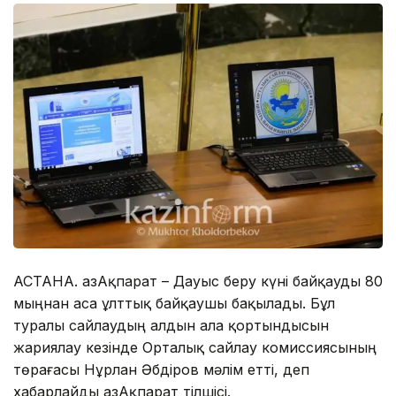
АСТАНА. ҚазАқпарат – Дауыс беру күні байқауды 80
мыңнан аса ұлттық байқаушы бақылады. Бұл
туралы сайлаудың алдын ала қортындысын
жариялау кезінде Орталық сайлау комиссиясының
төрағасы Нұрлан Әбдіров мәлім етті, деп
хабарлайды ҚазАқпарат тілшісі.