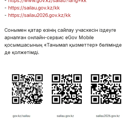
-
https://www.gov.kz/sailau?lang=kk
-
https://sailau.gov.kz/kk
-
https://sailau2026.gov.kz/kk
Сонымен қатар өзінің сайлау учаскесін іздеуге
арналған онлайн-сервис eGov Mobile
қосымшасының «Танымал қызметтер» бөлімінде
де қолжетімді.