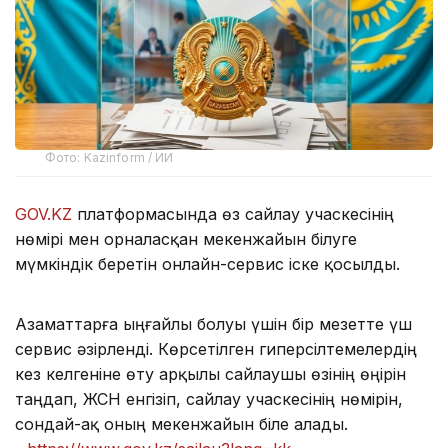
Фото: Kazinform / ИИ
GOV.KZ
платформасында өз сайлау учаскесінің
нөмірі мен орналасқан мекенжайын білуге
мүмкіндік беретін онлайн-сервис іске қосылды.
Азаматтарға ыңғайлы болуы үшін бір мезетте үш
сервис әзірленді. Көрсетілген гиперсілтемелердің
кез келгеніне өту арқылы сайлаушы өзінің өңірін
таңдап, ЖСН енгізіп, сайлау учаскесінің нөмірін,
сондай-ақ оның мекенжайын біле алады.