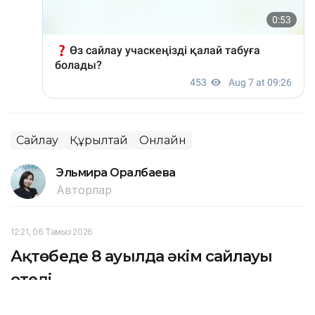
Сайлау
Құрылтай
Онлайн
Эльмира Оралбаева
Авторлар
12:21, 06 Тамыз 2026
Ақтөбеде 8 ауылда әкім сайлауы
өтеді