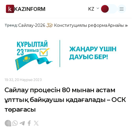
KAZINFORM
KZ
Сайлау-2026
Конституциялық реформа
Арнайы жо
Тренд:
19:32, 20 Наурыз 2023
Сайлау процесін 80 мыңнан астам
ұлттық байқаушы қадағалады – ОСК
төрағасы