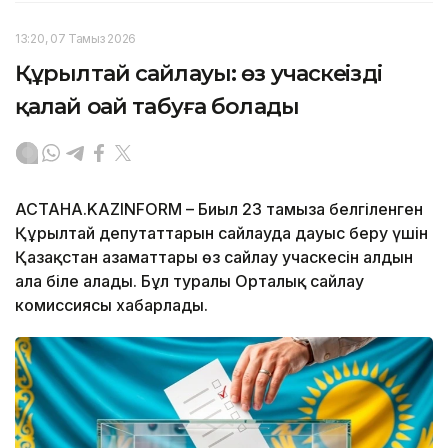
13:20, 07 Тамыз 2026
Құрылтай сайлауы: өз учаскеңізді
қалай оңай табуға болады
АСТАНА.KAZINFORM – Биыл 23 тамызға белгіленген
Құрылтай депутаттарын сайлауда дауыс беру үшін
Қазақстан азаматтары өз сайлау учаскесін алдын
ала біле алады. Бұл туралы Орталық сайлау
комиссиясы хабарлады.