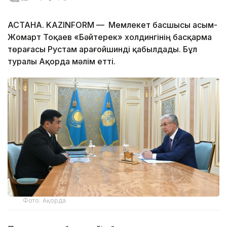
АСТАНА. KAZINFORM — Мемлекет басшысы Қасым-
Жомарт Тоқаев «Бәйтерек» холдингінің басқарма
төрағасы Рустам Қарағойшинді қабылдады. Бұл
туралы Ақорда мәлім етті.
Фото: Ақорда