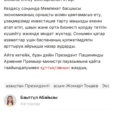
Кездесу соңында Мемлекет басшысы
экономиканың орнықты өсімін қамтамасыз ету,
ұзақмерзімді инвестиция тарту маңызды екенін
атап өтіп, шағын және орта бизнесті қолдау тетігін
күшейту жөнінде міндет жүктеді. Сонымен қатар
азаматтар үшін баспананың қолжетімділігін
арттыруға айрықша назар аударды.
Айта кетейік, бұған дейін Президент Пашинянды
Армения Премьер-министрі лауазымына қайта
тағайындалуымен
құттықтағанын
жаздық.
Қазақстан Президенті
Қасым-Жомарт Тоқаев
Экон
Бақытгүл Абайқызы
Авторлар