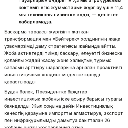
тауарларын өндіретін 7,2 мың агроқұрылым
көктемгі егіс жұмыстарын жүргізу үшін 11,4
мың техниканы лизингке алды, — делінген
хабарламада.
Басқарма төрағасы жүргізіліп жатқан
трансформация мен «Бәйтерек» холдингінің жаңа
ұзақмерзімді даму стратегиясы жайында айтты.
Жоба активтерді тиімді басқару, әлеуетті бизнеске
қолайлы жағдай жасау және халықтың тұрмыс
сапасын арттыру шараларына арналған проактивті
инвестициялық холдинг моделіне көшуді
қарастырады.
Бұдан бөлек, Президентке бірқатар
инвестициялық жобаны іске асыру барысы туралы
баяндалды. Жыл соңына дейін Инвестициялық
кеңестің қарауына импортты алмастыруға, экспорт
пен инфрақұрылымды дамытуға бағытталған 26
жобаны енгізу жоспарланып отыр.