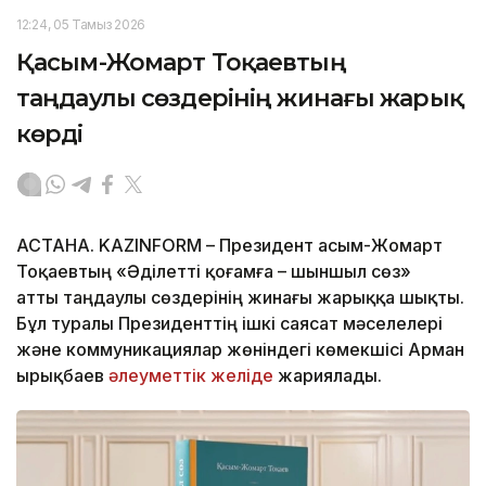
12:24, 05 Тамыз 2026
Қасым-Жомарт Тоқаевтың
таңдаулы сөздерінің жинағы жарық
көрді
АСТАНА. KAZINFORM – Президент Қасым-Жомарт
Тоқаевтың «Әділетті қоғамға – шыншыл сөз»
атты таңдаулы сөздерінің жинағы жарыққа шықты.
Бұл туралы Президенттің ішкі саясат мәселелері
және коммуникациялар жөніндегі көмекшісі Арман
Қырықбаев
әлеуметтік желіде
жариялады.