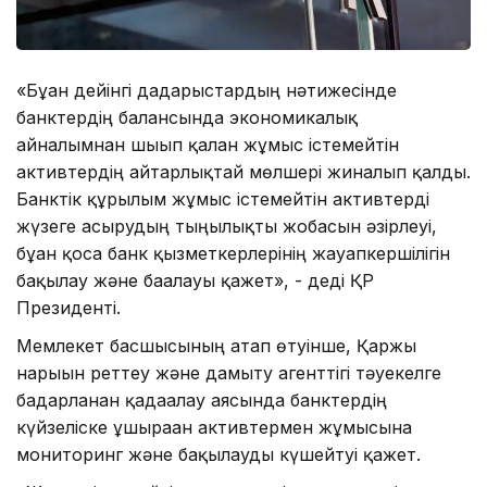
«Бұған дейінгі дағдарыстардың нәтижесінде
банктердің балансында экономикалық
айналымнан шығып қалған жұмыс істемейтін
активтердің айтарлықтай мөлшері жиналып қалды.
Банктік құрылым жұмыс істемейтін активтерді
жүзеге асырудың тыңғылықты жобасын әзірлеуі,
бұған қоса банк қызметкерлерінің жауапкершілігін
бақылау және бағалауы қажет», - деді ҚР
Президенті.
Мемлекет басшысының атап өтуінше, Қаржы
нарығын реттеу және дамыту агенттігі тәуекелге
бағдарланған қадағалау аясында банктердің
күйзеліске ұшыраған активтермен жұмысына
мониторинг және бақылауды күшейтуі қажет.