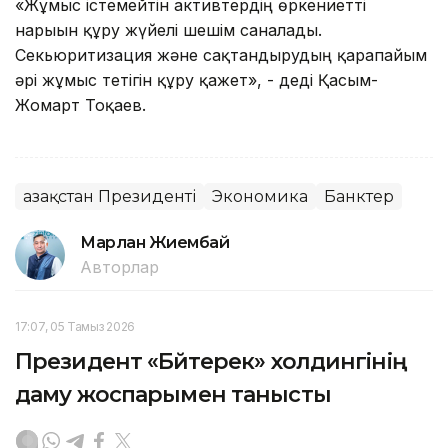
«Жұмыс істемейтін активтердің өркениетті
нарығын құру жүйелі шешім саналады.
Секьюритизация және сақтандырудың қарапайым
әрі жұмыс тетігін құру қажет», - деді Қасым-
Жомарт Тоқаев.
Қазақстан Президенті
Экономика
Банктер
Марлан Жиембай
Авторлар
17:07, 05 Тамыз 2026
Президент «Бәйтерек» холдингінің
даму жоспарымен танысты