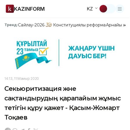
KAZINFORM
KZ
Сайлау-2026
Конституциялық реформа
Арнайы жо
Тренд:
14:13, 11 Мамыр 2020
Секьюритизация және
сақтандырудың қарапайым жұмыс
тетігін құру қажет - Қасым-Жомарт
Тоқаев