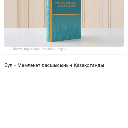
Фото: видеодан алынған скрин
Бұл – Мемлекет басшысының Қазақстанды
Әділетті, Қауіпсіз және Өркендеген елге
айналдыруды көздеген ұлы мұратының сөзбен
көмкерілген жиынтық бейнесі.
– Құрметті достар! Сөз қадірін түсінетін,
көкірегі ояу, зерделі қауымға айтар
жаңалығымыз бар. «Әділетті қоғамға –
шыншыл сөз» деген атпен Қазақстан
Республикасының Президенті Қасым-