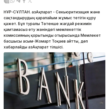
НҰР-СҰЛТАН. ҚазАқпарат - Секьюритизация және
сақтандырудың қарапайым жұмыс тетігін құру
қажет. Бұл туралы Төтенше жағдай режимін
қамтамасыз ету жөніндегі мемлекеттік
комиссияның қорытынды отырысында Мемлекет
басшысы Қасым-Жомарт Тоқаев айтты, деп
хабарлайды ҚазАқпарат тілшісі.