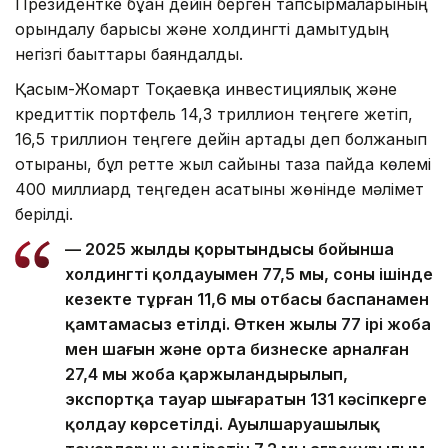
Президентке бұған дейін берген тапсырмаларының
орындалу барысы және холдингті дамытудың
негізгі бағыттары баяндалды.
Қасым-Жомарт Тоқаевқа инвестициялық және
кредиттік портфель 14,3 триллион теңгеге жетіп,
16,5 триллион теңгеге дейін артады деп болжанып
отырғаны, бұл ретте жыл сайынғы таза пайда көлемі
400 миллиард теңгеден асатыны жөнінде мәлімет
берілді.
— 2025 жылдың қорытындысы бойынша
холдингтің қолдауымен 77,5 мың, соның ішінде
кезекте тұрған 11,6 мың отбасы баспанамен
қамтамасыз етілді. Өткен жылы 77 ірі жоба
мен шағын және орта бизнеске арналған
27,4 мың жоба қаржыландырылып,
экспортқа тауар шығаратын 131 кәсіпкерге
қолдау көрсетілді. Ауылшаруашылық