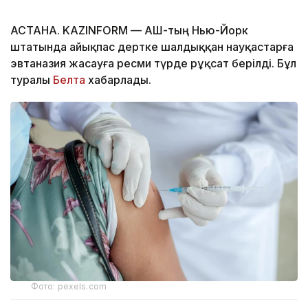
АСТАНА. KAZINFORM — АҚШ-тың Нью-Йорк
штатында айықпас дертке шалдыққан науқастарға
эвтаназия жасауға ресми түрде рұқсат берілді. Бұл
туралы
Белта
хабарлады.
Фото: pexels.com