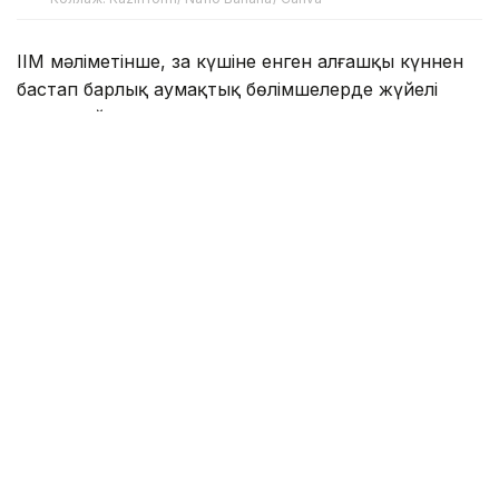
ІІМ мәліметінше, заң күшіне енген алғашқы күннен
бастап барлық аумақтық бөлімшелерде жүйелі
жұмыс ұйымдастырылған.
«Заң күшіне енген алғашқы күннен бастап
барлық аумақтық бөлімшелерде жүйелі
жұмыс ұйымдастырылды. Біз күн сайын
материалдардың уақытылы дайындалуын,
олардың соттарға жолдануын және
қабылданған сот шешімдерінің орындалуын
бақылауда ұстаймыз. Бүгінгі таңда соттарға
10 мыңнан астам ұсыныс жолданды. Оның
ішінде 4 400-ге жуығы қылмыстық-атқару
жүйесі мекемелерімен, ал 6 900-ден
астамы пробация қызметтерімен
дайындалған», – деді ІІМ Қылмыстық-
атқару жүйесі комитеті төрағасының бірінші