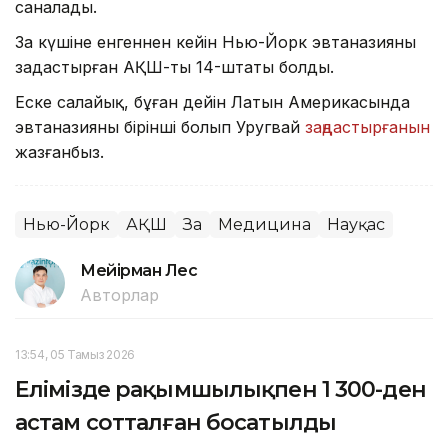
саналады.
Заң күшіне енгеннен кейін Нью-Йорк эвтаназияны
заңдастырған АҚШ-тың 14-штаты болды.
Еске салайық, бұған дейін Латын Америкасында
эвтаназияны бірінші болып Уругвай
заңдастырғанын
жазғанбыз.
Нью-Йорк
АҚШ
Заң
Медицина
Науқас
Мейірман Лес
Авторлар
13:54, 05 Тамыз 2026
Елімізде рақымшылықпен 1 300-ден
астам сотталған босатылды