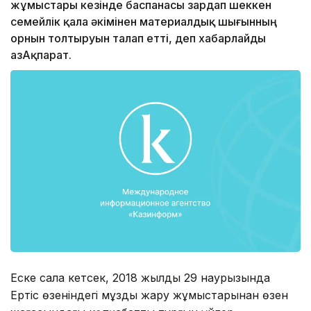
жұмыстары кезінде баспанасы зардап шеккен
семейлік қала әкімінен материалдық шығынның
орнын толтыруын талап етті, деп хабарлайды
ҚазАқпарат.
Еске сала кетсек, 2018 жылдың 29 наурызында
Ертіс өзеніндегі мұзды жару жұмыстарынан өзен