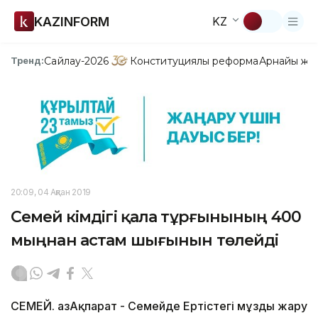
KAZINFORM
KZ
Сайлау-2026
Конституциялық реформа
Арнайы жо
Тренд:
20:09, 04 Ақпан 2019
Семей әкімдігі қала тұрғынының 400
мыңнан астам шығынын төлейді
СЕМЕЙ. ҚазАқпарат - Семейде Ертістегі мұзды жару