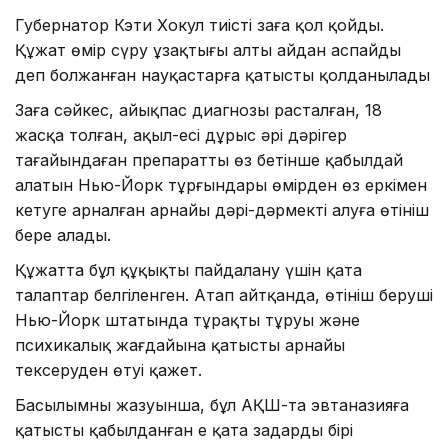
Губернатор Кэти Хокул тиісті заңға қол қойды.
Құжат өмір сүру ұзақтығы алты айдан аспайды
деп болжанған науқастарға қатысты қолданылады
Заңға сәйкес, айықпас диагнозы расталған, 18
жасқа толған, ақыл-есі дұрыс әрі дәрігер
тағайындаған препаратты өз бетінше қабылдай
алатын Нью-Йорк тұрғындары өмірден өз еркімен
кетуге арналған арнайы дәрі-дәрмекті алуға өтініш
бере алады.
Құжатта бұл құқықты пайдалану үшін қатаң
талаптар белгіленген. Атап айтқанда, өтініш беруші
Нью-Йорк штатында тұрақты тұруы және
психикалық жағдайына қатысты арнайы
тексеруден өтуі қажет.
Басылымның жазуынша, бұл АҚШ-та эвтаназияға
қатысты қабылданған ең қатаң заңдардың бірі