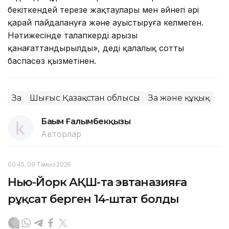
бекіткендей терезе жақтаулары мен әйнегі әрі
қарай пайдалануға және ауыстыруға келмеген.
Нәтижесінде талапкердің арызы
қанағаттандырылды», деді қалалық соттың
баспасөз қызметінен.
Заң
Шығыс Қазақстан облысы
Заң және құқық
Бағым Ғалымбекқызы
Авторлар
00:45, 06 Тамыз 2026
Нью-Йорк АҚШ-та эвтаназияға
рұқсат берген 14-штат болды