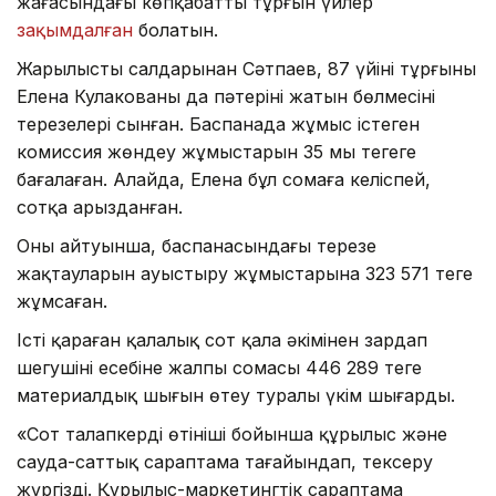
жағасындағы көпқабатты тұрғын үйлер
зақымдалған
болатын.
Жарылыстың салдарынан Сәтпаев, 87 үйінің тұрғыны
Елена Кулакованың да пәтерінің жатын бөлмесінің
терезелері сынған. Баспанада жұмыс істеген
комиссия жөндеу жұмыстарын 35 мың теңгеге
бағалаған. Алайда, Елена бұл сомаға келіспей,
сотқа арызданған.
Оның айтуынша, баспанасындағы терезе
жақтауларын ауыстыру жұмыстарына 323 571 теңге
жұмсаған.
Істі қараған қалалық сот қала әкімінен зардап
шегушінің есебіне жалпы сомасы 446 289 теңге
материалдық шығын өтеу туралы үкім шығарды.
«Сот талапкердің өтініші бойынша құрылыс және
сауда-саттық сараптама тағайындап, тексеру
жүргізді. Құрылыс-маркетингтік сараптама