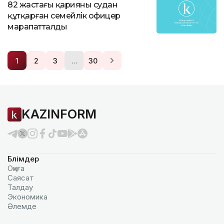
82 жастағы қарияны судан
құтқарған семейлік офицер
марапатталды
…
1
2
3
30
KAZINFORM
Бөлімдер
Оқиға
Саясат
Талдау
Экономика
Әлемде