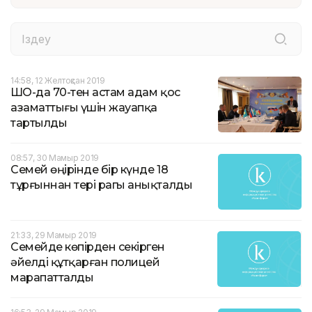
14:58, 12 Желтоқсан 2019
ШҚО-да 70-тен астам адам қос
азаматтығы үшін жауапқа
тартылды
08:57, 30 Мамыр 2019
Семей өңірінде бір күнде 18
тұрғыннан тері рагы анықталды
21:33, 29 Мамыр 2019
Семейде көпірден секірген
əйелді құтқарған полицей
марапатталды