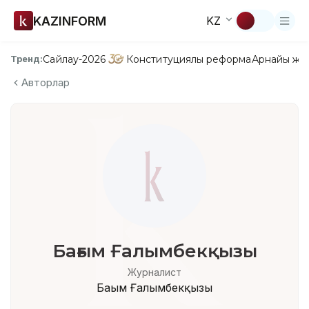
KAZINFORM
KZ
Сайлау-2026
Конституциялық реформа
Арнайы жо
Тренд:
Авторлар
Бағым Ғалымбекқызы
Журналист
Бағым Ғалымбекқызы