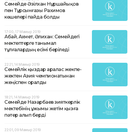
Семейде Әзілхан Нұршайықов
пен Тұрсынғазы Рахимов
көшелері пайда болды
17:00, 17 Мамыр 2019
Абай, Ахмет, Әлихан: Семейдегі
мектептерге танымал
тұлғалардың есімі беріледі
22:21, 14 Мамыр 2019
Семейлік қыздар аралас жекпе-
жектен Азия чемпионатынан
жеңіспен оралды
18:21, 14 Мамыр 2019
Семейде Назарбаев зияткерлік
мектебінің ұжымы жетім қызға
пәтер алып берді
22:01, 09 Мамыр 2019