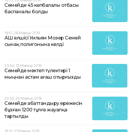
16:53, 29 Мамыр 2019
Семейде 45 көпбалалы отбасы
баспаналы болды
18:51, 28 Мамыр 2019
АҚШ елшісі Уильям Мозер Семей
сынақ полигонына келді
23:44, 25 Мамыр 2019
Семейде мектеп түлектері 1
мыңнан астам ағаш отырғызды
20:30, 24 Мамыр 2019
Семейде абаттандыру ережесін
бұзған 1200 тұлға жауапқа
тартылды
16:10, 21 Мамыр 2019