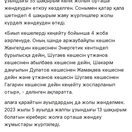
ұзындығы 55 шақырым көлік жолын орташа
жөндеуден өткізу көзделген. Сонымен қатар қала
шетіндегі 4 шақырым жаяу жүргіншілер жолы
күрделі жөндеуден өтеді.
«Биыл көшелерді кеңейту бойынша 4 жоба
әзірленуде. Оның ішінде Қаржаубайұлы көшесін
Жангелдин көшесінен Энергетик кентіндегі
бұрылысқа дейін, Шугаев көшесін Құтжанов
көшесінен Қабылбаев көшесіне дейін, Шәкәрім
даңғылын Дулатов көшесінен Жамақаев көшесіне
дейін және Құтжанов көшесін Шугаев көшесінен
Гагарин көшесіне дейін кеңейту жоспарланып
отыр», - делінген ақпаратта.
Қалаға қарайтын ауылдардың да жолы жөнделмек.
2023 жылы 5 ауылда жалпы ұзындығы 13 шақырым
болатын кіреберіс жолға орташа жөндеу
жұмыстары жүргізіледі.