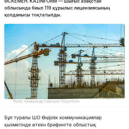
ӨСКЕМЕН. KAZINFORM — Шығыс Қазақстан
облысында биыл 119 құрылыс лицензиясының
қолданысы тоқтатылды.
Фото: Александр Павский / Kazinform
Бұл туралы ШҚО Өңірлік коммуникациялар
қызметінде өткен брифингте облыстық