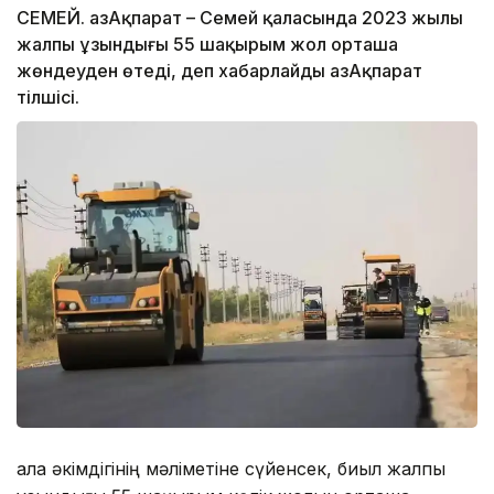
СЕМЕЙ. ҚазАқпарат – Семей қаласында 2023 жылы
жалпы ұзындығы 55 шақырым жол орташа
жөндеуден өтеді, деп хабарлайды ҚазАқпарат
тілшісі.
Қала әкімдігінің мәліметіне сүйенсек, биыл жалпы