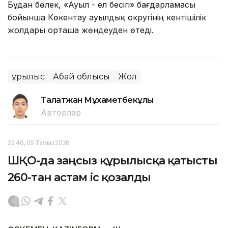
Бұдан бөлек, «Ауыл - ел бесігі» бағдарламасы
бойынша Көкентау ауылдық округінің кентішілік
жолдары орташа жөндеуден өтеді.
Құрылыс
Абай облысы
Жол
Талғатжан Мұхаметбекұлы
Авторлар
22:46, 05 Тамыз 2026
ШҚО-да заңсыз құрылысқа қатысты
260-тан астам іс қозғалды