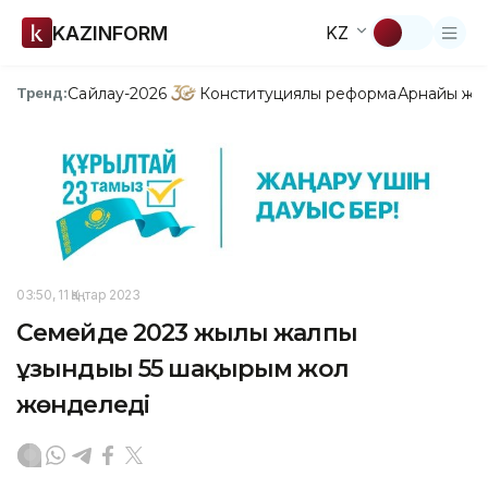
KAZINFORM
KZ
Сайлау-2026
Конституциялық реформа
Арнайы жо
Тренд:
03:50, 11 Қаңтар 2023
Семейде 2023 жылы жалпы
ұзындығы 55 шақырым жол
жөнделеді