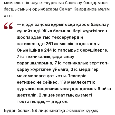
мемлекеттік сәулет-құрылыс бақылау басқармасы
басшысының орынбасары Самат Каирдинов мәлім
етті.
— Өңірде заңсыз құрылысқа қарсы бақылау
күшейтілді. Жыл басынан бері жүргізілген
жоспардан тыс тексерулердің
нәтижесінде 261 әкімшілік іс қозғалды.
Оның ішінде 244 іс тапсырыс берушілерге,
7 іс техникалық қадағалау
сарапшыларына, 7 іс техникалық зерттеп-
қарау жүргізген ұйымға, 3 іс мердігер
мекемелерге қатысты. Тексеріс
нәтижесіне сәйкес, 119 мемлекеттік
құрылыс лицензиясының қолданысы 6 айға
шектеліп, 2 лицензиаттың қызметі
тоқтатылды, — деді ол.
Бұдан бөлек, 89 лицензиатқа әкімшілік құқық