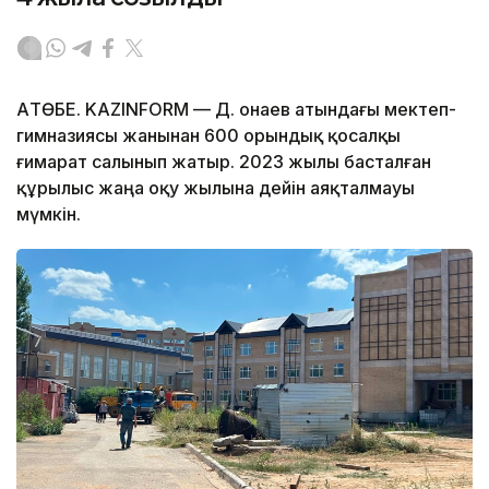
АҚТӨБЕ. KAZINFORM — Д. Қонаев атындағы мектеп-
гимназиясы жанынан 600 орындық қосалқы
ғимарат салынып жатыр. 2023 жылы басталған
құрылыс жаңа оқу жылына дейін аяқталмауы
мүмкін.