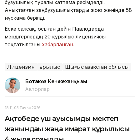
бұзушылық туралы хаттама рәсімделді.
Анықталған заңбұзушылықтарды жою жөнінде 58
нұсқама берілді.
Еске салсақ, осыған дейін Павлодарда
мердігерлердің 20 құрылыс лицензиясы
тоқтатылғаны
хабарланған
.
Лицензия
Құрылыс
Шығыс Қазақстан облысы
Ботакөз Кенжеханқызы
Авторлар
18:11, 05 Тамыз 2026
Ақтөбеде үш ауысымды мектеп
жанындағы жаңа ғимарат құрылысы
4 жылға созылды