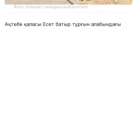
Фото: Алтынай Сағындықова/Kazinform
Ақтөбе қаласы Есет батыр тұрғын алабындағы
мектеп-гимназия үш ауысымды білім ордасы.
Мұнда 3300-ден астам бала білім алады. Мектеп 1
200 орынға шақталған, екі ауысымда 2,5 мың бала
оқи алады. Ата-аналары әлеуметтік желі арқылы
осы мәселені көтеріп, Оқу-ағарту министрлігіне,
мемлекеттік орган өкілдеріне шағым түсірді. Онда
он жылдан астам уақыттан бері үш ауысымды
мектеп мәселесі шешілмегенін, балалардың
қосымша үйірмеге қатысу құқығынан айырылғанын
және үшінші ауысымның сағат 15:45–20:30
аралығында өтетінін хабарлады. Балалар сабақтан
кеш шығады, қыста қауіп жоғары.