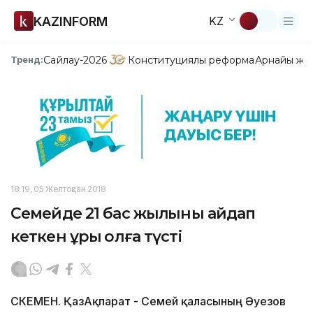
KAZINFORM
KZ
Сайлау-2026
Конституциялық реформа
Арнайы жо
Тренд:
18:19, 05 Желтоқсан 2018
Семейде 21 бас жылқыны айдап
кеткен ұры қолға түсті
ӨСКЕМЕН. ҚазАқпарат - Семей қаласының Әуезов