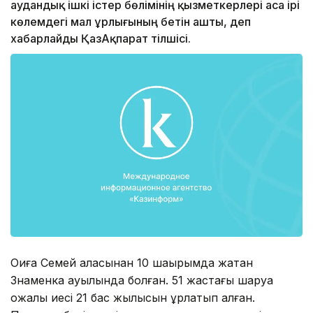
аудандық ішкі істер бөлімінің қызметкерлері аса ірі
көлемдегі мал ұрлығының бетін ашты, деп
хабарлайды ҚазАқпарат тілшісі.
Оқиға Семей қаласынан 10 шақырымда жатқан
Знаменка ауылында болған. 51 жастағы шаруа
қожалық иесі 21 бас жылқысын ұрлатып алған.