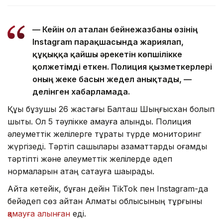
— Кейін ол аталған бейнежазбаны өзінің
Instagram парақшасында жариялап,
құқыққа қайшы әрекетін көпшілікке
қолжетімді еткен. Полиция қызметкерлері
оның жеке басын жедел анықтады, —
делінген хабарламада.
Құқық бұзушы 26 жастағы Балташ Шыңғысхан болып
шықты. Ол 5 тәулікке қамауға алынды. Полиция
әлеуметтік желілерге тұрақты түрде мониторинг
жүргізеді. Тәртіп сақшылары азаматтарды қоғамдық
тәртіпті және әлеуметтік желілерде әдеп
нормаларын қатаң сақтауға шақырады.
Айта кетейік, бұған дейін TikTok пен Instagram-да
бейәдеп сөз айтқан Алматы облысының тұрғыны
қамауға алынған
еді.