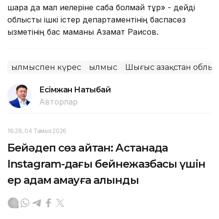
шара да мал иелеріне сабақ болмай тұр» - дейді
облыстық ішкі істер департаментінің баспасөз
қызметінің бас маманы Азамат Раисов.
Қылмыспен күрес
Қылмыс
Шығыс Қазақстан облы
Есімжан Нақтыбай
Авторлар
16:28, 04 Тамыз 2026
Бейәдеп сөз айтқан: Астанада
Instagram-дағы бейнежазбасы үшін
ер адам қамауға алынды