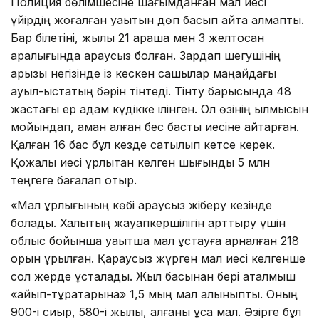
Полиция бөлімшесіне шағымданған мал иесі
үйірдің жоғалған уақытын дөп басып айта алмапты.
Бар білетіні, жылқы 21 қараша мен 3 желтоқсан
аралығында қараусыз болған. Зардап шегушінің
арызы негізінде із кескен сақшылар маңайдағы
ауыл-қыстақтың бәрін тінтеді. Тінту барысында 48
жастағы ер адам күдікке ілінген. Ол өзінің қылмысын
мойындап, аман қалған бес басты иесіне қайтарған.
Қалған 16 бас бұл кезде сатылып кетсе керек.
Қожалық иесі ұрлықтан келген шығынды 5 млн
теңгеге бағалап отыр.
«Мал ұрлығының көбі қараусыз жіберу кезінде
болады. Халықтың жауапкершілігін арттыру үшін
облыс бойынша уақытша мал ұстауға арналған 218
орын құрылған. Қараусыз жүрген мал иесі келгенше
сол жерде ұсталады. Жыл басынан бері аталмыш
«айып-тұрақтарына» 1,5 мың мал алыныпты. Оның
900-і сиыр, 580-і жылқы, қалғаны ұсақ мал. Әзірге бұл