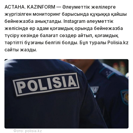
АСТАНА. KAZINFORM — Әлеуметтік желілерге
жүргізілген мониторинг барысында құқыққа қайшы
бейнежазба анықталды. Instagram әлеуметтік
желісінде ер адам қоғамдық орында бейнежазба
түсіру кезінде балағат сөздер айтып, қоғамдық
тәртіпті бұзғаны белгілі болды. Бұл туралы Polisia.kz
сайты жазды.
Фото: polisia.kz