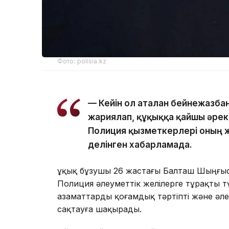
Фото: polisia.kz
— Кейін ол аталған бейнежазба
жариялап, құқыққа қайшы әреке
Полиция қызметкерлері оның 
делінген хабарламада.
Құқық бұзушы 26 жастағы Балташ Шыңғыс
Полиция әлеуметтік желілерге тұрақты т
азаматтарды қоғамдық тәртіпті және әл
сақтауға шақырады.