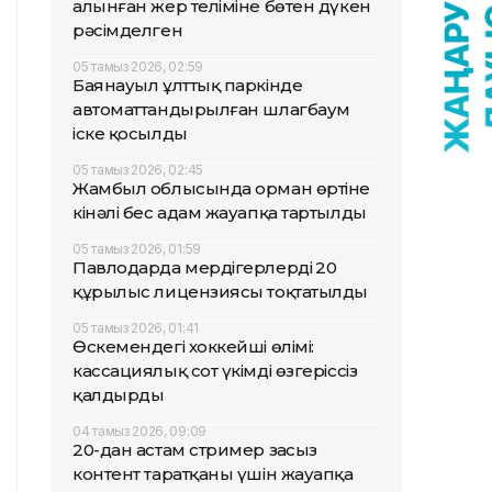
алынған жер теліміне бөтен дүкен
рәсімделген
05 тамыз 2026, 02:59
Баянауыл ұлттық паркінде
автоматтандырылған шлагбаум
іске қосылды
05 тамыз 2026, 02:45
Жамбыл облысында орман өртіне
кінәлі бес адам жауапқа тартылды
05 тамыз 2026, 01:59
Павлодарда мердігерлердің 20
құрылыс лицензиясы тоқтатылды
05 тамыз 2026, 01:41
Өскемендегі хоккейші өлімі:
кассациялық сот үкімді өзгеріссіз
қалдырды
04 тамыз 2026, 09:09
20-дан астам стример заңсыз
контент таратқаны үшін жауапқа