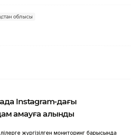
қстан облысы
нада Instagram-дағы
ам қамауға алынды
лілерге жүргізілген мониторинг барысында