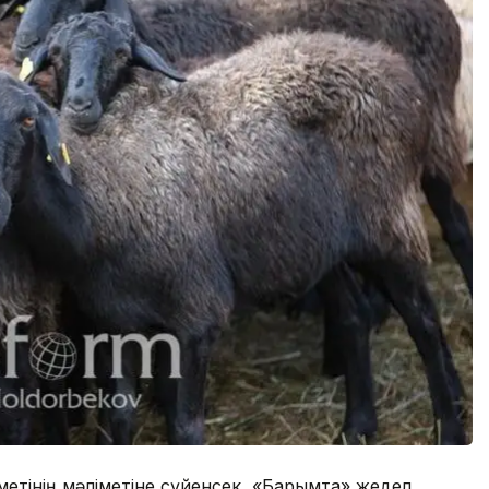
етінің мәліметіне сүйенсек, «Барымта» жедел