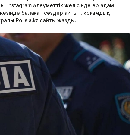
. Instagram әлеуметтік желісінде ер адам
кезінде балағат сөздер айтып, қоғамдық
уралы Polisia.kz сайты жазды.