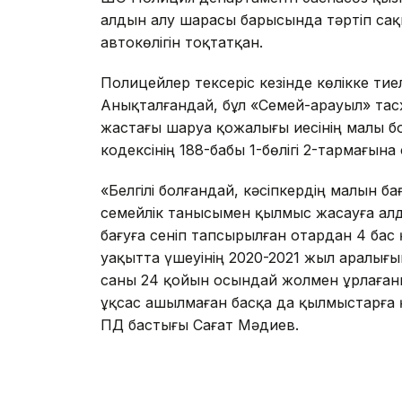
алдын алу шарасы барысында тәртіп са
автокөлігін тоқтатқан.
Полицейлер тексеріс кезінде көлікке ти
Анықталғандай, бұл «Семей-Қарауыл» т
жастағы шаруа қожалығы иесінің малы б
кодексінің 188-бабы 1-бөлігі 2-тармағына
«Белгілі болғандай, кәсіпкердің малын б
семейлік танысымен қылмыс жасауға алды
бағуға сеніп тапсырылған отардан 4 бас қ
уақытта үшеуінің 2020-2021 жыл аралығы
саны 24 қойын осындай жолмен ұрлағаны 
ұқсас ашылмаған басқа да қылмыстарға қ
ПД бастығы Сағат Мәдиев.