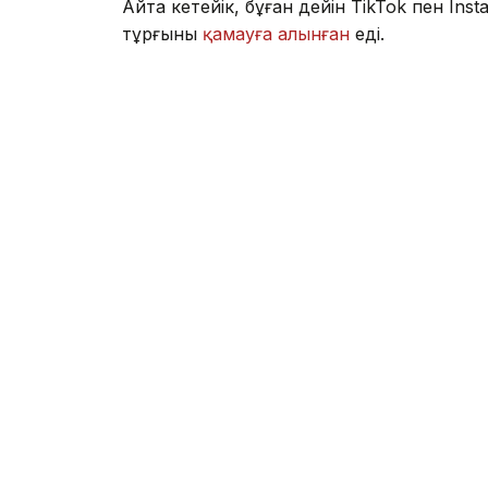
Айта кетейік, бұған дейін TikTok пен I
тұрғыны
қамауға алынған
еді.