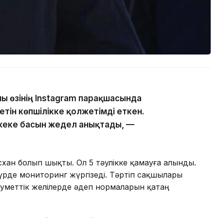
ны өзінің Instagram парақшасында
тін көпшілікке қолжетімді еткен.
жеке басын жедел анықтады, —
хан болып шықты. Ол 5 тәулікке қамауға алынды.
үрде мониторинг жүргізеді. Тәртіп сақшылары
еуметтік желілерде әдеп нормаларын қатаң