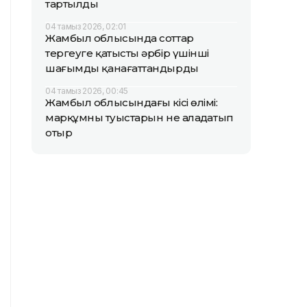
тартылды
04 тамыз 2026, 02:01
Жамбыл облысында соттар
тергеуге қатысты әрбір үшінші
шағымды қанағаттандырды
04 тамыз 2026, 00:45
Жамбыл облысындағы кісі өлімі:
марқұмның туыстарын не алаңдатып
отыр