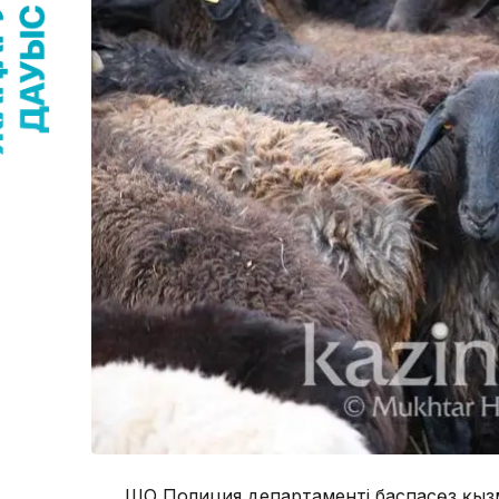
ШҚО Полиция департаменті баспасөз қызм