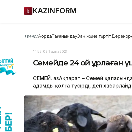
KAZINFORM
Ақорда
Тағайындау
Заң және тәртіп
Дерекқор
Тренд:
14:52, 02 Тамыз 2021
Семейде 24 қой ұрлаған 
СЕМЕЙ. ҚазАқпарат – Семей қаласынд
адамды қолға түсірді, деп хабарлайды