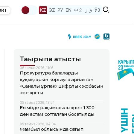
KZ
QZ
РУ
EN
中文
ق ز
ЎЗ
ORT
Тақырыпқа қатысты
06 тамыз 2026, 11:16
Прокуратура балалардың
құқықтарын қорғауға арналған
«Саналы ұрпақ» цифрлық жобасын
іске қосты
05 тамыз 2026, 13:54
Елімізде рақымшылықпен 1 300-
ден астам сотталған босатылды
05 тамыз 2026, 04:34
Жамбыл облысында сатып