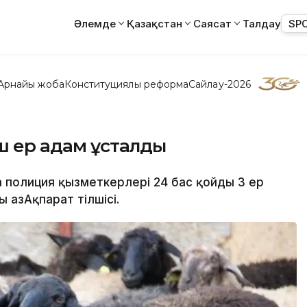
Әлемде
Қазақстан
Саясат
Талдау
SP
Арнайы жоба
Конституциялық реформа
Сайлау-2026
үш ер адам ұсталды
а полиция қызметкерлері 24 бас қойды 3 ер
 ҚазАқпарат тілшісі.