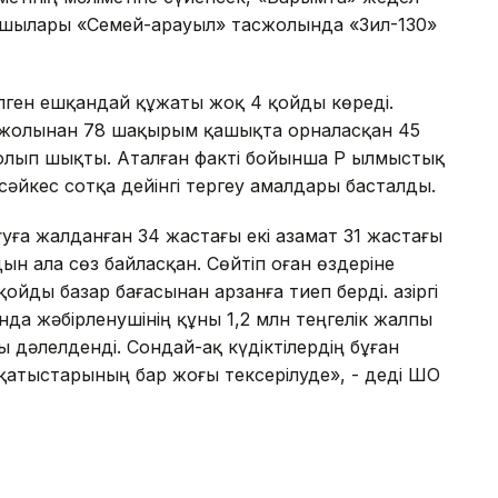
қшылары «Семей-Қарауыл» тасжолында «Зил-130»
елген ешқандай құжаты жоқ 4 қойды көреді.
асжолынан 78 шақырым қашықта орналасқан 45
олып шықты. Аталған факті бойынша ҚР Қылмыстық
 сәйкес сотқа дейінгі тергеу амалдары басталды.
ағуға жалданған 34 жастағы екі азамат 31 жастағы
н ала сөз байласқан. Сөйтіп оған өздеріне
ойды базар бағасынан арзанға тиеп берді. Қазіргі
нда жәбірленушінің құны 1,2 млн теңгелік жалпы
дәлелденді. Сондай-ақ күдіктілердің бұған
атыстарының бар жоғы тексерілуде», - деді ШҚО