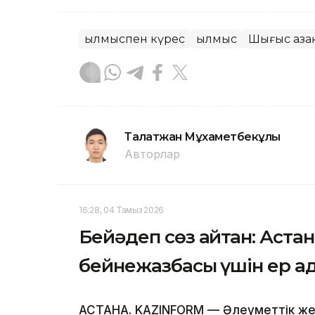
Қылмыспен күрес
Қылмыс
Шығыс Қаза
Талғатжан Мұхаметбекұлы
Авторлар
16:28, 04 Тамыз 2026
Бейәдеп сөз айтқан: Аста
бейнежазбасы үшін ер ад
АСТАНА. KAZINFORM — Әлеуметтік же