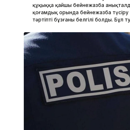
құқыққа қайшы бейнежазба анықталды
қоғамдық орында бейнежазба түсіру 
тәртіпті бұзғаны белгілі болды. Бұл т