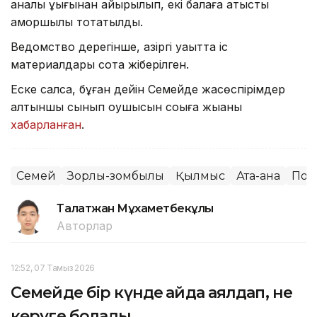
аналық құқығынан айырылып, екі балаға қатысты
қамқоршылық тоқтатылды.
Ведомство дерегінше, қазіргі уақытта іс
материалдары сотқа жіберілген.
Еске салсақ, бұған дейін Семейде жасөспірімдер
алтыншы сынып оқушысын соққыға жыққаны
хабарланған
.
Семей
Зорлық-зомбылық
Қылмыс
Ата-ана
Пол
Талғатжан Мұхаметбекұлы
Авторлар
12:52, 07 Тамыз 2026
Семейде бір күнде қайда аялдап, не
көруге болады