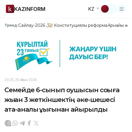
KAZINFORM
KZ
Сайлау-2026
Конституциялық реформа
Арнайы жо
Тренд:
20:25, 25 Ақпан 2025
Семейде 6-сынып оқушысын соққыға
жыққан 3 жеткіншектің әке-шешесі
ата-аналық құқығынан айырылды