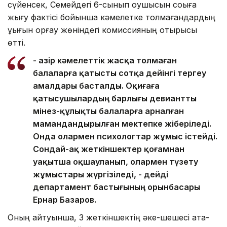
сүйенсек, Семейдегі 6-сынып оқушысын соққыға
жығу фактісі бойынша кәмелетке толмағандардың
құқығын қорғау жөніндегі комиссияның отырысы
өтті.
- Қазір кәмелеттік жасқа толмаған
балаларға қатысты сотқа дейінгі тергеу
амалдары басталды. Оқиғаға
қатысушылардың барлығы девиантты
мінез-құлықты балаларға арналған
мамандандырылған мектепке жіберіледі.
Онда олармен психологтар жұмыс істейді.
Сондай-ақ жеткіншектер қоғамнан
уақытша оқшауланып, олармен түзету
жұмыстары жүргізіледі, - дейді
департамент бастығының орынбасары
Ернар Базаров.
Оның айтуынша, 3 жеткіншектің әке-шешесі ата-