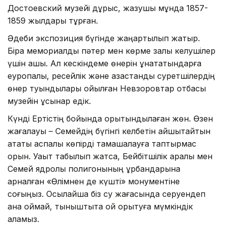
Достоевский музейі дұрыс, жазушы мұнда 1857-
1859 жылдары тұрған.
Әдеби экспозиция бүгінде жаңартылып жатыр.
Бірақ мемориалды пәтер мен көрме залы келушілер
үшін ашық. Ал кескіндеме өнерін ұнататындарға
еуропалық, ресейлік және қазақстандық суретшілердің
өнер туындылары қойылған Невзоровтар отбасы
музейін ұсынар едік.
Күнді Ертістің бойында қорытындылаған жөн. Өзен
жағалауы – Семейдің бүгінгі келбетін айшықтайтын
атақты аспалы көпірді тамашалауға таптырмас
орын. Уақыт табылып жатса, Бейбітшілік аралы мен
Семей ядролық полигонының құрбандарына
арналған «Өлімнен де күшті» монументіне
соғыңыз. Осылайша біз су жағасында серуендеп
қана қоймай, тыныштықта ой қорытуға мүмкіндік
аламыз.