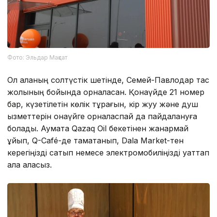
Фото: Эльдар Мақсат
Ол қаланың солтүстік шетінде, Семей-Павлодар тас
жолының бойында орналасқан. Қонақүйде 21 номер
бар, күзетілетін көлік тұрағын, кір жуу және душ
қызметтерін қонақүйге орналаспай да пайдалануға
болады. Аумақта Qazaq Oil бекетінен жанармай
құйып, Q-Café-де тамақтанып, Dala Market-тен
керегіңізді сатып немесе электромобиліңізді қуаттап
ала аласыз.