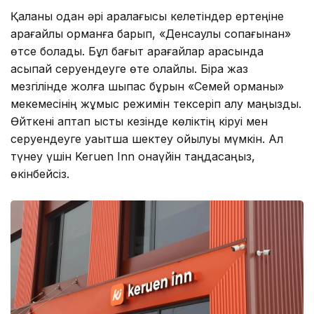
Қаланы одан әрі аралағысы келетіндер ертеңіне
қарағайлы орманға барып, «Денсаулық соқпағынан»
өтсе болады. Бұл бағыт қарағайлар арасында
асықпай серуендеуге өте қолайлы. Бірақ жаз
мезгілінде жолға шықпас бұрын «Семей орманы»
мекемесінің жұмыс режимін тексеріп алу маңызды.
Өйткені аптап ыстық кезінде көліктің кіруі мен
серуендеуге уақытша шектеу қойылуы мүмкін. Ал
түнеу үшін Keruen Inn қонақүйін таңдасаңыз,
өкінбейсіз.