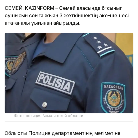
СЕМЕЙ. KAZINFORM – Семей қаласында 6-сынып
оқушысын соққыға жыққан 3 жеткіншектің әке-шешесі
ата-аналық құқығынан айырылды.
Фото: полиция Алматинской области
Облыстық Полиция департаментінің мәліметіне