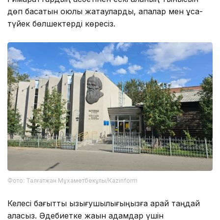
дөп басатын оюлы жақтауларды, қақпалар мен ұсақ-
түйек бөлшектерді көресіз.
Фото: Талғатжан Мұхаметбекұлы/Кazinform
Келесі бағытты қызығушылығыңызға қарай таңдай
аласыз. Әдебиетке жақын адамдар үшін