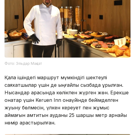
Фото: Эльдар Мақсат
Қала ішіндегі маршрут мүмкіндігі шектеулі
саяхатшылар үшін де ыңғайлы сызбада құрылған.
Нысандар арасында көлікпен жүрген жөн. Ерекше
қонақтар үшін Keruen Inn қонақүйінде бейімделген
жуыну бөлмесін, үлкен кереует пен жұмыс
аймағын қамтитын ауданы 25 шаршы метр арнайы
нөмір қарастырылған.