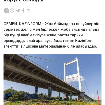
СЕМЕЙ. KAZINFORM – Жол бойындағы қонақүйлердің
серіктес желісімен бірлескен жоба аясында қалада
бір күнді қалай өткізуге және басты тарихи
орындарды қалай аралауға болатынын Kazinform
агенттігі тілшісінің материалынан біле аласыздар.