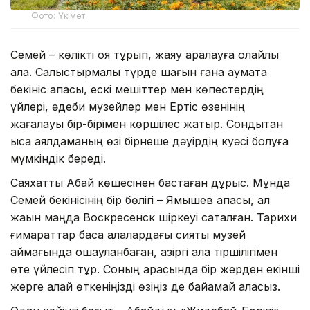
Фото: Үкімет
Семей – көлікті қоя тұрып, жаяу аралауға қолайлы
қала. Салыстырмалы түрде шағын ғана аумақта
бекініс қақпасы, ескі мешіттер мен көпестердің
үйлері, әдеби музейлер мен Ертіс өзенінің
жағалауы бір-бірімен көршілес жатыр. Сондықтан
қысқа аялдаманың өзі бірнеше дәуірдің куәсі болуға
мүмкіндік береді.
Саяхатты Абай көшесінен бастаған дұрыс. Мұнда
Семей бекінісінің бір бөлігі – Ямышев қақпасы, ал
жақын маңда Воскресенск шіркеуі сақталған. Тарихи
ғимараттар басқа қалалардағы сияқты музей
аймағында оқшауланбаған, қазіргі қала тіршілігімен
өте үйлесіп тұр. Соның арқасында бір жерден екінші
жерге қалай өткеніңізді өзіңіз де байқамай қаласыз.