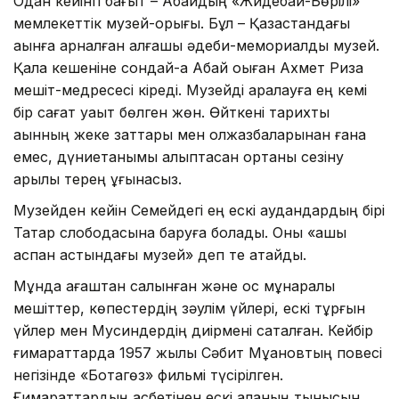
Одан кейінгі бағыт – Абайдың «Жидебай-Бөрілі»
мемлекеттік музей-қорығы. Бұл – Қазақстандағы
ақынға арналған алғашқы әдеби-мемориалды музей.
Қала кешеніне сондай-ақ Абай оқыған Ахмет Риза
мешіт-медресесі кіреді. Музейді аралауға ең кемі
бір сағат уақыт бөлген жөн. Өйткені тарихты
ақынның жеке заттары мен қолжазбаларынан ғана
емес, дүниетанымы қалыптасқан ортаны сезіну
арқылы терең ұғынасыз.
Музейден кейін Семейдегі ең ескі аудандардың бірі
Татар слободасына баруға болады. Оны «ашық
аспан астындағы музей» деп те атайды.
Мұнда ағаштан салынған және қос мұнаралы
мешіттер, көпестердің зәулім үйлері, ескі тұрғын
үйлер мен Мусиндердің диірмені сақталған. Кейбір
ғимараттарда 1957 жылы Сәбит Мұқановтың повесі
негізінде «Ботагөз» фильмі түсірілген.
Ғимараттардың қасбетінен ескі қаланың тынысын