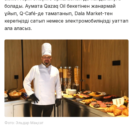
болады. Аумақта Qazaq Oil бекетінен жанармай
құйып, Q-Café-де тамақтанып, Dala Market-тен
керегіңізді сатып немесе электромобиліңізді қуаттап
ала аласыз.
Фото: Эльдар Мақсат