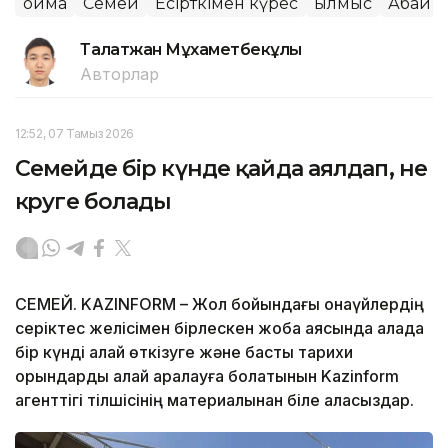
Қойма
Семей
Есірткімен күрес
Қылмыс
Абай 
Талғатжан Мұхаметбекұлы
Авторлар
12:52, 07 Тамыз 2026
Семейде бір күнде қайда аялдап, не
көруге болады
СЕМЕЙ. KAZINFORM – Жол бойындағы қонақүйлердің
серіктес желісімен бірлескен жоба аясында қалада
бір күнді қалай өткізуге және басты тарихи
орындарды қалай аралауға болатынын Kazinform
агенттігі тілшісінің материалынан біле аласыздар.