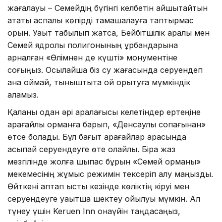
жағалауы – Семейдің бүгінгі келбетін айшықтайтын
атақты аспалы көпірді тамашалауға таптырмас
орын. Уақыт табылып жатса, Бейбітшілік аралы мен
Семей ядролық полигонының құрбандарына
арналған «Өлімнен де күшті» монументіне
соғыңыз. Осылайша біз су жағасында серуендеп
қана қоймай, тыныштықта ой қорытуға мүмкіндік
аламыз.
Қаланы одан әрі аралағысы келетіндер ертеңіне
қарағайлы орманға барып, «Денсаулық соқпағынан»
өтсе болады. Бұл бағыт қарағайлар арасында
асықпай серуендеуге өте қолайлы. Бірақ жаз
мезгілінде жолға шықпас бұрын «Семей орманы»
мекемесінің жұмыс режимін тексеріп алу маңызды.
Өйткені аптап ыстық кезінде көліктің кіруі мен
серуендеуге уақытша шектеу қойылуы мүмкін. Ал
түнеу үшін Keruen Inn қонақүйін таңдасаңыз,