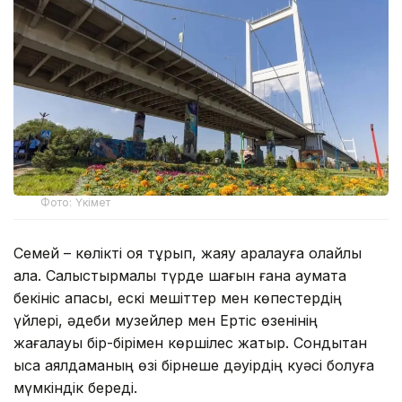
Фото: Үкімет
Семей – көлікті қоя тұрып, жаяу аралауға қолайлы
қала. Салыстырмалы түрде шағын ғана аумақта
бекініс қақпасы, ескі мешіттер мен көпестердің
үйлері, әдеби музейлер мен Ертіс өзенінің
жағалауы бір-бірімен көршілес жатыр. Сондықтан
қысқа аялдаманың өзі бірнеше дәуірдің куәсі болуға
мүмкіндік береді.