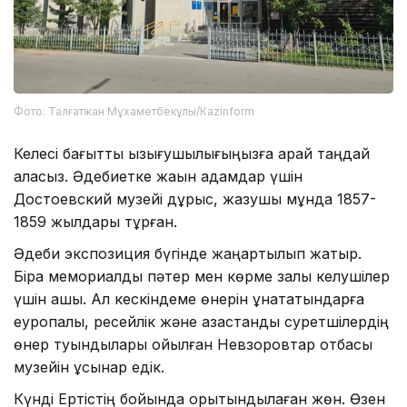
Фото: Талғатжан Мұхаметбекұлы/Кazinform
Келесі бағытты қызығушылығыңызға қарай таңдай
аласыз. Әдебиетке жақын адамдар үшін
Достоевский музейі дұрыс, жазушы мұнда 1857-
1859 жылдары тұрған.
Әдеби экспозиция бүгінде жаңартылып жатыр.
Бірақ мемориалды пәтер мен көрме залы келушілер
үшін ашық. Ал кескіндеме өнерін ұнататындарға
еуропалық, ресейлік және қазақстандық суретшілердің
өнер туындылары қойылған Невзоровтар отбасы
музейін ұсынар едік.
Күнді Ертістің бойында қорытындылаған жөн. Өзен