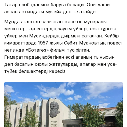
Татар слободасына баруға болады. Оны «ашық
аспан астындағы музей» деп те атайды.
Мұнда ағаштан салынған және қос мұнаралы
мешіттер, көпестердің зәулім үйлері, ескі тұрғын
үйлер мен Мусиндердің диірмені сақталған. Кейбір
ғимараттарда 1957 жылы Сәбит Мұқановтың повесі
негізінде «Ботагөз» фильмі түсірілген.
Ғимараттардың қасбетінен ескі қаланың тынысын
дөп басатын оюлы жақтауларды, қақпалар мен ұсақ-
түйек бөлшектерді көресіз.