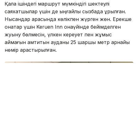
Қала ішіндегі маршрут мүмкіндігі шектеулі
саяхатшылар үшін де ыңғайлы сызбада құрылған.
Нысандар арасында көлікпен жүрген жөн. Ерекше
қонақтар үшін Keruen Inn қонақүйінде бейімделген
жуыну бөлмесін, үлкен кереует пен жұмыс
аймағын қамтитын ауданы 25 шаршы метр арнайы
нөмір қарастырылған.