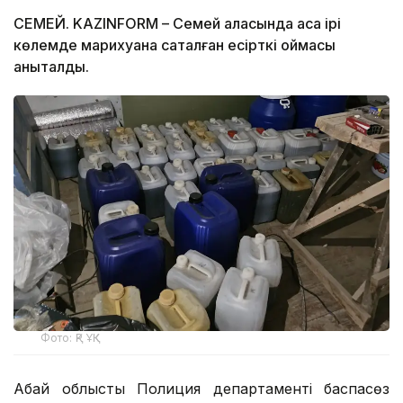
СЕМЕЙ. KAZINFORM – Семей қаласында аса ірі
көлемде марихуана сақталған есірткі қоймасы
анықталды.
Фото: ҚР ҰҚК
Абай облыстық Полиция департаменті баспасөз