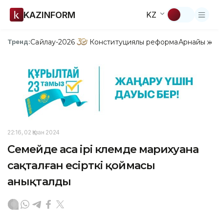
KAZINFORM
KZ
Сайлау-2026
Конституциялық реформа
Арнайы жо
Тренд:
22:16, 02 Қазан 2024
Семейде аса ірі көлемде марихуана
сақталған есірткі қоймасы
анықталды