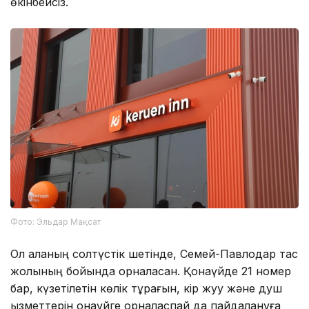
өкінбейсіз.
Фото: Эльдар Мақсат
Ол қаланың солтүстік шетінде, Семей-Павлодар тас
жолының бойында орналасқан. Қонақүйде 21 номер
бар, күзетілетін көлік тұрағын, кір жуу және душ
қызметтерін қонақүйге орналаспай да пайдалануға