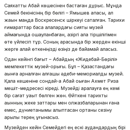
Саяхатты Абай көшесінен бастаған дұрыс. Мұнда
Семей бекінісінің бір бөлігі – Ямышев қақпасы, ал
жақын маңда Воскресенск шіркеуі сақталған. Тарихи
ғимараттар басқа қалалардағы сияқты музей
аймағында оқшауланбаған, қазіргі қала тіршілігімен
өте үйлесіп тұр. Соның арқасында бір жерден екінші
жерге қалай өткеніңізді өзіңіз де байқамай қаласыз.
Одан кейінгі бағыт – Абайдың «Жидебай-Бөрілі»
мемлекеттік музей-қорығы. Бұл – Қазақстандағы
ақынға арналған алғашқы әдеби-мемориалды музей.
Қала кешеніне сондай-ақ Абай оқыған Ахмет Риза
мешіт-медресесі кіреді. Музейді аралауға ең кемі
бір сағат уақыт бөлген жөн. Өйткені тарихты
ақынның жеке заттары мен қолжазбаларынан ғана
емес, дүниетанымы қалыптасқан ортаны сезіну
арқылы терең ұғынасыз.
Музейден кейін Семейдегі ең ескі аудандардың бірі