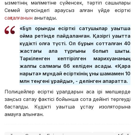
қызметінің мәліметіне сүйенсек, тәртіп сақшылары
Семей іргесіндегі қараусыз қалған үйде есірткі
сақталғанын
анықтады.
«Бұл орынды есірткі сатушылар уақытша
қойма ретінде пайдаланған. Қазіргі уақытта
күдікті қолға түсті. Ол бұрын сотталған 40
жастағы қала тұрғыны болып шықты.
Тәркіленген кептірілген марихуананың
жалпы салмағы 66 келіден асады. «Қара
нарықта» мұндай есірткінің құны шамамен 10
млн теңгені құрайды», - делінген ақпаратта.
Полицейлер есірткі құралдарын аса ірі мөлшерде
заңсыз сақтау фактісі бойынша сотқа дейінгі тергеуді
басталды. Күдікті уақытша ұстау изоляторына
қамауға алынған.