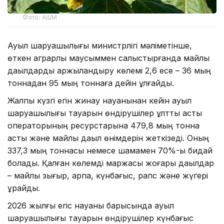
Фото: АШМ
Ауыл шаруашылығы министрлігі мәліметінше,
өткен аграрлық маусыммен салыстырғанда майлы
дақылдарды қаржыландыру көлемі 2,6 есе – 36 мың
тоннадан 95 мың тоннаға дейін ұлғайды.
Жалпы күзгі егін жинау науқанынан кейін ауыл
шаруашылығы тауарын өндірушілер ұлттық астық
операторының ресурстарына 479,8 мың тонна
астық және майлы дақыл өнімдерін жеткізеді. Оның
337,3 мың тоннасы немесе шамамен 70%-ы бидай
болады. Қалған көлемді маржасы жоғары дақылдар
– майлы зығыр, арпа, күнбағыс, рапс және жүгері
құрайды.
2026 жылғы егіс науқаны барысында ауыл
шаруашылығы тауарын өндірушілер күнбағыс