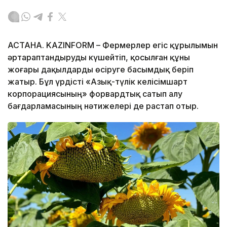
АСТАНА. KAZINFORM – Фермерлер егіс құрылымын
әртараптандыруды күшейтіп, қосылған құны
жоғары дақылдарды өсіруге басымдық беріп
жатыр. Бұл үрдісті «Азық-түлік келісімшарт
корпорациясының» форвардтық сатып алу
бағдарламасының нәтижелері де растап отыр.