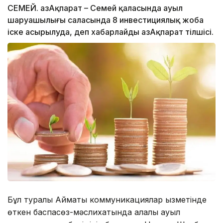
СЕМЕЙ. ҚазАқпарат – Семей қаласында ауыл
шаруашылығы саласында 8 инвестициялық жоба
іске асырылуда, деп хабарлайды ҚазАқпарат тілшісі.
Бұл туралы Аймақтық коммуникациялар қызметінде
өткен баспасөз-мәслихатында қалалық ауыл