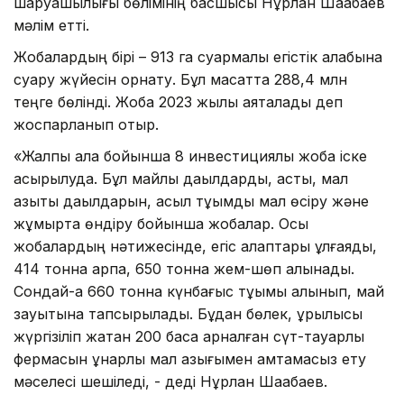
шаруашылығы бөлімінің басшысы Нұрлан Шақабаев
мәлім етті.
Жобалардың бірі – 913 га суармалы егістік алқабына
суару жүйесін орнату. Бұл мақсатта 288,4 млн
теңге бөлінді. Жоба 2023 жылы аяқталады деп
жоспарланып отыр.
«Жалпы қала бойынша 8 инвестициялық жоба іске
асырылуда. Бұл майлы дақылдарды, астық, мал
азықтық дақылдарын, асыл тұқымды мал өсіру және
жұмыртқа өндіру бойынша жобалар. Осы
жобалардың нәтижесінде, егіс алқаптары ұлғаяды,
414 тонна арпа, 650 тонна жем-шөп алынады.
Сондай-ақ 660 тонна күнбағыс тұқымы алынып, май
зауытына тапсырылады. Бұдан бөлек, құрылысы
жүргізіліп жатқан 200 басқа арналған сүт-тауарлы
фермасын құнарлы мал азығымен қамтамасыз ету
мәселесі шешіледі, - деді Нұрлан Шақабаев.