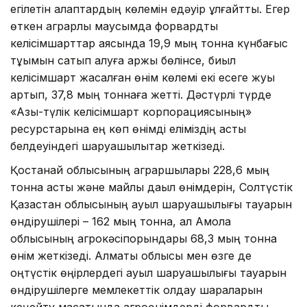
егілетін алқаптардың көлемін едәуір ұлғайтты. Егер
өткен аграрлық маусымда форвардтық
келісімшарттар аясында 19,9 мың тонна күнбағыс
тұқымын сатып алуға қаржы бөлінсе, биыл
келісімшарт жасалған өнім көлемі екі есеге жуық
артып, 37,8 мың тоннаға жетті. Дәстүрлі түрде
«Азық-түлік келісімшарт корпорациясының»
ресурстарына ең көп өнімді еліміздің астық
белдеуіндегі шаруашылықтар жеткізеді.
Қостанай облысының аграршылары 228,6 мың
тонна астық және майлы дақыл өнімдерін, Солтүстік
Қазақстан облысының ауыл шаруашылығы тауарын
өндірушілері – 162 мың тонна, ал Ақмола
облысының агрокәсіпорындары 68,3 мың тонна
өнім жеткізеді. Алматы облысы мен өзге де
оңтүстік өңірлердегі ауыл шаруашылығы тауарын
өндірушілерге мемлекеттік қолдау шараларын