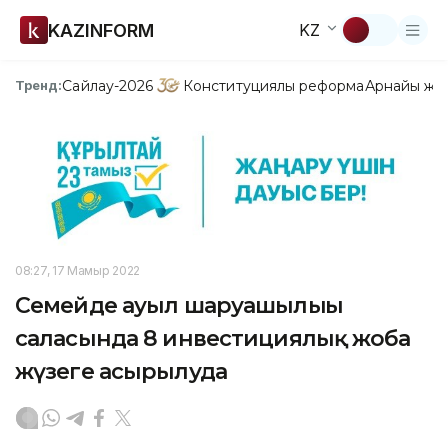
KAZINFORM
KZ
Сайлау-2026
Конституциялық реформа
Арнайы жо
Тренд:
08:27, 17 Мамыр 2022
Семейде ауыл шаруашылығы
саласында 8 инвестициялық жоба
жүзеге асырылуда