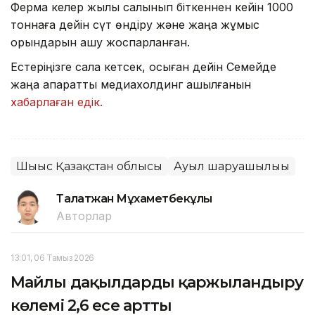
Ферма келер жылы салынып біткеннен кейін 1000
тоннаға дейін сүт өндіру және жаңа жұмыс
орындарын ашу жоспарланған.
Естеріңізге сала кетсек, осыған дейін Семейде
жаңа ақпараттық медиахолдинг ашылғанын
хабарлаған едік.
Шығыс Қазақстан облысы
Ауыл шаруашылығы
Талғатжан Мұхаметбекұлы
Авторлар
13:01, 06 Тамыз 2026
Майлы дақылдарды қаржыландыру
көлемі 2,6 есе артты