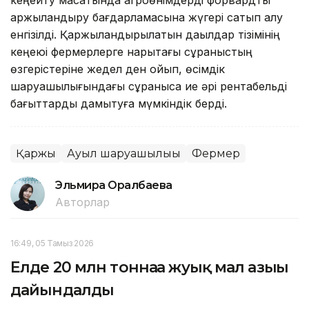
кеңейту мақсатында агроөнімдерді форвардтық
қаржыландыру бағдарламасына жүгері сатып алу
енгізілді. Қаржыландырылатын дақылдар тізімінің
кеңеюі фермерлерге нарықтағы сұраныстың
өзгерістеріне жедел ден қойып, өсімдік
шаруашылығындағы сұранысқа ие әрі рентабельді
бағыттарды дамытуға мүмкіндік берді.
Қаржы
Ауыл шаруашылығы
Фермер
Эльмира Оралбаева
Авторлар
16:49, 05 Тамыз 2026
Елде 20 млн тоннаға жуық мал азығы
дайындалды