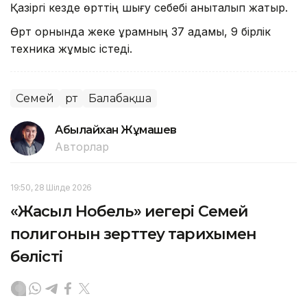
Қазіргі кезде өрттің шығу себебі анықталып жатыр.
Өрт орнында жеке құрамның 37 адамы, 9 бірлік
техника жұмыс істеді.
Семей
Өрт
Балабақша
Абылайхан Жұмашев
Авторлар
19:50, 28 Шілде 2026
«Жасыл Нобель» иегері Семей
полигонын зерттеу тарихымен
бөлісті