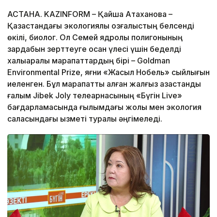
АСТАНА. KAZINFORM – Қайша Атаханова –
Қазақстандағы экологиялық қозғалыстың белсенді
өкілі, биолог. Ол Семей ядролық полигонының
зардабын зерттеуге қосқан үлесі үшін беделді
халықаралық марапаттардың бірі – Goldman
Environmental Prize, яғни «Жасыл Нобель» сыйлығын
иеленген. Бұл марапатты алған жалғыз қазақстандық
ғалым Jibek Joly телеарнасының «Бүгін Live»
бағдарламасында ғылымдағы жолы мен экология
саласындағы қызметі туралы әңгімеледі.