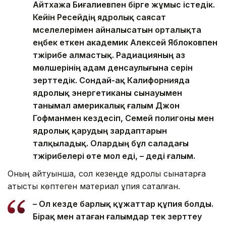
Айтхажа Биғалиевпен бірге жұмыс істедік.
Кейін Ресейдің ядролық саясат
мәселелерімен айналысатын орталықта
еңбек еткен академик Алексей Яблоковпен
тәжірибе алмастық. Радиацияның аз
мөлшерінің адам денсаулығына әсерін
зерттедік. Сондай-ақ Калифорнияда
ядролық энергетиканы сынауымен
танымал америкалық ғалым Джон
Гофманмен кездесіп, Семей полигоны мен
ядролық қарудың зардаптарын
талқыладық. Олардың бұл саладағы
тәжірибелері өте мол еді, – деді ғалым.
Оның айтуынша, сол кезеңде ядролық сынақтарға
қатысты көптеген материал құпия сақталған.
– Ол кезде барлық құжаттар құпия болды.
Бірақ мен атаған ғалымдар тек зерттеу