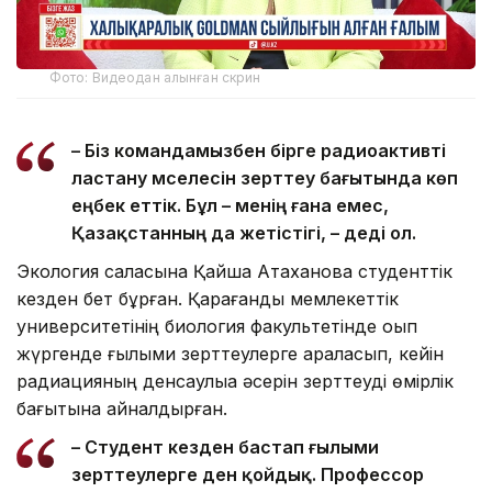
Фото: Видеодан алынған скрин
– Біз командамызбен бірге радиоактивті
ластану мәселесін зерттеу бағытында көп
еңбек еттік. Бұл – менің ғана емес,
Қазақстанның да жетістігі, – деді ол.
Экология саласына Қайша Атаханова студенттік
кезден бет бұрған. Қарағанды мемлекеттік
университетінің биология факультетінде оқып
жүргенде ғылыми зерттеулерге араласып, кейін
радиацияның денсаулыққа әсерін зерттеуді өмірлік
бағытына айналдырған.
– Студент кезден бастап ғылыми
зерттеулерге ден қойдық. Профессор