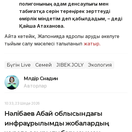
полигонының адам денсаулығы мен
табиғатқа әсерін тереңірек зерттеуді
өмірлік міндетім деп қабылдадым, – деді
Қайша Атаханова.
Айта кетейік, Жапонияда ядролық қаруды әкелуге
тыйым салу мәселесі талқыланып
жатыр.
Бүгін Live
Семей
JIBEK JOLY
Экология
Мөлдір Снадин
Авторлар
10:33, 23 Шілде 2026
Нәлібаев Абай облысындағы
инфрақұрылымдық жобалардың