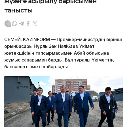
жүзеге асырылу барысымен
танысты
СЕМЕЙ. KAZINFORM — Премьер-министрдің бірінші
орынбасары Нұрлыбек Нәлібаев Үкімет
жетекшісінің тапсырмасымен Абай облысына
жұмыс сапарымен барды. Бұл туралы Үкіметтің
баспасөз қызметі хабарлады.