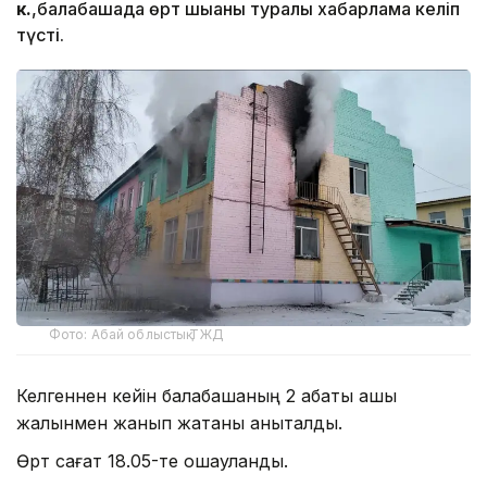
к.
,балабақшада өрт шыққаны туралы хабарлама келіп
түсті.
Фото: Абай облыстық ТЖД
Келгеннен кейін балабақшаның 2 қабаты ашық
жалынмен жанып жатқаны анықталды.
Өрт сағат 18.05-те оқшауланды.