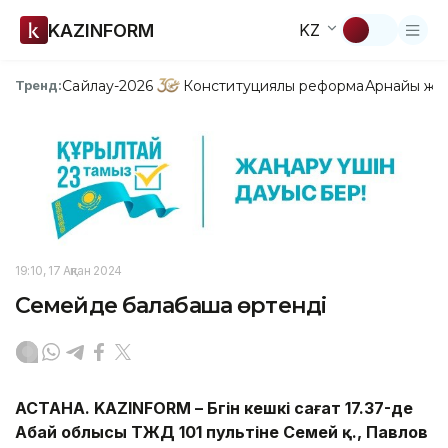
KAZINFORM
KZ
Сайлау-2026
Конституциялық реформа
Арнайы жо
Тренд:
19:10, 17 Ақпан 2024
Семейде балабақша өртенді
АСТАНА. KAZINFORM – Бүгін кешкі сағат 17.37-де
Абай облысы ТЖД 101 пультіне Семей қ., Павлов