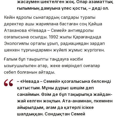
жасаумен шектелген жоқ. Олар азаматтық
ғылымның дамуына үлес қосты, – деді ол.
Кейін ядролық сынақтардың салдары туралы
деректер ашық жариялана бастаған соң Қайша
Атаханова «Невада – Семей» антиядролық
қозғалысына қосылды. 1992 жылы Қарағандыда
Экологиялық орталық құрып, радиациядан зардап
шеккен тұрғындармен жүйелі жұмыс жүргізген.
Ғалым бұл тақырыпты таңдауға кәсіби
қызығушылықпен қатар, жеке өміріндегі оқиғалар
себеп болғанын айтады.
– «Невада – Семей» қозғалысына белсенді
қатыстым. Мұны дұрыс шешім деп
санаймын. Өзім де бұл тақырыпқа жайдан-
жай келген жоқпын. Ата-анамнан, әпкемнен
айырылдым, ағам да қатерлі ісікке
шалдыққан. Сондықтан Семей