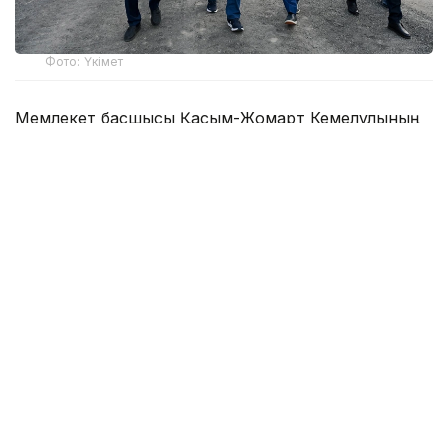
Фото: Үкімет
Мемлекет басшысы Қасым-Жомарт Кемелұлының
қолдауымен өңірлерде ірі өндіріс орындарына
инвестиция тартылып, әлеуметтік, инженерлік-
коммуналдық инфрақұрылым жаңғыртылуда.
Аталған жобалардың жүзеге асырылуы, әр кезеңде
атқарылған жұмыс барысы Премьер-министрдің
жіті бақылауында.
Нұрлыбек Нәлібаев еліміздің тау-кен өндіру
саласындағы ең ірі инвестициялық жобалардың бірі
– Аягөз ауданындағы «Aйдарлы» тау-кен байыту
комбинатының іргетасын қалау рәсіміне қатысты.