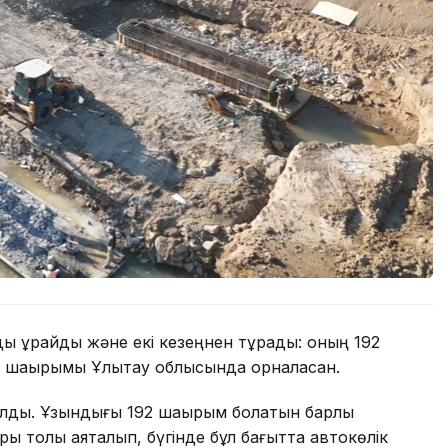
құрайды және екі кезеңнен тұрады: оның 192
 шақырымы Ұлытау облысында орналасқан.
ды. Ұзындығы 192 шақырым болатын барлық
 толық аяқталып, бүгінде бұл бағытта автокөлік