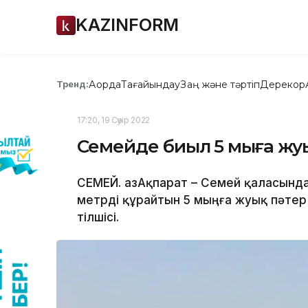
KAZINFORM
Ақорда
Тағайындау
Заң және тәртіп
Дерекқор
Тренд:
17:20, 19 Сәуір 2022
Семейде биыл 5 мыңға ж
СЕМЕЙ. ҚазАқпарат – Семей қаласын
метрді құрайтын 5 мыңға жуық пәтер
тілшісі.