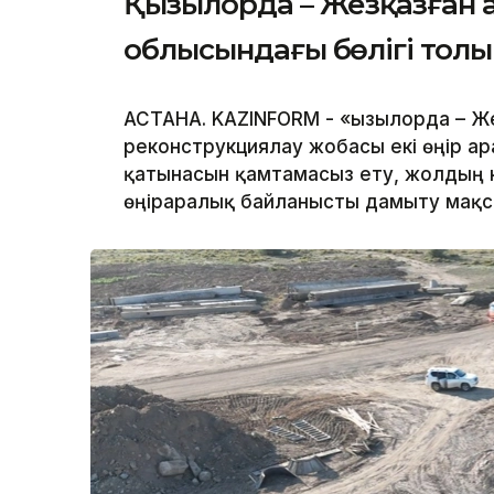
Қызылорда – Жезқазған 
облысындағы бөлігі тол
АСТАНА. KAZINFORM - «Қызылорда – 
реконструкциялау жобасы екі өңір арас
қатынасын қамтамасыз ету, жолдың к
өңіраралық байланысты дамыту мақс