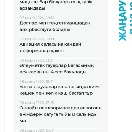
маңызы бар бірқатар азық-түлік
арзандады
07 тамыз 2026, 08:51
Доллар мен теңгені қаншадан
айырбастауға болады
07 тамыз 2026, 08:00
Авиация саласына қандай
реформалар қажет
06 тамыз 2026, 21:24
Әлеуметтік тауарлар бағасының
өсу қарқыны 4 есе баяулады
06 тамыз 2026, 19:41
Ұлттық тауарлар каталогында киім-
кешек пен көлік көш бастап тұр
06 тамыз 2026, 17:25
Онлайн платформаларда алкоголь
өнімдерін сатуға тыйым салынды
ма
06 тамыз 2026, 15:57