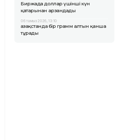
Биржада доллар үшінші күн
қатарынан арзандады
06 тамыз 2026, 13:10
Қазақстанда бір грамм алтын қанша
тұрады