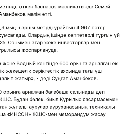
зметінде өткен баспасөз мәслихатында Семей
 Аманбеков мәлім етті.
3 мың шаршы метрді құрайтын 4 967 пәтер
 жұмсалады. Олардың ішінде көппәтерлі тұрғын үй
- 35. Сонымен қатар жеке инвесторлар мен
құрылысы жоспарлануда.
 және Водный кентінде 600 орынға арналған екі
ік-жекешелік серіктестік аясында тағы үш
алып жатыр», - деді Сұңғат Аманбеков.
0 орынға арналған балабақша салынады деп
ЖШС. Бұдан бөлек, биыл Құрылыс басқармасымен
лған жұқпалы аурулар ауруханасының техникалық-
йынша «ИНСОН» ЖШС-мен меморандум жасау