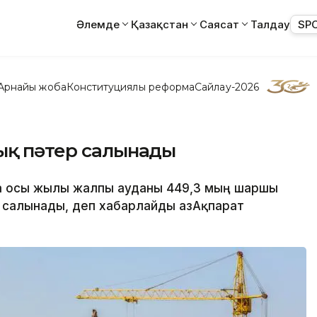
Әлемде
Қазақстан
Саясат
Талдау
SP
Арнайы жоба
Конституциялық реформа
Сайлау-2026
уық пәтер салынады
да осы жылы жалпы ауданы 449,3 мың шаршы
 салынады, деп хабарлайды ҚазАқпарат