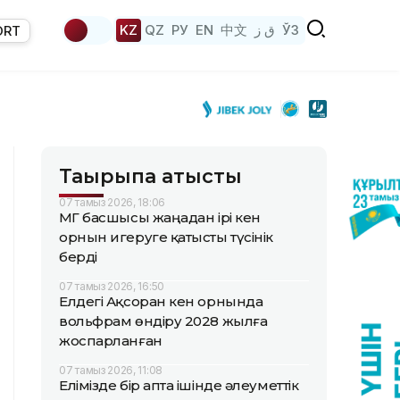
KZ
QZ
РУ
EN
中文
ق ز
ЎЗ
ORT
Тақырыпқа қатысты
07 тамыз 2026, 18:06
ҚМГ басшысы жаңадан ірі кен
орнын игеруге қатысты түсінік
берді
07 тамыз 2026, 16:50
Елдегі Ақсоран кен орнында
вольфрам өндіру 2028 жылға
жоспарланған
07 тамыз 2026, 11:08
Елімізде бір апта ішінде әлеуметтік