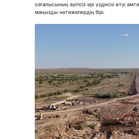
қозғалысының қауіпсіз әрі үздіксіз өтуі қа
маңызды нәтижелердің бірі.