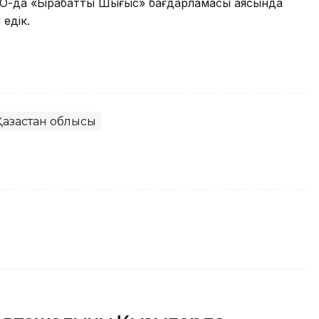
ШҚО-да «Бірқабатты Шығыс» бағдарламасы аясында
едік.
азақстан облысы