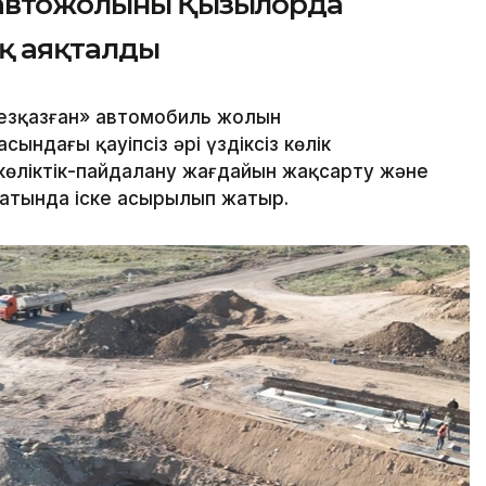
автожолының Қызылорда
ық аяқталды
Жезқазған» автомобиль жолын
ындағы қауіпсіз әрі үздіксіз көлік
өліктік-пайдалану жағдайын жақсарту және
атында іске асырылып жатыр.