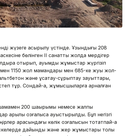
нді жүзеге асырылу үстінде. Ұзындығы 208
скесіне бөлінген II санатты жолда мердігер
лдыра отырып, ауқымды жұмыстар жүргізіп
мамен 1150 жол мамандары мен 685-ке жуық жол-
льтбетон және ұсақтау-сұрыптау зауыттары,
степ тұр. Сондай-ақ, жұмысшыларға арналған
 шамамен 200 шақырымы немесе жалпы
 арқылы қозғалысқа ауыстырылды. Бұл негізгі
лер арасындағы көлік қозғалысын тоқтатпай-ақ
часкелерде дайындық және жер жұмыстары толық