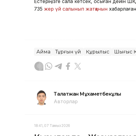
Естеріңізге сала кетсек, осыған дейін 
735
жер үй салынып жатқанын
хабарлаған 
Аймақ
Тұрғын үй
Құрылыс
Шығыс Қ
Талғатжан Мұхаметбекұлы
Авторлар
18:41, 07 Тамыз 2026