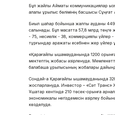
Бұл жайлы Аймақтық коммуникациялар қы
қалалық құрылыс бөлімінің басшысы Сұңғат
Биыл шаһар бойынша жалпы ауданы 449,
салынады. Бұл мақсатта 57,8 млрд теңге
- 75, несиелік - 38, коммерциялық үйлер 
тұрғындар қаражаты есебінен жер үйлер 
«Қарағайлы ықшамауданында 1200 орынға
мектептің жобасы әзірленуде. Мемлекетт
балабақша құрылысының жобалары дайынд
Сондай-ақ Қарағайлы ықшамауданында 32
жоспарлануда. Инвестор – «Сәт Транс» 
Ұшақтар кентінде 210 төсек-орынға арна
экономикалық негіздемесін әзірлеу бо
көзделуде.