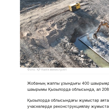
Фото: ҚР Көлік министрлігі
Жобаның жалпы ұзындығы 400 шақырымды 
шақырымы Қызылорда облысында, ал 208
Қызылорда облысындағы жұмыстар аяқтал
учаскелерде реконструкциялау жұмыстары