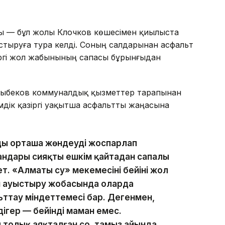
ы — бұл жолы Клочков көшесімен қиылыста
стыруға тура келді. Соның салдарынан асфальт
зіргі жол жабынының сапасы бұрынғыдан
дыбеков коммуналдық қызметтер тарапынан
мдік қазіргі уақытша асфальтты жаңасына
ды орташа жөндеуді жоспарлап
ндары сияқты ешкім қайтадан сапалы
. «Алматы су» мекемесінің бейіні жол
н ауыстыру жобасында оларда
ьттау міндеттемесі бар. Дегенмен,
гер — бейінді маман емес.
толық аяқталған соң, тамыз айында