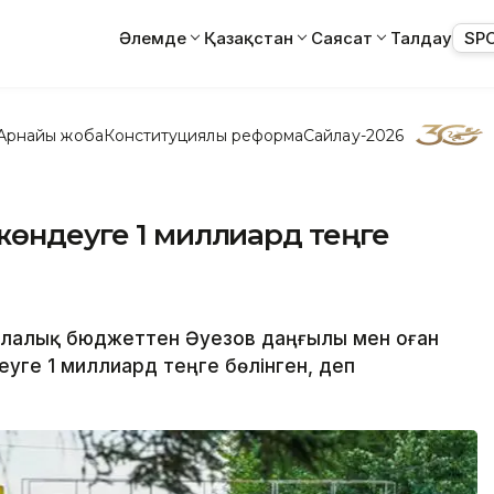
Әлемде
Қазақстан
Саясат
Талдау
SP
Арнайы жоба
Конституциялық реформа
Сайлау-2026
жөндеуге 1 миллиард теңге
қалалық бюджеттен Әуезов даңғылы мен оған
уге 1 миллиард теңге бөлінген, деп