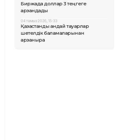
Биржада доллар 3 теңгеге
арзандады
04 тамыз 2026, 15:33
Қазақстандық қандай тауарлар
шетелдік баламаларынан
арзанырақ