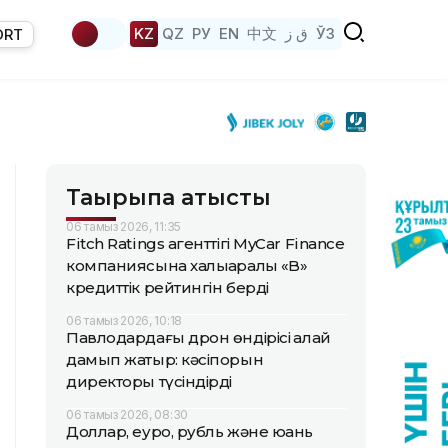
KZ
QZ
РУ
EN
中文
ق ز
ЎЗ
ORT
Тақырыпқа қатысты
06 тамыз 2026, 11:35
Fitch Ratings агенттігі MyCar Finance
компаниясына халықаралық «B»
кредиттік рейтингін берді
06 тамыз 2026, 10:18
Павлодардағы дрон өндірісі қалай
дамып жатыр: кәсіпорын
директоры түсіндірді
06 тамыз 2026, 08:30
Доллар, еуро, рубль және юань