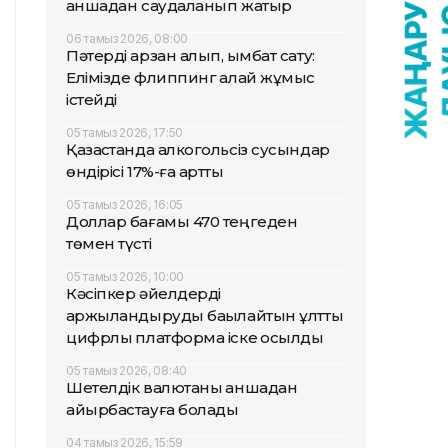
қаншадан саудаланып жатыр
06 тамыз 2026, 08:00
Пәтерді арзан алып, қымбат сату:
Елімізде флиппинг қалай жұмыс
істейді
05 тамыз 2026, 17:50
Қазақстанда алкогольсіз сусындар
өндірісі 17%-ға артты
05 тамыз 2026, 16:05
Доллар бағамы 470 теңгеден
төмен түсті
05 тамыз 2026, 10:00
Кәсіпкер әйелдерді
қаржыландыруды бақылайтын ұлттық
цифрлық платформа іске қосылды
05 тамыз 2026, 08:40
Шетелдік валютаны қаншадан
айырбастауға болады
04 тамыз 2026, 15:59