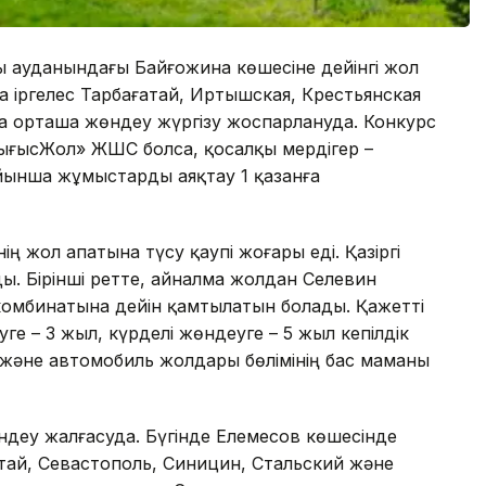
 ауданындағы Байғожина көшесіне дейінгі жол
 іргелес Тарбағатай, Иртышская, Крестьянская
а орташа жөндеу жүргізу жоспарлануда. Конкурс
ғысЖол» ЖШС болса, қосалқы мердігер –
ынша жұмыстарды аяқтау 1 қазанға
ң жол апатына түсу қаупі жоғары еді. Қазіргі
. Бірінші ретте, айналма жолдан Селевин
 комбинатына дейін қамтылатын болады. Қажетті
 – 3 жыл, күрделі жөндеуге – 5 жыл кепілдік
і және автомобиль жолдары бөлімінің бас маманы
деу жалғасуда. Бүгінде Елемесов көшесінде
ай, Севастополь, Синицин, Стальский және