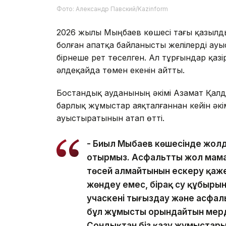
Фото: Александр Павский/Kazinform
2026 жылы Мыңбаев көшесі тағы қазылд
болған апатқа байланысты желілерді ауы
бірнеше рет төселген. Ал тұрғындар қа
әлдеқайда төмен екенін айтты.
Бостандық ауданының әкімі Азамат Қал
барлық жұмыстар аяқталғаннан кейін әкі
ауыстыратынын атап өтті.
- Биыл Мыңбаев көшесінде жол
отырмыз. Асфальтты жол мама
төсей алмайтынын ескеру қажет
жөндеу емес, бірақ су құбыры
учаскені тығыздау және асфал
бұл жұмысты орындайтын мерді
Сондықтан біз қазу жұмыстары 