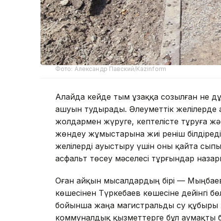
Фото: Александр Павский/Kazinform
Алайда кейде тым ұзаққа созылған не 
ашуын тудырады. Әлеуметтік желілерде
жолдармен жүруге, кептелісте тұруға ж
жөндеу жұмыстарына жиі реніш білдіреді.
желілерді ауыстыру үшін оны қайта сыпы
асфальт төсеу мәселесі тұрғындар наза
Оған айқын мысалдардың бірі — Мыңбае
көшесінен Түркебаев көшесіне дейінгі б
бойынша жаңа магистральды су құбыры ж
коммуналдық қызметтерге бұл аумақты бі