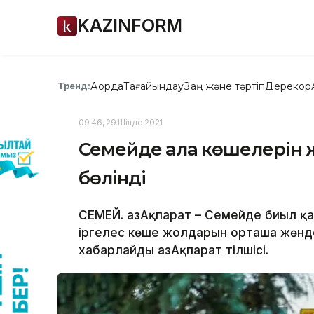
KAZINFORM
Ақорда
Тағайындау
Заң және тәртіп
Дерекқор
Тренд:
09:46, 29 Шілде 2021
Семейде қала көшелерін 
бөлінді
СЕМЕЙ. ҚазАқпарат – Семейде биыл 
іргелес көше жолдарын орташа жөнде
хабарлайды ҚазАқпарат тілшісі.