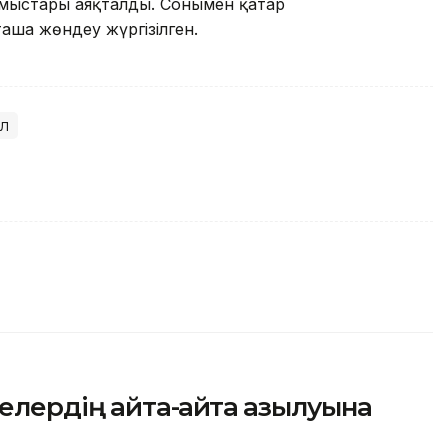
мыстары аяқталды. Сонымен қатар
аша жөндеу жүргізілген.
л
ердің қайта-қайта қазылуына