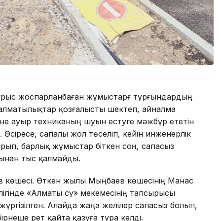
дұрыс жоспарланбаған жұмыстарғ тұрғындардың
 алматылықтар қозғалысты шектеп, айналма
әне ауыр техниканың шуын естуге мәжбүр ететін
 Әсіресе, сапалы жол төселіп, кейін инженерлік
рып, барлық жұмыстар біткен соң, сапасыз
рынан тыс қалмайды.
в көшесі. Өткен жылы Мыңбаев көшесінің Манас
өлігінде «Алматы су» мекемесінің тапсырысы
үргізілген. Алайда жаңа желілер сапасыз болып,
рнеше рет қайта қазуға тура келді.