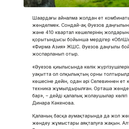
Шаһардағы айналма жолдан ет комбинаты
жөнделмек. Сондай-ақ Әуезов даңғылына
және 410 квартал көшелерінің жолдарын
қорытындысы бойынша мердігер «ОблШы
«Фирма Азия» ЖШС. Әуезов даңғылы бой
жоспарланып отыр.
«Әуезов қиылысында көлік жүргізушілеріні
уақытта ол олқылықтың орны толтырылды
көшесіне дейін, одан әрі Селевиннен ет
техника жұмылдырылған. Орташа жөндеуге
бар», – дейді қалалық жолаушылар көліг
Динара Кәкенова.
Қаланың басқа аумақтарында да жол жөн
жөндеу жұмыстары аяқталуға жақын. Алт