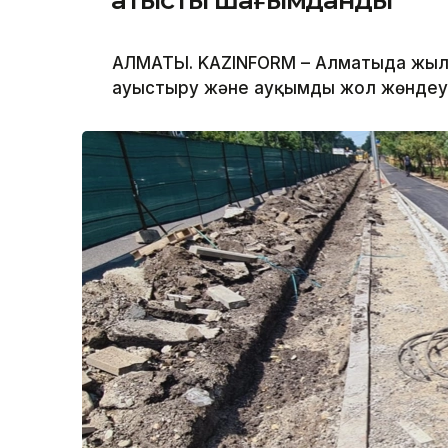
қатысты шағымданды
АЛМАТЫ. KAZINFORM – Алматыда жыл 
ауыстыру және ауқымды жол жөндеу 