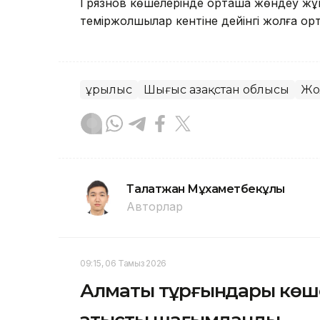
Грязнов көшелерінде орташа жөндеу жұ
теміржолшылар кентіне дейінгі жолға орт
Құрылыс
Шығыс Қазақстан облысы
Жо
Талғатжан Мұхаметбекұлы
Авторлар
09:15, 06 Тамыз 2026
Алматы тұрғындары көшел