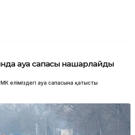
сында ауа сапасы нашарлайды
МК еліміздегі ауа сапасына қатысты