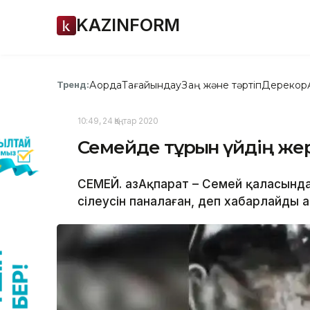
KAZINFORM
Ақорда
Тағайындау
Заң және тәртіп
Дерекқор
Тренд:
10:49, 24 Қаңтар 2020
Семейде тұрғын үйдің же
СЕМЕЙ. ҚазАқпарат – Семей қаласында
сілеусін паналаған, деп хабарлайды Қ