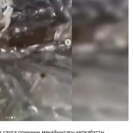
н» сауда орнының маңайындағы көпқабатты