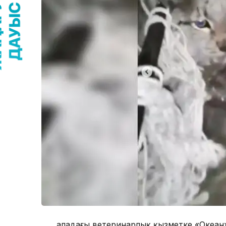
Қаладағы ветеринарлық қызметке «Океа