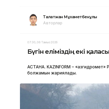
Талғатжан Мұхаметбекұлы
Авторлар
07:30, 06 Тамыз 2026
Бүгін еліміздің екі қала
АСТАНА. KAZINFORM – «Қазгидромет» Р
болжамын жариялады.