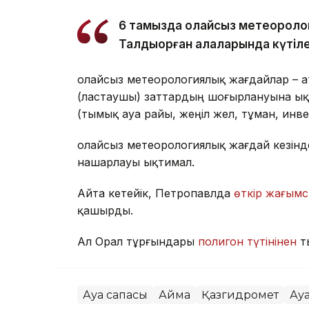
6 тамызда қолайсыз метеороло
Талдықорған қалаларында күтіле
Қолайсыз метеорологиялық жағдайлар – 
(ластаушы) заттардың шоғырлануына ық
(тымық ауа райы, жеңіл жел, тұман, инв
Қолайсыз метеорологиялық жағдай кезін
нашарлауы ықтимал.
Айта кетейік, Петропавлда
өткір жағымс
қашырды.
Ал Орал тұрғындары
полигон түтінінен
т
Ауа сапасы
Аймақ
Қазгидромет
Ау