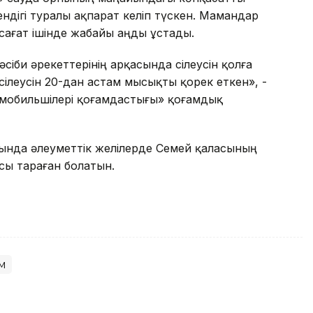
ендігі туралы ақпарат келіп түскен. Мамандар
сағат ішінде жабайы аңды ұстады.
би әрекеттерінің арқасында сілеусін қолға
і, сілеусін 20-дан астам мысықты қорек еткен», -
омобильшілері қоғамдастығы» қоғамдық
ында әлеуметтік желілерде Семей қаласының
осы тараған болатын.
м