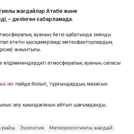
гиялық жағдайлар Ақтөбе және
ді, – делінген хабарламада.
атмосфералық ауаның беткі қабатында зиянды
пал ететін қысқамерзімді метеофакторлардың
ерсия) жиынтығы.
де елдімекендердегі атмосфералық ауаның сапасы
ыз иіс
пайда болып, тұрғындардың мазасын
ыныс алу қиындағанын айтып шағымданды.
а райы
Экология
Метеорологиялық жағдай