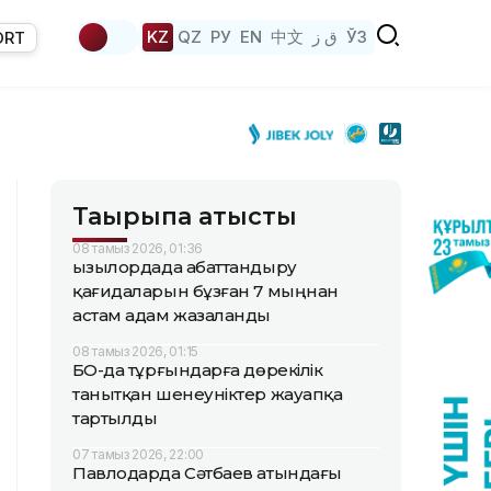
KZ
QZ
РУ
EN
中文
ق ز
ЎЗ
ORT
Тақырыпқа қатысты
08 тамыз 2026, 01:36
Қызылордада абаттандыру
қағидаларын бұзған 7 мыңнан
астам адам жазаланды
08 тамыз 2026, 01:15
БҚО-да тұрғындарға дөрекілік
танытқан шенеуніктер жауапқа
тартылды
07 тамыз 2026, 22:00
Павлодарда Сәтбаев атындағы