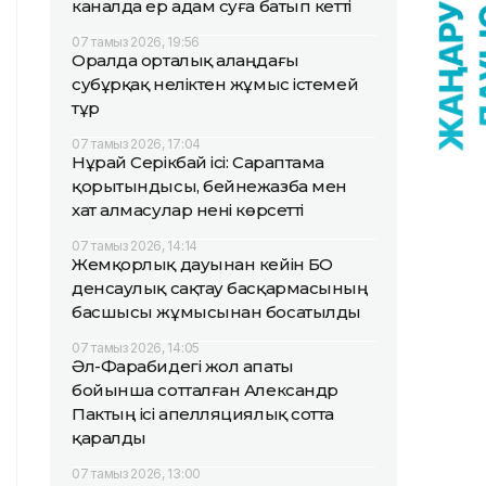
каналда ер адам суға батып кетті
07 тамыз 2026, 19:56
Оралда орталық алаңдағы
субұрқақ неліктен жұмыс істемей
тұр
07 тамыз 2026, 17:04
Нұрай Серікбай ісі: Сараптама
қорытындысы, бейнежазба мен
хат алмасулар нені көрсетті
07 тамыз 2026, 14:14
Жемқорлық дауынан кейін БҚО
денсаулық сақтау басқармасының
басшысы жұмысынан босатылды
07 тамыз 2026, 14:05
Әл-Фарабидегі жол апаты
бойынша сотталған Александр
Пактың ісі апелляциялық сотта
қаралды
07 тамыз 2026, 13:00