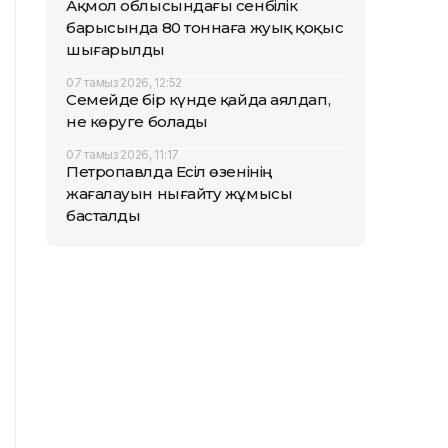
Ақмол облысындағы сенбілік
барысында 80 тоннаға жуық қоқыс
шығарылды
07 тамыз 2026, 12:52
Семейде бір күнде қайда аялдап,
не көруге болады
07 тамыз 2026, 11:17
Петропавлда Есіл өзенінің
жағалауын нығайту жұмысы
басталды