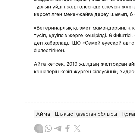
тұрғын үйдің жертөлесінде сілеусін жүрг
көрсетілген мекенжайға дереу шығып, 6 
«Ветеринарлық қызмет мамандарының кәсі
түсіп, қауіпсіз жерге көшірілді. Өкініштіс
деп хабарлады ШҚО «Семей әуесқой авт
бірлестігінен.
Айта кетсек, 2019 жылдың желтоқсан ай
көшелерін кезіп жүрген сілеусіннің виде
Аймақ
Шығыс Қазақстан облысы
Қоға