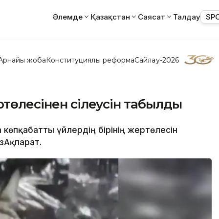
Әлемде
Қазақстан
Саясат
Талдау
SP
Арнайы жоба
Конституциялық реформа
Сайлау-2026
ртөлесінен сілеусін табылды
 көпқабатты үйлердің бірінің жертөлесін
азАқпарат.